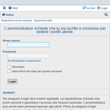
FAQ
Iscriviti
Login
Indice
Argomenti senza risposta
Argomenti attivi
e
r
L’amministratore richiede che tu sia iscritto e connesso per
vedere i profili utente.
c
a
Nome utente:
Password:
Ho dimenticato la password
Ricordami
Nascondi il mio stato per questa sessione
ISCRIVITI
Per eseguire il login devi essere registrato. La registrazione richiede solo
pochi secondi e garantisce l’accesso alle funzioni avanzate. L’amministratore
può anche dare permessi speciali agli utenti. Prima di eseguire il login