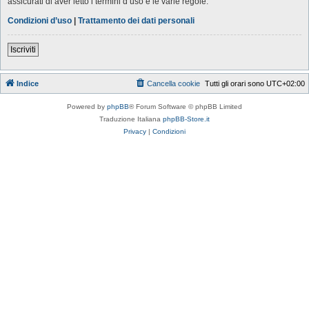
assicurati di aver letto i termini d’uso e le varie regole.
Condizioni d’uso
|
Trattamento dei dati personali
Iscriviti
Indice
Cancella cookie
Tutti gli orari sono
UTC+02:00
Powered by
phpBB
® Forum Software © phpBB Limited
Traduzione Italiana
phpBB-Store.it
Privacy
|
Condizioni