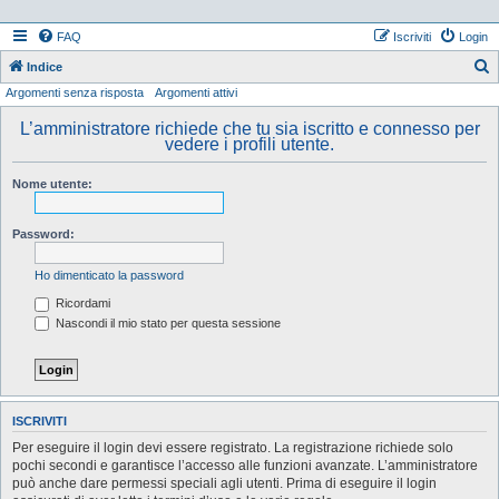
FAQ
Iscriviti
Login
Indice
Argomenti senza risposta
Argomenti attivi
e
r
L’amministratore richiede che tu sia iscritto e connesso per
vedere i profili utente.
c
a
Nome utente:
Password:
Ho dimenticato la password
Ricordami
Nascondi il mio stato per questa sessione
ISCRIVITI
Per eseguire il login devi essere registrato. La registrazione richiede solo
pochi secondi e garantisce l’accesso alle funzioni avanzate. L’amministratore
può anche dare permessi speciali agli utenti. Prima di eseguire il login