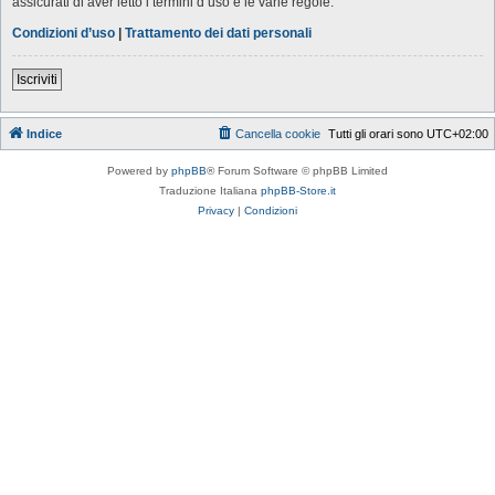
assicurati di aver letto i termini d’uso e le varie regole.
Condizioni d’uso
|
Trattamento dei dati personali
Iscriviti
Indice
Cancella cookie
Tutti gli orari sono
UTC+02:00
Powered by
phpBB
® Forum Software © phpBB Limited
Traduzione Italiana
phpBB-Store.it
Privacy
|
Condizioni