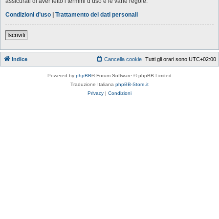
assicurati di aver letto i termini d’uso e le varie regole.
Condizioni d’uso
|
Trattamento dei dati personali
Iscriviti
Indice
Cancella cookie
Tutti gli orari sono
UTC+02:00
Powered by
phpBB
® Forum Software © phpBB Limited
Traduzione Italiana
phpBB-Store.it
Privacy
|
Condizioni