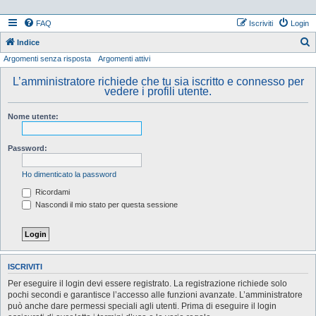
FAQ
Iscriviti
Login
Indice
Argomenti senza risposta
Argomenti attivi
e
r
L’amministratore richiede che tu sia iscritto e connesso per
vedere i profili utente.
c
a
Nome utente:
Password:
Ho dimenticato la password
Ricordami
Nascondi il mio stato per questa sessione
ISCRIVITI
Per eseguire il login devi essere registrato. La registrazione richiede solo
pochi secondi e garantisce l’accesso alle funzioni avanzate. L’amministratore
può anche dare permessi speciali agli utenti. Prima di eseguire il login