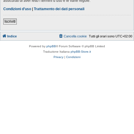
assicurati di aver letto i termini d’uso e le varie regole.
Condizioni d’uso
|
Trattamento dei dati personali
Iscriviti
Indice
Cancella cookie
Tutti gli orari sono
UTC+02:00
Powered by
phpBB
® Forum Software © phpBB Limited
Traduzione Italiana
phpBB-Store.it
Privacy
|
Condizioni