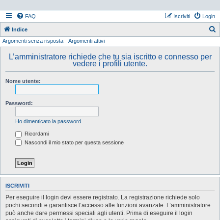
FAQ
Iscriviti
Login
Indice
Argomenti senza risposta
Argomenti attivi
e
r
L’amministratore richiede che tu sia iscritto e connesso per
vedere i profili utente.
c
a
Nome utente:
Password:
Ho dimenticato la password
Ricordami
Nascondi il mio stato per questa sessione
ISCRIVITI
Per eseguire il login devi essere registrato. La registrazione richiede solo
pochi secondi e garantisce l’accesso alle funzioni avanzate. L’amministratore
può anche dare permessi speciali agli utenti. Prima di eseguire il login