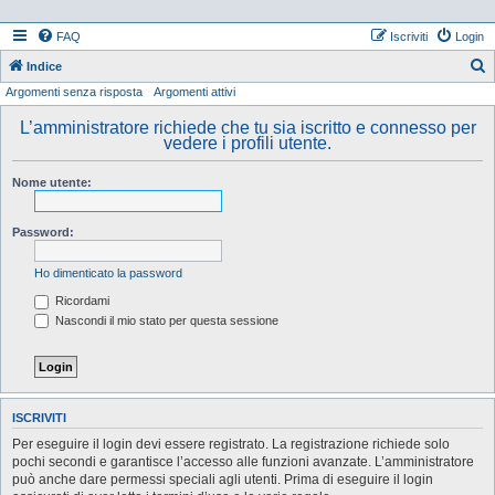
FAQ
Iscriviti
Login
Indice
Argomenti senza risposta
Argomenti attivi
e
r
L’amministratore richiede che tu sia iscritto e connesso per
vedere i profili utente.
c
a
Nome utente:
Password:
Ho dimenticato la password
Ricordami
Nascondi il mio stato per questa sessione
ISCRIVITI
Per eseguire il login devi essere registrato. La registrazione richiede solo
pochi secondi e garantisce l’accesso alle funzioni avanzate. L’amministratore
può anche dare permessi speciali agli utenti. Prima di eseguire il login