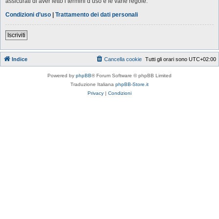
assicurati di aver letto i termini d’uso e le varie regole.
Condizioni d’uso
|
Trattamento dei dati personali
Iscriviti
Indice
Cancella cookie
Tutti gli orari sono
UTC+02:00
Powered by
phpBB
® Forum Software © phpBB Limited
Traduzione Italiana
phpBB-Store.it
Privacy
|
Condizioni