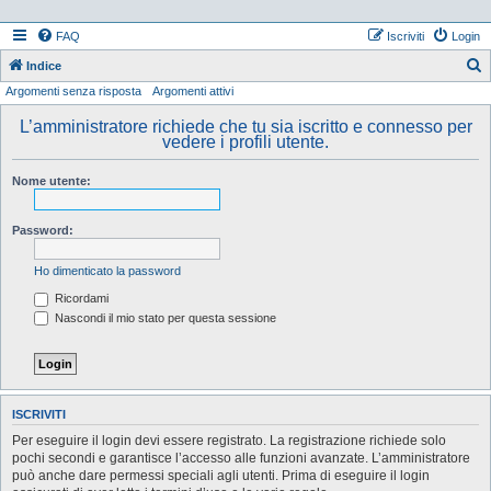
FAQ
Iscriviti
Login
Indice
Argomenti senza risposta
Argomenti attivi
e
r
L’amministratore richiede che tu sia iscritto e connesso per
vedere i profili utente.
c
a
Nome utente:
Password:
Ho dimenticato la password
Ricordami
Nascondi il mio stato per questa sessione
ISCRIVITI
Per eseguire il login devi essere registrato. La registrazione richiede solo
pochi secondi e garantisce l’accesso alle funzioni avanzate. L’amministratore
può anche dare permessi speciali agli utenti. Prima di eseguire il login