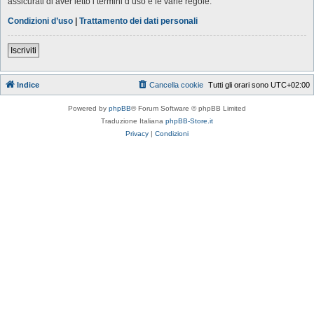
assicurati di aver letto i termini d’uso e le varie regole.
Condizioni d’uso
|
Trattamento dei dati personali
Iscriviti
Indice
Cancella cookie
Tutti gli orari sono
UTC+02:00
Powered by
phpBB
® Forum Software © phpBB Limited
Traduzione Italiana
phpBB-Store.it
Privacy
|
Condizioni