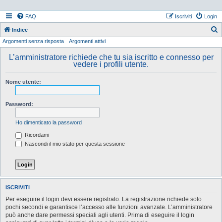
FAQ
Iscriviti
Login
Indice
Argomenti senza risposta
Argomenti attivi
e
r
L’amministratore richiede che tu sia iscritto e connesso per
vedere i profili utente.
c
a
Nome utente:
Password:
Ho dimenticato la password
Ricordami
Nascondi il mio stato per questa sessione
ISCRIVITI
Per eseguire il login devi essere registrato. La registrazione richiede solo
pochi secondi e garantisce l’accesso alle funzioni avanzate. L’amministratore
può anche dare permessi speciali agli utenti. Prima di eseguire il login