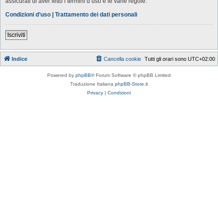
assicurati di aver letto i termini d’uso e le varie regole.
Condizioni d’uso
|
Trattamento dei dati personali
Iscriviti
Indice
Cancella cookie
Tutti gli orari sono
UTC+02:00
Powered by
phpBB
® Forum Software © phpBB Limited
Traduzione Italiana
phpBB-Store.it
Privacy
|
Condizioni