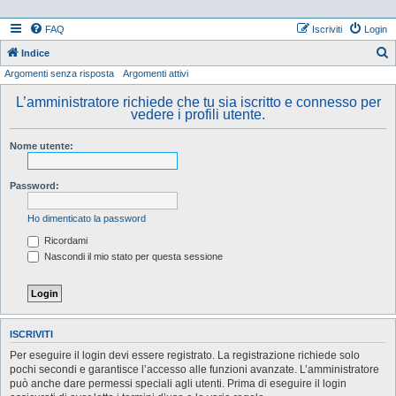
FAQ
Iscriviti
Login
Indice
Argomenti senza risposta
Argomenti attivi
e
r
L’amministratore richiede che tu sia iscritto e connesso per
vedere i profili utente.
c
a
Nome utente:
Password:
Ho dimenticato la password
Ricordami
Nascondi il mio stato per questa sessione
ISCRIVITI
Per eseguire il login devi essere registrato. La registrazione richiede solo
pochi secondi e garantisce l’accesso alle funzioni avanzate. L’amministratore
può anche dare permessi speciali agli utenti. Prima di eseguire il login