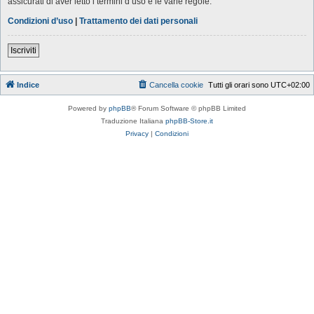
assicurati di aver letto i termini d’uso e le varie regole.
Condizioni d’uso
|
Trattamento dei dati personali
Iscriviti
Indice
Cancella cookie
Tutti gli orari sono
UTC+02:00
Powered by
phpBB
® Forum Software © phpBB Limited
Traduzione Italiana
phpBB-Store.it
Privacy
|
Condizioni