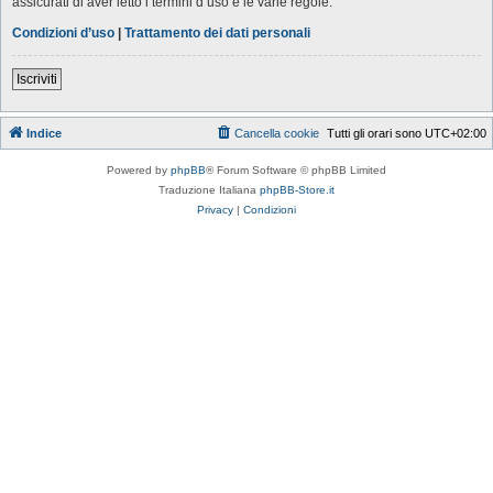
assicurati di aver letto i termini d’uso e le varie regole.
Condizioni d’uso
|
Trattamento dei dati personali
Iscriviti
Indice
Cancella cookie
Tutti gli orari sono
UTC+02:00
Powered by
phpBB
® Forum Software © phpBB Limited
Traduzione Italiana
phpBB-Store.it
Privacy
|
Condizioni