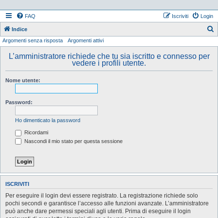
FAQ
Iscriviti
Login
Indice
Argomenti senza risposta
Argomenti attivi
e
r
L’amministratore richiede che tu sia iscritto e connesso per
vedere i profili utente.
c
a
Nome utente:
Password:
Ho dimenticato la password
Ricordami
Nascondi il mio stato per questa sessione
ISCRIVITI
Per eseguire il login devi essere registrato. La registrazione richiede solo
pochi secondi e garantisce l’accesso alle funzioni avanzate. L’amministratore
può anche dare permessi speciali agli utenti. Prima di eseguire il login