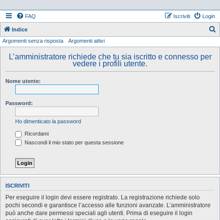
FAQ
Iscriviti
Login
Indice
Argomenti senza risposta
Argomenti attivi
e
r
L’amministratore richiede che tu sia iscritto e connesso per
vedere i profili utente.
c
a
Nome utente:
Password:
Ho dimenticato la password
Ricordami
Nascondi il mio stato per questa sessione
ISCRIVITI
Per eseguire il login devi essere registrato. La registrazione richiede solo
pochi secondi e garantisce l’accesso alle funzioni avanzate. L’amministratore
può anche dare permessi speciali agli utenti. Prima di eseguire il login