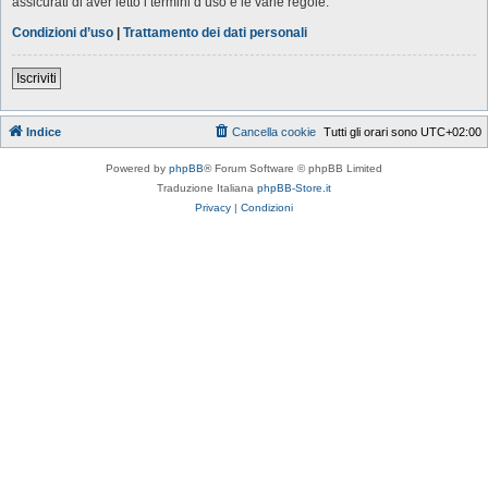
assicurati di aver letto i termini d’uso e le varie regole.
Condizioni d’uso
|
Trattamento dei dati personali
Iscriviti
Indice
Cancella cookie
Tutti gli orari sono
UTC+02:00
Powered by
phpBB
® Forum Software © phpBB Limited
Traduzione Italiana
phpBB-Store.it
Privacy
|
Condizioni