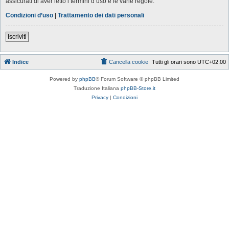
assicurati di aver letto i termini d’uso e le varie regole.
Condizioni d’uso
|
Trattamento dei dati personali
Iscriviti
Indice
Cancella cookie
Tutti gli orari sono
UTC+02:00
Powered by
phpBB
® Forum Software © phpBB Limited
Traduzione Italiana
phpBB-Store.it
Privacy
|
Condizioni