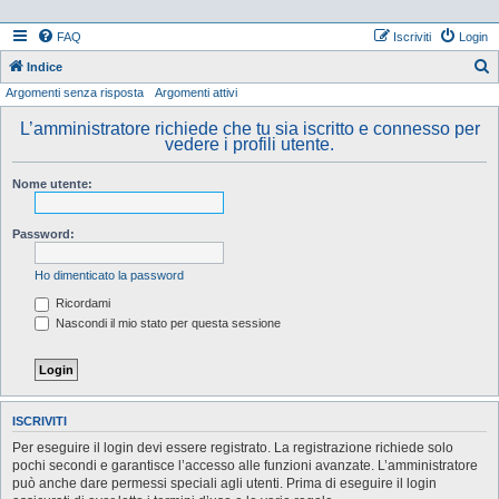
FAQ
Iscriviti
Login
Indice
Argomenti senza risposta
Argomenti attivi
e
r
L’amministratore richiede che tu sia iscritto e connesso per
vedere i profili utente.
c
a
Nome utente:
Password:
Ho dimenticato la password
Ricordami
Nascondi il mio stato per questa sessione
ISCRIVITI
Per eseguire il login devi essere registrato. La registrazione richiede solo
pochi secondi e garantisce l’accesso alle funzioni avanzate. L’amministratore
può anche dare permessi speciali agli utenti. Prima di eseguire il login