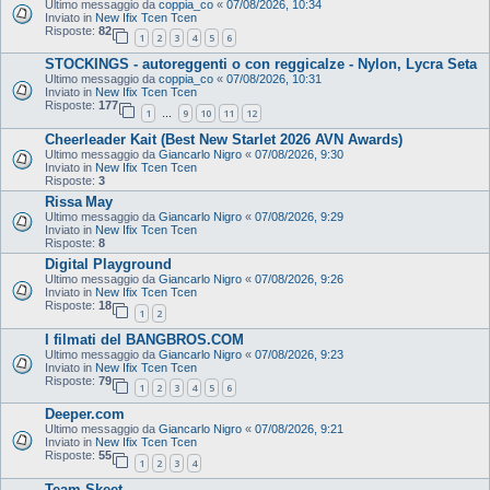
Ultimo messaggio da
coppia_co
«
07/08/2026, 10:34
Inviato in
New Ifix Tcen Tcen
Risposte:
82
1
2
3
4
5
6
STOCKINGS - autoreggenti o con reggicalze - Nylon, Lycra Seta
Ultimo messaggio da
coppia_co
«
07/08/2026, 10:31
Inviato in
New Ifix Tcen Tcen
Risposte:
177
1
9
10
11
12
…
Cheerleader Kait (Best New Starlet 2026 AVN Awards)
Ultimo messaggio da
Giancarlo Nigro
«
07/08/2026, 9:30
Inviato in
New Ifix Tcen Tcen
Risposte:
3
Rissa May
Ultimo messaggio da
Giancarlo Nigro
«
07/08/2026, 9:29
Inviato in
New Ifix Tcen Tcen
Risposte:
8
Digital Playground
Ultimo messaggio da
Giancarlo Nigro
«
07/08/2026, 9:26
Inviato in
New Ifix Tcen Tcen
Risposte:
18
1
2
I filmati del BANGBROS.COM
Ultimo messaggio da
Giancarlo Nigro
«
07/08/2026, 9:23
Inviato in
New Ifix Tcen Tcen
Risposte:
79
1
2
3
4
5
6
Deeper.com
Ultimo messaggio da
Giancarlo Nigro
«
07/08/2026, 9:21
Inviato in
New Ifix Tcen Tcen
Risposte:
55
1
2
3
4
Team Skeet