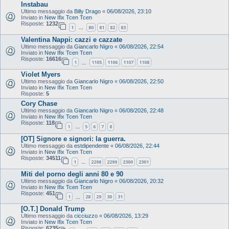
Instabau
Ultimo messaggio da
Billy Drago
«
06/08/2026, 23:10
Inviato in
New Ifix Tcen Tcen
Risposte:
1232
1
80
81
82
83
…
Valentina Nappi: cazzi e cazzate
Ultimo messaggio da
Giancarlo Nigro
«
06/08/2026, 22:54
Inviato in
New Ifix Tcen Tcen
Risposte:
16616
1
1105
1106
1107
1108
…
Violet Myers
Ultimo messaggio da
Giancarlo Nigro
«
06/08/2026, 22:50
Inviato in
New Ifix Tcen Tcen
Risposte:
5
Cory Chase
Ultimo messaggio da
Giancarlo Nigro
«
06/08/2026, 22:48
Inviato in
New Ifix Tcen Tcen
Risposte:
118
1
5
6
7
8
…
[OT] Signore e signori: la guerra.
Ultimo messaggio da
estdipendente
«
06/08/2026, 22:44
Inviato in
New Ifix Tcen Tcen
Risposte:
34511
1
2298
2299
2300
2301
…
Miti del porno degli anni 80 e 90
Ultimo messaggio da
Giancarlo Nigro
«
06/08/2026, 20:32
Inviato in
New Ifix Tcen Tcen
Risposte:
451
1
28
29
30
31
…
[O.T.] Donald Trump
Ultimo messaggio da
cicciuzzo
«
06/08/2026, 13:29
Inviato in
New Ifix Tcen Tcen
Risposte:
6235