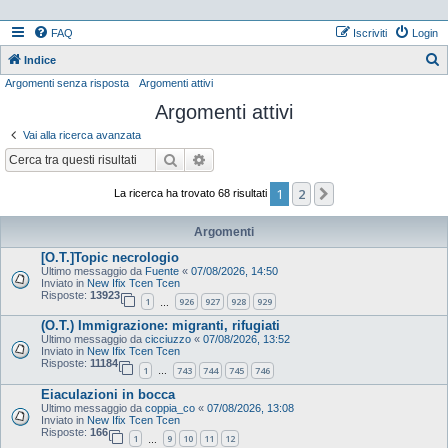
FAQ
Iscriviti
Login
Indice
Argomenti senza risposta
Argomenti attivi
e
Argomenti attivi
r
c
Vai alla ricerca avanzata
a
Cerca
Ricerca avanzata
1
2
Prossimo
La ricerca ha trovato 68 risultati
Argomenti
[O.T.]Topic necrologio
Ultimo messaggio da
Fuente
«
07/08/2026, 14:50
Inviato in
New Ifix Tcen Tcen
Risposte:
13923
1
926
927
928
929
…
(O.T.) Immigrazione: migranti, rifugiati
Ultimo messaggio da
cicciuzzo
«
07/08/2026, 13:52
Inviato in
New Ifix Tcen Tcen
Risposte:
11184
1
743
744
745
746
…
Eiaculazioni in bocca
Ultimo messaggio da
coppia_co
«
07/08/2026, 13:08
Inviato in
New Ifix Tcen Tcen
Risposte:
166
1
9
10
11
12
…