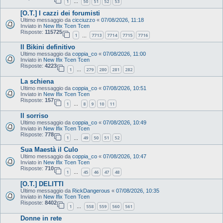
1
50
51
52
53
…
[O.T.] I cazzi dei forumisti
Ultimo messaggio da
cicciuzzo
«
07/08/2026, 11:18
Inviato in
New Ifix Tcen Tcen
Risposte:
115725
1
7713
7714
7715
7716
…
Il Bikini definitivo
Ultimo messaggio da
coppia_co
«
07/08/2026, 11:00
Inviato in
New Ifix Tcen Tcen
Risposte:
4223
1
279
280
281
282
…
La schiena
Ultimo messaggio da
coppia_co
«
07/08/2026, 10:51
Inviato in
New Ifix Tcen Tcen
Risposte:
157
1
8
9
10
11
…
Il sorriso
Ultimo messaggio da
coppia_co
«
07/08/2026, 10:49
Inviato in
New Ifix Tcen Tcen
Risposte:
778
1
49
50
51
52
…
Sua Maestà il Culo
Ultimo messaggio da
coppia_co
«
07/08/2026, 10:47
Inviato in
New Ifix Tcen Tcen
Risposte:
710
1
45
46
47
48
…
[O.T.] DELITTI
Ultimo messaggio da
RickDangerous
«
07/08/2026, 10:35
Inviato in
New Ifix Tcen Tcen
Risposte:
8402
1
558
559
560
561
…
Donne in rete