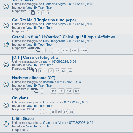
Ultimo messaggio da
Giancarlo Nigro
«
07/08/2026, 9:18
Inviato in
New Ifix Tcen Tcen
Risposte:
33
1
2
3
Gal Ritchie (L'Inglesina tutto pepe)
Ultimo messaggio da
Giancarlo Nigro
«
07/08/2026, 9:16
Inviato in
New Ifix Tcen Tcen
Risposte:
9
Cerchi un film? Un'attrice? Chiedi qui! Il topic definitivo
Ultimo messaggio da
RickDangerous
«
07/08/2026, 9:05
Inviato in
New Ifix Tcen Tcen
Risposte:
34885
1
2323
2324
2325
2326
…
[O.T.] Corso di fotografia
Ultimo messaggio da
pan
«
07/08/2026, 3:36
Inviato in
New Ifix Tcen Tcen
Risposte:
952
1
61
62
63
64
…
Nazismo dilagante (OT)
Ultimo messaggio da
dostum
«
07/08/2026, 3:34
Inviato in
New Ifix Tcen Tcen
Risposte:
1530
1
100
101
102
103
…
Onlyfans
Ultimo messaggio da
Gargarozzo
«
07/08/2026, 0:32
Inviato in
New Ifix Tcen Tcen
Risposte:
1314
1
85
86
87
88
…
Lilith Grace
Ultimo messaggio da
Giancarlo Nigro
«
07/08/2026, 0:04
Inviato in
New Ifix Tcen Tcen
Risposte:
2