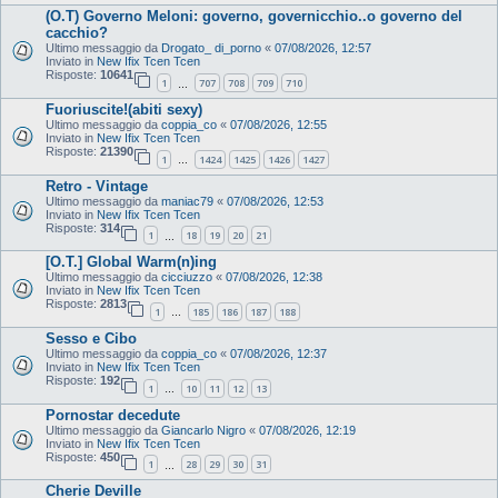
(O.T) Governo Meloni: governo, governicchio..o governo del
cacchio?
Ultimo messaggio da
Drogato_ di_porno
«
07/08/2026, 12:57
Inviato in
New Ifix Tcen Tcen
Risposte:
10641
1
707
708
709
710
…
Fuoriuscite!(abiti sexy)
Ultimo messaggio da
coppia_co
«
07/08/2026, 12:55
Inviato in
New Ifix Tcen Tcen
Risposte:
21390
1
1424
1425
1426
1427
…
Retro - Vintage
Ultimo messaggio da
maniac79
«
07/08/2026, 12:53
Inviato in
New Ifix Tcen Tcen
Risposte:
314
1
18
19
20
21
…
[O.T.] Global Warm(n)ing
Ultimo messaggio da
cicciuzzo
«
07/08/2026, 12:38
Inviato in
New Ifix Tcen Tcen
Risposte:
2813
1
185
186
187
188
…
Sesso e Cibo
Ultimo messaggio da
coppia_co
«
07/08/2026, 12:37
Inviato in
New Ifix Tcen Tcen
Risposte:
192
1
10
11
12
13
…
Pornostar decedute
Ultimo messaggio da
Giancarlo Nigro
«
07/08/2026, 12:19
Inviato in
New Ifix Tcen Tcen
Risposte:
450
1
28
29
30
31
…
Cherie Deville