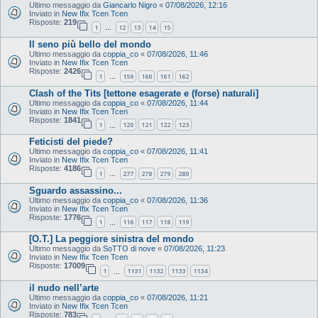
Ultimo messaggio da
Giancarlo Nigro
«
07/08/2026, 12:16
Inviato in
New Ifix Tcen Tcen
Risposte:
219
1
12
13
14
15
…
Il seno più bello del mondo
Ultimo messaggio da
coppia_co
«
07/08/2026, 11:46
Inviato in
New Ifix Tcen Tcen
Risposte:
2426
1
159
160
161
162
…
Clash of the Tits [tettone esagerate e (forse) naturali]
Ultimo messaggio da
coppia_co
«
07/08/2026, 11:44
Inviato in
New Ifix Tcen Tcen
Risposte:
1841
1
120
121
122
123
…
Feticisti del piede?
Ultimo messaggio da
coppia_co
«
07/08/2026, 11:41
Inviato in
New Ifix Tcen Tcen
Risposte:
4186
1
277
278
279
280
…
Sguardo assassino...
Ultimo messaggio da
coppia_co
«
07/08/2026, 11:36
Inviato in
New Ifix Tcen Tcen
Risposte:
1776
1
116
117
118
119
…
[O.T.] La peggiore sinistra del mondo
Ultimo messaggio da
SoTTO di nove
«
07/08/2026, 11:23
Inviato in
New Ifix Tcen Tcen
Risposte:
17009
1
1131
1132
1133
1134
…
il nudo nell’arte
Ultimo messaggio da
coppia_co
«
07/08/2026, 11:21
Inviato in
New Ifix Tcen Tcen
Risposte:
783