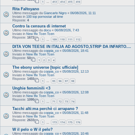
1
413
414
415
416
…
Rita Faltoyano
Ultimo messaggio da
Giancarlo Nigro
«
06/08/2026, 11:11
Inviato in
100 top pornostar all time
Risposte:
4
Contro la censura di internet
Ultimo messaggio da
docu
«
06/08/2026, 7:43
Inviato in
New Ifix Tcen Tcen
Risposte:
1672
1
109
110
111
112
…
DITA VON TEESE IN ITALIA AD AGOSTO,STRIP DA INFARTO....
Ultimo messaggio da
coppia_co
«
05/08/2026, 18:41
Inviato in
New Ifix Tcen Tcen
Risposte:
50
1
2
3
4
The ebony universe [topic ufficiale]
Ultimo messaggio da
coppia_co
«
05/08/2026, 12:13
Inviato in
New Ifix Tcen Tcen
Risposte:
1455
1
95
96
97
98
…
Unghie femminili <3
Ultimo messaggio da
coppia_co
«
05/08/2026, 12:08
Inviato in
New Ifix Tcen Tcen
Risposte:
1095
1
71
72
73
74
…
Tacchi alti:ma perchè ci arrapano ?
Ultimo messaggio da
coppia_co
«
05/08/2026, 11:48
Inviato in
New Ifix Tcen Tcen
Risposte:
2633
1
173
174
175
176
…
W il pelo o W il pelo?
Ultimo messaggio da
coppia_co
«
05/08/2026, 10:46