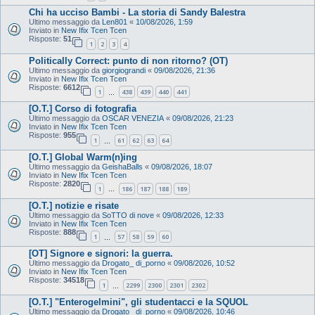
Chi ha ucciso Bambi - La storia di Sandy Balestra
Ultimo messaggio da
Len801
«
10/08/2026, 1:59
Inviato in
New Ifix Tcen Tcen
Risposte:
51
1
2
3
4
Politically Correct: punto di non ritorno? (OT)
Ultimo messaggio da
giorgiograndi
«
09/08/2026, 21:36
Inviato in
New Ifix Tcen Tcen
Risposte:
6612
1
438
439
440
441
…
[O.T.] Corso di fotografia
Ultimo messaggio da
OSCAR VENEZIA
«
09/08/2026, 21:23
Inviato in
New Ifix Tcen Tcen
Risposte:
955
1
61
62
63
64
…
[O.T.] Global Warm(n)ing
Ultimo messaggio da
GeishaBalls
«
09/08/2026, 18:07
Inviato in
New Ifix Tcen Tcen
Risposte:
2820
1
186
187
188
189
…
[O.T.] notizie e risate
Ultimo messaggio da
SoTTO di nove
«
09/08/2026, 12:33
Inviato in
New Ifix Tcen Tcen
Risposte:
888
1
57
58
59
60
…
[OT] Signore e signori: la guerra.
Ultimo messaggio da
Drogato_ di_porno
«
09/08/2026, 10:52
Inviato in
New Ifix Tcen Tcen
Risposte:
34518
1
2299
2300
2301
2302
…
[O.T.] "Enterogelmini", gli studentacci e la SQUOL
Ultimo messaggio da
Drogato_ di_porno
«
09/08/2026, 10:46