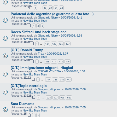
Inviato in
New Ifix Tcen Tcen
Risposte:
329
1
19
20
21
22
…
Parlatemi delle argentine (e guardate questa foto...)
Ultimo messaggio da
Giancarlo Nigro
«
10/08/2026, 9:41
Inviato in
New Ifix Tcen Tcen
Risposte:
36
1
2
3
Rocco Siffredi And back stage and.....
Ultimo messaggio da
Giancarlo Nigro
«
10/08/2026, 9:38
Inviato in
New Ifix Tcen Tcen
Risposte:
1899
1
124
125
126
127
…
[O.T.] Donald Trump
Ultimo messaggio da
Trez
«
10/08/2026, 8:37
Inviato in
New Ifix Tcen Tcen
Risposte:
6239
1
413
414
415
416
…
(O.T.) Immigrazione: migranti, rifugiati
Ultimo messaggio da
OSCAR VENEZIA
«
10/08/2026, 8:34
Inviato in
New Ifix Tcen Tcen
Risposte:
11192
1
744
745
746
747
…
[O.T.]Topic necrologio
Ultimo messaggio da
Drogato_ di_porno
«
10/08/2026, 7:08
Inviato in
New Ifix Tcen Tcen
Risposte:
13928
1
926
927
928
929
…
Sara Diamante
Ultimo messaggio da
Drogato_ di_porno
«
10/08/2026, 7:05
Inviato in
New Ifix Tcen Tcen
Risposte:
25
1
2