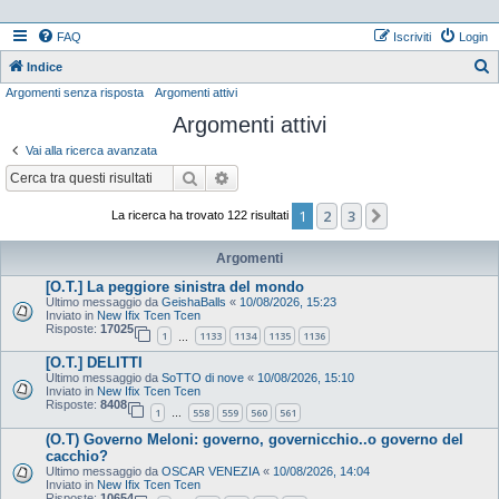
FAQ
Iscriviti
Login
Indice
Argomenti senza risposta
Argomenti attivi
e
Argomenti attivi
r
c
Vai alla ricerca avanzata
a
Cerca
Ricerca avanzata
1
2
3
Prossimo
La ricerca ha trovato 122 risultati
Argomenti
[O.T.] La peggiore sinistra del mondo
Ultimo messaggio da
GeishaBalls
«
10/08/2026, 15:23
Inviato in
New Ifix Tcen Tcen
Risposte:
17025
1
1133
1134
1135
1136
…
[O.T.] DELITTI
Ultimo messaggio da
SoTTO di nove
«
10/08/2026, 15:10
Inviato in
New Ifix Tcen Tcen
Risposte:
8408
1
558
559
560
561
…
(O.T) Governo Meloni: governo, governicchio..o governo del
cacchio?
Ultimo messaggio da
OSCAR VENEZIA
«
10/08/2026, 14:04
Inviato in
New Ifix Tcen Tcen
Risposte:
10654