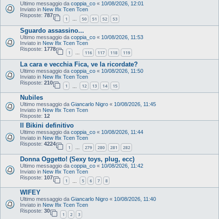
Ultimo messaggio da
coppia_co
«
10/08/2026, 12:01
Inviato in
New Ifix Tcen Tcen
Risposte:
787
1
50
51
52
53
…
Sguardo assassino...
Ultimo messaggio da
coppia_co
«
10/08/2026, 11:53
Inviato in
New Ifix Tcen Tcen
Risposte:
1778
1
116
117
118
119
…
La cara e vecchia Fica, ve la ricordate?
Ultimo messaggio da
coppia_co
«
10/08/2026, 11:50
Inviato in
New Ifix Tcen Tcen
Risposte:
210
1
12
13
14
15
…
Nubiles
Ultimo messaggio da
Giancarlo Nigro
«
10/08/2026, 11:45
Inviato in
New Ifix Tcen Tcen
Risposte:
12
Il Bikini definitivo
Ultimo messaggio da
coppia_co
«
10/08/2026, 11:44
Inviato in
New Ifix Tcen Tcen
Risposte:
4224
1
279
280
281
282
…
Donna Oggetto! (Sexy toys, plug, ecc)
Ultimo messaggio da
coppia_co
«
10/08/2026, 11:42
Inviato in
New Ifix Tcen Tcen
Risposte:
107
1
5
6
7
8
…
WIFEY
Ultimo messaggio da
Giancarlo Nigro
«
10/08/2026, 11:40
Inviato in
New Ifix Tcen Tcen
Risposte:
30
1
2
3