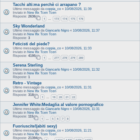
Tacchi alti:ma perchè ci arrapano ?
Ultimo messaggio da
coppia_co
«
10/08/2026, 11:39
Inviato in
New Ifix Tcen Tcen
Risposte:
2636
1
173
174
175
176
…
Sky Wonderland
Ultimo messaggio da
Giancarlo Nigro
«
10/08/2026, 11:37
Inviato in
New Ifix Tcen Tcen
Risposte:
3
Feticisti del piede?
Ultimo messaggio da
coppia_co
«
10/08/2026, 11:33
Inviato in
New Ifix Tcen Tcen
Risposte:
4195
1
277
278
279
280
…
Serena Sterling
Ultimo messaggio da
Giancarlo Nigro
«
10/08/2026, 11:32
Inviato in
New Ifix Tcen Tcen
Risposte:
1
Retro - Vintage
Ultimo messaggio da
coppia_co
«
10/08/2026, 11:31
Inviato in
New Ifix Tcen Tcen
Risposte:
318
1
19
20
21
22
…
Jennifer White:Medaglia al valore pornografico
Ultimo messaggio da
Giancarlo Nigro
«
10/08/2026, 11:31
Inviato in
New Ifix Tcen Tcen
Risposte:
115
1
5
6
7
8
…
Fuoriuscite!(abiti sexy)
Ultimo messaggio da
coppia_co
«
10/08/2026, 11:21
Inviato in
New Ifix Tcen Tcen
Risposte:
21394
1
1424
1425
1426
1427