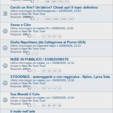
1
708
709
710
711
…
Cerchi un film? Un'attrice? Chiedi qui! Il topic definitivo
Ultimo messaggio da
RickDangerous
«
10/08/2026, 14:03
Inviato in
New Ifix Tcen Tcen
Risposte:
34899
1
2324
2325
2326
2327
…
Sesso e Cibo
Ultimo messaggio da
maniac79
«
10/08/2026, 12:52
Inviato in
New Ifix Tcen Tcen
Risposte:
196
1
11
12
13
14
…
Giulia Napolitano (da Caltagirone al Porno USA)
Ultimo messaggio da
Giancarlo Nigro
«
10/08/2026, 12:23
Inviato in
New Ifix Tcen Tcen
Risposte:
19
1
2
NUDE IN PUBBLICO / ESIBIZIONISTE
Ultimo messaggio da
coppia_co
«
10/08/2026, 12:12
Inviato in
New Ifix Tcen Tcen
Risposte:
224
1
12
13
14
15
…
STOCKINGS - autoreggenti o con reggicalze - Nylon, Lycra Seta
Ultimo messaggio da
coppia_co
«
10/08/2026, 12:06
Inviato in
New Ifix Tcen Tcen
Risposte:
187
1
10
11
12
13
…
Sua Maestà il Culo
Ultimo messaggio da
coppia_co
«
10/08/2026, 12:04
Inviato in
New Ifix Tcen Tcen
Risposte:
714
1
45
46
47
48
…
il nudo nell’arte