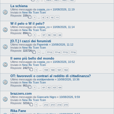
…
La schiena
Ultimo messaggio da
coppia_co
«
10/08/2026, 11:19
Inviato in
New Ifix Tcen Tcen
Risposte:
159
1
8
9
10
11
…
W il pelo o W il pelo?
Ultimo messaggio da
coppia_co
«
10/08/2026, 11:14
Inviato in
New Ifix Tcen Tcen
Risposte:
894
1
57
58
59
60
…
[O.T.] I cazzi dei forumisti
Ultimo messaggio da
Paperinik
«
10/08/2026, 11:12
Inviato in
New Ifix Tcen Tcen
Risposte:
115726
1
7713
7714
7715
7716
…
Il seno più bello del mondo
Ultimo messaggio da
coppia_co
«
10/08/2026, 10:52
Inviato in
New Ifix Tcen Tcen
Risposte:
2427
1
159
160
161
162
…
OT: favorevoli o contrari al reddito di cittadinanza?
Ultimo messaggio da
estdipendente
«
10/08/2026, 10:36
Inviato in
New Ifix Tcen Tcen
Risposte:
951
1
61
62
63
64
…
brazzers.com
Ultimo messaggio da
Giancarlo Nigro
«
10/08/2026, 9:59
Inviato in
New Ifix Tcen Tcen
Risposte:
3216
1
212
213
214
215
…
Rika Fane