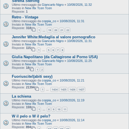
Serena Sterling
Ultimo messaggio da
Giancarlo Nigro
«
10/08/2026, 11:32
Inviato in
New Ifix Tcen Tcen
Risposte:
1
Retro - Vintage
Ultimo messaggio da
coppia_co
«
10/08/2026, 11:31
Inviato in
New Ifix Tcen Tcen
Risposte:
318
1
19
20
21
22
…
Jennifer White:Medaglia al valore pornografico
Ultimo messaggio da
Giancarlo Nigro
«
10/08/2026, 11:31
Inviato in
New Ifix Tcen Tcen
Risposte:
115
1
5
6
7
8
…
Giulia Napolitano (da Caltagirone al Porno USA)
Ultimo messaggio da
Giancarlo Nigro
«
10/08/2026, 11:25
Inviato in
New Ifix Tcen Tcen
Risposte:
18
1
2
Fuoriuscite!(abiti sexy)
Ultimo messaggio da
coppia_co
«
10/08/2026, 11:21
Inviato in
New Ifix Tcen Tcen
Risposte:
21394
1
1424
1425
1426
1427
…
La schiena
Ultimo messaggio da
coppia_co
«
10/08/2026, 11:19
Inviato in
New Ifix Tcen Tcen
Risposte:
159
1
8
9
10
11
…
W il pelo o W il pelo?
Ultimo messaggio da
coppia_co
«
10/08/2026, 11:14
Inviato in
New Ifix Tcen Tcen
Risposte:
894
1
57
58
59
60