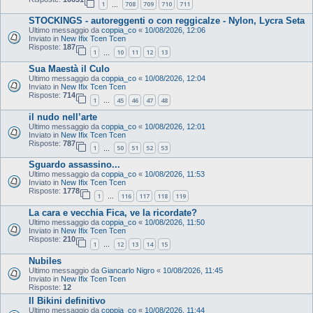
1
708
709
710
711
…
STOCKINGS - autoreggenti o con reggicalze - Nylon, Lycra Seta
Ultimo messaggio da
coppia_co
«
10/08/2026, 12:06
Inviato in
New Ifix Tcen Tcen
Risposte:
187
1
10
11
12
13
…
Sua Maestà il Culo
Ultimo messaggio da
coppia_co
«
10/08/2026, 12:04
Inviato in
New Ifix Tcen Tcen
Risposte:
714
1
45
46
47
48
…
il nudo nell’arte
Ultimo messaggio da
coppia_co
«
10/08/2026, 12:01
Inviato in
New Ifix Tcen Tcen
Risposte:
787
1
50
51
52
53
…
Sguardo assassino...
Ultimo messaggio da
coppia_co
«
10/08/2026, 11:53
Inviato in
New Ifix Tcen Tcen
Risposte:
1778
1
116
117
118
119
…
La cara e vecchia Fica, ve la ricordate?
Ultimo messaggio da
coppia_co
«
10/08/2026, 11:50
Inviato in
New Ifix Tcen Tcen
Risposte:
210
1
12
13
14
15
…
Nubiles
Ultimo messaggio da
Giancarlo Nigro
«
10/08/2026, 11:45
Inviato in
New Ifix Tcen Tcen
Risposte:
12
Il Bikini definitivo
Ultimo messaggio da
coppia_co
«
10/08/2026, 11:44