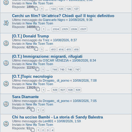
Inviato in
New Ifix Tcen Tcen
Risposte:
1899
1
124
125
126
127
…
Cerchi un film? Un'attrice? Chiedi qui! Il topic definitivo
Ultimo messaggio da
Giancarlo Nigro
«
10/08/2026, 9:36
Inviato in
New Ifix Tcen Tcen
Risposte:
34898
1
2324
2325
2326
2327
…
[O.T.] Donald Trump
Ultimo messaggio da
Trez
«
10/08/2026, 8:37
Inviato in
New Ifix Tcen Tcen
Risposte:
6239
1
413
414
415
416
…
(O.T.) Immigrazione: migranti, rifugiati
Ultimo messaggio da
OSCAR VENEZIA
«
10/08/2026, 8:34
Inviato in
New Ifix Tcen Tcen
Risposte:
11192
1
744
745
746
747
…
[O.T.]Topic necrologio
Ultimo messaggio da
Drogato_ di_porno
«
10/08/2026, 7:08
Inviato in
New Ifix Tcen Tcen
Risposte:
13928
1
926
927
928
929
…
Sara Diamante
Ultimo messaggio da
Drogato_ di_porno
«
10/08/2026, 7:05
Inviato in
New Ifix Tcen Tcen
Risposte:
25
1
2
Chi ha ucciso Bambi - La storia di Sandy Balestra
Ultimo messaggio da
Len801
«
10/08/2026, 1:59
Inviato in
New Ifix Tcen Tcen
Risposte:
51
1
2
3
4