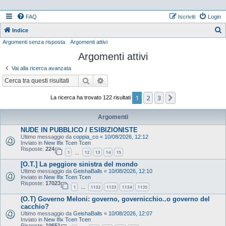
FAQ
Iscriviti
Login
Indice
Argomenti senza risposta
Argomenti attivi
e
Argomenti attivi
r
c
Vai alla ricerca avanzata
a
Cerca
Ricerca avanzata
1
2
3
Prossimo
La ricerca ha trovato 122 risultati
Argomenti
NUDE IN PUBBLICO / ESIBIZIONISTE
Ultimo messaggio da
coppia_co
«
10/08/2026, 12:12
Inviato in
New Ifix Tcen Tcen
Risposte:
224
1
12
13
14
15
…
[O.T.] La peggiore sinistra del mondo
Ultimo messaggio da
GeishaBalls
«
10/08/2026, 12:10
Inviato in
New Ifix Tcen Tcen
Risposte:
17023
1
1132
1133
1134
1135
…
(O.T) Governo Meloni: governo, governicchio..o governo del
cacchio?
Ultimo messaggio da
GeishaBalls
«
10/08/2026, 12:07
Inviato in
New Ifix Tcen Tcen
Risposte:
10651