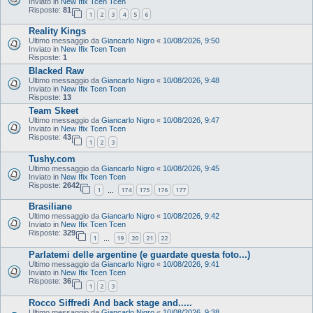
Inviato in
New Ifix Tcen Tcen
Risposte:
81
1
2
3
4
5
6
Reality Kings
Ultimo messaggio da
Giancarlo Nigro
«
10/08/2026, 9:50
Inviato in
New Ifix Tcen Tcen
Risposte:
1
Blacked Raw
Ultimo messaggio da
Giancarlo Nigro
«
10/08/2026, 9:48
Inviato in
New Ifix Tcen Tcen
Risposte:
13
Team Skeet
Ultimo messaggio da
Giancarlo Nigro
«
10/08/2026, 9:47
Inviato in
New Ifix Tcen Tcen
Risposte:
43
1
2
3
Tushy.com
Ultimo messaggio da
Giancarlo Nigro
«
10/08/2026, 9:45
Inviato in
New Ifix Tcen Tcen
Risposte:
2642
1
174
175
176
177
…
Brasiliane
Ultimo messaggio da
Giancarlo Nigro
«
10/08/2026, 9:42
Inviato in
New Ifix Tcen Tcen
Risposte:
329
1
19
20
21
22
…
Parlatemi delle argentine (e guardate questa foto...)
Ultimo messaggio da
Giancarlo Nigro
«
10/08/2026, 9:41
Inviato in
New Ifix Tcen Tcen
Risposte:
36
1
2
3
Rocco Siffredi And back stage and.....
Ultimo messaggio da
Giancarlo Nigro
«
10/08/2026, 9:38