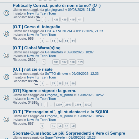
Politically Correct: punto di non ritorno? (OT)
Ultimo messaggio da
giorgiograndi
«
09/08/2026, 21:36
Inviato in
New Ifix Tcen Tcen
Risposte:
6612
1
438
439
440
441
…
[O.T.] Corso di fotografia
Ultimo messaggio da
OSCAR VENEZIA
«
09/08/2026, 21:23
Inviato in
New Ifix Tcen Tcen
Risposte:
955
1
61
62
63
64
…
[O.T.] Global Warm(n)ing
Ultimo messaggio da
GeishaBalls
«
09/08/2026, 18:07
Inviato in
New Ifix Tcen Tcen
Risposte:
2820
1
186
187
188
189
…
[O.T.] notizie e risate
Ultimo messaggio da
SoTTO di nove
«
09/08/2026, 12:33
Inviato in
New Ifix Tcen Tcen
Risposte:
888
1
57
58
59
60
…
[OT] Signore e signori: la guerra.
Ultimo messaggio da
Drogato_ di_porno
«
09/08/2026, 10:52
Inviato in
New Ifix Tcen Tcen
Risposte:
34518
1
2299
2300
2301
2302
…
[O.T.] "Enterogelmini", gli studentacci e la SQUOL
Ultimo messaggio da
Drogato_ di_porno
«
09/08/2026, 10:46
Inviato in
New Ifix Tcen Tcen
Risposte:
867
1
55
56
57
58
…
Sborrate-Cumshots: Le più Sorprendenti e Vere di Sempre
Ultimo messaggio da
SuperTrivelle
«
09/08/2026, 10:23