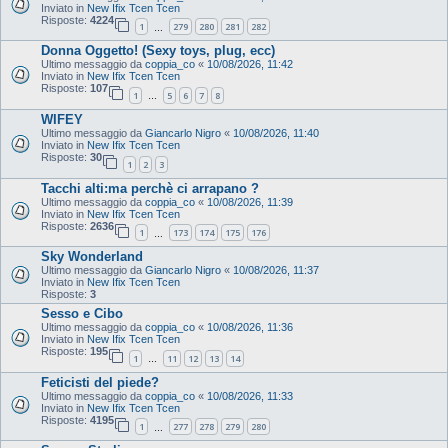
Inviato in
New Ifix Tcen Tcen
Risposte:
4224
1
279
280
281
282
…
Donna Oggetto! (Sexy toys, plug, ecc)
Ultimo messaggio da
coppia_co
«
10/08/2026, 11:42
Inviato in
New Ifix Tcen Tcen
Risposte:
107
1
5
6
7
8
…
WIFEY
Ultimo messaggio da
Giancarlo Nigro
«
10/08/2026, 11:40
Inviato in
New Ifix Tcen Tcen
Risposte:
30
1
2
3
Tacchi alti:ma perchè ci arrapano ?
Ultimo messaggio da
coppia_co
«
10/08/2026, 11:39
Inviato in
New Ifix Tcen Tcen
Risposte:
2636
1
173
174
175
176
…
Sky Wonderland
Ultimo messaggio da
Giancarlo Nigro
«
10/08/2026, 11:37
Inviato in
New Ifix Tcen Tcen
Risposte:
3
Sesso e Cibo
Ultimo messaggio da
coppia_co
«
10/08/2026, 11:36
Inviato in
New Ifix Tcen Tcen
Risposte:
195
1
11
12
13
14
…
Feticisti del piede?
Ultimo messaggio da
coppia_co
«
10/08/2026, 11:33
Inviato in
New Ifix Tcen Tcen
Risposte:
4195
1
277
278
279
280
…