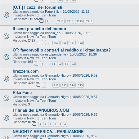
…
[O.T.] I cazzi dei forumisti
Ultimo messaggio da
Paperinik
«
10/08/2026, 11:12
Inviato in
New Ifix Tcen Tcen
Risposte:
115726
1
7713
7714
7715
7716
…
Il seno più bello del mondo
Ultimo messaggio da
coppia_co
«
10/08/2026, 10:52
Inviato in
New Ifix Tcen Tcen
Risposte:
2427
1
159
160
161
162
…
OT: favorevoli o contrari al reddito di cittadinanza?
Ultimo messaggio da
estdipendente
«
10/08/2026, 10:36
Inviato in
New Ifix Tcen Tcen
Risposte:
951
1
61
62
63
64
…
brazzers.com
Ultimo messaggio da
Giancarlo Nigro
«
10/08/2026, 9:59
Inviato in
New Ifix Tcen Tcen
Risposte:
3216
1
212
213
214
215
…
Rika Fane
Ultimo messaggio da
Giancarlo Nigro
«
10/08/2026, 9:57
Inviato in
New Ifix Tcen Tcen
Risposte:
3
I filmati del BANGBROS.COM
Ultimo messaggio da
Giancarlo Nigro
«
10/08/2026, 9:55
Inviato in
New Ifix Tcen Tcen
Risposte:
81
1
2
3
4
5
6
NAUGHTY AMERICA... PARLIAMONE
Ultimo messaggio da
Giancarlo Nigro
«
10/08/2026, 9:52