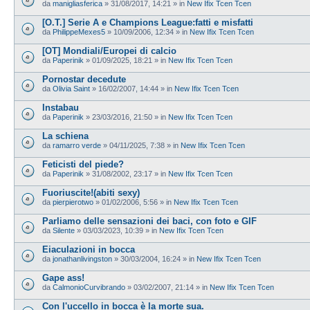
da
manigliasferica
»
31/08/2017, 14:21
» in
New Ifix Tcen Tcen
[O.T.] Serie A e Champions League:fatti e misfatti
da
PhilippeMexes5
»
10/09/2006, 12:34
» in
New Ifix Tcen Tcen
[OT] Mondiali/Europei di calcio
da
Paperinik
»
01/09/2025, 18:21
» in
New Ifix Tcen Tcen
Pornostar decedute
da
Olivia Saint
»
16/02/2007, 14:44
» in
New Ifix Tcen Tcen
Instabau
da
Paperinik
»
23/03/2016, 21:50
» in
New Ifix Tcen Tcen
La schiena
da
ramarro verde
»
04/11/2025, 7:38
» in
New Ifix Tcen Tcen
Feticisti del piede?
da
Paperinik
»
31/08/2002, 23:17
» in
New Ifix Tcen Tcen
Fuoriuscite!(abiti sexy)
da
pierpierotwo
»
01/02/2006, 5:56
» in
New Ifix Tcen Tcen
Parliamo delle sensazioni dei baci, con foto e GIF
da
Silente
»
03/03/2023, 10:39
» in
New Ifix Tcen Tcen
Eiaculazioni in bocca
da
jonathanlivingston
»
30/03/2004, 16:24
» in
New Ifix Tcen Tcen
Gape ass!
da
CalmonioCurvibrando
»
03/02/2007, 21:14
» in
New Ifix Tcen Tcen
Con l'uccello in bocca è la morte sua.