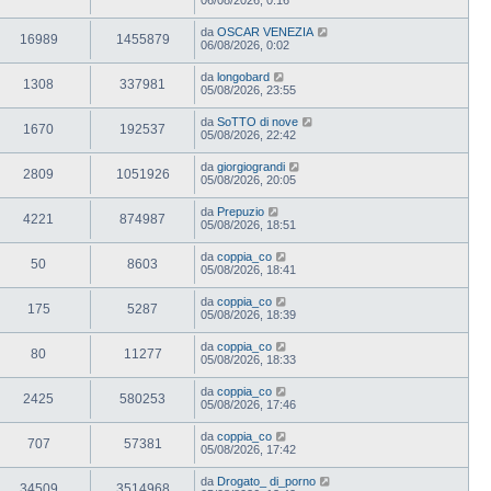
da
OSCAR VENEZIA
16989
1455879
06/08/2026, 0:02
da
longobard
1308
337981
05/08/2026, 23:55
da
SoTTO di nove
1670
192537
05/08/2026, 22:42
da
giorgiograndi
2809
1051926
05/08/2026, 20:05
da
Prepuzio
4221
874987
05/08/2026, 18:51
da
coppia_co
50
8603
05/08/2026, 18:41
da
coppia_co
175
5287
05/08/2026, 18:39
da
coppia_co
80
11277
05/08/2026, 18:33
da
coppia_co
2425
580253
05/08/2026, 17:46
da
coppia_co
707
57381
05/08/2026, 17:42
da
Drogato_ di_porno
34509
3514968