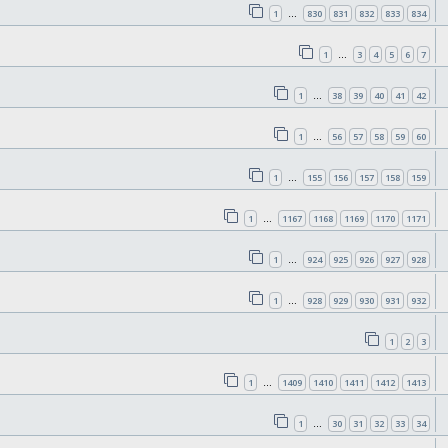
1
830
831
832
833
834
…
1
3
4
5
6
7
…
1
38
39
40
41
42
…
1
56
57
58
59
60
…
1
155
156
157
158
159
…
1
1167
1168
1169
1170
1171
…
1
924
925
926
927
928
…
1
928
929
930
931
932
…
1
2
3
1
1409
1410
1411
1412
1413
…
1
30
31
32
33
34
…