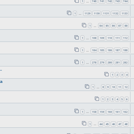
1
740
741
742
743
744
…
1
1129
1130
1131
1132
1133
…
1
84
85
86
87
88
…
1
108
109
110
111
112
…
1
184
185
186
187
188
…
1
278
279
280
281
282
…
.
1
2
3
4
ta
1
8
9
10
11
12
…
1
2
3
4
5
6
1
158
159
160
161
162
…
1
44
45
46
47
48
…