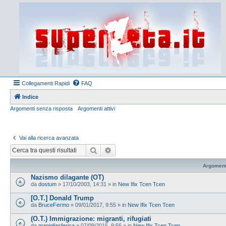
Collegamenti Rapidi
FAQ
Indice
Argomenti senza risposta
Argomenti attivi
Vai alla ricerca avanzata
Cerca
Ricerca avanzata
Argoment
Nazismo dilagante (OT)
da
dostum
»
17/10/2003, 14:31
» in
New Ifix Tcen Tcen
[O.T.] Donald Trump
da
BruceFermo
»
09/01/2017, 9:55
» in
New Ifix Tcen Tcen
(O.T.) Immigrazione: migranti, rifugiati
da
manigliasferica
»
07/09/2015, 9:56
» in
New Ifix Tcen Tcen