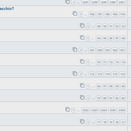
1
2297
2298
2299
2300
2301
…
cacchio?
1
706
707
708
709
710
…
1
49
50
51
52
53
…
1
94
95
96
97
98
…
1
557
558
559
560
561
…
1
70
71
72
73
74
…
1
172
173
174
175
176
…
1
56
57
58
59
60
…
1
79
80
81
82
83
…
1
2322
2323
2324
2325
2326
…
1
17
18
19
20
21
…