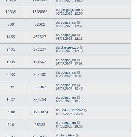
05/08/2026, 13:42
da
giorgiograndi
10639
1565866
05/08/2026, 12:58
da
coppia_co
780
52662
05/08/2026, 12:32
da
coppia_co
1455
457627
05/08/2026, 12:13
da
Gargarozzo
8401
972137
05/08/2026, 12:10
da
coppia_co
1095
174642
05/08/2026, 12:08
da
coppia_co
2633
398480
05/08/2026, 11:48
da
coppia_co
892
239067
05/08/2026, 10:46
da
coppia_co
1232
381754
05/08/2026, 10:45
da
SoTTO di nove
34880
11988074
04/08/2026, 22:25
da
coppia_co
310
28233
04/08/2026, 18:36
da
Azophfaz