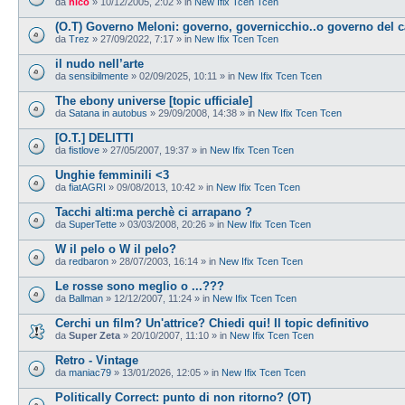
da
nico
»
10/12/2005, 2:02
» in
New Ifix Tcen Tcen
(O.T) Governo Meloni: governo, governicchio..o governo del 
da
Trez
»
27/09/2022, 7:17
» in
New Ifix Tcen Tcen
il nudo nell’arte
da
sensibilmente
»
02/09/2025, 10:11
» in
New Ifix Tcen Tcen
The ebony universe [topic ufficiale]
da
Satana in autobus
»
29/09/2008, 14:38
» in
New Ifix Tcen Tcen
[O.T.] DELITTI
da
fistlove
»
27/05/2007, 19:37
» in
New Ifix Tcen Tcen
Unghie femminili <3
da
fiatAGRI
»
09/08/2013, 10:42
» in
New Ifix Tcen Tcen
Tacchi alti:ma perchè ci arrapano ?
da
SuperTette
»
03/03/2008, 20:26
» in
New Ifix Tcen Tcen
W il pelo o W il pelo?
da
redbaron
»
28/07/2003, 16:14
» in
New Ifix Tcen Tcen
Le rosse sono meglio o ...???
da
Ballman
»
12/12/2007, 11:24
» in
New Ifix Tcen Tcen
Cerchi un film? Un'attrice? Chiedi qui! Il topic definitivo
da
Super Zeta
»
20/10/2007, 11:10
» in
New Ifix Tcen Tcen
Retro - Vintage
da
maniac79
»
13/01/2026, 12:05
» in
New Ifix Tcen Tcen
Politically Correct: punto di non ritorno? (OT)