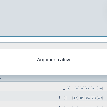
Argomenti attivi
i
1
98
99
100
101
102
…
1
412
413
414
415
416
…