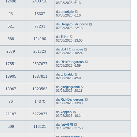
12498
2403710
03/08/2026, 6:13
da
smeriglio
93
18337
03/08/2026, 6:10
da
Drogato_ di_porno
621
77233
02/08/2026, 22:16
da
TeNz
888
124190
02/08/2026, 13:05
da
SoTTO di nove
2379
281723
02/08/2026, 10:24
da
RickDangerous
17551
2537677
02/08/2026, 6:59
da
El Diablo
13905
1887811
02/08/2026, 4:50
da
giorgiograndi
13967
1323583
01/08/2026, 20:11
da
RickDangerous
36
14370
01/08/2026, 13:00
da
kappabi
21187
5272877
01/08/2026, 10:14
da
fiatAGRI
509
116121
31/07/2026, 21:50