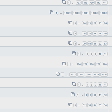
1
437
438
439
440
441
…
1
12679
12680
12681
12682
12683
…
1
20
21
22
23
24
…
1
26
27
28
29
30
…
1
79
80
81
82
83
…
1
7
8
9
10
11
…
1
276
277
278
279
280
…
1
1422
1423
1424
1425
1426
…
1
7
8
9
10
11
…
1
8
9
10
11
12
…
1
32
33
34
35
36
…