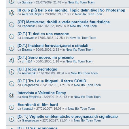
da
Sunrise
»
21/07/2009, 21:48
» in
New Ifix Tcen Tcen
[Il culo più bello del mondo. Topic definitivo].No Photoshop
da
Axel del Riope
»
28/10/2019, 0:13
» in
New Ifix Tcen Tcen
(OT) Metaverso, droidi e varie porcherie futuristiche
da
Paperinik
»
06/01/2022, 10:56
» in
New Ifix Tcen Tcen
[O.T.] Ti dedico una canzone
da
Lonewolf
»
17/01/2013, 17:25
» in
New Ifix Tcen Tcen
[O.T.] Incidenti ferroviari,aerei e stradali
da
Errante
»
30/06/2009, 2:33
» in
New Ifix Tcen Tcen
[O.T.] Sono nuovo, mi presento
da
crm114
»
08/05/2006, 1:18
» in
New Ifix Tcen Tcen
[O.T.]Topic necrologio
da
Antonchik
»
16/09/2009, 18:04
» in
New Ifix Tcen Tcen
[O.T.] Tra i due litiganti, il terzo COVID
da
Gargarozzo
»
24/02/2021, 12:19
» in
New Ifix Tcen Tcen
Intervista a Valentine Demy
da
Alec Empire
»
13/04/2019, 21:13
» in
New Ifix Tcen Tcen
Esordienti di film hard
da
kappabi
»
27/01/2007, 16:06
» in
New Ifix Tcen Tcen
[O. T.] Vignette emblematiche e pregnanza di significato
da
Gargarozzo
»
22/01/2017, 21:04
» in
New Ifix Tcen Tcen
[O.T.] Crisi economica