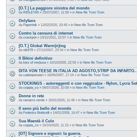
[O.T.] La peggiore sinistra del mondo
da
RIDLEY65
»
25/07/2007, 11:58
» in
New Ifix Tcen Tcen
Onlyfans
da
Paperinik
»
12/02/2020, 20:40
» in
New Ifix Tcen Tcen
Contro la censura di internet
da
crackpot
»
23/11/2011, 23:07
» in
New Ifix Tcen Tcen
[O.T.] Global Warm(n)ing
da
nik978
»
27/12/2007, 23:34
» in
New Ifix Tcen Tcen
Il Bikini definitivo
da
kiss of medusa
»
10/10/2005, 22:55
» in
New Ifix Tcen Tcen
DITA VON TEESE IN ITALIA AD AGOSTO,STRIP DA INFARTO...
da
cattivipensieri
»
16/05/2007, 17:19
» in
New Ifix Tcen Tcen
STOCKINGS - autoreggenti o con reggicalze - Nylon, Lycra Se
da
coppia_co
»
06/07/2026, 10:58
» in
New Ifix Tcen Tcen
Donne in rete
da
ramarro verde
»
16/01/2026, 11:48
» in
New Ifix Tcen Tcen
Il seno più bello del mondo
da
Federico Botticelli
»
14/01/2006, 16:47
» in
New Ifix Tcen Tcen
Sua Maestà il Culo
da
coppia_co
»
15/10/2025, 11:15
» in
New Ifix Tcen Tcen
[OT] Signore e signori: la guerra.