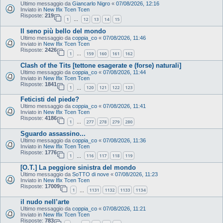
Ultimo messaggio da
Giancarlo Nigro
«
07/08/2026, 12:16
Inviato in
New Ifix Tcen Tcen
Risposte:
219
1
12
13
14
15
…
Il seno più bello del mondo
Ultimo messaggio da
coppia_co
«
07/08/2026, 11:46
Inviato in
New Ifix Tcen Tcen
Risposte:
2426
1
159
160
161
162
…
Clash of the Tits [tettone esagerate e (forse) naturali]
Ultimo messaggio da
coppia_co
«
07/08/2026, 11:44
Inviato in
New Ifix Tcen Tcen
Risposte:
1841
1
120
121
122
123
…
Feticisti del piede?
Ultimo messaggio da
coppia_co
«
07/08/2026, 11:41
Inviato in
New Ifix Tcen Tcen
Risposte:
4186
1
277
278
279
280
…
Sguardo assassino...
Ultimo messaggio da
coppia_co
«
07/08/2026, 11:36
Inviato in
New Ifix Tcen Tcen
Risposte:
1776
1
116
117
118
119
…
[O.T.] La peggiore sinistra del mondo
Ultimo messaggio da
SoTTO di nove
«
07/08/2026, 11:23
Inviato in
New Ifix Tcen Tcen
Risposte:
17009
1
1131
1132
1133
1134
…
il nudo nell’arte
Ultimo messaggio da
coppia_co
«
07/08/2026, 11:21
Inviato in
New Ifix Tcen Tcen
Risposte:
783