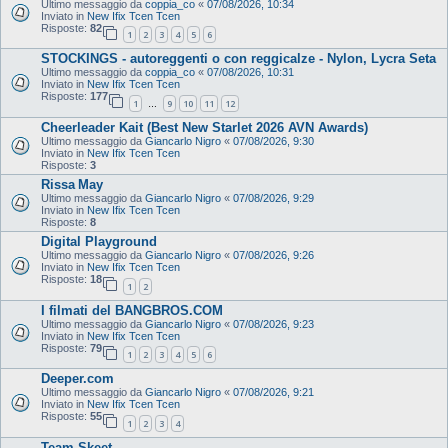
Ultimo messaggio da
coppia_co
«
07/08/2026, 10:34
Inviato in
New Ifix Tcen Tcen
Risposte:
82
1
2
3
4
5
6
STOCKINGS - autoreggenti o con reggicalze - Nylon, Lycra Seta
Ultimo messaggio da
coppia_co
«
07/08/2026, 10:31
Inviato in
New Ifix Tcen Tcen
Risposte:
177
1
9
10
11
12
…
Cheerleader Kait (Best New Starlet 2026 AVN Awards)
Ultimo messaggio da
Giancarlo Nigro
«
07/08/2026, 9:30
Inviato in
New Ifix Tcen Tcen
Risposte:
3
Rissa May
Ultimo messaggio da
Giancarlo Nigro
«
07/08/2026, 9:29
Inviato in
New Ifix Tcen Tcen
Risposte:
8
Digital Playground
Ultimo messaggio da
Giancarlo Nigro
«
07/08/2026, 9:26
Inviato in
New Ifix Tcen Tcen
Risposte:
18
1
2
I filmati del BANGBROS.COM
Ultimo messaggio da
Giancarlo Nigro
«
07/08/2026, 9:23
Inviato in
New Ifix Tcen Tcen
Risposte:
79
1
2
3
4
5
6
Deeper.com
Ultimo messaggio da
Giancarlo Nigro
«
07/08/2026, 9:21
Inviato in
New Ifix Tcen Tcen
Risposte:
55
1
2
3
4
Team Skeet