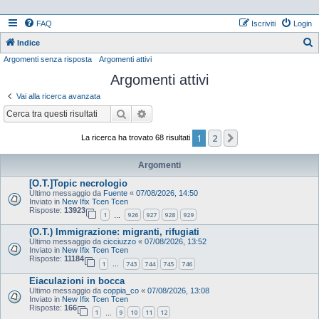
FAQ
Iscriviti
Login
Indice
Argomenti senza risposta
Argomenti attivi
e
Argomenti attivi
r
c
Vai alla ricerca avanzata
a
Cerca
Ricerca avanzata
1
2
Prossimo
La ricerca ha trovato 68 risultati
Argomenti
[O.T.]Topic necrologio
Ultimo messaggio da
Fuente
«
07/08/2026, 14:50
Inviato in
New Ifix Tcen Tcen
Risposte:
13923
1
926
927
928
929
…
(O.T.) Immigrazione: migranti, rifugiati
Ultimo messaggio da
cicciuzzo
«
07/08/2026, 13:52
Inviato in
New Ifix Tcen Tcen
Risposte:
11184
1
743
744
745
746
…
Eiaculazioni in bocca
Ultimo messaggio da
coppia_co
«
07/08/2026, 13:08
Inviato in
New Ifix Tcen Tcen
Risposte:
166
1
9
10
11
12
…