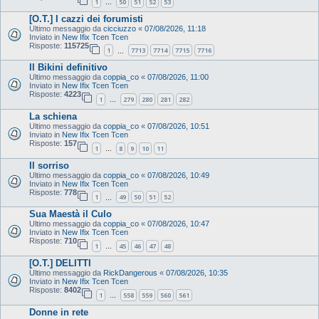
1
50
51
52
53
…
[O.T.] I cazzi dei forumisti
Ultimo messaggio da
cicciuzzo
«
07/08/2026, 11:18
Inviato in
New Ifix Tcen Tcen
Risposte:
115725
1
7713
7714
7715
7716
…
Il Bikini definitivo
Ultimo messaggio da
coppia_co
«
07/08/2026, 11:00
Inviato in
New Ifix Tcen Tcen
Risposte:
4223
1
279
280
281
282
…
La schiena
Ultimo messaggio da
coppia_co
«
07/08/2026, 10:51
Inviato in
New Ifix Tcen Tcen
Risposte:
157
1
8
9
10
11
…
Il sorriso
Ultimo messaggio da
coppia_co
«
07/08/2026, 10:49
Inviato in
New Ifix Tcen Tcen
Risposte:
778
1
49
50
51
52
…
Sua Maestà il Culo
Ultimo messaggio da
coppia_co
«
07/08/2026, 10:47
Inviato in
New Ifix Tcen Tcen
Risposte:
710
1
45
46
47
48
…
[O.T.] DELITTI
Ultimo messaggio da
RickDangerous
«
07/08/2026, 10:35
Inviato in
New Ifix Tcen Tcen
Risposte:
8402
1
558
559
560
561
…
Donne in rete