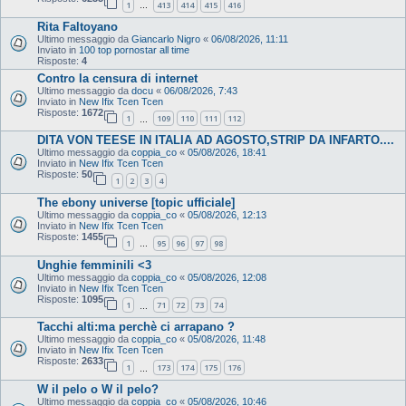
1
413
414
415
416
…
Rita Faltoyano
Ultimo messaggio da
Giancarlo Nigro
«
06/08/2026, 11:11
Inviato in
100 top pornostar all time
Risposte:
4
Contro la censura di internet
Ultimo messaggio da
docu
«
06/08/2026, 7:43
Inviato in
New Ifix Tcen Tcen
Risposte:
1672
1
109
110
111
112
…
DITA VON TEESE IN ITALIA AD AGOSTO,STRIP DA INFARTO....
Ultimo messaggio da
coppia_co
«
05/08/2026, 18:41
Inviato in
New Ifix Tcen Tcen
Risposte:
50
1
2
3
4
The ebony universe [topic ufficiale]
Ultimo messaggio da
coppia_co
«
05/08/2026, 12:13
Inviato in
New Ifix Tcen Tcen
Risposte:
1455
1
95
96
97
98
…
Unghie femminili <3
Ultimo messaggio da
coppia_co
«
05/08/2026, 12:08
Inviato in
New Ifix Tcen Tcen
Risposte:
1095
1
71
72
73
74
…
Tacchi alti:ma perchè ci arrapano ?
Ultimo messaggio da
coppia_co
«
05/08/2026, 11:48
Inviato in
New Ifix Tcen Tcen
Risposte:
2633
1
173
174
175
176
…
W il pelo o W il pelo?
Ultimo messaggio da
coppia_co
«
05/08/2026, 10:46