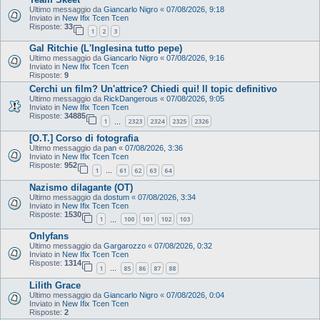
Ultimo messaggio da
Giancarlo Nigro
«
07/08/2026, 9:18
Inviato in
New Ifix Tcen Tcen
Risposte:
33
1
2
3
Gal Ritchie (L'Inglesina tutto pepe)
Ultimo messaggio da
Giancarlo Nigro
«
07/08/2026, 9:16
Inviato in
New Ifix Tcen Tcen
Risposte:
9
Cerchi un film? Un'attrice? Chiedi qui! Il topic definitivo
Ultimo messaggio da
RickDangerous
«
07/08/2026, 9:05
Inviato in
New Ifix Tcen Tcen
Risposte:
34885
1
2323
2324
2325
2326
…
[O.T.] Corso di fotografia
Ultimo messaggio da
pan
«
07/08/2026, 3:36
Inviato in
New Ifix Tcen Tcen
Risposte:
952
1
61
62
63
64
…
Nazismo dilagante (OT)
Ultimo messaggio da
dostum
«
07/08/2026, 3:34
Inviato in
New Ifix Tcen Tcen
Risposte:
1530
1
100
101
102
103
…
Onlyfans
Ultimo messaggio da
Gargarozzo
«
07/08/2026, 0:32
Inviato in
New Ifix Tcen Tcen
Risposte:
1314
1
85
86
87
88
…
Lilith Grace
Ultimo messaggio da
Giancarlo Nigro
«
07/08/2026, 0:04
Inviato in
New Ifix Tcen Tcen
Risposte:
2