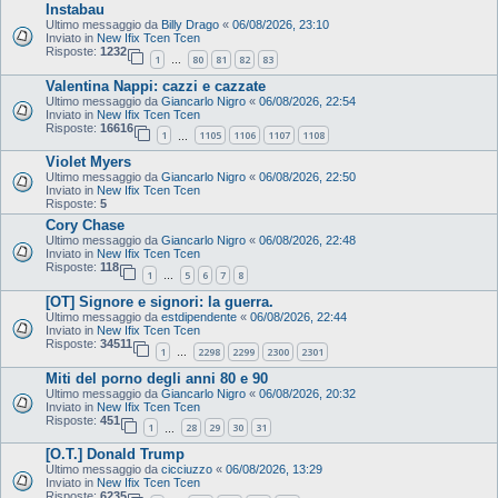
Instabau
Ultimo messaggio da
Billy Drago
«
06/08/2026, 23:10
Inviato in
New Ifix Tcen Tcen
Risposte:
1232
1
80
81
82
83
…
Valentina Nappi: cazzi e cazzate
Ultimo messaggio da
Giancarlo Nigro
«
06/08/2026, 22:54
Inviato in
New Ifix Tcen Tcen
Risposte:
16616
1
1105
1106
1107
1108
…
Violet Myers
Ultimo messaggio da
Giancarlo Nigro
«
06/08/2026, 22:50
Inviato in
New Ifix Tcen Tcen
Risposte:
5
Cory Chase
Ultimo messaggio da
Giancarlo Nigro
«
06/08/2026, 22:48
Inviato in
New Ifix Tcen Tcen
Risposte:
118
1
5
6
7
8
…
[OT] Signore e signori: la guerra.
Ultimo messaggio da
estdipendente
«
06/08/2026, 22:44
Inviato in
New Ifix Tcen Tcen
Risposte:
34511
1
2298
2299
2300
2301
…
Miti del porno degli anni 80 e 90
Ultimo messaggio da
Giancarlo Nigro
«
06/08/2026, 20:32
Inviato in
New Ifix Tcen Tcen
Risposte:
451
1
28
29
30
31
…
[O.T.] Donald Trump
Ultimo messaggio da
cicciuzzo
«
06/08/2026, 13:29
Inviato in
New Ifix Tcen Tcen
Risposte:
6235