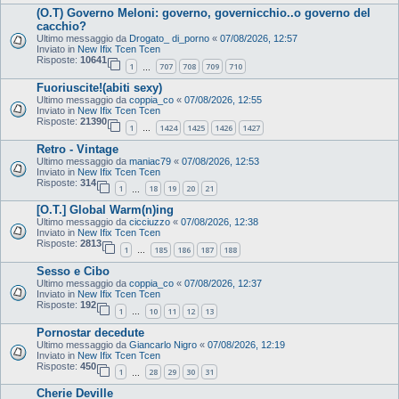
(O.T) Governo Meloni: governo, governicchio..o governo del
cacchio?
Ultimo messaggio da
Drogato_ di_porno
«
07/08/2026, 12:57
Inviato in
New Ifix Tcen Tcen
Risposte:
10641
1
707
708
709
710
…
Fuoriuscite!(abiti sexy)
Ultimo messaggio da
coppia_co
«
07/08/2026, 12:55
Inviato in
New Ifix Tcen Tcen
Risposte:
21390
1
1424
1425
1426
1427
…
Retro - Vintage
Ultimo messaggio da
maniac79
«
07/08/2026, 12:53
Inviato in
New Ifix Tcen Tcen
Risposte:
314
1
18
19
20
21
…
[O.T.] Global Warm(n)ing
Ultimo messaggio da
cicciuzzo
«
07/08/2026, 12:38
Inviato in
New Ifix Tcen Tcen
Risposte:
2813
1
185
186
187
188
…
Sesso e Cibo
Ultimo messaggio da
coppia_co
«
07/08/2026, 12:37
Inviato in
New Ifix Tcen Tcen
Risposte:
192
1
10
11
12
13
…
Pornostar decedute
Ultimo messaggio da
Giancarlo Nigro
«
07/08/2026, 12:19
Inviato in
New Ifix Tcen Tcen
Risposte:
450
1
28
29
30
31
…
Cherie Deville