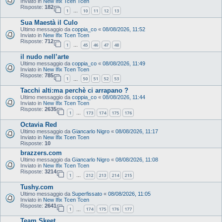
Inviato in
New Ifix Tcen Tcen
Risposte:
182
1
10
11
12
13
…
Sua Maestà il Culo
Ultimo messaggio da
coppia_co
«
08/08/2026, 11:52
Inviato in
New Ifix Tcen Tcen
Risposte:
712
1
45
46
47
48
…
il nudo nell’arte
Ultimo messaggio da
coppia_co
«
08/08/2026, 11:49
Inviato in
New Ifix Tcen Tcen
Risposte:
785
1
50
51
52
53
…
Tacchi alti:ma perchè ci arrapano ?
Ultimo messaggio da
coppia_co
«
08/08/2026, 11:44
Inviato in
New Ifix Tcen Tcen
Risposte:
2635
1
173
174
175
176
…
Octavia Red
Ultimo messaggio da
Giancarlo Nigro
«
08/08/2026, 11:17
Inviato in
New Ifix Tcen Tcen
Risposte:
10
brazzers.com
Ultimo messaggio da
Giancarlo Nigro
«
08/08/2026, 11:08
Inviato in
New Ifix Tcen Tcen
Risposte:
3214
1
212
213
214
215
…
Tushy.com
Ultimo messaggio da
Superfissato
«
08/08/2026, 11:05
Inviato in
New Ifix Tcen Tcen
Risposte:
2641
1
174
175
176
177
…
Team Skeet