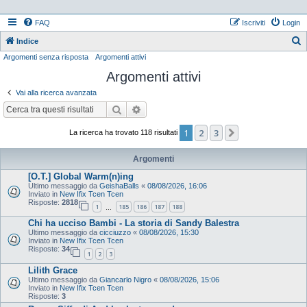
FAQ
Iscriviti
Login
Indice
Argomenti senza risposta
Argomenti attivi
e
Argomenti attivi
r
c
Vai alla ricerca avanzata
a
Cerca
Ricerca avanzata
1
2
3
Prossimo
La ricerca ha trovato 118 risultati
Argomenti
[O.T.] Global Warm(n)ing
Ultimo messaggio da
GeishaBalls
«
08/08/2026, 16:06
Inviato in
New Ifix Tcen Tcen
Risposte:
2818
1
185
186
187
188
…
Chi ha ucciso Bambi - La storia di Sandy Balestra
Ultimo messaggio da
cicciuzzo
«
08/08/2026, 15:30
Inviato in
New Ifix Tcen Tcen
Risposte:
34
1
2
3
Lilith Grace
Ultimo messaggio da
Giancarlo Nigro
«
08/08/2026, 15:06
Inviato in
New Ifix Tcen Tcen
Risposte:
3