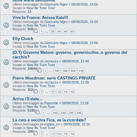
Hime Marie bellissima
Ultimo messaggio da
Giancarlo Nigro
«
08/08/2026, 14:06
Inviato in
New Ifix Tcen Tcen
Risposte:
13
Vive la France: Anissa Kate!!!
Ultimo messaggio da
Giancarlo Nigro
«
08/08/2026, 14:03
Inviato in
New Ifix Tcen Tcen
Risposte:
909
1
58
59
60
61
…
Elly Clutch
Ultimo messaggio da
Giancarlo Nigro
«
08/08/2026, 13:56
Inviato in
New Ifix Tcen Tcen
(O.T) Governo Meloni: governo, governicchio..o governo del
cacchio?
Ultimo messaggio da
cicciuzzo
«
08/08/2026, 13:40
Inviato in
New Ifix Tcen Tcen
Risposte:
10644
1
707
708
709
710
…
Pierre Woodman: serie CASTINGS PRIVATE
Ultimo messaggio da
cicciuzzo
«
08/08/2026, 13:29
Inviato in
New Ifix Tcen Tcen
Risposte:
202
1
11
12
13
14
…
Arriva l'Estate...
Ultimo messaggio da
Paperinik
«
08/08/2026, 13:28
Inviato in
New Ifix Tcen Tcen
Risposte:
5185
1
343
344
345
346
…
La cara e vecchia Fica, ve la ricordate?
Ultimo messaggio da
coppia_co
«
08/08/2026, 12:36
Inviato in
New Ifix Tcen Tcen
Risposte:
208
1
11
12
13
14
…