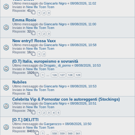
Ultimo messaggio da
Giancarlo Nigro
«
08/08/2026, 11:02
Inviato in
New Ifix Tcen Tcen
Risposte:
41
1
2
3
Emma Rosie
Ultimo messaggio da
Giancarlo Nigro
«
08/08/2026, 11:00
Inviato in
New Ifix Tcen Tcen
Risposte:
32
1
2
3
New entry!! Rossa Vaxx
Ultimo messaggio da
Giancarlo Nigro
«
08/08/2026, 10:58
Inviato in
New Ifix Tcen Tcen
Risposte:
16
1
2
(O.T) Italia, europeismo e sovranità
Ultimo messaggio da
Drogato_ di_porno
«
08/08/2026, 10:53
Inviato in
New Ifix Tcen Tcen
Risposte:
1926
1
126
127
128
129
…
Nubiles
Ultimo messaggio da
Giancarlo Nigro
«
08/08/2026, 10:53
Inviato in
New Ifix Tcen Tcen
Risposte:
11
Celebrita Vip & Pornostar con le autoreggenti (Stockings)
Ultimo messaggio da
Giancarlo Nigro
«
08/08/2026, 10:51
Inviato in
New Ifix Tcen Tcen
Risposte:
74
1
2
3
4
5
[O.T.] DELITTI
Ultimo messaggio da
Gargarozzo
«
08/08/2026, 10:50
Inviato in
New Ifix Tcen Tcen
Risposte:
8403
1
558
559
560
561
…