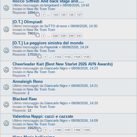
Rocco Siffredi And back stage and.....
Ultimo messaggio da
longobard
«
08/08/2026, 14:42
Inviato in
New Ifix Tcen Tcen
Risposte:
1894
1
124
125
126
127
…
[O.T.] Olimpiadi
Ultimo messaggio da
SoTTO di nove
«
08/08/2026, 14:30
Inviato in
New Ifix Tcen Tcen
Risposte:
7963
1
528
529
530
531
…
[O.T.] La peggiore sinistra del mondo
Ultimo messaggio da
Paperinik
«
08/08/2026, 14:24
Inviato in
New Ifix Tcen Tcen
Risposte:
17010
1
1132
1133
1134
1135
…
Cheerleader Kait (Best New Starlet 2026 AVN Awards)
Ultimo messaggio da
Giancarlo Nigro
«
08/08/2026, 14:23
Inviato in
New Ifix Tcen Tcen
Risposte:
7
Annaleigh Reno
Ultimo messaggio da
Giancarlo Nigro
«
08/08/2026, 14:21
Inviato in
New Ifix Tcen Tcen
Risposte:
2
Blacked Raw
Ultimo messaggio da
Giancarlo Nigro
«
08/08/2026, 14:20
Inviato in
New Ifix Tcen Tcen
Risposte:
12
Valentina Nappi: cazzi e cazzate
Ultimo messaggio da
Giancarlo Nigro
«
08/08/2026, 14:09
Inviato in
New Ifix Tcen Tcen
Risposte:
16620
1
1106
1107
1108
1109
…