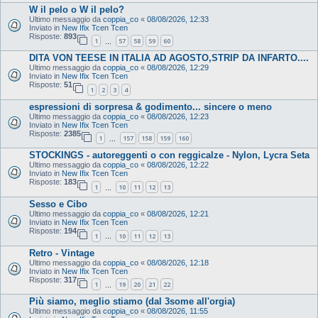
W il pelo o W il pelo?
Ultimo messaggio da
coppia_co
«
08/08/2026, 12:33
Inviato in
New Ifix Tcen Tcen
Risposte:
893
1
57
58
59
60
…
DITA VON TEESE IN ITALIA AD AGOSTO,STRIP DA INFARTO....
Ultimo messaggio da
coppia_co
«
08/08/2026, 12:29
Inviato in
New Ifix Tcen Tcen
Risposte:
51
1
2
3
4
espressioni di sorpresa & godimento... sincere o meno
Ultimo messaggio da
coppia_co
«
08/08/2026, 12:23
Inviato in
New Ifix Tcen Tcen
Risposte:
2385
1
157
158
159
160
…
STOCKINGS - autoreggenti o con reggicalze - Nylon, Lycra Seta
Ultimo messaggio da
coppia_co
«
08/08/2026, 12:22
Inviato in
New Ifix Tcen Tcen
Risposte:
183
1
10
11
12
13
…
Sesso e Cibo
Ultimo messaggio da
coppia_co
«
08/08/2026, 12:21
Inviato in
New Ifix Tcen Tcen
Risposte:
194
1
10
11
12
13
…
Retro - Vintage
Ultimo messaggio da
coppia_co
«
08/08/2026, 12:18
Inviato in
New Ifix Tcen Tcen
Risposte:
317
1
19
20
21
22
…
Più siamo, meglio stiamo (dal 3some all'orgia)
Ultimo messaggio da
coppia_co
«
08/08/2026, 11:55