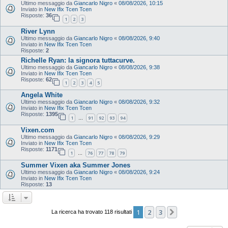
Ultimo messaggio da
Giancarlo Nigro
«
08/08/2026, 10:15
Inviato in
New Ifix Tcen Tcen
Risposte:
36
1
2
3
River Lynn
Ultimo messaggio da
Giancarlo Nigro
«
08/08/2026, 9:40
Inviato in
New Ifix Tcen Tcen
Risposte:
2
Richelle Ryan: la signora tuttacurve.
Ultimo messaggio da
Giancarlo Nigro
«
08/08/2026, 9:38
Inviato in
New Ifix Tcen Tcen
Risposte:
62
1
2
3
4
5
Angela White
Ultimo messaggio da
Giancarlo Nigro
«
08/08/2026, 9:32
Inviato in
New Ifix Tcen Tcen
Risposte:
1395
1
91
92
93
94
…
Vixen.com
Ultimo messaggio da
Giancarlo Nigro
«
08/08/2026, 9:29
Inviato in
New Ifix Tcen Tcen
Risposte:
1171
1
76
77
78
79
…
Summer Vixen aka Summer Jones
Ultimo messaggio da
Giancarlo Nigro
«
08/08/2026, 9:24
Inviato in
New Ifix Tcen Tcen
Risposte:
13
1
2
3
Prossimo
La ricerca ha trovato 118 risultati