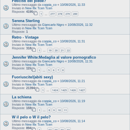
Feticisti del piede?
Ultimo messaggio da
coppia_co
«
10/08/2026, 11:33
Inviato in
New Ifix Tcen Tcen
Risposte:
4195
1
277
278
279
280
…
Serena Sterling
Ultimo messaggio da
Giancarlo Nigro
«
10/08/2026, 11:32
Inviato in
New Ifix Tcen Tcen
Risposte:
1
Retro - Vintage
Ultimo messaggio da
coppia_co
«
10/08/2026, 11:31
Inviato in
New Ifix Tcen Tcen
Risposte:
318
1
19
20
21
22
…
Jennifer White:Medaglia al valore pornografico
Ultimo messaggio da
Giancarlo Nigro
«
10/08/2026, 11:31
Inviato in
New Ifix Tcen Tcen
Risposte:
115
1
5
6
7
8
…
Fuoriuscite!(abiti sexy)
Ultimo messaggio da
coppia_co
«
10/08/2026, 11:21
Inviato in
New Ifix Tcen Tcen
Risposte:
21394
1
1424
1425
1426
1427
…
La schiena
Ultimo messaggio da
coppia_co
«
10/08/2026, 11:19
Inviato in
New Ifix Tcen Tcen
Risposte:
159
1
8
9
10
11
…
W il pelo o W il pelo?
Ultimo messaggio da
coppia_co
«
10/08/2026, 11:14
Inviato in
New Ifix Tcen Tcen
Risposte:
894
1
57
58
59
60