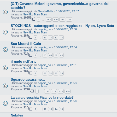
(O.T) Governo Meloni: governo, governicchio..o governo del
cacchio?
Ultimo messaggio da
GeishaBalls
«
10/08/2026, 12:07
Inviato in
New Ifix Tcen Tcen
Risposte:
10651
1
708
709
710
711
…
STOCKINGS - autoreggenti o con reggicalze - Nylon, Lycra Seta
Ultimo messaggio da
coppia_co
«
10/08/2026, 12:06
Inviato in
New Ifix Tcen Tcen
Risposte:
187
1
10
11
12
13
…
Sua Maestà il Culo
Ultimo messaggio da
coppia_co
«
10/08/2026, 12:04
Inviato in
New Ifix Tcen Tcen
Risposte:
714
1
45
46
47
48
…
il nudo nell’arte
Ultimo messaggio da
coppia_co
«
10/08/2026, 12:01
Inviato in
New Ifix Tcen Tcen
Risposte:
787
1
50
51
52
53
…
Sguardo assassino...
Ultimo messaggio da
coppia_co
«
10/08/2026, 11:53
Inviato in
New Ifix Tcen Tcen
Risposte:
1778
1
116
117
118
119
…
La cara e vecchia Fica, ve la ricordate?
Ultimo messaggio da
coppia_co
«
10/08/2026, 11:50
Inviato in
New Ifix Tcen Tcen
Risposte:
210
1
12
13
14
15
…
Nubiles