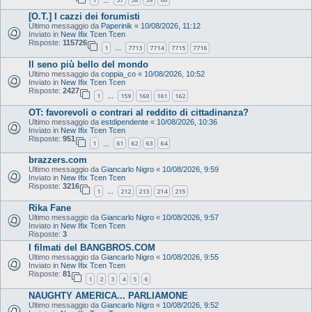
…
[O.T.] I cazzi dei forumisti
Ultimo messaggio da
Paperinik
«
10/08/2026, 11:12
Inviato in
New Ifix Tcen Tcen
Risposte:
115726
1
7713
7714
7715
7716
…
Il seno più bello del mondo
Ultimo messaggio da
coppia_co
«
10/08/2026, 10:52
Inviato in
New Ifix Tcen Tcen
Risposte:
2427
1
159
160
161
162
…
OT: favorevoli o contrari al reddito di cittadinanza?
Ultimo messaggio da
estdipendente
«
10/08/2026, 10:36
Inviato in
New Ifix Tcen Tcen
Risposte:
951
1
61
62
63
64
…
brazzers.com
Ultimo messaggio da
Giancarlo Nigro
«
10/08/2026, 9:59
Inviato in
New Ifix Tcen Tcen
Risposte:
3216
1
212
213
214
215
…
Rika Fane
Ultimo messaggio da
Giancarlo Nigro
«
10/08/2026, 9:57
Inviato in
New Ifix Tcen Tcen
Risposte:
3
I filmati del BANGBROS.COM
Ultimo messaggio da
Giancarlo Nigro
«
10/08/2026, 9:55
Inviato in
New Ifix Tcen Tcen
Risposte:
81
1
2
3
4
5
6
NAUGHTY AMERICA... PARLIAMONE
Ultimo messaggio da
Giancarlo Nigro
«
10/08/2026, 9:52