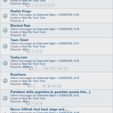
Inviato in
New Ifix Tcen Tcen
Risposte:
81
1
2
3
4
5
6
Reality Kings
Ultimo messaggio da
Giancarlo Nigro
«
10/08/2026, 9:50
Inviato in
New Ifix Tcen Tcen
Risposte:
1
Blacked Raw
Ultimo messaggio da
Giancarlo Nigro
«
10/08/2026, 9:48
Inviato in
New Ifix Tcen Tcen
Risposte:
13
Team Skeet
Ultimo messaggio da
Giancarlo Nigro
«
10/08/2026, 9:47
Inviato in
New Ifix Tcen Tcen
Risposte:
43
1
2
3
Tushy.com
Ultimo messaggio da
Giancarlo Nigro
«
10/08/2026, 9:45
Inviato in
New Ifix Tcen Tcen
Risposte:
2642
1
174
175
176
177
…
Brasiliane
Ultimo messaggio da
Giancarlo Nigro
«
10/08/2026, 9:42
Inviato in
New Ifix Tcen Tcen
Risposte:
329
1
19
20
21
22
…
Parlatemi delle argentine (e guardate questa foto...)
Ultimo messaggio da
Giancarlo Nigro
«
10/08/2026, 9:41
Inviato in
New Ifix Tcen Tcen
Risposte:
36
1
2
3
Rocco Siffredi And back stage and.....
Ultimo messaggio da
Giancarlo Nigro
«
10/08/2026, 9:38