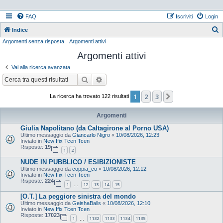
FAQ
Iscriviti
Login
Indice
Argomenti senza risposta
Argomenti attivi
e
Argomenti attivi
r
c
Vai alla ricerca avanzata
a
Cerca
Ricerca avanzata
1
2
3
Prossimo
La ricerca ha trovato 122 risultati
Argomenti
Giulia Napolitano (da Caltagirone al Porno USA)
Ultimo messaggio da
Giancarlo Nigro
«
10/08/2026, 12:23
Inviato in
New Ifix Tcen Tcen
Risposte:
19
1
2
NUDE IN PUBBLICO / ESIBIZIONISTE
Ultimo messaggio da
coppia_co
«
10/08/2026, 12:12
Inviato in
New Ifix Tcen Tcen
Risposte:
224
1
12
13
14
15
…
[O.T.] La peggiore sinistra del mondo
Ultimo messaggio da
GeishaBalls
«
10/08/2026, 12:10
Inviato in
New Ifix Tcen Tcen
Risposte:
17023
1
1132
1133
1134
1135
…