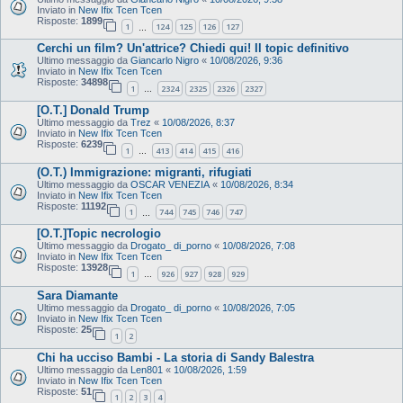
Inviato in
New Ifix Tcen Tcen
Risposte:
1899
1
124
125
126
127
…
Cerchi un film? Un'attrice? Chiedi qui! Il topic definitivo
Ultimo messaggio da
Giancarlo Nigro
«
10/08/2026, 9:36
Inviato in
New Ifix Tcen Tcen
Risposte:
34898
1
2324
2325
2326
2327
…
[O.T.] Donald Trump
Ultimo messaggio da
Trez
«
10/08/2026, 8:37
Inviato in
New Ifix Tcen Tcen
Risposte:
6239
1
413
414
415
416
…
(O.T.) Immigrazione: migranti, rifugiati
Ultimo messaggio da
OSCAR VENEZIA
«
10/08/2026, 8:34
Inviato in
New Ifix Tcen Tcen
Risposte:
11192
1
744
745
746
747
…
[O.T.]Topic necrologio
Ultimo messaggio da
Drogato_ di_porno
«
10/08/2026, 7:08
Inviato in
New Ifix Tcen Tcen
Risposte:
13928
1
926
927
928
929
…
Sara Diamante
Ultimo messaggio da
Drogato_ di_porno
«
10/08/2026, 7:05
Inviato in
New Ifix Tcen Tcen
Risposte:
25
1
2
Chi ha ucciso Bambi - La storia di Sandy Balestra
Ultimo messaggio da
Len801
«
10/08/2026, 1:59
Inviato in
New Ifix Tcen Tcen
Risposte:
51
1
2
3
4