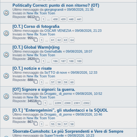
Politically Correct: punto di non ritorno? (OT)
Ultimo messaggio da
giorgiograndi
«
09/08/2026, 21:36
Inviato in
New Ifix Tcen Tcen
Risposte:
6612
1
438
439
440
441
…
[O.T.] Corso di fotografia
Ultimo messaggio da
OSCAR VENEZIA
«
09/08/2026, 21:23
Inviato in
New Ifix Tcen Tcen
Risposte:
955
1
61
62
63
64
…
[O.T.] Global Warm(n)ing
Ultimo messaggio da
GeishaBalls
«
09/08/2026, 18:07
Inviato in
New Ifix Tcen Tcen
Risposte:
2820
1
186
187
188
189
…
[O.T.] notizie e risate
Ultimo messaggio da
SoTTO di nove
«
09/08/2026, 12:33
Inviato in
New Ifix Tcen Tcen
Risposte:
888
1
57
58
59
60
…
[OT] Signore e signori: la guerra.
Ultimo messaggio da
Drogato_ di_porno
«
09/08/2026, 10:52
Inviato in
New Ifix Tcen Tcen
Risposte:
34518
1
2299
2300
2301
2302
…
[O.T.] "Enterogelmini", gli studentacci e la SQUOL
Ultimo messaggio da
Drogato_ di_porno
«
09/08/2026, 10:46
Inviato in
New Ifix Tcen Tcen
Risposte:
867
1
55
56
57
58
…
Sborrate-Cumshots: Le più Sorprendenti e Vere di Sempre
Ultimo messaggio da
SuperTrivelle
«
09/08/2026, 10:23