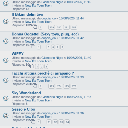
Ultimo messaggio da
Giancarlo Nigro
«
10/08/2026, 11:45
Inviato in
New Ifix Tcen Tcen
Risposte:
12
Il Bikini definitivo
Ultimo messaggio da
coppia_co
«
10/08/2026, 11:44
Inviato in
New Ifix Tcen Tcen
Risposte:
4224
1
279
280
281
282
…
Donna Oggetto! (Sexy toys, plug, ecc)
Ultimo messaggio da
coppia_co
«
10/08/2026, 11:42
Inviato in
New Ifix Tcen Tcen
Risposte:
107
1
5
6
7
8
…
WIFEY
Ultimo messaggio da
Giancarlo Nigro
«
10/08/2026, 11:40
Inviato in
New Ifix Tcen Tcen
Risposte:
30
1
2
3
Tacchi alti:ma perchè ci arrapano ?
Ultimo messaggio da
coppia_co
«
10/08/2026, 11:39
Inviato in
New Ifix Tcen Tcen
Risposte:
2636
1
173
174
175
176
…
Sky Wonderland
Ultimo messaggio da
Giancarlo Nigro
«
10/08/2026, 11:37
Inviato in
New Ifix Tcen Tcen
Risposte:
3
Sesso e Cibo
Ultimo messaggio da
coppia_co
«
10/08/2026, 11:36
Inviato in
New Ifix Tcen Tcen
Risposte:
195
1
11
12
13
14
…