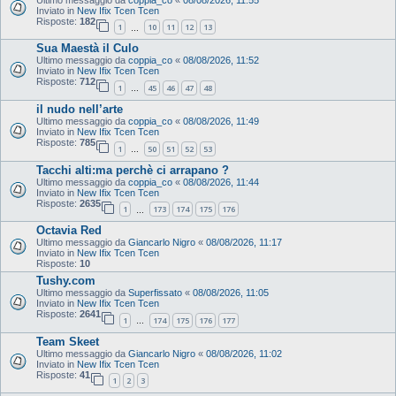
Inviato in
New Ifix Tcen Tcen
Risposte:
182
1
10
11
12
13
…
Sua Maestà il Culo
Ultimo messaggio da
coppia_co
«
08/08/2026, 11:52
Inviato in
New Ifix Tcen Tcen
Risposte:
712
1
45
46
47
48
…
il nudo nell’arte
Ultimo messaggio da
coppia_co
«
08/08/2026, 11:49
Inviato in
New Ifix Tcen Tcen
Risposte:
785
1
50
51
52
53
…
Tacchi alti:ma perchè ci arrapano ?
Ultimo messaggio da
coppia_co
«
08/08/2026, 11:44
Inviato in
New Ifix Tcen Tcen
Risposte:
2635
1
173
174
175
176
…
Octavia Red
Ultimo messaggio da
Giancarlo Nigro
«
08/08/2026, 11:17
Inviato in
New Ifix Tcen Tcen
Risposte:
10
Tushy.com
Ultimo messaggio da
Superfissato
«
08/08/2026, 11:05
Inviato in
New Ifix Tcen Tcen
Risposte:
2641
1
174
175
176
177
…
Team Skeet
Ultimo messaggio da
Giancarlo Nigro
«
08/08/2026, 11:02
Inviato in
New Ifix Tcen Tcen
Risposte:
41
1
2
3