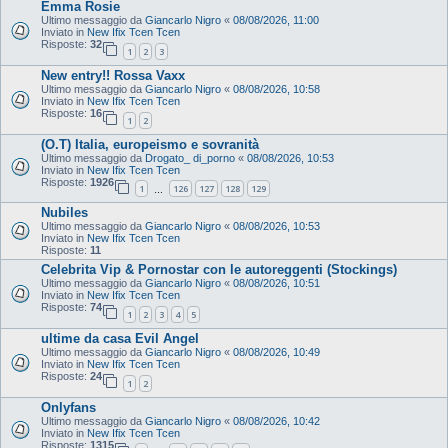
Emma Rosie
Ultimo messaggio da
Giancarlo Nigro
«
08/08/2026, 11:00
Inviato in
New Ifix Tcen Tcen
Risposte:
32
1
2
3
New entry!! Rossa Vaxx
Ultimo messaggio da
Giancarlo Nigro
«
08/08/2026, 10:58
Inviato in
New Ifix Tcen Tcen
Risposte:
16
1
2
(O.T) Italia, europeismo e sovranità
Ultimo messaggio da
Drogato_ di_porno
«
08/08/2026, 10:53
Inviato in
New Ifix Tcen Tcen
Risposte:
1926
1
126
127
128
129
…
Nubiles
Ultimo messaggio da
Giancarlo Nigro
«
08/08/2026, 10:53
Inviato in
New Ifix Tcen Tcen
Risposte:
11
Celebrita Vip & Pornostar con le autoreggenti (Stockings)
Ultimo messaggio da
Giancarlo Nigro
«
08/08/2026, 10:51
Inviato in
New Ifix Tcen Tcen
Risposte:
74
1
2
3
4
5
ultime da casa Evil Angel
Ultimo messaggio da
Giancarlo Nigro
«
08/08/2026, 10:49
Inviato in
New Ifix Tcen Tcen
Risposte:
24
1
2
Onlyfans
Ultimo messaggio da
Giancarlo Nigro
«
08/08/2026, 10:42
Inviato in
New Ifix Tcen Tcen
Risposte:
1315