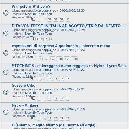
W il pelo o W il pelo?
Ultimo messaggio da
coppia_co
«
08/08/2026, 12:33
Inviato in
New Ifix Tcen Tcen
Risposte:
893
1
57
58
59
60
…
DITA VON TEESE IN ITALIA AD AGOSTO,STRIP DA INFARTO....
Ultimo messaggio da
coppia_co
«
08/08/2026, 12:29
Inviato in
New Ifix Tcen Tcen
Risposte:
51
1
2
3
4
espressioni di sorpresa & godimento... sincere o meno
Ultimo messaggio da
coppia_co
«
08/08/2026, 12:23
Inviato in
New Ifix Tcen Tcen
Risposte:
2385
1
157
158
159
160
…
STOCKINGS - autoreggenti o con reggicalze - Nylon, Lycra Seta
Ultimo messaggio da
coppia_co
«
08/08/2026, 12:22
Inviato in
New Ifix Tcen Tcen
Risposte:
183
1
10
11
12
13
…
Sesso e Cibo
Ultimo messaggio da
coppia_co
«
08/08/2026, 12:21
Inviato in
New Ifix Tcen Tcen
Risposte:
194
1
10
11
12
13
…
Retro - Vintage
Ultimo messaggio da
coppia_co
«
08/08/2026, 12:18
Inviato in
New Ifix Tcen Tcen
Risposte:
317
1
19
20
21
22
…
Più siamo, meglio stiamo (dal 3some all'orgia)
Ultimo messaggio da
coppia_co
«
08/08/2026, 11:55