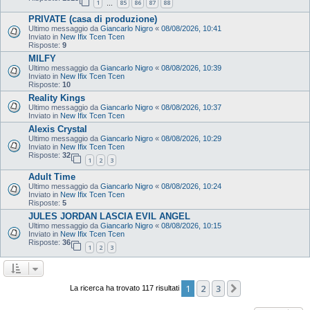
1
85
86
87
88
…
PRIVATE (casa di produzione)
Ultimo messaggio da
Giancarlo Nigro
«
08/08/2026, 10:41
Inviato in
New Ifix Tcen Tcen
Risposte:
9
MILFY
Ultimo messaggio da
Giancarlo Nigro
«
08/08/2026, 10:39
Inviato in
New Ifix Tcen Tcen
Risposte:
10
Reality Kings
Ultimo messaggio da
Giancarlo Nigro
«
08/08/2026, 10:37
Inviato in
New Ifix Tcen Tcen
Alexis Crystal
Ultimo messaggio da
Giancarlo Nigro
«
08/08/2026, 10:29
Inviato in
New Ifix Tcen Tcen
Risposte:
32
1
2
3
Adult Time
Ultimo messaggio da
Giancarlo Nigro
«
08/08/2026, 10:24
Inviato in
New Ifix Tcen Tcen
Risposte:
5
JULES JORDAN LASCIA EVIL ANGEL
Ultimo messaggio da
Giancarlo Nigro
«
08/08/2026, 10:15
Inviato in
New Ifix Tcen Tcen
Risposte:
36
1
2
3
1
2
3
Prossimo
La ricerca ha trovato 117 risultati