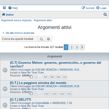
FAQ
Iscriviti
Login
Indice
Argomenti senza risposta
Argomenti attivi
e
Argomenti attivi
r
c
Vai alla ricerca avanzata
a
Cerca
Ricerca avanzata
1
2
3
Prossimo
La ricerca ha trovato 117 risultati
Argomenti
(O.T) Governo Meloni: governo, governicchio..o governo del
cacchio?
Ultimo messaggio da
OSCAR VENEZIA
«
09/08/2026, 9:01
Inviato in
New Ifix Tcen Tcen
Risposte:
10649
1
707
708
709
710
…
[O.T.] La peggiore sinistra del mondo
Ultimo messaggio da
OSCAR VENEZIA
«
09/08/2026, 8:56
Inviato in
New Ifix Tcen Tcen
Risposte:
17012
1
1132
1133
1134
1135
…
[O.T.] DELITTI
Ultimo messaggio da
GeishaBalls
«
09/08/2026, 7:32
Inviato in
New Ifix Tcen Tcen
Risposte:
8406