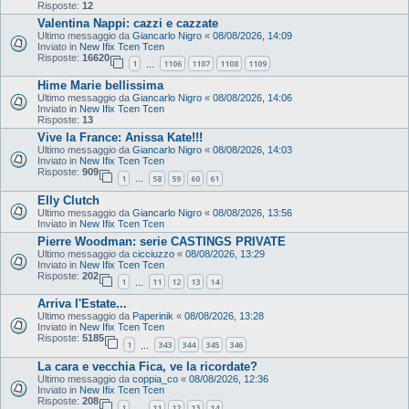
Risposte:
12
Valentina Nappi: cazzi e cazzate
Ultimo messaggio da
Giancarlo Nigro
«
08/08/2026, 14:09
Inviato in
New Ifix Tcen Tcen
Risposte:
16620
1
1106
1107
1108
1109
…
Hime Marie bellissima
Ultimo messaggio da
Giancarlo Nigro
«
08/08/2026, 14:06
Inviato in
New Ifix Tcen Tcen
Risposte:
13
Vive la France: Anissa Kate!!!
Ultimo messaggio da
Giancarlo Nigro
«
08/08/2026, 14:03
Inviato in
New Ifix Tcen Tcen
Risposte:
909
1
58
59
60
61
…
Elly Clutch
Ultimo messaggio da
Giancarlo Nigro
«
08/08/2026, 13:56
Inviato in
New Ifix Tcen Tcen
Pierre Woodman: serie CASTINGS PRIVATE
Ultimo messaggio da
cicciuzzo
«
08/08/2026, 13:29
Inviato in
New Ifix Tcen Tcen
Risposte:
202
1
11
12
13
14
…
Arriva l'Estate...
Ultimo messaggio da
Paperinik
«
08/08/2026, 13:28
Inviato in
New Ifix Tcen Tcen
Risposte:
5185
1
343
344
345
346
…
La cara e vecchia Fica, ve la ricordate?
Ultimo messaggio da
coppia_co
«
08/08/2026, 12:36
Inviato in
New Ifix Tcen Tcen
Risposte:
208
1
11
12
13
14
…