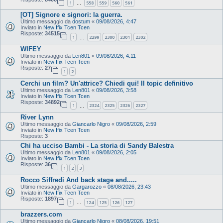
1
558
559
560
561
…
[OT] Signore e signori: la guerra.
Ultimo messaggio da
dostum
«
09/08/2026, 4:47
Inviato in
New Ifix Tcen Tcen
Risposte:
34515
1
2299
2300
2301
2302
…
WIFEY
Ultimo messaggio da
Len801
«
09/08/2026, 4:11
Inviato in
New Ifix Tcen Tcen
Risposte:
27
1
2
Cerchi un film? Un'attrice? Chiedi qui! Il topic definitivo
Ultimo messaggio da
Len801
«
09/08/2026, 3:58
Inviato in
New Ifix Tcen Tcen
Risposte:
34892
1
2324
2325
2326
2327
…
River Lynn
Ultimo messaggio da
Giancarlo Nigro
«
09/08/2026, 2:59
Inviato in
New Ifix Tcen Tcen
Risposte:
3
Chi ha ucciso Bambi - La storia di Sandy Balestra
Ultimo messaggio da
Len801
«
09/08/2026, 2:05
Inviato in
New Ifix Tcen Tcen
Risposte:
36
1
2
3
Rocco Siffredi And back stage and.....
Ultimo messaggio da
Gargarozzo
«
08/08/2026, 23:43
Inviato in
New Ifix Tcen Tcen
Risposte:
1897
1
124
125
126
127
…
brazzers.com
Ultimo messaggio da
Giancarlo Nigro
«
08/08/2026, 19:51