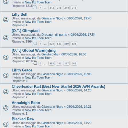
Inviato in
New Ifix Tcen Tcen
Risposte:
3215
1
212
213
214
215
…
Lilly Bell
Ultimo messaggio da
Giancarlo Nigro
«
08/08/2026, 19:48
Inviato in
New Ifix Tcen Tcen
Risposte:
4
[O.T.] Olimpiadi
Ultimo messaggio da
Drogato_ di_porno
«
08/08/2026, 17:54
Inviato in
New Ifix Tcen Tcen
Risposte:
7964
1
528
529
530
531
…
[O.T.] Global Warm(n)ing
Ultimo messaggio da
GeishaBalls
«
08/08/2026, 16:06
Inviato in
New Ifix Tcen Tcen
Risposte:
2818
1
185
186
187
188
…
Lilith Grace
Ultimo messaggio da
Giancarlo Nigro
«
08/08/2026, 15:06
Inviato in
New Ifix Tcen Tcen
Risposte:
3
Cheerleader Kait (Best New Starlet 2026 AVN Awards)
Ultimo messaggio da
Giancarlo Nigro
«
08/08/2026, 14:23
Inviato in
New Ifix Tcen Tcen
Risposte:
7
Annaleigh Reno
Ultimo messaggio da
Giancarlo Nigro
«
08/08/2026, 14:21
Inviato in
New Ifix Tcen Tcen
Risposte:
2
Blacked Raw
Ultimo messaggio da
Giancarlo Nigro
«
08/08/2026, 14:20
Inviato in
New Ifix Tcen Tcen