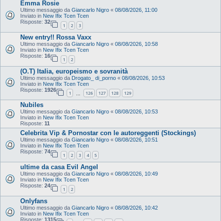
Emma Rosie
Ultimo messaggio da
Giancarlo Nigro
«
08/08/2026, 11:00
Inviato in
New Ifix Tcen Tcen
Risposte:
32
1
2
3
New entry!! Rossa Vaxx
Ultimo messaggio da
Giancarlo Nigro
«
08/08/2026, 10:58
Inviato in
New Ifix Tcen Tcen
Risposte:
16
1
2
(O.T) Italia, europeismo e sovranità
Ultimo messaggio da
Drogato_ di_porno
«
08/08/2026, 10:53
Inviato in
New Ifix Tcen Tcen
Risposte:
1926
1
126
127
128
129
…
Nubiles
Ultimo messaggio da
Giancarlo Nigro
«
08/08/2026, 10:53
Inviato in
New Ifix Tcen Tcen
Risposte:
11
Celebrita Vip & Pornostar con le autoreggenti (Stockings)
Ultimo messaggio da
Giancarlo Nigro
«
08/08/2026, 10:51
Inviato in
New Ifix Tcen Tcen
Risposte:
74
1
2
3
4
5
ultime da casa Evil Angel
Ultimo messaggio da
Giancarlo Nigro
«
08/08/2026, 10:49
Inviato in
New Ifix Tcen Tcen
Risposte:
24
1
2
Onlyfans
Ultimo messaggio da
Giancarlo Nigro
«
08/08/2026, 10:42
Inviato in
New Ifix Tcen Tcen
Risposte:
1315