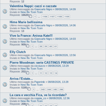
Risposte:
12
Valentina Nappi: cazzi e cazzate
Ultimo messaggio da
Giancarlo Nigro
«
08/08/2026, 14:09
Inviato in
New Ifix Tcen Tcen
Risposte:
16620
1
1106
1107
1108
1109
…
Hime Marie bellissima
Ultimo messaggio da
Giancarlo Nigro
«
08/08/2026, 14:06
Inviato in
New Ifix Tcen Tcen
Risposte:
13
Vive la France: Anissa Kate!!!
Ultimo messaggio da
Giancarlo Nigro
«
08/08/2026, 14:03
Inviato in
New Ifix Tcen Tcen
Risposte:
909
1
58
59
60
61
…
Elly Clutch
Ultimo messaggio da
Giancarlo Nigro
«
08/08/2026, 13:56
Inviato in
New Ifix Tcen Tcen
Pierre Woodman: serie CASTINGS PRIVATE
Ultimo messaggio da
cicciuzzo
«
08/08/2026, 13:29
Inviato in
New Ifix Tcen Tcen
Risposte:
202
1
11
12
13
14
…
Arriva l'Estate...
Ultimo messaggio da
Paperinik
«
08/08/2026, 13:28
Inviato in
New Ifix Tcen Tcen
Risposte:
5185
1
343
344
345
346
…
La cara e vecchia Fica, ve la ricordate?
Ultimo messaggio da
coppia_co
«
08/08/2026, 12:36
Inviato in
New Ifix Tcen Tcen
Risposte:
208
1
11
12
13
14
…