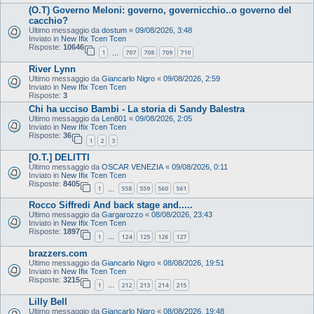
(O.T) Governo Meloni: governo, governicchio..o governo del
cacchio?
Ultimo messaggio da
dostum
«
09/08/2026, 3:48
Inviato in
New Ifix Tcen Tcen
Risposte:
10646
1
707
708
709
710
…
River Lynn
Ultimo messaggio da
Giancarlo Nigro
«
09/08/2026, 2:59
Inviato in
New Ifix Tcen Tcen
Risposte:
3
Chi ha ucciso Bambi - La storia di Sandy Balestra
Ultimo messaggio da
Len801
«
09/08/2026, 2:05
Inviato in
New Ifix Tcen Tcen
Risposte:
36
1
2
3
[O.T.] DELITTI
Ultimo messaggio da
OSCAR VENEZIA
«
09/08/2026, 0:11
Inviato in
New Ifix Tcen Tcen
Risposte:
8405
1
558
559
560
561
…
Rocco Siffredi And back stage and.....
Ultimo messaggio da
Gargarozzo
«
08/08/2026, 23:43
Inviato in
New Ifix Tcen Tcen
Risposte:
1897
1
124
125
126
127
…
brazzers.com
Ultimo messaggio da
Giancarlo Nigro
«
08/08/2026, 19:51
Inviato in
New Ifix Tcen Tcen
Risposte:
3215
1
212
213
214
215
…
Lilly Bell
Ultimo messaggio da
Giancarlo Nigro
«
08/08/2026, 19:48