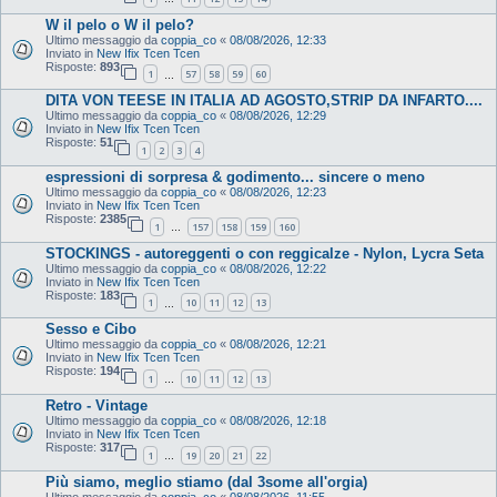
W il pelo o W il pelo?
Ultimo messaggio da
coppia_co
«
08/08/2026, 12:33
Inviato in
New Ifix Tcen Tcen
Risposte:
893
1
57
58
59
60
…
DITA VON TEESE IN ITALIA AD AGOSTO,STRIP DA INFARTO....
Ultimo messaggio da
coppia_co
«
08/08/2026, 12:29
Inviato in
New Ifix Tcen Tcen
Risposte:
51
1
2
3
4
espressioni di sorpresa & godimento... sincere o meno
Ultimo messaggio da
coppia_co
«
08/08/2026, 12:23
Inviato in
New Ifix Tcen Tcen
Risposte:
2385
1
157
158
159
160
…
STOCKINGS - autoreggenti o con reggicalze - Nylon, Lycra Seta
Ultimo messaggio da
coppia_co
«
08/08/2026, 12:22
Inviato in
New Ifix Tcen Tcen
Risposte:
183
1
10
11
12
13
…
Sesso e Cibo
Ultimo messaggio da
coppia_co
«
08/08/2026, 12:21
Inviato in
New Ifix Tcen Tcen
Risposte:
194
1
10
11
12
13
…
Retro - Vintage
Ultimo messaggio da
coppia_co
«
08/08/2026, 12:18
Inviato in
New Ifix Tcen Tcen
Risposte:
317
1
19
20
21
22
…
Più siamo, meglio stiamo (dal 3some all'orgia)
Ultimo messaggio da
coppia_co
«
08/08/2026, 11:55