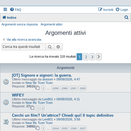
FAQ
Iscriviti
Login
Indice
Argomenti senza risposta
Argomenti attivi
e
Argomenti attivi
r
c
Vai alla ricerca avanzata
a
Cerca
Ricerca avanzata
1
2
3
Prossimo
La ricerca ha trovato 118 risultati
Argomenti
[OT] Signore e signori: la guerra.
Ultimo messaggio da
dostum
«
09/08/2026, 4:47
Inviato in
New Ifix Tcen Tcen
Risposte:
34515
1
2299
2300
2301
2302
…
WIFEY
Ultimo messaggio da
Len801
«
09/08/2026, 4:11
Inviato in
New Ifix Tcen Tcen
Risposte:
27
1
2
Cerchi un film? Un'attrice? Chiedi qui! Il topic definitivo
Ultimo messaggio da
Len801
«
09/08/2026, 3:58
Inviato in
New Ifix Tcen Tcen
Risposte:
34892
1
2324
2325
2326
2327
…