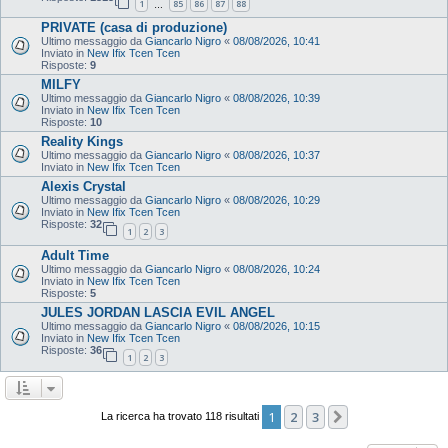
1
85
86
87
88
…
PRIVATE (casa di produzione)
Ultimo messaggio da
Giancarlo Nigro
«
08/08/2026, 10:41
Inviato in
New Ifix Tcen Tcen
Risposte:
9
MILFY
Ultimo messaggio da
Giancarlo Nigro
«
08/08/2026, 10:39
Inviato in
New Ifix Tcen Tcen
Risposte:
10
Reality Kings
Ultimo messaggio da
Giancarlo Nigro
«
08/08/2026, 10:37
Inviato in
New Ifix Tcen Tcen
Alexis Crystal
Ultimo messaggio da
Giancarlo Nigro
«
08/08/2026, 10:29
Inviato in
New Ifix Tcen Tcen
Risposte:
32
1
2
3
Adult Time
Ultimo messaggio da
Giancarlo Nigro
«
08/08/2026, 10:24
Inviato in
New Ifix Tcen Tcen
Risposte:
5
JULES JORDAN LASCIA EVIL ANGEL
Ultimo messaggio da
Giancarlo Nigro
«
08/08/2026, 10:15
Inviato in
New Ifix Tcen Tcen
Risposte:
36
1
2
3
1
2
3
Prossimo
La ricerca ha trovato 118 risultati