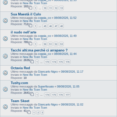
Inviato in
New Ifix Tcen Tcen
Risposte:
182
1
10
11
12
13
…
Sua Maestà il Culo
Ultimo messaggio da
coppia_co
«
08/08/2026, 11:52
Inviato in
New Ifix Tcen Tcen
Risposte:
712
1
45
46
47
48
…
il nudo nell’arte
Ultimo messaggio da
coppia_co
«
08/08/2026, 11:49
Inviato in
New Ifix Tcen Tcen
Risposte:
785
1
50
51
52
53
…
Tacchi alti:ma perchè ci arrapano ?
Ultimo messaggio da
coppia_co
«
08/08/2026, 11:44
Inviato in
New Ifix Tcen Tcen
Risposte:
2635
1
173
174
175
176
…
Octavia Red
Ultimo messaggio da
Giancarlo Nigro
«
08/08/2026, 11:17
Inviato in
New Ifix Tcen Tcen
Risposte:
10
Tushy.com
Ultimo messaggio da
Superfissato
«
08/08/2026, 11:05
Inviato in
New Ifix Tcen Tcen
Risposte:
2641
1
174
175
176
177
…
Team Skeet
Ultimo messaggio da
Giancarlo Nigro
«
08/08/2026, 11:02
Inviato in
New Ifix Tcen Tcen
Risposte:
41
1
2
3