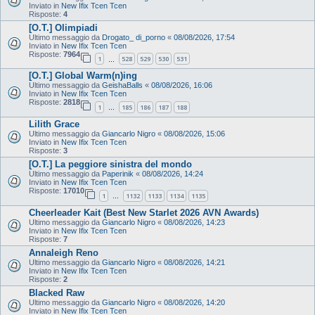
Inviato in
New Ifix Tcen Tcen
Risposte:
4
[O.T.] Olimpiadi
Ultimo messaggio da
Drogato_ di_porno
«
08/08/2026, 17:54
Inviato in
New Ifix Tcen Tcen
Risposte:
7964
1
528
529
530
531
…
[O.T.] Global Warm(n)ing
Ultimo messaggio da
GeishaBalls
«
08/08/2026, 16:06
Inviato in
New Ifix Tcen Tcen
Risposte:
2818
1
185
186
187
188
…
Lilith Grace
Ultimo messaggio da
Giancarlo Nigro
«
08/08/2026, 15:06
Inviato in
New Ifix Tcen Tcen
Risposte:
3
[O.T.] La peggiore sinistra del mondo
Ultimo messaggio da
Paperinik
«
08/08/2026, 14:24
Inviato in
New Ifix Tcen Tcen
Risposte:
17010
1
1132
1133
1134
1135
…
Cheerleader Kait (Best New Starlet 2026 AVN Awards)
Ultimo messaggio da
Giancarlo Nigro
«
08/08/2026, 14:23
Inviato in
New Ifix Tcen Tcen
Risposte:
7
Annaleigh Reno
Ultimo messaggio da
Giancarlo Nigro
«
08/08/2026, 14:21
Inviato in
New Ifix Tcen Tcen
Risposte:
2
Blacked Raw
Ultimo messaggio da
Giancarlo Nigro
«
08/08/2026, 14:20
Inviato in
New Ifix Tcen Tcen