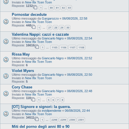
Inviato in
New Ifix Tcen Tcen
Risposte:
1232
1
80
81
82
83
…
Pornostar decedute
Ultimo messaggio da
Gargarozzo
«
06/08/2026, 22:58
Inviato in
New Ifix Tcen Tcen
Risposte:
448
1
27
28
29
30
…
Valentina Nappi: cazzi e cazzate
Ultimo messaggio da
Giancarlo Nigro
«
06/08/2026, 22:54
Inviato in
New Ifix Tcen Tcen
Risposte:
16616
1
1105
1106
1107
1108
…
Rissa May
Ultimo messaggio da
Giancarlo Nigro
«
06/08/2026, 22:52
Inviato in
New Ifix Tcen Tcen
Risposte:
6
Violet Myers
Ultimo messaggio da
Giancarlo Nigro
«
06/08/2026, 22:50
Inviato in
New Ifix Tcen Tcen
Risposte:
5
Cory Chase
Ultimo messaggio da
Giancarlo Nigro
«
06/08/2026, 22:48
Inviato in
New Ifix Tcen Tcen
Risposte:
118
1
5
6
7
8
…
[OT] Signore e signori: la guerra.
Ultimo messaggio da
estdipendente
«
06/08/2026, 22:44
Inviato in
New Ifix Tcen Tcen
Risposte:
34511
1
2298
2299
2300
2301
…
Miti del porno degli anni 80 e 90