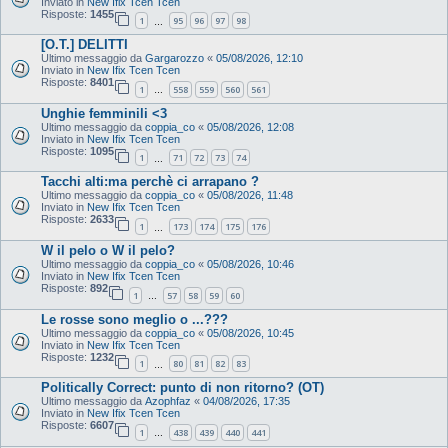
Inviato in
New Ifix Tcen Tcen
Risposte:
1455
1
95
96
97
98
…
[O.T.] DELITTI
Ultimo messaggio da
Gargarozzo
«
05/08/2026, 12:10
Inviato in
New Ifix Tcen Tcen
Risposte:
8401
1
558
559
560
561
…
Unghie femminili <3
Ultimo messaggio da
coppia_co
«
05/08/2026, 12:08
Inviato in
New Ifix Tcen Tcen
Risposte:
1095
1
71
72
73
74
…
Tacchi alti:ma perchè ci arrapano ?
Ultimo messaggio da
coppia_co
«
05/08/2026, 11:48
Inviato in
New Ifix Tcen Tcen
Risposte:
2633
1
173
174
175
176
…
W il pelo o W il pelo?
Ultimo messaggio da
coppia_co
«
05/08/2026, 10:46
Inviato in
New Ifix Tcen Tcen
Risposte:
892
1
57
58
59
60
…
Le rosse sono meglio o ...???
Ultimo messaggio da
coppia_co
«
05/08/2026, 10:45
Inviato in
New Ifix Tcen Tcen
Risposte:
1232
1
80
81
82
83
…
Politically Correct: punto di non ritorno? (OT)
Ultimo messaggio da
Azophfaz
«
04/08/2026, 17:35
Inviato in
New Ifix Tcen Tcen
Risposte:
6607
1
438
439
440
441
…