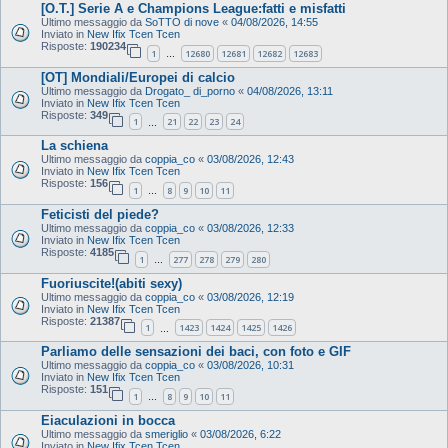
[O.T.] Serie A e Champions League:fatti e misfatti
Ultimo messaggio da
SoTTO di nove
«
04/08/2026, 14:55
Inviato in
New Ifix Tcen Tcen
Risposte:
190234
1
12680
12681
12682
12683
…
[OT] Mondiali/Europei di calcio
Ultimo messaggio da
Drogato_ di_porno
«
04/08/2026, 13:11
Inviato in
New Ifix Tcen Tcen
Risposte:
349
1
21
22
23
24
…
La schiena
Ultimo messaggio da
coppia_co
«
03/08/2026, 12:43
Inviato in
New Ifix Tcen Tcen
Risposte:
156
1
8
9
10
11
…
Feticisti del piede?
Ultimo messaggio da
coppia_co
«
03/08/2026, 12:33
Inviato in
New Ifix Tcen Tcen
Risposte:
4185
1
277
278
279
280
…
Fuoriuscite!(abiti sexy)
Ultimo messaggio da
coppia_co
«
03/08/2026, 12:19
Inviato in
New Ifix Tcen Tcen
Risposte:
21387
1
1423
1424
1425
1426
…
Parliamo delle sensazioni dei baci, con foto e GIF
Ultimo messaggio da
coppia_co
«
03/08/2026, 10:31
Inviato in
New Ifix Tcen Tcen
Risposte:
151
1
8
9
10
11
…
Eiaculazioni in bocca
Ultimo messaggio da
smeriglio
«
03/08/2026, 6:22
Inviato in
New Ifix Tcen Tcen