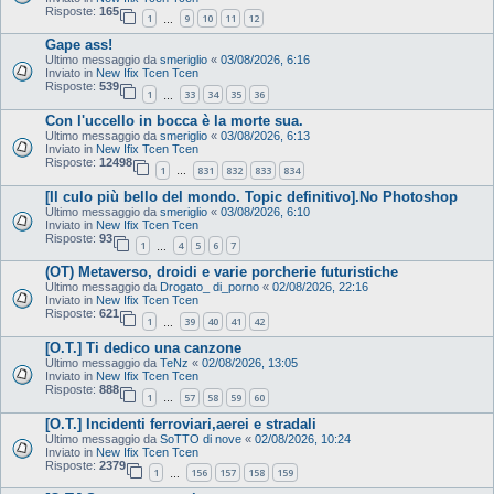
Risposte:
165
1
9
10
11
12
…
Gape ass!
Ultimo messaggio da
smeriglio
«
03/08/2026, 6:16
Inviato in
New Ifix Tcen Tcen
Risposte:
539
1
33
34
35
36
…
Con l'uccello in bocca è la morte sua.
Ultimo messaggio da
smeriglio
«
03/08/2026, 6:13
Inviato in
New Ifix Tcen Tcen
Risposte:
12498
1
831
832
833
834
…
[Il culo più bello del mondo. Topic definitivo].No Photoshop
Ultimo messaggio da
smeriglio
«
03/08/2026, 6:10
Inviato in
New Ifix Tcen Tcen
Risposte:
93
1
4
5
6
7
…
(OT) Metaverso, droidi e varie porcherie futuristiche
Ultimo messaggio da
Drogato_ di_porno
«
02/08/2026, 22:16
Inviato in
New Ifix Tcen Tcen
Risposte:
621
1
39
40
41
42
…
[O.T.] Ti dedico una canzone
Ultimo messaggio da
TeNz
«
02/08/2026, 13:05
Inviato in
New Ifix Tcen Tcen
Risposte:
888
1
57
58
59
60
…
[O.T.] Incidenti ferroviari,aerei e stradali
Ultimo messaggio da
SoTTO di nove
«
02/08/2026, 10:24
Inviato in
New Ifix Tcen Tcen
Risposte:
2379
1
156
157
158
159
…