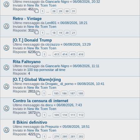
Ultimo messaggio da
Giancarlo Nigro
«
06/08/2026, 20:32
Inviato in
New Ifix Tcen Tcen
Risposte:
451
1
28
29
30
31
…
Retro - Vintage
Ultimo messaggio da
Len801
«
06/08/2026, 18:21
Inviato in
New Ifix Tcen Tcen
Risposte:
312
1
18
19
20
21
…
[O.T.] Donald Trump
Ultimo messaggio da
cicciuzzo
«
06/08/2026, 13:29
Inviato in
New Ifix Tcen Tcen
Risposte:
6235
1
413
414
415
416
…
Rita Faltoyano
Ultimo messaggio da
Giancarlo Nigro
«
06/08/2026, 11:11
Inviato in
100 top pornostar all time
Risposte:
4
[O.T.] Global Warm(n)ing
Ultimo messaggio da
Drogato_ di_porno
«
06/08/2026, 10:41
Inviato in
New Ifix Tcen Tcen
Risposte:
2811
1
185
186
187
188
…
Contro la censura di internet
Ultimo messaggio da
docu
«
06/08/2026, 7:43
Inviato in
New Ifix Tcen Tcen
Risposte:
1672
1
109
110
111
112
…
Il Bikini definitivo
Ultimo messaggio da
Prepuzio
«
05/08/2026, 18:51
Inviato in
New Ifix Tcen Tcen
Risposte:
4221
1
279
280
281
282
…