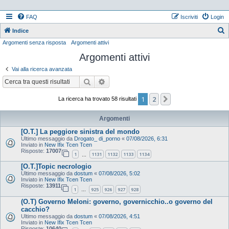
FAQ
Iscriviti
Login
Indice
Argomenti senza risposta
Argomenti attivi
e
Argomenti attivi
r
c
Vai alla ricerca avanzata
a
Cerca
Ricerca avanzata
1
2
Prossimo
La ricerca ha trovato 58 risultati
Argomenti
[O.T.] La peggiore sinistra del mondo
Ultimo messaggio da
Drogato_ di_porno
«
07/08/2026, 6:31
Inviato in
New Ifix Tcen Tcen
Risposte:
17007
1
1131
1132
1133
1134
…
[O.T.]Topic necrologio
Ultimo messaggio da
dostum
«
07/08/2026, 5:02
Inviato in
New Ifix Tcen Tcen
Risposte:
13911
1
925
926
927
928
…
(O.T) Governo Meloni: governo, governicchio..o governo del
cacchio?
Ultimo messaggio da
dostum
«
07/08/2026, 4:51
Inviato in
New Ifix Tcen Tcen
Risposte:
10640