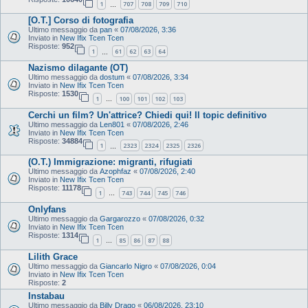
1
707
708
709
710
…
[O.T.] Corso di fotografia
Ultimo messaggio da
pan
«
07/08/2026, 3:36
Inviato in
New Ifix Tcen Tcen
Risposte:
952
1
61
62
63
64
…
Nazismo dilagante (OT)
Ultimo messaggio da
dostum
«
07/08/2026, 3:34
Inviato in
New Ifix Tcen Tcen
Risposte:
1530
1
100
101
102
103
…
Cerchi un film? Un'attrice? Chiedi qui! Il topic definitivo
Ultimo messaggio da
Len801
«
07/08/2026, 2:46
Inviato in
New Ifix Tcen Tcen
Risposte:
34884
1
2323
2324
2325
2326
…
(O.T.) Immigrazione: migranti, rifugiati
Ultimo messaggio da
Azophfaz
«
07/08/2026, 2:40
Inviato in
New Ifix Tcen Tcen
Risposte:
11178
1
743
744
745
746
…
Onlyfans
Ultimo messaggio da
Gargarozzo
«
07/08/2026, 0:32
Inviato in
New Ifix Tcen Tcen
Risposte:
1314
1
85
86
87
88
…
Lilith Grace
Ultimo messaggio da
Giancarlo Nigro
«
07/08/2026, 0:04
Inviato in
New Ifix Tcen Tcen
Risposte:
2
Instabau
Ultimo messaggio da
Billy Drago
«
06/08/2026, 23:10