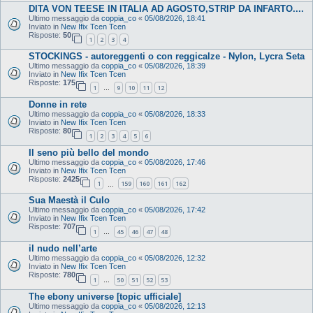
DITA VON TEESE IN ITALIA AD AGOSTO,STRIP DA INFARTO....
Ultimo messaggio da
coppia_co
«
05/08/2026, 18:41
Inviato in
New Ifix Tcen Tcen
Risposte:
50
1
2
3
4
STOCKINGS - autoreggenti o con reggicalze - Nylon, Lycra Seta
Ultimo messaggio da
coppia_co
«
05/08/2026, 18:39
Inviato in
New Ifix Tcen Tcen
Risposte:
175
1
9
10
11
12
…
Donne in rete
Ultimo messaggio da
coppia_co
«
05/08/2026, 18:33
Inviato in
New Ifix Tcen Tcen
Risposte:
80
1
2
3
4
5
6
Il seno più bello del mondo
Ultimo messaggio da
coppia_co
«
05/08/2026, 17:46
Inviato in
New Ifix Tcen Tcen
Risposte:
2425
1
159
160
161
162
…
Sua Maestà il Culo
Ultimo messaggio da
coppia_co
«
05/08/2026, 17:42
Inviato in
New Ifix Tcen Tcen
Risposte:
707
1
45
46
47
48
…
il nudo nell’arte
Ultimo messaggio da
coppia_co
«
05/08/2026, 12:32
Inviato in
New Ifix Tcen Tcen
Risposte:
780
1
50
51
52
53
…
The ebony universe [topic ufficiale]
Ultimo messaggio da
coppia_co
«
05/08/2026, 12:13