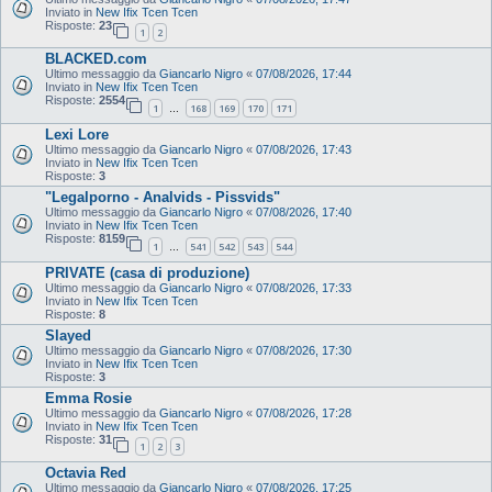
Inviato in
New Ifix Tcen Tcen
Risposte:
23
1
2
BLACKED.com
Ultimo messaggio da
Giancarlo Nigro
«
07/08/2026, 17:44
Inviato in
New Ifix Tcen Tcen
Risposte:
2554
1
168
169
170
171
…
Lexi Lore
Ultimo messaggio da
Giancarlo Nigro
«
07/08/2026, 17:43
Inviato in
New Ifix Tcen Tcen
Risposte:
3
"Legalporno - Analvids - Pissvids"
Ultimo messaggio da
Giancarlo Nigro
«
07/08/2026, 17:40
Inviato in
New Ifix Tcen Tcen
Risposte:
8159
1
541
542
543
544
…
PRIVATE (casa di produzione)
Ultimo messaggio da
Giancarlo Nigro
«
07/08/2026, 17:33
Inviato in
New Ifix Tcen Tcen
Risposte:
8
Slayed
Ultimo messaggio da
Giancarlo Nigro
«
07/08/2026, 17:30
Inviato in
New Ifix Tcen Tcen
Risposte:
3
Emma Rosie
Ultimo messaggio da
Giancarlo Nigro
«
07/08/2026, 17:28
Inviato in
New Ifix Tcen Tcen
Risposte:
31
1
2
3
Octavia Red
Ultimo messaggio da
Giancarlo Nigro
«
07/08/2026, 17:25