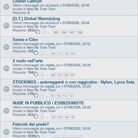
Chanel Camryn
Ultimo messaggio da
cicciuzzo
«
07/08/2026, 20:06
Inviato in
New Ifix Tcen Tcen
Risposte:
6
[O.T.] Global Warm(n)ing
Ultimo messaggio da
cicciuzzo
«
07/08/2026, 20:04
Inviato in
New Ifix Tcen Tcen
Risposte:
2815
1
185
186
187
188
…
Sesso e Cibo
Ultimo messaggio da
coppia_co
«
07/08/2026, 19:31
Inviato in
New Ifix Tcen Tcen
Risposte:
193
1
10
11
12
13
…
il nudo nell’arte
Ultimo messaggio da
coppia_co
«
07/08/2026, 19:28
Inviato in
New Ifix Tcen Tcen
Risposte:
784
1
50
51
52
53
…
STOCKINGS - autoreggenti o con reggicalze - Nylon, Lycra Seta
Ultimo messaggio da
coppia_co
«
07/08/2026, 19:20
Inviato in
New Ifix Tcen Tcen
Risposte:
178
1
9
10
11
12
…
NUDE IN PUBBLICO / ESIBIZIONISTE
Ultimo messaggio da
coppia_co
«
07/08/2026, 19:18
Inviato in
New Ifix Tcen Tcen
Risposte:
223
1
12
13
14
15
…
Feticisti del piede?
Ultimo messaggio da
coppia_co
«
07/08/2026, 19:16
Inviato in
New Ifix Tcen Tcen
Risposte:
4194