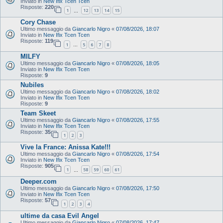
Inviato in
New Ifix Tcen Tcen
Risposte:
220
1
12
13
14
15
…
Cory Chase
Ultimo messaggio da
Giancarlo Nigro
«
07/08/2026, 18:07
Inviato in
New Ifix Tcen Tcen
Risposte:
119
1
5
6
7
8
…
MILFY
Ultimo messaggio da
Giancarlo Nigro
«
07/08/2026, 18:05
Inviato in
New Ifix Tcen Tcen
Risposte:
9
Nubiles
Ultimo messaggio da
Giancarlo Nigro
«
07/08/2026, 18:02
Inviato in
New Ifix Tcen Tcen
Risposte:
9
Team Skeet
Ultimo messaggio da
Giancarlo Nigro
«
07/08/2026, 17:55
Inviato in
New Ifix Tcen Tcen
Risposte:
35
1
2
3
Vive la France: Anissa Kate!!!
Ultimo messaggio da
Giancarlo Nigro
«
07/08/2026, 17:54
Inviato in
New Ifix Tcen Tcen
Risposte:
905
1
58
59
60
61
…
Deeper.com
Ultimo messaggio da
Giancarlo Nigro
«
07/08/2026, 17:50
Inviato in
New Ifix Tcen Tcen
Risposte:
57
1
2
3
4
ultime da casa Evil Angel
Ultimo messaggio da
Giancarlo Nigro
«
07/08/2026, 17:47