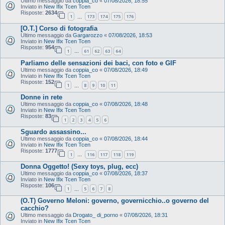
Ultimo messaggio da
coppia_co
«
07/08/2026, 18:55
Inviato in
New Ifix Tcen Tcen
Risposte:
2634
1
173
174
175
176
…
[O.T.] Corso di fotografia
Ultimo messaggio da
Gargarozzo
«
07/08/2026, 18:53
Inviato in
New Ifix Tcen Tcen
Risposte:
954
1
61
62
63
64
…
Parliamo delle sensazioni dei baci, con foto e GIF
Ultimo messaggio da
coppia_co
«
07/08/2026, 18:49
Inviato in
New Ifix Tcen Tcen
Risposte:
152
1
8
9
10
11
…
Donne in rete
Ultimo messaggio da
coppia_co
«
07/08/2026, 18:48
Inviato in
New Ifix Tcen Tcen
Risposte:
83
1
2
3
4
5
6
Sguardo assassino...
Ultimo messaggio da
coppia_co
«
07/08/2026, 18:44
Inviato in
New Ifix Tcen Tcen
Risposte:
1777
1
116
117
118
119
…
Donna Oggetto! (Sexy toys, plug, ecc)
Ultimo messaggio da
coppia_co
«
07/08/2026, 18:37
Inviato in
New Ifix Tcen Tcen
Risposte:
106
1
5
6
7
8
…
(O.T) Governo Meloni: governo, governicchio..o governo del
cacchio?
Ultimo messaggio da
Drogato_ di_porno
«
07/08/2026, 18:31
Inviato in
New Ifix Tcen Tcen