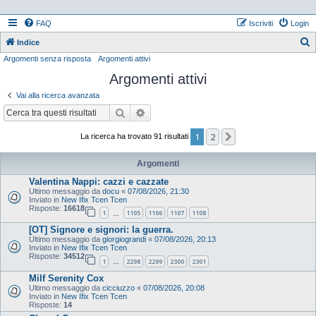
FAQ
Iscriviti
Login
Indice
Argomenti senza risposta
Argomenti attivi
e
Argomenti attivi
r
c
Vai alla ricerca avanzata
a
Cerca
Ricerca avanzata
1
2
Prossimo
La ricerca ha trovato 91 risultati
Argomenti
Valentina Nappi: cazzi e cazzate
Ultimo messaggio da
docu
«
07/08/2026, 21:30
Inviato in
New Ifix Tcen Tcen
Risposte:
16618
1
1105
1106
1107
1108
…
[OT] Signore e signori: la guerra.
Ultimo messaggio da
giorgiograndi
«
07/08/2026, 20:13
Inviato in
New Ifix Tcen Tcen
Risposte:
34512
1
2298
2299
2300
2301
…
Milf Serenity Cox
Ultimo messaggio da
cicciuzzo
«
07/08/2026, 20:08
Inviato in
New Ifix Tcen Tcen
Risposte:
14