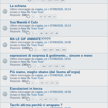
1
277
278
279
280
…
La schiena
Ultimo messaggio da
coppia_co
«
07/08/2026, 19:14
Inviato in
New Ifix Tcen Tcen
Risposte:
158
1
8
9
10
11
…
Sua Maestà il Culo
Ultimo messaggio da
coppia_co
«
07/08/2026, 19:13
Inviato in
New Ifix Tcen Tcen
Risposte:
711
1
45
46
47
48
…
MA LE GIF ANIMATE?????
Ultimo messaggio da
coppia_co
«
07/08/2026, 19:06
Inviato in
New Ifix Tcen Tcen
Risposte:
14380
1
956
957
958
959
…
espressioni di sorpresa & godimento... sincere o meno
Ultimo messaggio da
coppia_co
«
07/08/2026, 19:01
Inviato in
New Ifix Tcen Tcen
Risposte:
2383
1
156
157
158
159
…
Più siamo, meglio stiamo (dal 3some all'orgia)
Ultimo messaggio da
coppia_co
«
07/08/2026, 18:59
Inviato in
New Ifix Tcen Tcen
Risposte:
181
1
10
11
12
13
…
Eiaculazioni in bocca
Ultimo messaggio da
coppia_co
«
07/08/2026, 18:58
Inviato in
New Ifix Tcen Tcen
Risposte:
167
1
9
10
11
12
…
Tacchi alti:ma perchè ci arrapano ?