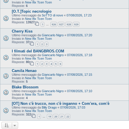
Inviato in
New Ifix Tcen Tcen
Risposte:
6
[O.T.]Topic necrologio
Ultimo messaggio da
SoTTO di nove
«
07/08/2026, 17:23
Inviato in
New Ifix Tcen Tcen
Risposte:
13927
1
926
927
928
929
…
Cherry Kiss
Ultimo messaggio da
Giancarlo Nigro
«
07/08/2026, 17:20
Inviato in
New Ifix Tcen Tcen
Risposte:
37
1
2
3
I filmati del BANGBROS.COM
Ultimo messaggio da
Giancarlo Nigro
«
07/08/2026, 17:18
Inviato in
New Ifix Tcen Tcen
Risposte:
80
1
2
3
4
5
6
Camila Henao
Ultimo messaggio da
Giancarlo Nigro
«
07/08/2026, 17:15
Inviato in
New Ifix Tcen Tcen
Risposte:
5
Blake Blossom
Ultimo messaggio da
Giancarlo Nigro
«
07/08/2026, 17:10
Inviato in
New Ifix Tcen Tcen
Risposte:
4
[OT] Non c'è trucco, non c'è inganno + Com'era, com'è
Ultimo messaggio da
Billy Drago
«
07/08/2026, 17:03
Inviato in
New Ifix Tcen Tcen
Risposte:
322
1
19
20
21
22
…