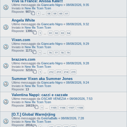
Vive la France: Anissa Kate!!!
Ultimo messaggio da
Giancarlo Nigro
«
08/08/2026, 9:35
Inviato in
New Ifix Tcen Tcen
Risposte:
907
1
58
59
60
61
…
Angela White
Ultimo messaggio da
Giancarlo Nigro
«
08/08/2026, 9:32
Inviato in
New Ifix Tcen Tcen
Risposte:
1395
1
91
92
93
94
…
Vixen.com
Ultimo messaggio da
Giancarlo Nigro
«
08/08/2026, 9:29
Inviato in
New Ifix Tcen Tcen
Risposte:
1171
1
76
77
78
79
…
brazzers.com
Ultimo messaggio da
Giancarlo Nigro
«
08/08/2026, 9:28
Inviato in
New Ifix Tcen Tcen
Risposte:
3210
1
212
213
214
215
…
Summer Vixen aka Summer Jones
Ultimo messaggio da
Giancarlo Nigro
«
08/08/2026, 9:24
Inviato in
New Ifix Tcen Tcen
Risposte:
13
Valentina Nappi: cazzi e cazzate
Ultimo messaggio da
OSCAR VENEZIA
«
08/08/2026, 7:53
Inviato in
New Ifix Tcen Tcen
Risposte:
16619
1
1105
1106
1107
1108
…
[O.T.] Global Warm(n)ing
Ultimo messaggio da
GeishaBalls
«
08/08/2026, 7:28
Inviato in
New Ifix Tcen Tcen
Risposte:
2816