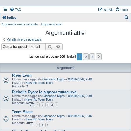
FAQ
Iscriviti
Login
Indice
Argomenti senza risposta
Argomenti attivi
e
Argomenti attivi
r
c
Vai alla ricerca avanzata
a
Cerca
Ricerca avanzata
1
2
3
Prossimo
La ricerca ha trovato 106 risultati
Argomenti
River Lynn
Ultimo messaggio da
Giancarlo Nigro
«
08/08/2026, 9:40
Inviato in
New Ifix Tcen Tcen
Risposte:
2
Richelle Ryan: la signora tuttacurve.
Ultimo messaggio da
Giancarlo Nigro
«
08/08/2026, 9:38
Inviato in
New Ifix Tcen Tcen
Risposte:
62
1
2
3
4
5
Team Skeet
Ultimo messaggio da
Giancarlo Nigro
«
08/08/2026, 9:36
Inviato in
New Ifix Tcen Tcen
Risposte:
38
1
2
3