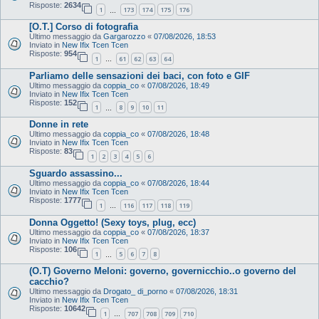
Risposte:
2634
1
173
174
175
176
…
[O.T.] Corso di fotografia
Ultimo messaggio da
Gargarozzo
«
07/08/2026, 18:53
Inviato in
New Ifix Tcen Tcen
Risposte:
954
1
61
62
63
64
…
Parliamo delle sensazioni dei baci, con foto e GIF
Ultimo messaggio da
coppia_co
«
07/08/2026, 18:49
Inviato in
New Ifix Tcen Tcen
Risposte:
152
1
8
9
10
11
…
Donne in rete
Ultimo messaggio da
coppia_co
«
07/08/2026, 18:48
Inviato in
New Ifix Tcen Tcen
Risposte:
83
1
2
3
4
5
6
Sguardo assassino...
Ultimo messaggio da
coppia_co
«
07/08/2026, 18:44
Inviato in
New Ifix Tcen Tcen
Risposte:
1777
1
116
117
118
119
…
Donna Oggetto! (Sexy toys, plug, ecc)
Ultimo messaggio da
coppia_co
«
07/08/2026, 18:37
Inviato in
New Ifix Tcen Tcen
Risposte:
106
1
5
6
7
8
…
(O.T) Governo Meloni: governo, governicchio..o governo del
cacchio?
Ultimo messaggio da
Drogato_ di_porno
«
07/08/2026, 18:31
Inviato in
New Ifix Tcen Tcen
Risposte:
10642
1
707
708
709
710
…