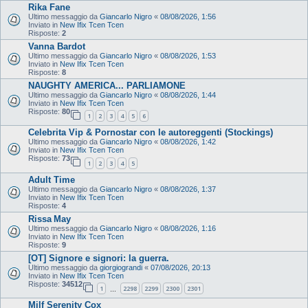
Rika Fane
Ultimo messaggio da
Giancarlo Nigro
«
08/08/2026, 1:56
Inviato in
New Ifix Tcen Tcen
Risposte:
2
Vanna Bardot
Ultimo messaggio da
Giancarlo Nigro
«
08/08/2026, 1:53
Inviato in
New Ifix Tcen Tcen
Risposte:
8
NAUGHTY AMERICA... PARLIAMONE
Ultimo messaggio da
Giancarlo Nigro
«
08/08/2026, 1:44
Inviato in
New Ifix Tcen Tcen
Risposte:
80
1
2
3
4
5
6
Celebrita Vip & Pornostar con le autoreggenti (Stockings)
Ultimo messaggio da
Giancarlo Nigro
«
08/08/2026, 1:42
Inviato in
New Ifix Tcen Tcen
Risposte:
73
1
2
3
4
5
Adult Time
Ultimo messaggio da
Giancarlo Nigro
«
08/08/2026, 1:37
Inviato in
New Ifix Tcen Tcen
Risposte:
4
Rissa May
Ultimo messaggio da
Giancarlo Nigro
«
08/08/2026, 1:16
Inviato in
New Ifix Tcen Tcen
Risposte:
9
[OT] Signore e signori: la guerra.
Ultimo messaggio da
giorgiograndi
«
07/08/2026, 20:13
Inviato in
New Ifix Tcen Tcen
Risposte:
34512
1
2298
2299
2300
2301
…
Milf Serenity Cox