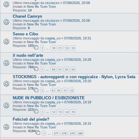
Ultimo messaggio da
cicciuzzo
«
07/08/2026, 20:08
Inviato in
New Ifix Tcen Tcen
Risposte:
14
Chanel Camryn
Ultimo messaggio da
cicciuzzo
«
07/08/2026, 20:06
Inviato in
New Ifix Tcen Tcen
Risposte:
6
Sesso e Cibo
Ultimo messaggio da
coppia_co
«
07/08/2026, 19:31
Inviato in
New Ifix Tcen Tcen
Risposte:
193
1
10
11
12
13
…
il nudo nell’arte
Ultimo messaggio da
coppia_co
«
07/08/2026, 19:28
Inviato in
New Ifix Tcen Tcen
Risposte:
784
1
50
51
52
53
…
STOCKINGS - autoreggenti o con reggicalze - Nylon, Lycra Seta
Ultimo messaggio da
coppia_co
«
07/08/2026, 19:20
Inviato in
New Ifix Tcen Tcen
Risposte:
178
1
9
10
11
12
…
NUDE IN PUBBLICO / ESIBIZIONISTE
Ultimo messaggio da
coppia_co
«
07/08/2026, 19:18
Inviato in
New Ifix Tcen Tcen
Risposte:
223
1
12
13
14
15
…
Feticisti del piede?
Ultimo messaggio da
coppia_co
«
07/08/2026, 19:16
Inviato in
New Ifix Tcen Tcen
Risposte:
4194
1
277
278
279
280
…