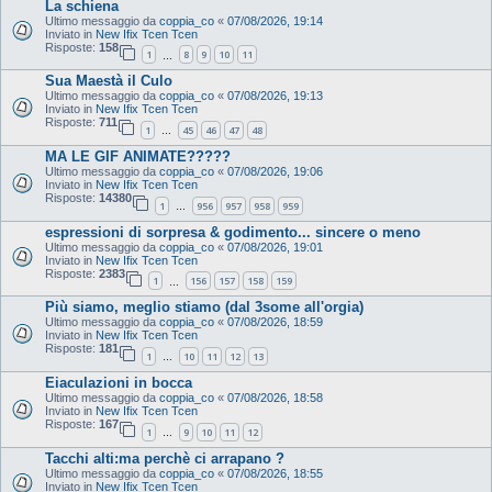
La schiena
Ultimo messaggio da
coppia_co
«
07/08/2026, 19:14
Inviato in
New Ifix Tcen Tcen
Risposte:
158
1
8
9
10
11
…
Sua Maestà il Culo
Ultimo messaggio da
coppia_co
«
07/08/2026, 19:13
Inviato in
New Ifix Tcen Tcen
Risposte:
711
1
45
46
47
48
…
MA LE GIF ANIMATE?????
Ultimo messaggio da
coppia_co
«
07/08/2026, 19:06
Inviato in
New Ifix Tcen Tcen
Risposte:
14380
1
956
957
958
959
…
espressioni di sorpresa & godimento... sincere o meno
Ultimo messaggio da
coppia_co
«
07/08/2026, 19:01
Inviato in
New Ifix Tcen Tcen
Risposte:
2383
1
156
157
158
159
…
Più siamo, meglio stiamo (dal 3some all'orgia)
Ultimo messaggio da
coppia_co
«
07/08/2026, 18:59
Inviato in
New Ifix Tcen Tcen
Risposte:
181
1
10
11
12
13
…
Eiaculazioni in bocca
Ultimo messaggio da
coppia_co
«
07/08/2026, 18:58
Inviato in
New Ifix Tcen Tcen
Risposte:
167
1
9
10
11
12
…
Tacchi alti:ma perchè ci arrapano ?
Ultimo messaggio da
coppia_co
«
07/08/2026, 18:55
Inviato in
New Ifix Tcen Tcen