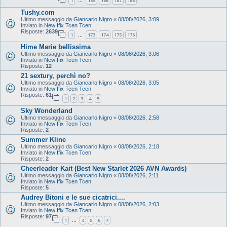
1
185
186
187
188
…
Tushy.com
Ultimo messaggio da
Giancarlo Nigro
«
08/08/2026, 3:09
Inviato in
New Ifix Tcen Tcen
Risposte:
2639
1
173
174
175
176
…
Hime Marie bellissima
Ultimo messaggio da
Giancarlo Nigro
«
08/08/2026, 3:06
Inviato in
New Ifix Tcen Tcen
Risposte:
12
21 sextury, perchì no?
Ultimo messaggio da
Giancarlo Nigro
«
08/08/2026, 3:05
Inviato in
New Ifix Tcen Tcen
Risposte:
61
1
2
3
4
5
Sky Wonderland
Ultimo messaggio da
Giancarlo Nigro
«
08/08/2026, 2:58
Inviato in
New Ifix Tcen Tcen
Risposte:
2
Summer Kline
Ultimo messaggio da
Giancarlo Nigro
«
08/08/2026, 2:18
Inviato in
New Ifix Tcen Tcen
Risposte:
2
Cheerleader Kait (Best New Starlet 2026 AVN Awards)
Ultimo messaggio da
Giancarlo Nigro
«
08/08/2026, 2:11
Inviato in
New Ifix Tcen Tcen
Risposte:
5
Audrey Bitoni e le sue cicatrici....
Ultimo messaggio da
Giancarlo Nigro
«
08/08/2026, 2:03
Inviato in
New Ifix Tcen Tcen
Risposte:
97
1
4
5
6
7
…