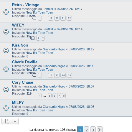
Retro - Vintage
Ultimo messaggio da
Len801
«
07/08/2026, 18:17
Inviato in
New Ifix Tcen Tcen
Risposte:
315
1
19
20
21
22
…
WIFEY
Ultimo messaggio da
Len801
«
07/08/2026, 18:14
Inviato in
New Ifix Tcen Tcen
Risposte:
15
1
2
Kira Noir
Ultimo messaggio da
Giancarlo Nigro
«
07/08/2026, 18:12
Inviato in
New Ifix Tcen Tcen
Risposte:
8
Cherie Deville
Ultimo messaggio da
Giancarlo Nigro
«
07/08/2026, 18:09
Inviato in
New Ifix Tcen Tcen
Risposte:
220
1
12
13
14
15
…
Cory Chase
Ultimo messaggio da
Giancarlo Nigro
«
07/08/2026, 18:07
Inviato in
New Ifix Tcen Tcen
Risposte:
119
1
5
6
7
8
…
MILFY
Ultimo messaggio da
Giancarlo Nigro
«
07/08/2026, 18:05
Inviato in
New Ifix Tcen Tcen
Risposte:
9
1
2
3
Prossimo
La ricerca ha trovato 106 risultati