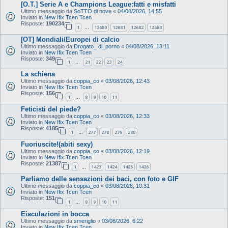
[O.T.] Serie A e Champions League:fatti e misfatti
Ultimo messaggio da
SoTTO di nove
«
04/08/2026, 14:55
Inviato in
New Ifix Tcen Tcen
Risposte:
190234
1
12680
12681
12682
12683
…
[OT] Mondiali/Europei di calcio
Ultimo messaggio da
Drogato_ di_porno
«
04/08/2026, 13:11
Inviato in
New Ifix Tcen Tcen
Risposte:
349
1
21
22
23
24
…
La schiena
Ultimo messaggio da
coppia_co
«
03/08/2026, 12:43
Inviato in
New Ifix Tcen Tcen
Risposte:
156
1
8
9
10
11
…
Feticisti del piede?
Ultimo messaggio da
coppia_co
«
03/08/2026, 12:33
Inviato in
New Ifix Tcen Tcen
Risposte:
4185
1
277
278
279
280
…
Fuoriuscite!(abiti sexy)
Ultimo messaggio da
coppia_co
«
03/08/2026, 12:19
Inviato in
New Ifix Tcen Tcen
Risposte:
21387
1
1423
1424
1425
1426
…
Parliamo delle sensazioni dei baci, con foto e GIF
Ultimo messaggio da
coppia_co
«
03/08/2026, 10:31
Inviato in
New Ifix Tcen Tcen
Risposte:
151
1
8
9
10
11
…
Eiaculazioni in bocca
Ultimo messaggio da
smeriglio
«
03/08/2026, 6:22
Inviato in
New Ifix Tcen Tcen