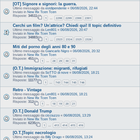
[OT] Signore e signori: la guerra.
Ultimo messaggio da
estdipendente
«
06/08/2026, 22:44
Inviato in
New Ifix Tcen Tcen
Risposte:
34511
1
2298
2299
2300
2301
…
Cerchi un film? Un'attrice? Chiedi qui! Il topic definitivo
Ultimo messaggio da
Len801
«
06/08/2026, 20:47
Inviato in
New Ifix Tcen Tcen
Risposte:
34883
1
2323
2324
2325
2326
…
Miti del porno degli anni 80 e 90
Ultimo messaggio da
Giancarlo Nigro
«
06/08/2026, 20:32
Inviato in
New Ifix Tcen Tcen
Risposte:
451
1
28
29
30
31
…
(O.T.) Immigrazione: migranti, rifugiati
Ultimo messaggio da
SoTTO di nove
«
06/08/2026, 18:21
Inviato in
New Ifix Tcen Tcen
Risposte:
11177
1
743
744
745
746
…
Retro - Vintage
Ultimo messaggio da
Len801
«
06/08/2026, 18:21
Inviato in
New Ifix Tcen Tcen
Risposte:
312
1
18
19
20
21
…
[O.T.] Donald Trump
Ultimo messaggio da
cicciuzzo
«
06/08/2026, 13:29
Inviato in
New Ifix Tcen Tcen
Risposte:
6235
1
413
414
415
416
…
[O.T.]Topic necrologio
Ultimo messaggio da
Billy Drago
«
06/08/2026, 13:24