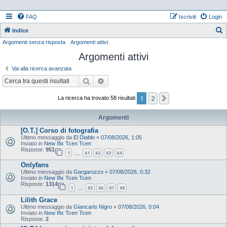
FAQ
Iscriviti
Login
Indice
Argomenti senza risposta
Argomenti attivi
e
Argomenti attivi
r
c
Vai alla ricerca avanzata
a
Cerca
Ricerca avanzata
1
2
Prossimo
La ricerca ha trovato 58 risultati
Argomenti
[O.T.] Corso di fotografia
Ultimo messaggio da
El Diablo
«
07/08/2026, 1:05
Inviato in
New Ifix Tcen Tcen
Risposte:
951
1
61
62
63
64
…
Onlyfans
Ultimo messaggio da
Gargarozzo
«
07/08/2026, 0:32
Inviato in
New Ifix Tcen Tcen
Risposte:
1314
1
85
86
87
88
…
Lilith Grace
Ultimo messaggio da
Giancarlo Nigro
«
07/08/2026, 0:04
Inviato in
New Ifix Tcen Tcen
Risposte:
2