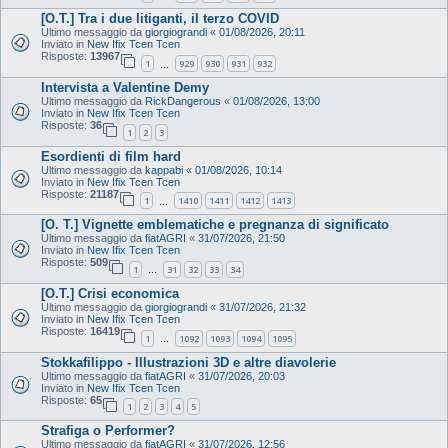
[O.T.] Tra i due litiganti, il terzo COVID
Ultimo messaggio da
giorgiograndi
«
01/08/2026, 20:11
Inviato in
New Ifix Tcen Tcen
Risposte:
13967
1
929
930
931
932
…
Intervista a Valentine Demy
Ultimo messaggio da
RickDangerous
«
01/08/2026, 13:00
Inviato in
New Ifix Tcen Tcen
Risposte:
36
1
2
3
Esordienti di film hard
Ultimo messaggio da
kappabi
«
01/08/2026, 10:14
Inviato in
New Ifix Tcen Tcen
Risposte:
21187
1
1410
1411
1412
1413
…
[O. T.] Vignette emblematiche e pregnanza di significato
Ultimo messaggio da
fiatAGRI
«
31/07/2026, 21:50
Inviato in
New Ifix Tcen Tcen
Risposte:
509
1
31
32
33
34
…
[O.T.] Crisi economica
Ultimo messaggio da
giorgiograndi
«
31/07/2026, 21:32
Inviato in
New Ifix Tcen Tcen
Risposte:
16419
1
1092
1093
1094
1095
…
Stokkafilippo - Illustrazioni 3D e altre diavolerie
Ultimo messaggio da
fiatAGRI
«
31/07/2026, 20:03
Inviato in
New Ifix Tcen Tcen
Risposte:
65
1
2
3
4
5
Strafiga o Performer?
Ultimo messaggio da
fiatAGRI
«
31/07/2026, 12:56