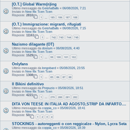
[O.T.] Global Warm(n)ing
Ultimo messaggio da
GeishaBalls
«
06/08/2026, 7:21
Inviato in
New Ifix Tcen Tcen
Risposte:
2810
1
185
186
187
188
…
(O.T.) Immigrazione: migranti, rifugiati
Ultimo messaggio da
GeishaBalls
«
06/08/2026, 7:15
Inviato in
New Ifix Tcen Tcen
Risposte:
11161
1
742
743
744
745
…
Nazismo dilagante (OT)
Ultimo messaggio da
dostum
«
06/08/2026, 4:40
Inviato in
New Ifix Tcen Tcen
Risposte:
1529
1
99
100
101
102
…
Onlyfans
Ultimo messaggio da
longobard
«
05/08/2026, 23:55
Inviato in
New Ifix Tcen Tcen
Risposte:
1308
1
85
86
87
88
…
Il Bikini definitivo
Ultimo messaggio da
Prepuzio
«
05/08/2026, 18:51
Inviato in
New Ifix Tcen Tcen
Risposte:
4221
1
279
280
281
282
…
DITA VON TEESE IN ITALIA AD AGOSTO,STRIP DA INFARTO....
Ultimo messaggio da
coppia_co
«
05/08/2026, 18:41
Inviato in
New Ifix Tcen Tcen
Risposte:
50
1
2
3
4
STOCKINGS - autoreggenti o con reggicalze - Nylon, Lycra Seta
Ultimo messaggio da
coppia_co
«
05/08/2026, 18:39