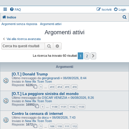
FAQ
Iscriviti
Login
Indice
Argomenti senza risposta
Argomenti attivi
e
Argomenti attivi
r
c
Vai alla ricerca avanzata
a
Cerca
Ricerca avanzata
1
2
Prossimo
La ricerca ha trovato 60 risultati
Argomenti
[O.T.] Donald Trump
Ultimo messaggio da
giorgiograndi
«
06/08/2026, 8:44
Inviato in
New Ifix Tcen Tcen
Risposte:
6226
1
413
414
415
416
…
[O.T.] La peggiore sinistra del mondo
Ultimo messaggio da
OSCAR VENEZIA
«
06/08/2026, 8:26
Inviato in
New Ifix Tcen Tcen
Risposte:
16992
1
1130
1131
1132
1133
…
Contro la censura di internet
Ultimo messaggio da
docu
«
06/08/2026, 7:43
Inviato in
New Ifix Tcen Tcen
Risposte:
1672
1
109
110
111
112
…