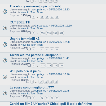
1
50
51
52
53
…
The ebony universe [topic ufficiale]
Ultimo messaggio da
coppia_co
«
05/08/2026, 12:13
Inviato in
New Ifix Tcen Tcen
Risposte:
1455
1
95
96
97
98
…
[O.T.] DELITTI
Ultimo messaggio da
Gargarozzo
«
05/08/2026, 12:10
Inviato in
New Ifix Tcen Tcen
Risposte:
8401
1
558
559
560
561
…
Unghie femminili <3
Ultimo messaggio da
coppia_co
«
05/08/2026, 12:08
Inviato in
New Ifix Tcen Tcen
Risposte:
1095
1
71
72
73
74
…
Tacchi alti:ma perchè ci arrapano ?
Ultimo messaggio da
coppia_co
«
05/08/2026, 11:48
Inviato in
New Ifix Tcen Tcen
Risposte:
2633
1
173
174
175
176
…
W il pelo o W il pelo?
Ultimo messaggio da
coppia_co
«
05/08/2026, 10:46
Inviato in
New Ifix Tcen Tcen
Risposte:
892
1
57
58
59
60
…
Le rosse sono meglio o ...???
Ultimo messaggio da
coppia_co
«
05/08/2026, 10:45
Inviato in
New Ifix Tcen Tcen
Risposte:
1232
1
80
81
82
83
…
Cerchi un film? Un'attrice? Chiedi qui! Il topic definitivo