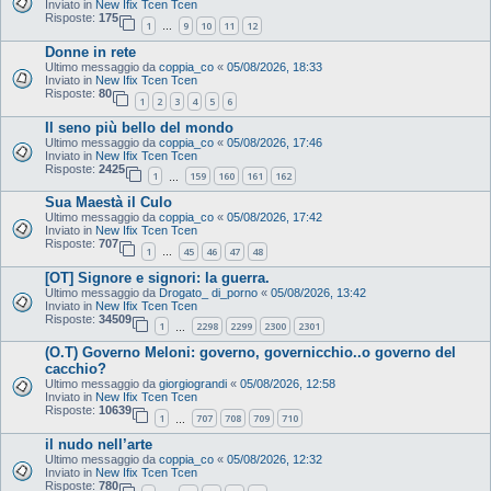
Inviato in
New Ifix Tcen Tcen
Risposte:
175
1
9
10
11
12
…
Donne in rete
Ultimo messaggio da
coppia_co
«
05/08/2026, 18:33
Inviato in
New Ifix Tcen Tcen
Risposte:
80
1
2
3
4
5
6
Il seno più bello del mondo
Ultimo messaggio da
coppia_co
«
05/08/2026, 17:46
Inviato in
New Ifix Tcen Tcen
Risposte:
2425
1
159
160
161
162
…
Sua Maestà il Culo
Ultimo messaggio da
coppia_co
«
05/08/2026, 17:42
Inviato in
New Ifix Tcen Tcen
Risposte:
707
1
45
46
47
48
…
[OT] Signore e signori: la guerra.
Ultimo messaggio da
Drogato_ di_porno
«
05/08/2026, 13:42
Inviato in
New Ifix Tcen Tcen
Risposte:
34509
1
2298
2299
2300
2301
…
(O.T) Governo Meloni: governo, governicchio..o governo del
cacchio?
Ultimo messaggio da
giorgiograndi
«
05/08/2026, 12:58
Inviato in
New Ifix Tcen Tcen
Risposte:
10639
1
707
708
709
710
…
il nudo nell’arte
Ultimo messaggio da
coppia_co
«
05/08/2026, 12:32
Inviato in
New Ifix Tcen Tcen
Risposte:
780