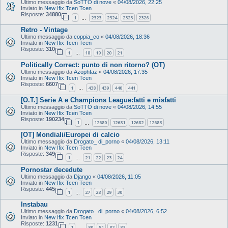
Ultimo messaggio da
SoTTO di nove
«
04/08/2026, 22:25
Inviato in
New Ifix Tcen Tcen
Risposte:
34880
1
2323
2324
2325
2326
…
Retro - Vintage
Ultimo messaggio da
coppia_co
«
04/08/2026, 18:36
Inviato in
New Ifix Tcen Tcen
Risposte:
310
1
18
19
20
21
…
Politically Correct: punto di non ritorno? (OT)
Ultimo messaggio da
Azophfaz
«
04/08/2026, 17:35
Inviato in
New Ifix Tcen Tcen
Risposte:
6607
1
438
439
440
441
…
[O.T.] Serie A e Champions League:fatti e misfatti
Ultimo messaggio da
SoTTO di nove
«
04/08/2026, 14:55
Inviato in
New Ifix Tcen Tcen
Risposte:
190234
1
12680
12681
12682
12683
…
[OT] Mondiali/Europei di calcio
Ultimo messaggio da
Drogato_ di_porno
«
04/08/2026, 13:11
Inviato in
New Ifix Tcen Tcen
Risposte:
349
1
21
22
23
24
…
Pornostar decedute
Ultimo messaggio da
Django
«
04/08/2026, 11:05
Inviato in
New Ifix Tcen Tcen
Risposte:
445
1
27
28
29
30
…
Instabau
Ultimo messaggio da
Drogato_ di_porno
«
04/08/2026, 6:52
Inviato in
New Ifix Tcen Tcen
Risposte:
1231
1
80
81
82
83
…