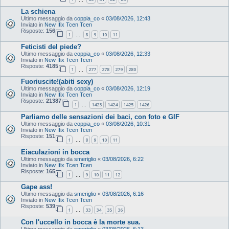
La schiena
Ultimo messaggio da
coppia_co
«
03/08/2026, 12:43
Inviato in
New Ifix Tcen Tcen
Risposte:
156
1
8
9
10
11
…
Feticisti del piede?
Ultimo messaggio da
coppia_co
«
03/08/2026, 12:33
Inviato in
New Ifix Tcen Tcen
Risposte:
4185
1
277
278
279
280
…
Fuoriuscite!(abiti sexy)
Ultimo messaggio da
coppia_co
«
03/08/2026, 12:19
Inviato in
New Ifix Tcen Tcen
Risposte:
21387
1
1423
1424
1425
1426
…
Parliamo delle sensazioni dei baci, con foto e GIF
Ultimo messaggio da
coppia_co
«
03/08/2026, 10:31
Inviato in
New Ifix Tcen Tcen
Risposte:
151
1
8
9
10
11
…
Eiaculazioni in bocca
Ultimo messaggio da
smeriglio
«
03/08/2026, 6:22
Inviato in
New Ifix Tcen Tcen
Risposte:
165
1
9
10
11
12
…
Gape ass!
Ultimo messaggio da
smeriglio
«
03/08/2026, 6:16
Inviato in
New Ifix Tcen Tcen
Risposte:
539
1
33
34
35
36
…
Con l'uccello in bocca è la morte sua.
Ultimo messaggio da
smeriglio
«
03/08/2026, 6:13