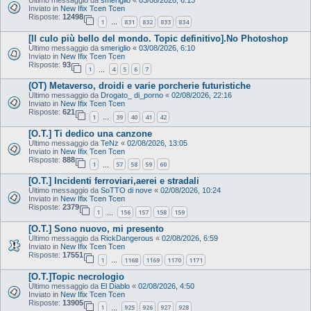
Inviato in
New Ifix Tcen Tcen
Risposte:
12498
1
831
832
833
834
…
[Il culo più bello del mondo. Topic definitivo].No Photoshop
Ultimo messaggio da
smeriglio
«
03/08/2026, 6:10
Inviato in
New Ifix Tcen Tcen
Risposte:
93
1
4
5
6
7
…
(OT) Metaverso, droidi e varie porcherie futuristiche
Ultimo messaggio da
Drogato_ di_porno
«
02/08/2026, 22:16
Inviato in
New Ifix Tcen Tcen
Risposte:
621
1
39
40
41
42
…
[O.T.] Ti dedico una canzone
Ultimo messaggio da
TeNz
«
02/08/2026, 13:05
Inviato in
New Ifix Tcen Tcen
Risposte:
888
1
57
58
59
60
…
[O.T.] Incidenti ferroviari,aerei e stradali
Ultimo messaggio da
SoTTO di nove
«
02/08/2026, 10:24
Inviato in
New Ifix Tcen Tcen
Risposte:
2379
1
156
157
158
159
…
[O.T.] Sono nuovo, mi presento
Ultimo messaggio da
RickDangerous
«
02/08/2026, 6:59
Inviato in
New Ifix Tcen Tcen
Risposte:
17551
1
1168
1169
1170
1171
…
[O.T.]Topic necrologio
Ultimo messaggio da
El Diablo
«
02/08/2026, 4:50
Inviato in
New Ifix Tcen Tcen
Risposte:
13905
1
925
926
927
928
…