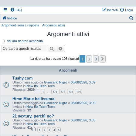
FAQ
Iscriviti
Login
Indice
Argomenti senza risposta
Argomenti attivi
e
Argomenti attivi
r
c
Vai alla ricerca avanzata
a
Cerca
Ricerca avanzata
1
2
3
Prossimo
La ricerca ha trovato 103 risultati
Argomenti
Tushy.com
Ultimo messaggio da
Giancarlo Nigro
«
08/08/2026, 3:09
Inviato in
New Ifix Tcen Tcen
Risposte:
2639
1
173
174
175
176
…
Hime Marie bellissima
Ultimo messaggio da
Giancarlo Nigro
«
08/08/2026, 3:06
Inviato in
New Ifix Tcen Tcen
Risposte:
12
21 sextury, perchì no?
Ultimo messaggio da
Giancarlo Nigro
«
08/08/2026, 3:05
Inviato in
New Ifix Tcen Tcen
Risposte:
61
1
2
3
4
5