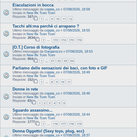
Eiaculazioni in bocca
Ultimo messaggio da
coppia_co
«
07/08/2026, 18:58
Inviato in
New Ifix Tcen Tcen
Risposte:
167
1
9
10
11
12
…
Tacchi alti:ma perchè ci arrapano ?
Ultimo messaggio da
coppia_co
«
07/08/2026, 18:55
Inviato in
New Ifix Tcen Tcen
Risposte:
2634
1
173
174
175
176
…
[O.T.] Corso di fotografia
Ultimo messaggio da
Gargarozzo
«
07/08/2026, 18:53
Inviato in
New Ifix Tcen Tcen
Risposte:
954
1
61
62
63
64
…
Parliamo delle sensazioni dei baci, con foto e GIF
Ultimo messaggio da
coppia_co
«
07/08/2026, 18:49
Inviato in
New Ifix Tcen Tcen
Risposte:
152
1
8
9
10
11
…
Donne in rete
Ultimo messaggio da
coppia_co
«
07/08/2026, 18:48
Inviato in
New Ifix Tcen Tcen
Risposte:
83
1
2
3
4
5
6
Sguardo assassino...
Ultimo messaggio da
coppia_co
«
07/08/2026, 18:44
Inviato in
New Ifix Tcen Tcen
Risposte:
1777
1
116
117
118
119
…
Donna Oggetto! (Sexy toys, plug, ecc)
Ultimo messaggio da
coppia_co
«
07/08/2026, 18:37