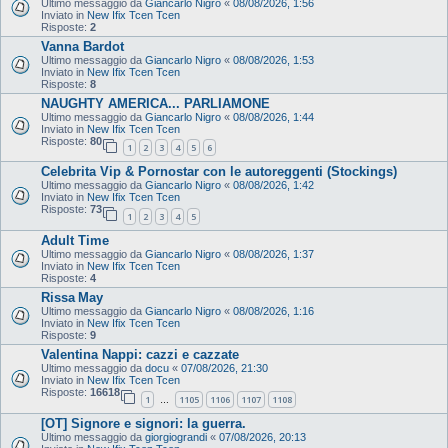
Ultimo messaggio da
Giancarlo Nigro
«
08/08/2026, 1:56
Inviato in
New Ifix Tcen Tcen
Risposte:
2
Vanna Bardot
Ultimo messaggio da
Giancarlo Nigro
«
08/08/2026, 1:53
Inviato in
New Ifix Tcen Tcen
Risposte:
8
NAUGHTY AMERICA... PARLIAMONE
Ultimo messaggio da
Giancarlo Nigro
«
08/08/2026, 1:44
Inviato in
New Ifix Tcen Tcen
Risposte:
80
1
2
3
4
5
6
Celebrita Vip & Pornostar con le autoreggenti (Stockings)
Ultimo messaggio da
Giancarlo Nigro
«
08/08/2026, 1:42
Inviato in
New Ifix Tcen Tcen
Risposte:
73
1
2
3
4
5
Adult Time
Ultimo messaggio da
Giancarlo Nigro
«
08/08/2026, 1:37
Inviato in
New Ifix Tcen Tcen
Risposte:
4
Rissa May
Ultimo messaggio da
Giancarlo Nigro
«
08/08/2026, 1:16
Inviato in
New Ifix Tcen Tcen
Risposte:
9
Valentina Nappi: cazzi e cazzate
Ultimo messaggio da
docu
«
07/08/2026, 21:30
Inviato in
New Ifix Tcen Tcen
Risposte:
16618
1
1105
1106
1107
1108
…
[OT] Signore e signori: la guerra.
Ultimo messaggio da
giorgiograndi
«
07/08/2026, 20:13