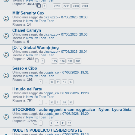
Inviato in
New Ifix Tcen Tcen
Risposte:
34512
1
2298
2299
2300
2301
…
Milf Serenity Cox
Ultimo messaggio da
cicciuzzo
«
07/08/2026, 20:08
Inviato in
New Ifix Tcen Tcen
Risposte:
14
Chanel Camryn
Ultimo messaggio da
cicciuzzo
«
07/08/2026, 20:06
Inviato in
New Ifix Tcen Tcen
Risposte:
6
[O.T.] Global Warm(n)ing
Ultimo messaggio da
cicciuzzo
«
07/08/2026, 20:04
Inviato in
New Ifix Tcen Tcen
Risposte:
2815
1
185
186
187
188
…
Sesso e Cibo
Ultimo messaggio da
coppia_co
«
07/08/2026, 19:31
Inviato in
New Ifix Tcen Tcen
Risposte:
193
1
10
11
12
13
…
il nudo nell’arte
Ultimo messaggio da
coppia_co
«
07/08/2026, 19:28
Inviato in
New Ifix Tcen Tcen
Risposte:
784
1
50
51
52
53
…
STOCKINGS - autoreggenti o con reggicalze - Nylon, Lycra Seta
Ultimo messaggio da
coppia_co
«
07/08/2026, 19:20
Inviato in
New Ifix Tcen Tcen
Risposte:
178
1
9
10
11
12
…
NUDE IN PUBBLICO / ESIBIZIONISTE
Ultimo messaggio da
coppia_co
«
07/08/2026, 19:18