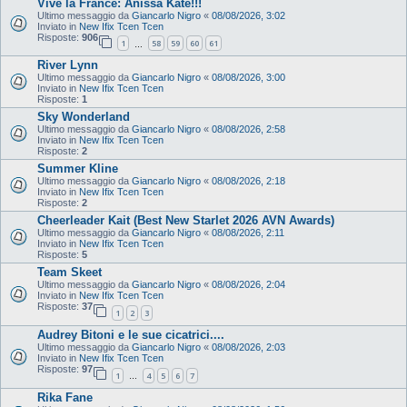
Vive la France: Anissa Kate!!!
Ultimo messaggio da
Giancarlo Nigro
«
08/08/2026, 3:02
Inviato in
New Ifix Tcen Tcen
Risposte:
906
1
58
59
60
61
…
River Lynn
Ultimo messaggio da
Giancarlo Nigro
«
08/08/2026, 3:00
Inviato in
New Ifix Tcen Tcen
Risposte:
1
Sky Wonderland
Ultimo messaggio da
Giancarlo Nigro
«
08/08/2026, 2:58
Inviato in
New Ifix Tcen Tcen
Risposte:
2
Summer Kline
Ultimo messaggio da
Giancarlo Nigro
«
08/08/2026, 2:18
Inviato in
New Ifix Tcen Tcen
Risposte:
2
Cheerleader Kait (Best New Starlet 2026 AVN Awards)
Ultimo messaggio da
Giancarlo Nigro
«
08/08/2026, 2:11
Inviato in
New Ifix Tcen Tcen
Risposte:
5
Team Skeet
Ultimo messaggio da
Giancarlo Nigro
«
08/08/2026, 2:04
Inviato in
New Ifix Tcen Tcen
Risposte:
37
1
2
3
Audrey Bitoni e le sue cicatrici....
Ultimo messaggio da
Giancarlo Nigro
«
08/08/2026, 2:03
Inviato in
New Ifix Tcen Tcen
Risposte:
97
1
4
5
6
7
…
Rika Fane