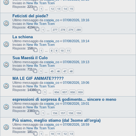
Inviato in
New Ifix Tcen Tcen
Risposte:
223
1
12
13
14
15
…
Feticisti del piede?
Ultimo messaggio da
coppia_co
«
07/08/2026, 19:16
Inviato in
New Ifix Tcen Tcen
Risposte:
4194
1
277
278
279
280
…
La schiena
Ultimo messaggio da
coppia_co
«
07/08/2026, 19:14
Inviato in
New Ifix Tcen Tcen
Risposte:
158
1
8
9
10
11
…
Sua Maestà il Culo
Ultimo messaggio da
coppia_co
«
07/08/2026, 19:13
Inviato in
New Ifix Tcen Tcen
Risposte:
711
1
45
46
47
48
…
MA LE GIF ANIMATE?????
Ultimo messaggio da
coppia_co
«
07/08/2026, 19:06
Inviato in
New Ifix Tcen Tcen
Risposte:
14380
1
956
957
958
959
…
espressioni di sorpresa & godimento... sincere o meno
Ultimo messaggio da
coppia_co
«
07/08/2026, 19:01
Inviato in
New Ifix Tcen Tcen
Risposte:
2383
1
156
157
158
159
…
Più siamo, meglio stiamo (dal 3some all'orgia)
Ultimo messaggio da
coppia_co
«
07/08/2026, 18:59
Inviato in
New Ifix Tcen Tcen
Risposte:
181
1
10
11
12
13
…