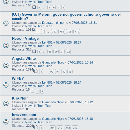
Inviato in
New Ifix Tcen Tcen
Risposte:
106
1
5
6
7
8
…
(O.T) Governo Meloni: governo, governicchio..o governo del
cacchio?
Ultimo messaggio da
Drogato_ di_porno
«
07/08/2026, 18:31
Inviato in
New Ifix Tcen Tcen
Risposte:
10642
1
707
708
709
710
…
Retro - Vintage
Ultimo messaggio da
Len801
«
07/08/2026, 18:17
Inviato in
New Ifix Tcen Tcen
Risposte:
315
1
19
20
21
22
…
Angela White
Ultimo messaggio da
Giancarlo Nigro
«
07/08/2026, 18:14
Inviato in
New Ifix Tcen Tcen
Risposte:
1394
1
90
91
92
93
…
WIFEY
Ultimo messaggio da
Len801
«
07/08/2026, 18:14
Inviato in
New Ifix Tcen Tcen
Risposte:
15
1
2
Kira Noir
Ultimo messaggio da
Giancarlo Nigro
«
07/08/2026, 18:12
Inviato in
New Ifix Tcen Tcen
Risposte:
8
brazzers.com
Ultimo messaggio da
Giancarlo Nigro
«
07/08/2026, 18:10
Inviato in
New Ifix Tcen Tcen
Risposte:
3209
1
211
212
213
214
…