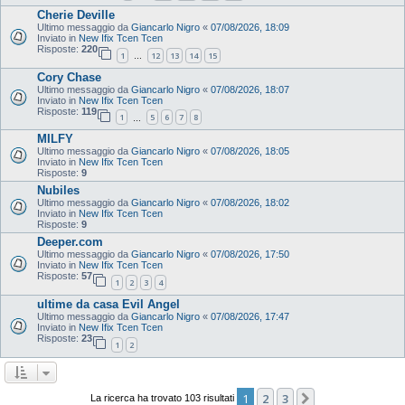
Cherie Deville
Ultimo messaggio da
Giancarlo Nigro
«
07/08/2026, 18:09
Inviato in
New Ifix Tcen Tcen
Risposte:
220
1
12
13
14
15
…
Cory Chase
Ultimo messaggio da
Giancarlo Nigro
«
07/08/2026, 18:07
Inviato in
New Ifix Tcen Tcen
Risposte:
119
1
5
6
7
8
…
MILFY
Ultimo messaggio da
Giancarlo Nigro
«
07/08/2026, 18:05
Inviato in
New Ifix Tcen Tcen
Risposte:
9
Nubiles
Ultimo messaggio da
Giancarlo Nigro
«
07/08/2026, 18:02
Inviato in
New Ifix Tcen Tcen
Risposte:
9
Deeper.com
Ultimo messaggio da
Giancarlo Nigro
«
07/08/2026, 17:50
Inviato in
New Ifix Tcen Tcen
Risposte:
57
1
2
3
4
ultime da casa Evil Angel
Ultimo messaggio da
Giancarlo Nigro
«
07/08/2026, 17:47
Inviato in
New Ifix Tcen Tcen
Risposte:
23
1
2
1
2
3
Prossimo
La ricerca ha trovato 103 risultati