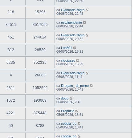
06/08/2026, 22:50
da
Giancarlo Nigro
118
15395
06/08/2026, 22:48
da
estdipendente
34511
3517056
06/08/2026, 22:44
da
Giancarlo Nigro
451
244624
06/08/2026, 20:32
da
Len801
312
28530
06/08/2026, 18:21
da
cicciuzzo
6235
752335
06/08/2026, 13:29
da
Giancarlo Nigro
4
26083
06/08/2026, 11:11
da
Drogato_ di_porno
2811
1052592
06/08/2026, 10:41
da
docu
1672
193069
06/08/2026, 7:43
da
Prepuzio
4221
875448
05/08/2026, 18:51
da
coppia_co
50
8788
05/08/2026, 18:41
da
coppia_co