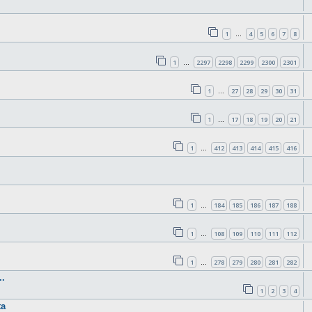
1
4
5
6
7
8
…
1
2297
2298
2299
2300
2301
…
1
27
28
29
30
31
…
1
17
18
19
20
21
…
1
412
413
414
415
416
…
1
184
185
186
187
188
…
1
108
109
110
111
112
…
1
278
279
280
281
282
…
.
1
2
3
4
ta