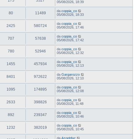
175
5527
05/08/2026, 18:39
da
coppia_co
80
11489
05/08/2026, 18:33
da
coppia_co
2425
580724
05/08/2026, 17:46
da
coppia_co
707
57638
05/08/2026, 17:42
da
coppia_co
780
52946
05/08/2026, 12:32
da
coppia_co
1455
457934
05/08/2026, 12:13
da
Gargarozzo
8401
972622
05/08/2026, 12:10
da
coppia_co
1095
174895
05/08/2026, 12:08
da
coppia_co
2633
398826
05/08/2026, 11:48
da
coppia_co
892
239347
05/08/2026, 10:46
da
coppia_co
1232
382019
05/08/2026, 10:45
da
Azophfaz