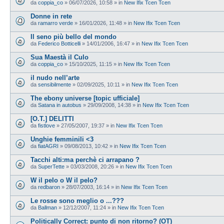
da
coppia_co
»
06/07/2026, 10:58
» in
New Ifix Tcen Tcen
Donne in rete
da
ramarro verde
»
16/01/2026, 11:48
» in
New Ifix Tcen Tcen
Il seno più bello del mondo
da
Federico Botticelli
»
14/01/2006, 16:47
» in
New Ifix Tcen Tcen
Sua Maestà il Culo
da
coppia_co
»
15/10/2025, 11:15
» in
New Ifix Tcen Tcen
il nudo nell’arte
da
sensibilmente
»
02/09/2025, 10:11
» in
New Ifix Tcen Tcen
The ebony universe [topic ufficiale]
da
Satana in autobus
»
29/09/2008, 14:38
» in
New Ifix Tcen Tcen
[O.T.] DELITTI
da
fistlove
»
27/05/2007, 19:37
» in
New Ifix Tcen Tcen
Unghie femminili <3
da
fiatAGRI
»
09/08/2013, 10:42
» in
New Ifix Tcen Tcen
Tacchi alti:ma perchè ci arrapano ?
da
SuperTette
»
03/03/2008, 20:26
» in
New Ifix Tcen Tcen
W il pelo o W il pelo?
da
redbaron
»
28/07/2003, 16:14
» in
New Ifix Tcen Tcen
Le rosse sono meglio o ...???
da
Ballman
»
12/12/2007, 11:24
» in
New Ifix Tcen Tcen
Politically Correct: punto di non ritorno? (OT)