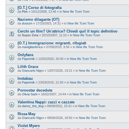
[O.T.] Corso di fotografia
da
Pim
»
10/12/2008, 13:46
» in
New Ifix Tcen Tcen
Nazismo dilagante (OT)
da
dostum
»
17/10/2003, 14:31
» in
New Ifix Tcen Tcen
Cerchi un film? Un'attrice? Chiedi qui! Il topic definitivo
da
Super Zeta
»
20/10/2007, 11:10
» in
New Ifix Tcen Tcen
(O.T.) Immigrazione: migranti, rifugiati
da
manigliasferica
»
07/09/2015, 9:56
» in
New Ifix Tcen Tcen
Onlyfans
da
Paperinik
»
12/02/2020, 20:40
» in
New Ifix Tcen Tcen
Lilith Grace
da
Giancarlo Nigro
»
13/07/2026, 19:21
» in
New Ifix Tcen Tcen
Instabau
da
Paperinik
»
23/03/2016, 21:50
» in
New Ifix Tcen Tcen
Pornostar decedute
da
Olivia Saint
»
16/02/2007, 14:44
» in
New Ifix Tcen Tcen
Valentina Nappi: cazzi e cazzate
da
danny_the_dog
»
09/09/2011, 15:41
» in
New Ifix Tcen Tcen
Rissa May
da
Giancarlo Nigro
»
08/06/2026, 18:50
» in
New Ifix Tcen Tcen
Violet Myers