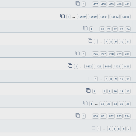
1
437
438
439
440
441
…
1
12679
12680
12681
12682
12683
…
1
20
21
22
23
24
…
1
7
8
9
10
11
…
1
276
277
278
279
280
…
1
1422
1423
1424
1425
1426
…
1
7
8
9
10
11
…
1
8
9
10
11
12
…
1
32
33
34
35
36
…
1
830
831
832
833
834
…
1
3
4
5
6
7
…