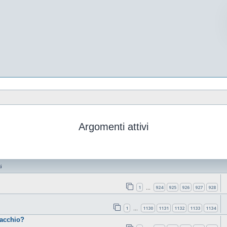
Argomenti attivi
i
1
924
925
926
927
928
…
1
1130
1131
1132
1133
1134
…
cacchio?