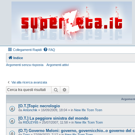
Collegamenti Rapidi
FAQ
Indice
Argomenti senza risposta
Argomenti attivi
Vai alla ricerca avanzata
Cerca
Ricerca avanzata
Argoment
[O.T.]Topic necrologio
da
Antonchik
»
16/09/2009, 18:04
» in
New Ifix Tcen Tcen
[O.T.] La peggiore sinistra del mondo
da
RIDLEY65
»
25/07/2007, 11:58
» in
New Ifix Tcen Tcen
(O.T) Governo Meloni: governo, governicchio..o governo del 
da
Trez
»
27/09/2022, 7:17
» in
New Ifix Tcen Tcen