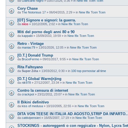
da
Giancarlo Nigro
»
03/07/2026, 0:36
» in
New Ifix Tcen Tcen
Cory Chase
da
The Notorious 17
»
06/04/2015, 2:29
» in
New Ifix Tcen Tcen
[OT] Signore e signori: la guerra.
da
nico
»
10/12/2005, 2:02
» in
New Ifix Tcen Tcen
Miti del porno degli anni 80 e 90
da
kappabi
»
15/09/2010, 19:59
» in
New Ifix Tcen Tcen
Retro - Vintage
da
maniac79
»
13/01/2026, 12:05
» in
New Ifix Tcen Tcen
[O.T.] Donald Trump
da
BruceFermo
»
09/01/2017, 9:55
» in
New Ifix Tcen Tcen
Rita Faltoyano
da
Super Zeta
»
13/03/2012, 0:30
» in
100 top pornostar all time
[O.T.] Global Warm(n)ing
da
nik978
»
27/12/2007, 23:34
» in
New Ifix Tcen Tcen
Contro la censura di internet
da
crackpot
»
23/11/2011, 23:07
» in
New Ifix Tcen Tcen
Il Bikini definitivo
da
kiss of medusa
»
10/10/2005, 22:55
» in
New Ifix Tcen Tcen
DITA VON TEESE IN ITALIA AD AGOSTO,STRIP DA INFARTO...
da
cattivipensieri
»
16/05/2007, 17:19
» in
New Ifix Tcen Tcen
STOCKINGS - autoreggenti o con reggicalze - Nylon, Lycra Se