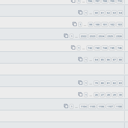
1
706
707
708
709
710
…
1
60
61
62
63
64
…
1
99
100
101
102
103
…
1
2322
2323
2324
2325
2326
…
1
742
743
744
745
746
…
1
84
85
86
87
88
…
1
79
80
81
82
83
…
1
26
27
28
29
30
…
1
1104
1105
1106
1107
1108
…