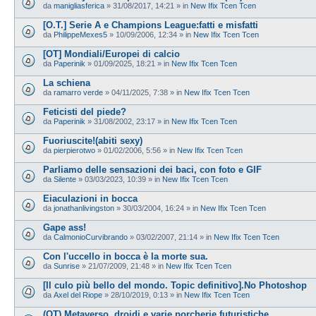
da
manigliasferica
»
31/08/2017, 14:21
» in
New Ifix Tcen Tcen
[O.T.] Serie A e Champions League:fatti e misfatti
da
PhilippeMexes5
»
10/09/2006, 12:34
» in
New Ifix Tcen Tcen
[OT] Mondiali/Europei di calcio
da
Paperinik
»
01/09/2025, 18:21
» in
New Ifix Tcen Tcen
La schiena
da
ramarro verde
»
04/11/2025, 7:38
» in
New Ifix Tcen Tcen
Feticisti del piede?
da
Paperinik
»
31/08/2002, 23:17
» in
New Ifix Tcen Tcen
Fuoriuscite!(abiti sexy)
da
pierpierotwo
»
01/02/2006, 5:56
» in
New Ifix Tcen Tcen
Parliamo delle sensazioni dei baci, con foto e GIF
da
Silente
»
03/03/2023, 10:39
» in
New Ifix Tcen Tcen
Eiaculazioni in bocca
da
jonathanlivingston
»
30/03/2004, 16:24
» in
New Ifix Tcen Tcen
Gape ass!
da
CalmonioCurvibrando
»
03/02/2007, 21:14
» in
New Ifix Tcen Tcen
Con l'uccello in bocca è la morte sua.
da
Sunrise
»
21/07/2009, 21:48
» in
New Ifix Tcen Tcen
[Il culo più bello del mondo. Topic definitivo].No Photoshop
da
Axel del Riope
»
28/10/2019, 0:13
» in
New Ifix Tcen Tcen
(OT) Metaverso, droidi e varie porcherie futuristiche