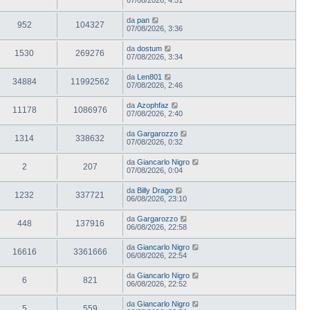
da
pan
952
104327
07/08/2026, 3:36
da
dostum
1530
269276
07/08/2026, 3:34
da
Len801
34884
11992562
07/08/2026, 2:46
da
Azophfaz
11178
1086976
07/08/2026, 2:40
da
Gargarozzo
1314
338632
07/08/2026, 0:32
da
Giancarlo Nigro
2
207
07/08/2026, 0:04
da
Billy Drago
1232
337721
06/08/2026, 23:10
da
Gargarozzo
448
137916
06/08/2026, 22:58
da
Giancarlo Nigro
16616
3361666
06/08/2026, 22:54
da
Giancarlo Nigro
6
821
06/08/2026, 22:52
da
Giancarlo Nigro
5
559