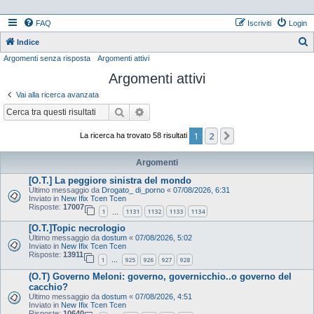
FAQ
Iscriviti
Login
Indice
Argomenti senza risposta
Argomenti attivi
e
Argomenti attivi
r
c
Vai alla ricerca avanzata
a
Cerca
Ricerca avanzata
1
2
Prossimo
La ricerca ha trovato 58 risultati
Argomenti
[O.T.] La peggiore sinistra del mondo
Ultimo messaggio da
Drogato_ di_porno
«
07/08/2026, 6:31
Inviato in
New Ifix Tcen Tcen
Risposte:
17007
1
1131
1132
1133
1134
…
[O.T.]Topic necrologio
Ultimo messaggio da
dostum
«
07/08/2026, 5:02
Inviato in
New Ifix Tcen Tcen
Risposte:
13911
1
925
926
927
928
…
(O.T) Governo Meloni: governo, governicchio..o governo del
cacchio?
Ultimo messaggio da
dostum
«
07/08/2026, 4:51
Inviato in
New Ifix Tcen Tcen
Risposte:
10640