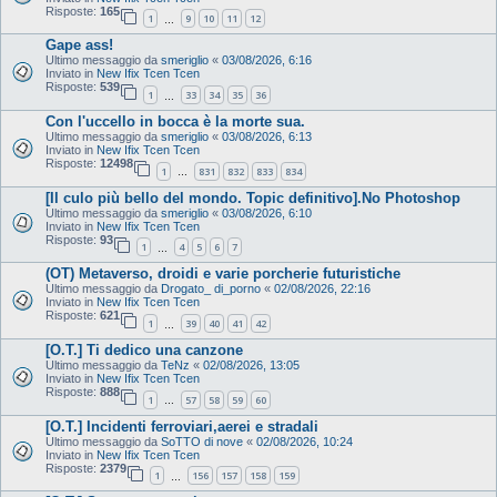
Risposte:
165
1
9
10
11
12
…
Gape ass!
Ultimo messaggio da
smeriglio
«
03/08/2026, 6:16
Inviato in
New Ifix Tcen Tcen
Risposte:
539
1
33
34
35
36
…
Con l'uccello in bocca è la morte sua.
Ultimo messaggio da
smeriglio
«
03/08/2026, 6:13
Inviato in
New Ifix Tcen Tcen
Risposte:
12498
1
831
832
833
834
…
[Il culo più bello del mondo. Topic definitivo].No Photoshop
Ultimo messaggio da
smeriglio
«
03/08/2026, 6:10
Inviato in
New Ifix Tcen Tcen
Risposte:
93
1
4
5
6
7
…
(OT) Metaverso, droidi e varie porcherie futuristiche
Ultimo messaggio da
Drogato_ di_porno
«
02/08/2026, 22:16
Inviato in
New Ifix Tcen Tcen
Risposte:
621
1
39
40
41
42
…
[O.T.] Ti dedico una canzone
Ultimo messaggio da
TeNz
«
02/08/2026, 13:05
Inviato in
New Ifix Tcen Tcen
Risposte:
888
1
57
58
59
60
…
[O.T.] Incidenti ferroviari,aerei e stradali
Ultimo messaggio da
SoTTO di nove
«
02/08/2026, 10:24
Inviato in
New Ifix Tcen Tcen
Risposte:
2379
1
156
157
158
159
…