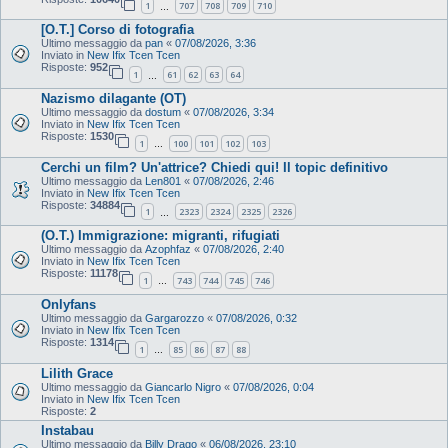
1
707
708
709
710
…
[O.T.] Corso di fotografia
Ultimo messaggio da
pan
«
07/08/2026, 3:36
Inviato in
New Ifix Tcen Tcen
Risposte:
952
1
61
62
63
64
…
Nazismo dilagante (OT)
Ultimo messaggio da
dostum
«
07/08/2026, 3:34
Inviato in
New Ifix Tcen Tcen
Risposte:
1530
1
100
101
102
103
…
Cerchi un film? Un'attrice? Chiedi qui! Il topic definitivo
Ultimo messaggio da
Len801
«
07/08/2026, 2:46
Inviato in
New Ifix Tcen Tcen
Risposte:
34884
1
2323
2324
2325
2326
…
(O.T.) Immigrazione: migranti, rifugiati
Ultimo messaggio da
Azophfaz
«
07/08/2026, 2:40
Inviato in
New Ifix Tcen Tcen
Risposte:
11178
1
743
744
745
746
…
Onlyfans
Ultimo messaggio da
Gargarozzo
«
07/08/2026, 0:32
Inviato in
New Ifix Tcen Tcen
Risposte:
1314
1
85
86
87
88
…
Lilith Grace
Ultimo messaggio da
Giancarlo Nigro
«
07/08/2026, 0:04
Inviato in
New Ifix Tcen Tcen
Risposte:
2
Instabau
Ultimo messaggio da
Billy Drago
«
06/08/2026, 23:10