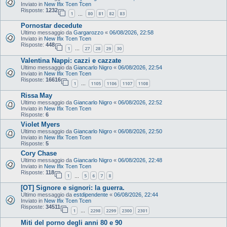
Inviato in
New Ifix Tcen Tcen
Risposte:
1232
1
80
81
82
83
…
Pornostar decedute
Ultimo messaggio da
Gargarozzo
«
06/08/2026, 22:58
Inviato in
New Ifix Tcen Tcen
Risposte:
448
1
27
28
29
30
…
Valentina Nappi: cazzi e cazzate
Ultimo messaggio da
Giancarlo Nigro
«
06/08/2026, 22:54
Inviato in
New Ifix Tcen Tcen
Risposte:
16616
1
1105
1106
1107
1108
…
Rissa May
Ultimo messaggio da
Giancarlo Nigro
«
06/08/2026, 22:52
Inviato in
New Ifix Tcen Tcen
Risposte:
6
Violet Myers
Ultimo messaggio da
Giancarlo Nigro
«
06/08/2026, 22:50
Inviato in
New Ifix Tcen Tcen
Risposte:
5
Cory Chase
Ultimo messaggio da
Giancarlo Nigro
«
06/08/2026, 22:48
Inviato in
New Ifix Tcen Tcen
Risposte:
118
1
5
6
7
8
…
[OT] Signore e signori: la guerra.
Ultimo messaggio da
estdipendente
«
06/08/2026, 22:44
Inviato in
New Ifix Tcen Tcen
Risposte:
34511
1
2298
2299
2300
2301
…
Miti del porno degli anni 80 e 90