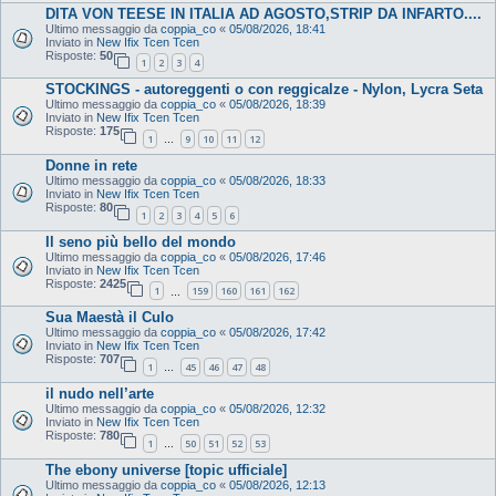
DITA VON TEESE IN ITALIA AD AGOSTO,STRIP DA INFARTO....
Ultimo messaggio da
coppia_co
«
05/08/2026, 18:41
Inviato in
New Ifix Tcen Tcen
Risposte:
50
1
2
3
4
STOCKINGS - autoreggenti o con reggicalze - Nylon, Lycra Seta
Ultimo messaggio da
coppia_co
«
05/08/2026, 18:39
Inviato in
New Ifix Tcen Tcen
Risposte:
175
1
9
10
11
12
…
Donne in rete
Ultimo messaggio da
coppia_co
«
05/08/2026, 18:33
Inviato in
New Ifix Tcen Tcen
Risposte:
80
1
2
3
4
5
6
Il seno più bello del mondo
Ultimo messaggio da
coppia_co
«
05/08/2026, 17:46
Inviato in
New Ifix Tcen Tcen
Risposte:
2425
1
159
160
161
162
…
Sua Maestà il Culo
Ultimo messaggio da
coppia_co
«
05/08/2026, 17:42
Inviato in
New Ifix Tcen Tcen
Risposte:
707
1
45
46
47
48
…
il nudo nell’arte
Ultimo messaggio da
coppia_co
«
05/08/2026, 12:32
Inviato in
New Ifix Tcen Tcen
Risposte:
780
1
50
51
52
53
…
The ebony universe [topic ufficiale]
Ultimo messaggio da
coppia_co
«
05/08/2026, 12:13