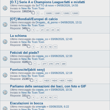
[O.T.] Serie A e Champions League:fatti e misfatti
Ultimo messaggio da
SoTTO di nove
«
04/08/2026, 14:55
Inviato in
New Ifix Tcen Tcen
Risposte:
190234
1
12680
12681
12682
12683
…
[OT] Mondiali/Europei di calcio
Ultimo messaggio da
Drogato_ di_porno
«
04/08/2026, 13:11
Inviato in
New Ifix Tcen Tcen
Risposte:
349
1
21
22
23
24
…
La schiena
Ultimo messaggio da
coppia_co
«
03/08/2026, 12:43
Inviato in
New Ifix Tcen Tcen
Risposte:
156
1
8
9
10
11
…
Feticisti del piede?
Ultimo messaggio da
coppia_co
«
03/08/2026, 12:33
Inviato in
New Ifix Tcen Tcen
Risposte:
4185
1
277
278
279
280
…
Fuoriuscite!(abiti sexy)
Ultimo messaggio da
coppia_co
«
03/08/2026, 12:19
Inviato in
New Ifix Tcen Tcen
Risposte:
21387
1
1423
1424
1425
1426
…
Parliamo delle sensazioni dei baci, con foto e GIF
Ultimo messaggio da
coppia_co
«
03/08/2026, 10:31
Inviato in
New Ifix Tcen Tcen
Risposte:
151
1
8
9
10
11
…
Eiaculazioni in bocca
Ultimo messaggio da
smeriglio
«
03/08/2026, 6:22
Inviato in
New Ifix Tcen Tcen