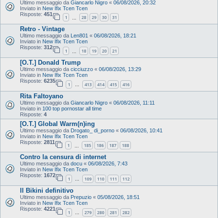
Ultimo messaggio da
Giancarlo Nigro
«
06/08/2026, 20:32
Inviato in
New Ifix Tcen Tcen
Risposte:
451
1
28
29
30
31
…
Retro - Vintage
Ultimo messaggio da
Len801
«
06/08/2026, 18:21
Inviato in
New Ifix Tcen Tcen
Risposte:
312
1
18
19
20
21
…
[O.T.] Donald Trump
Ultimo messaggio da
cicciuzzo
«
06/08/2026, 13:29
Inviato in
New Ifix Tcen Tcen
Risposte:
6235
1
413
414
415
416
…
Rita Faltoyano
Ultimo messaggio da
Giancarlo Nigro
«
06/08/2026, 11:11
Inviato in
100 top pornostar all time
Risposte:
4
[O.T.] Global Warm(n)ing
Ultimo messaggio da
Drogato_ di_porno
«
06/08/2026, 10:41
Inviato in
New Ifix Tcen Tcen
Risposte:
2811
1
185
186
187
188
…
Contro la censura di internet
Ultimo messaggio da
docu
«
06/08/2026, 7:43
Inviato in
New Ifix Tcen Tcen
Risposte:
1672
1
109
110
111
112
…
Il Bikini definitivo
Ultimo messaggio da
Prepuzio
«
05/08/2026, 18:51
Inviato in
New Ifix Tcen Tcen
Risposte:
4221
1
279
280
281
282
…