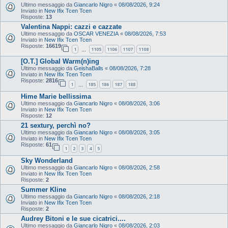
Ultimo messaggio da
Giancarlo Nigro
«
08/08/2026, 9:24
Inviato in
New Ifix Tcen Tcen
Risposte:
13
Valentina Nappi: cazzi e cazzate
Ultimo messaggio da
OSCAR VENEZIA
«
08/08/2026, 7:53
Inviato in
New Ifix Tcen Tcen
Risposte:
16619
1
1105
1106
1107
1108
…
[O.T.] Global Warm(n)ing
Ultimo messaggio da
GeishaBalls
«
08/08/2026, 7:28
Inviato in
New Ifix Tcen Tcen
Risposte:
2816
1
185
186
187
188
…
Hime Marie bellissima
Ultimo messaggio da
Giancarlo Nigro
«
08/08/2026, 3:06
Inviato in
New Ifix Tcen Tcen
Risposte:
12
21 sextury, perchì no?
Ultimo messaggio da
Giancarlo Nigro
«
08/08/2026, 3:05
Inviato in
New Ifix Tcen Tcen
Risposte:
61
1
2
3
4
5
Sky Wonderland
Ultimo messaggio da
Giancarlo Nigro
«
08/08/2026, 2:58
Inviato in
New Ifix Tcen Tcen
Risposte:
2
Summer Kline
Ultimo messaggio da
Giancarlo Nigro
«
08/08/2026, 2:18
Inviato in
New Ifix Tcen Tcen
Risposte:
2
Audrey Bitoni e le sue cicatrici....
Ultimo messaggio da
Giancarlo Nigro
«
08/08/2026, 2:03