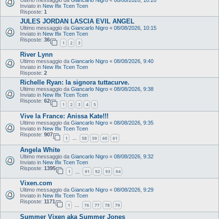
Inviato in
New Ifix Tcen Tcen
Risposte:
1
JULES JORDAN LASCIA EVIL ANGEL
Ultimo messaggio da
Giancarlo Nigro
«
08/08/2026, 10:15
Inviato in
New Ifix Tcen Tcen
Risposte:
36
1
2
3
River Lynn
Ultimo messaggio da
Giancarlo Nigro
«
08/08/2026, 9:40
Inviato in
New Ifix Tcen Tcen
Risposte:
2
Richelle Ryan: la signora tuttacurve.
Ultimo messaggio da
Giancarlo Nigro
«
08/08/2026, 9:38
Inviato in
New Ifix Tcen Tcen
Risposte:
62
1
2
3
4
5
Vive la France: Anissa Kate!!!
Ultimo messaggio da
Giancarlo Nigro
«
08/08/2026, 9:35
Inviato in
New Ifix Tcen Tcen
Risposte:
907
1
58
59
60
61
…
Angela White
Ultimo messaggio da
Giancarlo Nigro
«
08/08/2026, 9:32
Inviato in
New Ifix Tcen Tcen
Risposte:
1395
1
91
92
93
94
…
Vixen.com
Ultimo messaggio da
Giancarlo Nigro
«
08/08/2026, 9:29
Inviato in
New Ifix Tcen Tcen
Risposte:
1171
1
76
77
78
79
…
Summer Vixen aka Summer Jones