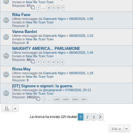
Inviato in
New Ifix Tcen Tcen
Risposte:
97
1
4
5
6
7
…
Rika Fane
Ultimo messaggio da
Giancarlo Nigro
«
08/08/2026, 1:56
Inviato in
New Ifix Tcen Tcen
Risposte:
2
Vanna Bardot
Ultimo messaggio da
Giancarlo Nigro
«
08/08/2026, 1:53
Inviato in
New Ifix Tcen Tcen
Risposte:
8
NAUGHTY AMERICA... PARLIAMONE
Ultimo messaggio da
Giancarlo Nigro
«
08/08/2026, 1:44
Inviato in
New Ifix Tcen Tcen
Risposte:
80
1
2
3
4
5
6
Rissa May
Ultimo messaggio da
Giancarlo Nigro
«
08/08/2026, 1:16
Inviato in
New Ifix Tcen Tcen
Risposte:
9
[OT] Signore e signori: la guerra.
Ultimo messaggio da
giorgiograndi
«
07/08/2026, 20:13
Inviato in
New Ifix Tcen Tcen
Risposte:
34512
1
2298
2299
2300
2301
…
1
2
3
Prossimo
La ricerca ha trovato 115 risultati
Vai a