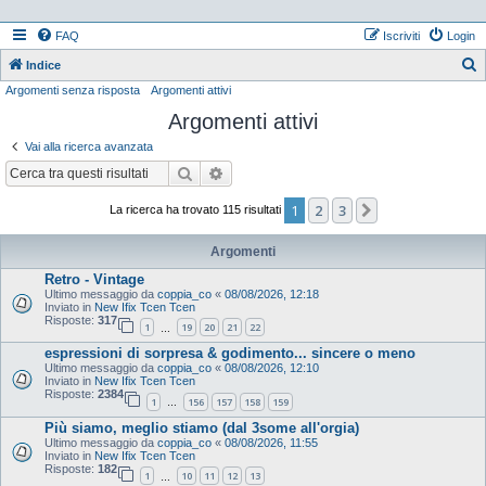
FAQ
Iscriviti
Login
Indice
Argomenti senza risposta
Argomenti attivi
e
Argomenti attivi
r
c
Vai alla ricerca avanzata
a
Cerca
Ricerca avanzata
1
2
3
Prossimo
La ricerca ha trovato 115 risultati
Argomenti
Retro - Vintage
Ultimo messaggio da
coppia_co
«
08/08/2026, 12:18
Inviato in
New Ifix Tcen Tcen
Risposte:
317
1
19
20
21
22
…
espressioni di sorpresa & godimento... sincere o meno
Ultimo messaggio da
coppia_co
«
08/08/2026, 12:10
Inviato in
New Ifix Tcen Tcen
Risposte:
2384
1
156
157
158
159
…
Più siamo, meglio stiamo (dal 3some all'orgia)
Ultimo messaggio da
coppia_co
«
08/08/2026, 11:55
Inviato in
New Ifix Tcen Tcen
Risposte:
182
1
10
11
12
13
…