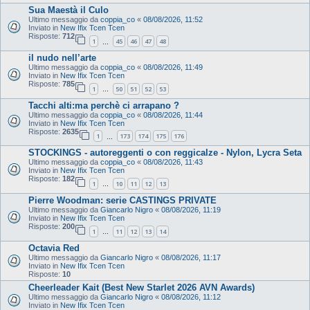
Sua Maestà il Culo
Ultimo messaggio da
coppia_co
«
08/08/2026, 11:52
Inviato in
New Ifix Tcen Tcen
Risposte:
712
1
45
46
47
48
…
il nudo nell’arte
Ultimo messaggio da
coppia_co
«
08/08/2026, 11:49
Inviato in
New Ifix Tcen Tcen
Risposte:
785
1
50
51
52
53
…
Tacchi alti:ma perchè ci arrapano ?
Ultimo messaggio da
coppia_co
«
08/08/2026, 11:44
Inviato in
New Ifix Tcen Tcen
Risposte:
2635
1
173
174
175
176
…
STOCKINGS - autoreggenti o con reggicalze - Nylon, Lycra Seta
Ultimo messaggio da
coppia_co
«
08/08/2026, 11:43
Inviato in
New Ifix Tcen Tcen
Risposte:
182
1
10
11
12
13
…
Pierre Woodman: serie CASTINGS PRIVATE
Ultimo messaggio da
Giancarlo Nigro
«
08/08/2026, 11:19
Inviato in
New Ifix Tcen Tcen
Risposte:
200
1
11
12
13
14
…
Octavia Red
Ultimo messaggio da
Giancarlo Nigro
«
08/08/2026, 11:17
Inviato in
New Ifix Tcen Tcen
Risposte:
10
Cheerleader Kait (Best New Starlet 2026 AVN Awards)
Ultimo messaggio da
Giancarlo Nigro
«
08/08/2026, 11:12
Inviato in
New Ifix Tcen Tcen