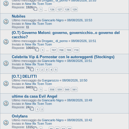
Ultimo messaggio da
Drogato_ di_porno
«
08/08/2026, 10:53
Inviato in
New Ifix Tcen Tcen
Risposte:
1926
1
126
127
128
129
…
Nubiles
Ultimo messaggio da
Giancarlo Nigro
«
08/08/2026, 10:53
Inviato in
New Ifix Tcen Tcen
Risposte:
11
(O.T) Governo Meloni: governo, governicchio..o governo del
cacchio?
Ultimo messaggio da
Drogato_ di_porno
«
08/08/2026, 10:51
Inviato in
New Ifix Tcen Tcen
Risposte:
10643
1
707
708
709
710
…
Celebrita Vip & Pornostar con le autoreggenti (Stockings)
Ultimo messaggio da
Giancarlo Nigro
«
08/08/2026, 10:51
Inviato in
New Ifix Tcen Tcen
Risposte:
74
1
2
3
4
5
[O.T.] DELITTI
Ultimo messaggio da
Gargarozzo
«
08/08/2026, 10:50
Inviato in
New Ifix Tcen Tcen
Risposte:
8403
1
558
559
560
561
…
ultime da casa Evil Angel
Ultimo messaggio da
Giancarlo Nigro
«
08/08/2026, 10:49
Inviato in
New Ifix Tcen Tcen
Risposte:
24
1
2
Onlyfans
Ultimo messaggio da
Giancarlo Nigro
«
08/08/2026, 10:42
Inviato in
New Ifix Tcen Tcen
Risposte:
1315
1
85
86
87
88