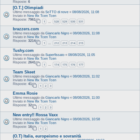
Risposte:
6
[O.T.] Olimpiadi
Ultimo messaggio da
SoTTO di nove
«
08/08/2026, 11:08
Inviato in
New Ifix Tcen Tcen
Risposte:
7961
1
528
529
530
531
…
brazzers.com
Ultimo messaggio da
Giancarlo Nigro
«
08/08/2026, 11:08
Inviato in
New Ifix Tcen Tcen
Risposte:
3214
1
212
213
214
215
…
Tushy.com
Ultimo messaggio da
Superfissato
«
08/08/2026, 11:05
Inviato in
New Ifix Tcen Tcen
Risposte:
2641
1
174
175
176
177
…
Team Skeet
Ultimo messaggio da
Giancarlo Nigro
«
08/08/2026, 11:02
Inviato in
New Ifix Tcen Tcen
Risposte:
41
1
2
3
Emma Rosie
Ultimo messaggio da
Giancarlo Nigro
«
08/08/2026, 11:00
Inviato in
New Ifix Tcen Tcen
Risposte:
32
1
2
3
New entry!! Rossa Vaxx
Ultimo messaggio da
Giancarlo Nigro
«
08/08/2026, 10:58
Inviato in
New Ifix Tcen Tcen
Risposte:
16
1
2
(O.T) Italia, europeismo e sovranità