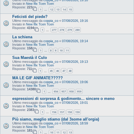
Inviato in
New Ifix Tcen Tcen
Risposte:
223
1
12
13
14
15
…
Feticisti del piede?
Ultimo messaggio da
coppia_co
«
07/08/2026, 19:16
Inviato in
New Ifix Tcen Tcen
Risposte:
4194
1
277
278
279
280
…
La schiena
Ultimo messaggio da
coppia_co
«
07/08/2026, 19:14
Inviato in
New Ifix Tcen Tcen
Risposte:
158
1
8
9
10
11
…
Sua Maestà il Culo
Ultimo messaggio da
coppia_co
«
07/08/2026, 19:13
Inviato in
New Ifix Tcen Tcen
Risposte:
711
1
45
46
47
48
…
MA LE GIF ANIMATE?????
Ultimo messaggio da
coppia_co
«
07/08/2026, 19:06
Inviato in
New Ifix Tcen Tcen
Risposte:
14380
1
956
957
958
959
…
espressioni di sorpresa & godimento... sincere o meno
Ultimo messaggio da
coppia_co
«
07/08/2026, 19:01
Inviato in
New Ifix Tcen Tcen
Risposte:
2383
1
156
157
158
159
…
Più siamo, meglio stiamo (dal 3some all'orgia)
Ultimo messaggio da
coppia_co
«
07/08/2026, 18:59
Inviato in
New Ifix Tcen Tcen
Risposte:
181
1
10
11
12
13
…