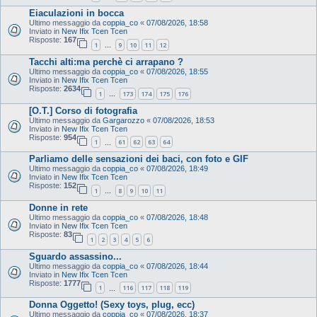
Eiaculazioni in bocca
Ultimo messaggio da
coppia_co
«
07/08/2026, 18:58
Inviato in
New Ifix Tcen Tcen
Risposte:
167
1
9
10
11
12
…
Tacchi alti:ma perchè ci arrapano ?
Ultimo messaggio da
coppia_co
«
07/08/2026, 18:55
Inviato in
New Ifix Tcen Tcen
Risposte:
2634
1
173
174
175
176
…
[O.T.] Corso di fotografia
Ultimo messaggio da
Gargarozzo
«
07/08/2026, 18:53
Inviato in
New Ifix Tcen Tcen
Risposte:
954
1
61
62
63
64
…
Parliamo delle sensazioni dei baci, con foto e GIF
Ultimo messaggio da
coppia_co
«
07/08/2026, 18:49
Inviato in
New Ifix Tcen Tcen
Risposte:
152
1
8
9
10
11
…
Donne in rete
Ultimo messaggio da
coppia_co
«
07/08/2026, 18:48
Inviato in
New Ifix Tcen Tcen
Risposte:
83
1
2
3
4
5
6
Sguardo assassino...
Ultimo messaggio da
coppia_co
«
07/08/2026, 18:44
Inviato in
New Ifix Tcen Tcen
Risposte:
1777
1
116
117
118
119
…
Donna Oggetto! (Sexy toys, plug, ecc)
Ultimo messaggio da
coppia_co
«
07/08/2026, 18:37