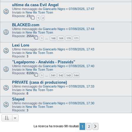
ultime da casa Evil Angel
Ultimo messaggio da
Giancarlo Nigro
«
07/08/2026, 17:47
Inviato in
New Ifix Tcen Tcen
Risposte:
23
1
2
BLACKED.com
Ultimo messaggio da
Giancarlo Nigro
«
07/08/2026, 17:44
Inviato in
New Ifix Tcen Tcen
Risposte:
2554
1
168
169
170
171
…
Lexi Lore
Ultimo messaggio da
Giancarlo Nigro
«
07/08/2026, 17:43
Inviato in
New Ifix Tcen Tcen
Risposte:
3
"Legalporno - Analvids - Pissvids"
Ultimo messaggio da
Giancarlo Nigro
«
07/08/2026, 17:40
Inviato in
New Ifix Tcen Tcen
Risposte:
8159
1
541
542
543
544
…
PRIVATE (casa di produzione)
Ultimo messaggio da
Giancarlo Nigro
«
07/08/2026, 17:33
Inviato in
New Ifix Tcen Tcen
Risposte:
8
Slayed
Ultimo messaggio da
Giancarlo Nigro
«
07/08/2026, 17:30
Inviato in
New Ifix Tcen Tcen
Risposte:
3
1
2
Prossimo
La ricerca ha trovato 98 risultati