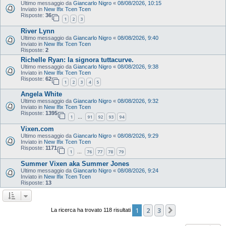
Ultimo messaggio da
Giancarlo Nigro
«
08/08/2026, 10:15
Inviato in
New Ifix Tcen Tcen
Risposte:
36
1
2
3
River Lynn
Ultimo messaggio da
Giancarlo Nigro
«
08/08/2026, 9:40
Inviato in
New Ifix Tcen Tcen
Risposte:
2
Richelle Ryan: la signora tuttacurve.
Ultimo messaggio da
Giancarlo Nigro
«
08/08/2026, 9:38
Inviato in
New Ifix Tcen Tcen
Risposte:
62
1
2
3
4
5
Angela White
Ultimo messaggio da
Giancarlo Nigro
«
08/08/2026, 9:32
Inviato in
New Ifix Tcen Tcen
Risposte:
1395
1
91
92
93
94
…
Vixen.com
Ultimo messaggio da
Giancarlo Nigro
«
08/08/2026, 9:29
Inviato in
New Ifix Tcen Tcen
Risposte:
1171
1
76
77
78
79
…
Summer Vixen aka Summer Jones
Ultimo messaggio da
Giancarlo Nigro
«
08/08/2026, 9:24
Inviato in
New Ifix Tcen Tcen
Risposte:
13
1
2
3
Prossimo
La ricerca ha trovato 118 risultati