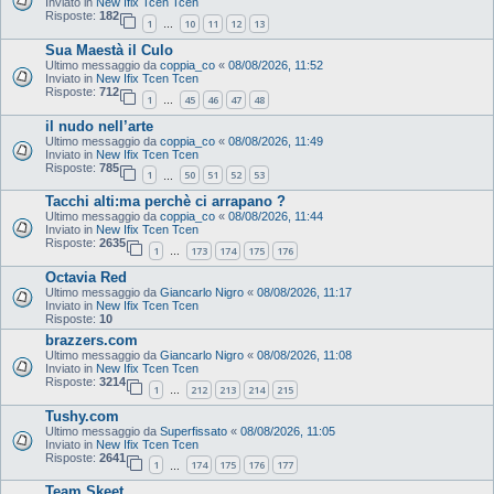
Inviato in
New Ifix Tcen Tcen
Risposte:
182
1
10
11
12
13
…
Sua Maestà il Culo
Ultimo messaggio da
coppia_co
«
08/08/2026, 11:52
Inviato in
New Ifix Tcen Tcen
Risposte:
712
1
45
46
47
48
…
il nudo nell’arte
Ultimo messaggio da
coppia_co
«
08/08/2026, 11:49
Inviato in
New Ifix Tcen Tcen
Risposte:
785
1
50
51
52
53
…
Tacchi alti:ma perchè ci arrapano ?
Ultimo messaggio da
coppia_co
«
08/08/2026, 11:44
Inviato in
New Ifix Tcen Tcen
Risposte:
2635
1
173
174
175
176
…
Octavia Red
Ultimo messaggio da
Giancarlo Nigro
«
08/08/2026, 11:17
Inviato in
New Ifix Tcen Tcen
Risposte:
10
brazzers.com
Ultimo messaggio da
Giancarlo Nigro
«
08/08/2026, 11:08
Inviato in
New Ifix Tcen Tcen
Risposte:
3214
1
212
213
214
215
…
Tushy.com
Ultimo messaggio da
Superfissato
«
08/08/2026, 11:05
Inviato in
New Ifix Tcen Tcen
Risposte:
2641
1
174
175
176
177
…
Team Skeet