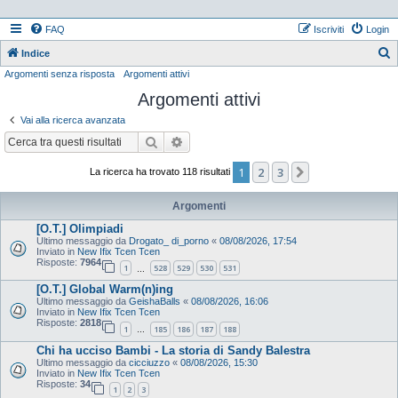
FAQ
Iscriviti
Login
Indice
Argomenti senza risposta
Argomenti attivi
e
Argomenti attivi
r
c
Vai alla ricerca avanzata
a
Cerca
Ricerca avanzata
1
2
3
Prossimo
La ricerca ha trovato 118 risultati
Argomenti
[O.T.] Olimpiadi
Ultimo messaggio da
Drogato_ di_porno
«
08/08/2026, 17:54
Inviato in
New Ifix Tcen Tcen
Risposte:
7964
1
528
529
530
531
…
[O.T.] Global Warm(n)ing
Ultimo messaggio da
GeishaBalls
«
08/08/2026, 16:06
Inviato in
New Ifix Tcen Tcen
Risposte:
2818
1
185
186
187
188
…
Chi ha ucciso Bambi - La storia di Sandy Balestra
Ultimo messaggio da
cicciuzzo
«
08/08/2026, 15:30
Inviato in
New Ifix Tcen Tcen
Risposte:
34
1
2
3