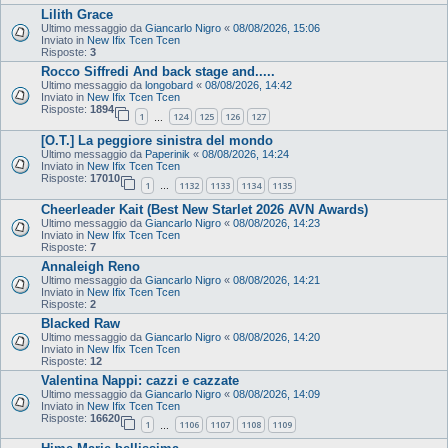
Lilith Grace
Ultimo messaggio da
Giancarlo Nigro
«
08/08/2026, 15:06
Inviato in
New Ifix Tcen Tcen
Risposte:
3
Rocco Siffredi And back stage and.....
Ultimo messaggio da
longobard
«
08/08/2026, 14:42
Inviato in
New Ifix Tcen Tcen
Risposte:
1894
1
124
125
126
127
…
[O.T.] La peggiore sinistra del mondo
Ultimo messaggio da
Paperinik
«
08/08/2026, 14:24
Inviato in
New Ifix Tcen Tcen
Risposte:
17010
1
1132
1133
1134
1135
…
Cheerleader Kait (Best New Starlet 2026 AVN Awards)
Ultimo messaggio da
Giancarlo Nigro
«
08/08/2026, 14:23
Inviato in
New Ifix Tcen Tcen
Risposte:
7
Annaleigh Reno
Ultimo messaggio da
Giancarlo Nigro
«
08/08/2026, 14:21
Inviato in
New Ifix Tcen Tcen
Risposte:
2
Blacked Raw
Ultimo messaggio da
Giancarlo Nigro
«
08/08/2026, 14:20
Inviato in
New Ifix Tcen Tcen
Risposte:
12
Valentina Nappi: cazzi e cazzate
Ultimo messaggio da
Giancarlo Nigro
«
08/08/2026, 14:09
Inviato in
New Ifix Tcen Tcen
Risposte:
16620
1
1106
1107
1108
1109
…