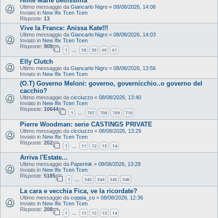
Hime Marie bellissima
Ultimo messaggio da
Giancarlo Nigro
«
08/08/2026, 14:06
Inviato in
New Ifix Tcen Tcen
Risposte:
13
Vive la France: Anissa Kate!!!
Ultimo messaggio da
Giancarlo Nigro
«
08/08/2026, 14:03
Inviato in
New Ifix Tcen Tcen
Risposte:
909
1
58
59
60
61
…
Elly Clutch
Ultimo messaggio da
Giancarlo Nigro
«
08/08/2026, 13:56
Inviato in
New Ifix Tcen Tcen
(O.T) Governo Meloni: governo, governicchio..o governo del
cacchio?
Ultimo messaggio da
cicciuzzo
«
08/08/2026, 13:40
Inviato in
New Ifix Tcen Tcen
Risposte:
10644
1
707
708
709
710
…
Pierre Woodman: serie CASTINGS PRIVATE
Ultimo messaggio da
cicciuzzo
«
08/08/2026, 13:29
Inviato in
New Ifix Tcen Tcen
Risposte:
202
1
11
12
13
14
…
Arriva l'Estate...
Ultimo messaggio da
Paperinik
«
08/08/2026, 13:28
Inviato in
New Ifix Tcen Tcen
Risposte:
5185
1
343
344
345
346
…
La cara e vecchia Fica, ve la ricordate?
Ultimo messaggio da
coppia_co
«
08/08/2026, 12:36
Inviato in
New Ifix Tcen Tcen
Risposte:
208
1
11
12
13
14
…