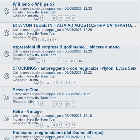
W il pelo o W il pelo?
Ultimo messaggio da
coppia_co
«
08/08/2026, 12:33
Inviato in
New Ifix Tcen Tcen
Risposte:
893
1
57
58
59
60
…
DITA VON TEESE IN ITALIA AD AGOSTO,STRIP DA INFARTO....
Ultimo messaggio da
coppia_co
«
08/08/2026, 12:29
Inviato in
New Ifix Tcen Tcen
Risposte:
51
1
2
3
4
espressioni di sorpresa & godimento... sincere o meno
Ultimo messaggio da
coppia_co
«
08/08/2026, 12:23
Inviato in
New Ifix Tcen Tcen
Risposte:
2385
1
157
158
159
160
…
STOCKINGS - autoreggenti o con reggicalze - Nylon, Lycra Seta
Ultimo messaggio da
coppia_co
«
08/08/2026, 12:22
Inviato in
New Ifix Tcen Tcen
Risposte:
183
1
10
11
12
13
…
Sesso e Cibo
Ultimo messaggio da
coppia_co
«
08/08/2026, 12:21
Inviato in
New Ifix Tcen Tcen
Risposte:
194
1
10
11
12
13
…
Retro - Vintage
Ultimo messaggio da
coppia_co
«
08/08/2026, 12:18
Inviato in
New Ifix Tcen Tcen
Risposte:
317
1
19
20
21
22
…
Più siamo, meglio stiamo (dal 3some all'orgia)
Ultimo messaggio da
coppia_co
«
08/08/2026, 11:55