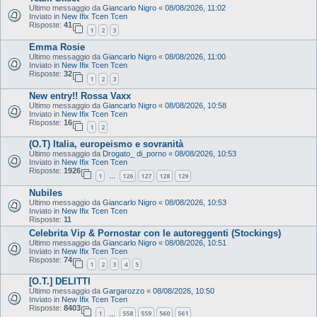
Ultimo messaggio da
Giancarlo Nigro
«
08/08/2026, 11:02
Inviato in
New Ifix Tcen Tcen
Risposte:
41
1
2
3
Emma Rosie
Ultimo messaggio da
Giancarlo Nigro
«
08/08/2026, 11:00
Inviato in
New Ifix Tcen Tcen
Risposte:
32
1
2
3
New entry!! Rossa Vaxx
Ultimo messaggio da
Giancarlo Nigro
«
08/08/2026, 10:58
Inviato in
New Ifix Tcen Tcen
Risposte:
16
1
2
(O.T) Italia, europeismo e sovranità
Ultimo messaggio da
Drogato_ di_porno
«
08/08/2026, 10:53
Inviato in
New Ifix Tcen Tcen
Risposte:
1926
1
126
127
128
129
…
Nubiles
Ultimo messaggio da
Giancarlo Nigro
«
08/08/2026, 10:53
Inviato in
New Ifix Tcen Tcen
Risposte:
11
Celebrita Vip & Pornostar con le autoreggenti (Stockings)
Ultimo messaggio da
Giancarlo Nigro
«
08/08/2026, 10:51
Inviato in
New Ifix Tcen Tcen
Risposte:
74
1
2
3
4
5
[O.T.] DELITTI
Ultimo messaggio da
Gargarozzo
«
08/08/2026, 10:50
Inviato in
New Ifix Tcen Tcen
Risposte:
8403
1
558
559
560
561
…