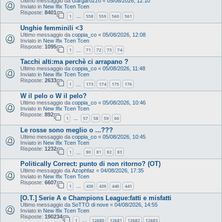
Ultimo messaggio da
Gargarozzo
«
05/08/2026, 12:10
Inviato in
New Ifix Tcen Tcen
Risposte:
8401
1
558
559
560
561
…
Unghie femminili <3
Ultimo messaggio da
coppia_co
«
05/08/2026, 12:08
Inviato in
New Ifix Tcen Tcen
Risposte:
1095
1
71
72
73
74
…
Tacchi alti:ma perchè ci arrapano ?
Ultimo messaggio da
coppia_co
«
05/08/2026, 11:48
Inviato in
New Ifix Tcen Tcen
Risposte:
2633
1
173
174
175
176
…
W il pelo o W il pelo?
Ultimo messaggio da
coppia_co
«
05/08/2026, 10:46
Inviato in
New Ifix Tcen Tcen
Risposte:
892
1
57
58
59
60
…
Le rosse sono meglio o ...???
Ultimo messaggio da
coppia_co
«
05/08/2026, 10:45
Inviato in
New Ifix Tcen Tcen
Risposte:
1232
1
80
81
82
83
…
Politically Correct: punto di non ritorno? (OT)
Ultimo messaggio da
Azophfaz
«
04/08/2026, 17:35
Inviato in
New Ifix Tcen Tcen
Risposte:
6607
1
438
439
440
441
…
[O.T.] Serie A e Champions League:fatti e misfatti
Ultimo messaggio da
SoTTO di nove
«
04/08/2026, 14:55
Inviato in
New Ifix Tcen Tcen
Risposte:
190234
1
12680
12681
12682
12683
…