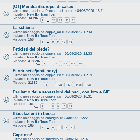
[OT] Mondiali/Europei di calcio
Ultimo messaggio da
Drogato_ di_porno
«
04/08/2026, 13:11
Inviato in
New Ifix Tcen Tcen
Risposte:
349
1
21
22
23
24
…
La schiena
Ultimo messaggio da
coppia_co
«
03/08/2026, 12:43
Inviato in
New Ifix Tcen Tcen
Risposte:
156
1
8
9
10
11
…
Feticisti del piede?
Ultimo messaggio da
coppia_co
«
03/08/2026, 12:33
Inviato in
New Ifix Tcen Tcen
Risposte:
4185
1
277
278
279
280
…
Fuoriuscite!(abiti sexy)
Ultimo messaggio da
coppia_co
«
03/08/2026, 12:19
Inviato in
New Ifix Tcen Tcen
Risposte:
21387
1
1423
1424
1425
1426
…
Parliamo delle sensazioni dei baci, con foto e GIF
Ultimo messaggio da
coppia_co
«
03/08/2026, 10:31
Inviato in
New Ifix Tcen Tcen
Risposte:
151
1
8
9
10
11
…
Eiaculazioni in bocca
Ultimo messaggio da
smeriglio
«
03/08/2026, 6:22
Inviato in
New Ifix Tcen Tcen
Risposte:
165
1
9
10
11
12
…
Gape ass!
Ultimo messaggio da
smeriglio
«
03/08/2026, 6:16