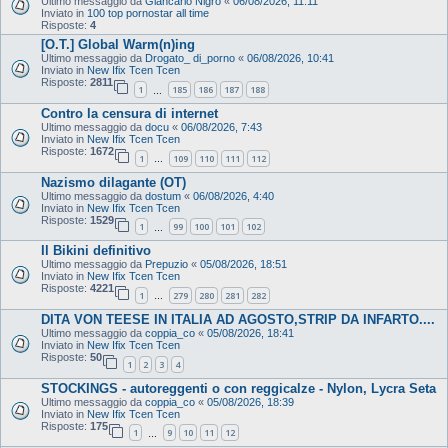
Ultimo messaggio da
Giancarlo Nigro
«
06/08/2026, 11:11
Inviato in
100 top pornostar all time
Risposte:
4
[O.T.] Global Warm(n)ing
Ultimo messaggio da
Drogato_ di_porno
«
06/08/2026, 10:41
Inviato in
New Ifix Tcen Tcen
Risposte:
2811
1
185
186
187
188
…
Contro la censura di internet
Ultimo messaggio da
docu
«
06/08/2026, 7:43
Inviato in
New Ifix Tcen Tcen
Risposte:
1672
1
109
110
111
112
…
Nazismo dilagante (OT)
Ultimo messaggio da
dostum
«
06/08/2026, 4:40
Inviato in
New Ifix Tcen Tcen
Risposte:
1529
1
99
100
101
102
…
Il Bikini definitivo
Ultimo messaggio da
Prepuzio
«
05/08/2026, 18:51
Inviato in
New Ifix Tcen Tcen
Risposte:
4221
1
279
280
281
282
…
DITA VON TEESE IN ITALIA AD AGOSTO,STRIP DA INFARTO....
Ultimo messaggio da
coppia_co
«
05/08/2026, 18:41
Inviato in
New Ifix Tcen Tcen
Risposte:
50
1
2
3
4
STOCKINGS - autoreggenti o con reggicalze - Nylon, Lycra Seta
Ultimo messaggio da
coppia_co
«
05/08/2026, 18:39
Inviato in
New Ifix Tcen Tcen
Risposte:
175
1
9
10
11
12
…