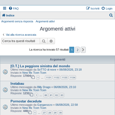
FAQ
Iscriviti
Login
Indice
Argomenti senza risposta
Argomenti attivi
e
Argomenti attivi
r
c
Vai alla ricerca avanzata
a
Cerca
Ricerca avanzata
1
2
Prossimo
La ricerca ha trovato 57 risultati
Argomenti
[O.T.] La peggiore sinistra del mondo
Ultimo messaggio da
SoTTO di nove
«
06/08/2026, 23:18
Inviato in
New Ifix Tcen Tcen
Risposte:
17004
1
1131
1132
1133
1134
…
Instabau
Ultimo messaggio da
Billy Drago
«
06/08/2026, 23:10
Inviato in
New Ifix Tcen Tcen
Risposte:
1232
1
80
81
82
83
…
Pornostar decedute
Ultimo messaggio da
Gargarozzo
«
06/08/2026, 22:58
Inviato in
New Ifix Tcen Tcen
Risposte:
448
1
27
28
29
30
…