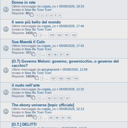
Donne in rete
Ultimo messaggio da
coppia_co
«
05/08/2026, 18:33
Inviato in
New Ifix Tcen Tcen
Risposte:
80
1
2
3
4
5
6
Il seno più bello del mondo
Ultimo messaggio da
coppia_co
«
05/08/2026, 17:46
Inviato in
New Ifix Tcen Tcen
Risposte:
2425
1
159
160
161
162
…
Sua Maestà il Culo
Ultimo messaggio da
coppia_co
«
05/08/2026, 17:42
Inviato in
New Ifix Tcen Tcen
Risposte:
707
1
45
46
47
48
…
(O.T) Governo Meloni: governo, governicchio..o governo del
cacchio?
Ultimo messaggio da
giorgiograndi
«
05/08/2026, 12:58
Inviato in
New Ifix Tcen Tcen
Risposte:
10639
1
707
708
709
710
…
il nudo nell’arte
Ultimo messaggio da
coppia_co
«
05/08/2026, 12:32
Inviato in
New Ifix Tcen Tcen
Risposte:
780
1
50
51
52
53
…
The ebony universe [topic ufficiale]
Ultimo messaggio da
coppia_co
«
05/08/2026, 12:13
Inviato in
New Ifix Tcen Tcen
Risposte:
1455
1
95
96
97
98
…
[O.T.] DELITTI