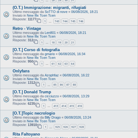
1
28
29
30
31
…
(O.T.) Immigrazione: migranti, rifugiati
Ultimo messaggio da
SoTTO di nove
«
06/08/2026, 18:21
Inviato in
New Ifix Tcen Tcen
Risposte:
11177
1
743
744
745
746
…
Retro - Vintage
Ultimo messaggio da
Len801
«
06/08/2026, 18:21
Inviato in
New Ifix Tcen Tcen
Risposte:
312
1
18
19
20
21
…
[O.T.] Corso di fotografia
Ultimo messaggio da
gmario
«
06/08/2026, 16:34
Inviato in
New Ifix Tcen Tcen
Risposte:
950
1
61
62
63
64
…
Onlyfans
Ultimo messaggio da
Azophfaz
«
06/08/2026, 16:22
Inviato in
New Ifix Tcen Tcen
Risposte:
1312
1
85
86
87
88
…
[O.T.] Donald Trump
Ultimo messaggio da
cicciuzzo
«
06/08/2026, 13:29
Inviato in
New Ifix Tcen Tcen
Risposte:
6235
1
413
414
415
416
…
[O.T.]Topic necrologio
Ultimo messaggio da
Billy Drago
«
06/08/2026, 13:24
Inviato in
New Ifix Tcen Tcen
Risposte:
13910
1
925
926
927
928
…
Rita Faltoyano