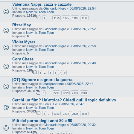
Valentina Nappi: cazzi e cazzate
Ultimo messaggio da
Giancarlo Nigro
«
06/08/2026, 22:54
Inviato in
New Ifix Tcen Tcen
Risposte:
16616
1
1105
1106
1107
1108
…
Rissa May
Ultimo messaggio da
Giancarlo Nigro
«
06/08/2026, 22:52
Inviato in
New Ifix Tcen Tcen
Risposte:
6
Violet Myers
Ultimo messaggio da
Giancarlo Nigro
«
06/08/2026, 22:50
Inviato in
New Ifix Tcen Tcen
Risposte:
5
Cory Chase
Ultimo messaggio da
Giancarlo Nigro
«
06/08/2026, 22:48
Inviato in
New Ifix Tcen Tcen
Risposte:
118
1
5
6
7
8
…
[OT] Signore e signori: la guerra.
Ultimo messaggio da
estdipendente
«
06/08/2026, 22:44
Inviato in
New Ifix Tcen Tcen
Risposte:
34511
1
2298
2299
2300
2301
…
Cerchi un film? Un'attrice? Chiedi qui! Il topic definitivo
Ultimo messaggio da
Len801
«
06/08/2026, 20:47
Inviato in
New Ifix Tcen Tcen
Risposte:
34883
1
2323
2324
2325
2326
…
Miti del porno degli anni 80 e 90
Ultimo messaggio da
Giancarlo Nigro
«
06/08/2026, 20:32
Inviato in
New Ifix Tcen Tcen
Risposte:
451