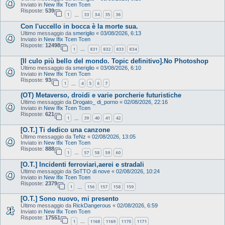
Inviato in
New Ifix Tcen Tcen
Risposte:
539
1
33
34
35
36
…
Con l'uccello in bocca è la morte sua.
Ultimo messaggio da
smeriglio
«
03/08/2026, 6:13
Inviato in
New Ifix Tcen Tcen
Risposte:
12498
1
831
832
833
834
…
[Il culo più bello del mondo. Topic definitivo].No Photoshop
Ultimo messaggio da
smeriglio
«
03/08/2026, 6:10
Inviato in
New Ifix Tcen Tcen
Risposte:
93
1
4
5
6
7
…
(OT) Metaverso, droidi e varie porcherie futuristiche
Ultimo messaggio da
Drogato_ di_porno
«
02/08/2026, 22:16
Inviato in
New Ifix Tcen Tcen
Risposte:
621
1
39
40
41
42
…
[O.T.] Ti dedico una canzone
Ultimo messaggio da
TeNz
«
02/08/2026, 13:05
Inviato in
New Ifix Tcen Tcen
Risposte:
888
1
57
58
59
60
…
[O.T.] Incidenti ferroviari,aerei e stradali
Ultimo messaggio da
SoTTO di nove
«
02/08/2026, 10:24
Inviato in
New Ifix Tcen Tcen
Risposte:
2379
1
156
157
158
159
…
[O.T.] Sono nuovo, mi presento
Ultimo messaggio da
RickDangerous
«
02/08/2026, 6:59
Inviato in
New Ifix Tcen Tcen
Risposte:
17551
1
1168
1169
1170
1171
…