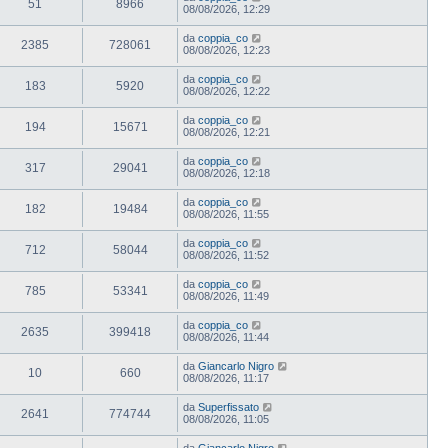
51
8966
08/08/2026, 12:29
da
coppia_co
2385
728061
08/08/2026, 12:23
da
coppia_co
183
5920
08/08/2026, 12:22
da
coppia_co
194
15671
08/08/2026, 12:21
da
coppia_co
317
29041
08/08/2026, 12:18
da
coppia_co
182
19484
08/08/2026, 11:55
da
coppia_co
712
58044
08/08/2026, 11:52
da
coppia_co
785
53341
08/08/2026, 11:49
da
coppia_co
2635
399418
08/08/2026, 11:44
da
Giancarlo Nigro
10
660
08/08/2026, 11:17
da
Superfissato
2641
774744
08/08/2026, 11:05