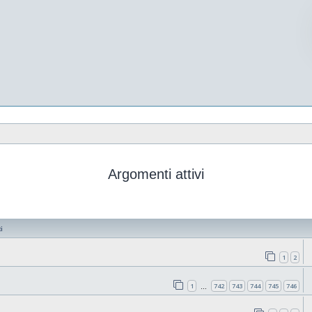
Argomenti attivi
i
1
2
1
742
743
744
745
746
…