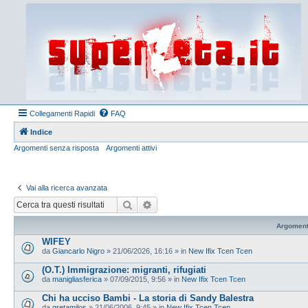
Collegamenti Rapidi
FAQ
Indice
Argomenti senza risposta
Argomenti attivi
Vai alla ricerca avanzata
Cerca
Ricerca avanzata
Argoment
WIFEY
da
Giancarlo Nigro
»
21/06/2026, 16:16
» in
New Ifix Tcen Tcen
(O.T.) Immigrazione: migranti, rifugiati
da
manigliasferica
»
07/09/2015, 9:56
» in
New Ifix Tcen Tcen
Chi ha ucciso Bambi - La storia di Sandy Balestra
da
gretamilos
»
21/06/2006, 9:45
» in
New Ifix Tcen Tcen