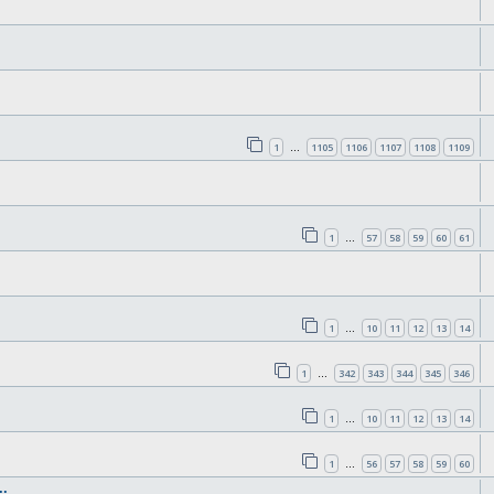
1
1105
1106
1107
1108
1109
…
1
57
58
59
60
61
…
1
10
11
12
13
14
…
1
342
343
344
345
346
…
1
10
11
12
13
14
…
1
56
57
58
59
60
…
.