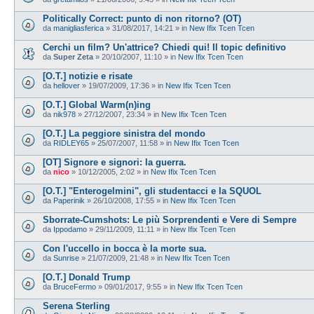
Politically Correct: punto di non ritorno? (OT)
da
manigliasferica
»
31/08/2017, 14:21
» in
New Ifix Tcen Tcen
Cerchi un film? Un'attrice? Chiedi qui! Il topic definitivo
da
Super Zeta
»
20/10/2007, 11:10
» in
New Ifix Tcen Tcen
[O.T.] notizie e risate
da
hellover
»
19/07/2009, 17:36
» in
New Ifix Tcen Tcen
[O.T.] Global Warm(n)ing
da
nik978
»
27/12/2007, 23:34
» in
New Ifix Tcen Tcen
[O.T.] La peggiore sinistra del mondo
da
RIDLEY65
»
25/07/2007, 11:58
» in
New Ifix Tcen Tcen
[OT] Signore e signori: la guerra.
da
nico
»
10/12/2005, 2:02
» in
New Ifix Tcen Tcen
[O.T.] "Enterogelmini", gli studentacci e la SQUOL
da
Paperinik
»
26/10/2008, 17:55
» in
New Ifix Tcen Tcen
Sborrate-Cumshots: Le più Sorprendenti e Vere di Sempre
da
Ippodamo
»
29/11/2009, 11:11
» in
New Ifix Tcen Tcen
Con l'uccello in bocca è la morte sua.
da
Sunrise
»
21/07/2009, 21:48
» in
New Ifix Tcen Tcen
[O.T.] Donald Trump
da
BruceFermo
»
09/01/2017, 9:55
» in
New Ifix Tcen Tcen
Serena Sterling