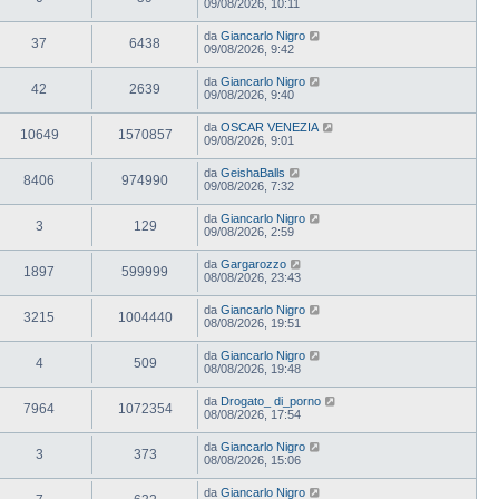
09/08/2026, 10:11
da
Giancarlo Nigro
37
6438
09/08/2026, 9:42
da
Giancarlo Nigro
42
2639
09/08/2026, 9:40
da
OSCAR VENEZIA
10649
1570857
09/08/2026, 9:01
da
GeishaBalls
8406
974990
09/08/2026, 7:32
da
Giancarlo Nigro
3
129
09/08/2026, 2:59
da
Gargarozzo
1897
599999
08/08/2026, 23:43
da
Giancarlo Nigro
3215
1004440
08/08/2026, 19:51
da
Giancarlo Nigro
4
509
08/08/2026, 19:48
da
Drogato_ di_porno
7964
1072354
08/08/2026, 17:54
da
Giancarlo Nigro
3
373
08/08/2026, 15:06
da
Giancarlo Nigro