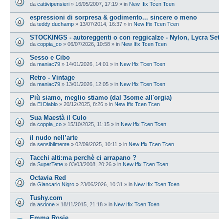
da
cattivipensieri
»
16/05/2007, 17:19
» in
New Ifix Tcen Tcen
espressioni di sorpresa & godimento... sincere o meno
da
teddy duchamp
»
13/07/2014, 16:37
» in
New Ifix Tcen Tcen
STOCKINGS - autoreggenti o con reggicalze - Nylon, Lycra Se
da
coppia_co
»
06/07/2026, 10:58
» in
New Ifix Tcen Tcen
Sesso e Cibo
da
maniac79
»
14/01/2026, 14:01
» in
New Ifix Tcen Tcen
Retro - Vintage
da
maniac79
»
13/01/2026, 12:05
» in
New Ifix Tcen Tcen
Più siamo, meglio stiamo (dal 3some all'orgia)
da
El Diablo
»
20/12/2025, 8:26
» in
New Ifix Tcen Tcen
Sua Maestà il Culo
da
coppia_co
»
15/10/2025, 11:15
» in
New Ifix Tcen Tcen
il nudo nell’arte
da
sensibilmente
»
02/09/2025, 10:11
» in
New Ifix Tcen Tcen
Tacchi alti:ma perchè ci arrapano ?
da
SuperTette
»
03/03/2008, 20:26
» in
New Ifix Tcen Tcen
Octavia Red
da
Giancarlo Nigro
»
23/06/2026, 10:31
» in
New Ifix Tcen Tcen
Tushy.com
da
asdone
»
18/11/2015, 21:18
» in
New Ifix Tcen Tcen
Emma Rosie