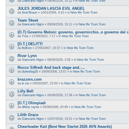
da
Giancarlo Nigro
»
09/08/2026, 10:11
» in
New Ifix Tcen Tcen
JULES JORDAN LASCIA EVIL ANGEL
da
Axel Braun
»
14/01/2006, 4:10
» in
New Ifix Tcen Tcen
Team Skeet
da
Giancarlo Nigro
»
09/06/2026, 10:11
» in
New Ifix Tcen Tcen
(O.T) Governo Meloni: governo, governicchio..o governo del 
da
Trez
»
27/09/2022, 7:17
» in
New Ifix Tcen Tcen
[O.T.] DELITTI
da
fistlove
»
27/05/2007, 19:37
» in
New Ifix Tcen Tcen
River Lynn
da
Giancarlo Nigro
»
08/08/2026, 2:55
» in
New Ifix Tcen Tcen
Rocco Siffredi And back stage and.....
da
dylandog25
»
19/09/2006, 13:57
» in
New Ifix Tcen Tcen
brazzers.com
da
lo zio
»
03/03/2007, 23:50
» in
New Ifix Tcen Tcen
Lilly Bell
da
Giancarlo Nigro
»
26/06/2026, 17:36
» in
New Ifix Tcen Tcen
[O.T.] Olimpiadi
da
tiffany rayne
»
04/08/2008, 20:48
» in
New Ifix Tcen Tcen
Lilith Grace
da
Giancarlo Nigro
»
13/07/2026, 19:21
» in
New Ifix Tcen Tcen
Cheerleader Kait (Best New Starlet 2026 AVN Awards)