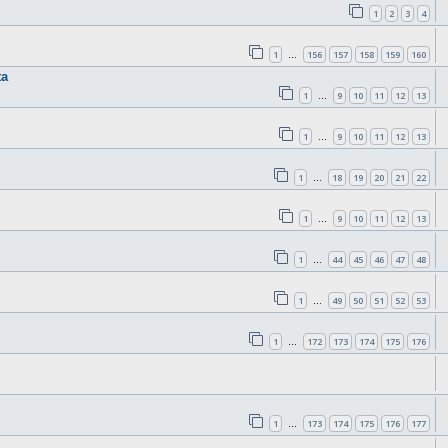
1
2
3
4
1
156
157
158
159
160
…
ta
1
9
10
11
12
13
…
1
9
10
11
12
13
…
1
18
19
20
21
22
…
1
9
10
11
12
13
…
1
44
45
46
47
48
…
1
49
50
51
52
53
…
1
172
173
174
175
176
…
1
173
174
175
176
177
…