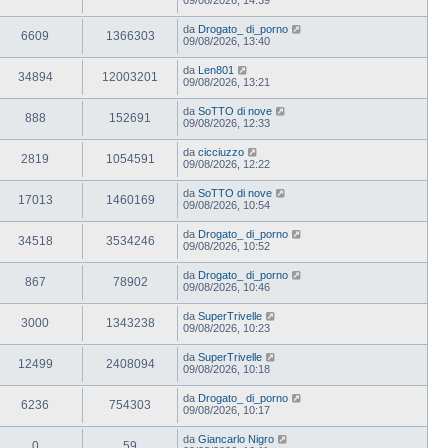
da
Drogato_ di_porno
6609
1366303
09/08/2026, 13:40
da
Len801
34894
12003201
09/08/2026, 13:21
da
SoTTO di nove
888
152691
09/08/2026, 12:33
da
cicciuzzo
2819
1054591
09/08/2026, 12:22
da
SoTTO di nove
17013
1460169
09/08/2026, 10:54
da
Drogato_ di_porno
34518
3534246
09/08/2026, 10:52
da
Drogato_ di_porno
867
78902
09/08/2026, 10:46
da
SuperTrivelle
3000
1343238
09/08/2026, 10:23
da
SuperTrivelle
12499
2408094
09/08/2026, 10:18
da
Drogato_ di_porno
6236
754303
09/08/2026, 10:17
da
Giancarlo Nigro
0
59