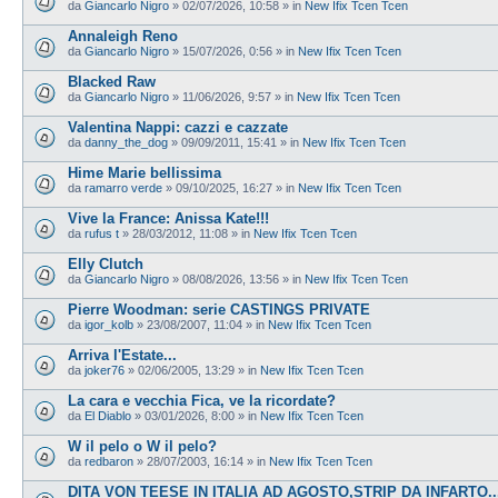
da
Giancarlo Nigro
»
02/07/2026, 10:58
» in
New Ifix Tcen Tcen
Annaleigh Reno
da
Giancarlo Nigro
»
15/07/2026, 0:56
» in
New Ifix Tcen Tcen
Blacked Raw
da
Giancarlo Nigro
»
11/06/2026, 9:57
» in
New Ifix Tcen Tcen
Valentina Nappi: cazzi e cazzate
da
danny_the_dog
»
09/09/2011, 15:41
» in
New Ifix Tcen Tcen
Hime Marie bellissima
da
ramarro verde
»
09/10/2025, 16:27
» in
New Ifix Tcen Tcen
Vive la France: Anissa Kate!!!
da
rufus t
»
28/03/2012, 11:08
» in
New Ifix Tcen Tcen
Elly Clutch
da
Giancarlo Nigro
»
08/08/2026, 13:56
» in
New Ifix Tcen Tcen
Pierre Woodman: serie CASTINGS PRIVATE
da
igor_kolb
»
23/08/2007, 11:04
» in
New Ifix Tcen Tcen
Arriva l'Estate...
da
joker76
»
02/06/2005, 13:29
» in
New Ifix Tcen Tcen
La cara e vecchia Fica, ve la ricordate?
da
El Diablo
»
03/01/2026, 8:00
» in
New Ifix Tcen Tcen
W il pelo o W il pelo?
da
redbaron
»
28/07/2003, 16:14
» in
New Ifix Tcen Tcen
DITA VON TEESE IN ITALIA AD AGOSTO,STRIP DA INFARTO...