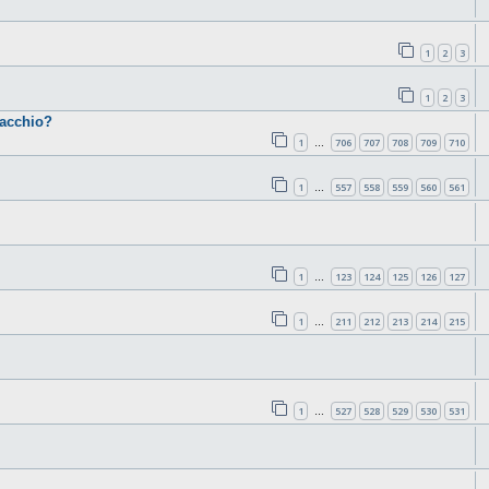
1
2
3
1
2
3
cacchio?
1
706
707
708
709
710
…
1
557
558
559
560
561
…
1
123
124
125
126
127
…
1
211
212
213
214
215
…
1
527
528
529
530
531
…