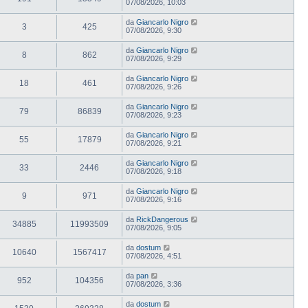
07/08/2026, 10:03
da
Giancarlo Nigro
3
425
07/08/2026, 9:30
da
Giancarlo Nigro
8
862
07/08/2026, 9:29
da
Giancarlo Nigro
18
461
07/08/2026, 9:26
da
Giancarlo Nigro
79
86839
07/08/2026, 9:23
da
Giancarlo Nigro
55
17879
07/08/2026, 9:21
da
Giancarlo Nigro
33
2446
07/08/2026, 9:18
da
Giancarlo Nigro
9
971
07/08/2026, 9:16
da
RickDangerous
34885
11993509
07/08/2026, 9:05
da
dostum
10640
1567417
07/08/2026, 4:51
da
pan
952
104356
07/08/2026, 3:36
da
dostum