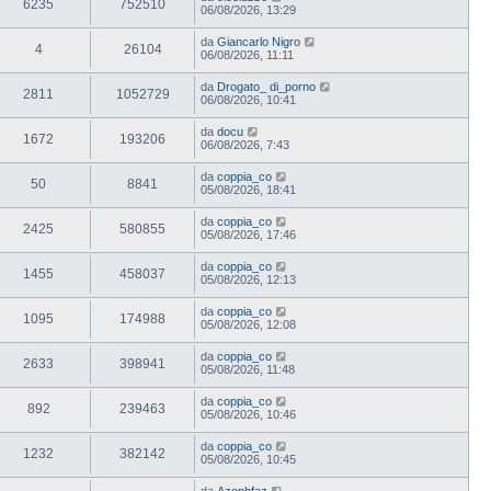
6235
752510
06/08/2026, 13:29
da
Giancarlo Nigro
4
26104
06/08/2026, 11:11
da
Drogato_ di_porno
2811
1052729
06/08/2026, 10:41
da
docu
1672
193206
06/08/2026, 7:43
da
coppia_co
50
8841
05/08/2026, 18:41
da
coppia_co
2425
580855
05/08/2026, 17:46
da
coppia_co
1455
458037
05/08/2026, 12:13
da
coppia_co
1095
174988
05/08/2026, 12:08
da
coppia_co
2633
398941
05/08/2026, 11:48
da
coppia_co
892
239463
05/08/2026, 10:46
da
coppia_co
1232
382142
05/08/2026, 10:45