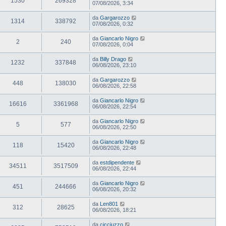
1530
269328
07/08/2026, 3:34
da
Gargarozzo
1314
338792
07/08/2026, 0:32
da
Giancarlo Nigro
2
240
07/08/2026, 0:04
da
Billy Drago
1232
337848
06/08/2026, 23:10
da
Gargarozzo
448
138030
06/08/2026, 22:58
da
Giancarlo Nigro
16616
3361968
06/08/2026, 22:54
da
Giancarlo Nigro
5
577
06/08/2026, 22:50
da
Giancarlo Nigro
118
15420
06/08/2026, 22:48
da
estdipendente
34511
3517509
06/08/2026, 22:44
da
Giancarlo Nigro
451
244666
06/08/2026, 20:32
da
Len801
312
28625
06/08/2026, 18:21
da
cicciuzzo