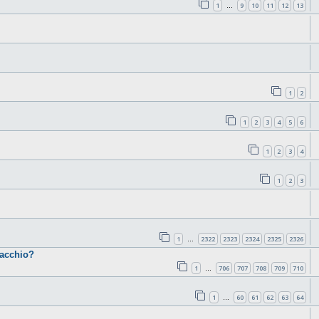
1
9
10
11
12
13
…
1
2
1
2
3
4
5
6
1
2
3
4
1
2
3
1
2322
2323
2324
2325
2326
…
cacchio?
1
706
707
708
709
710
…
1
60
61
62
63
64
…