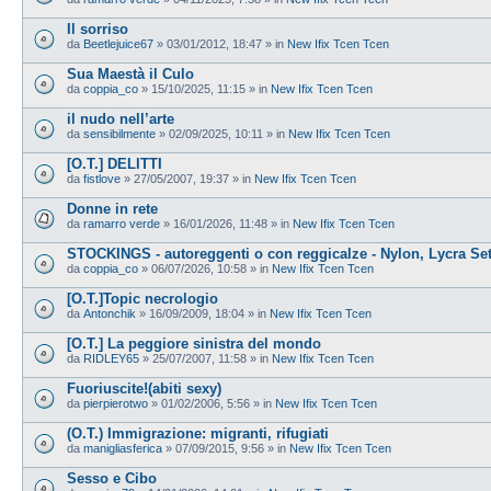
Il sorriso
da
Beetlejuice67
»
03/01/2012, 18:47
» in
New Ifix Tcen Tcen
Sua Maestà il Culo
da
coppia_co
»
15/10/2025, 11:15
» in
New Ifix Tcen Tcen
il nudo nell’arte
da
sensibilmente
»
02/09/2025, 10:11
» in
New Ifix Tcen Tcen
[O.T.] DELITTI
da
fistlove
»
27/05/2007, 19:37
» in
New Ifix Tcen Tcen
Donne in rete
da
ramarro verde
»
16/01/2026, 11:48
» in
New Ifix Tcen Tcen
STOCKINGS - autoreggenti o con reggicalze - Nylon, Lycra Se
da
coppia_co
»
06/07/2026, 10:58
» in
New Ifix Tcen Tcen
[O.T.]Topic necrologio
da
Antonchik
»
16/09/2009, 18:04
» in
New Ifix Tcen Tcen
[O.T.] La peggiore sinistra del mondo
da
RIDLEY65
»
25/07/2007, 11:58
» in
New Ifix Tcen Tcen
Fuoriuscite!(abiti sexy)
da
pierpierotwo
»
01/02/2006, 5:56
» in
New Ifix Tcen Tcen
(O.T.) Immigrazione: migranti, rifugiati
da
manigliasferica
»
07/09/2015, 9:56
» in
New Ifix Tcen Tcen
Sesso e Cibo