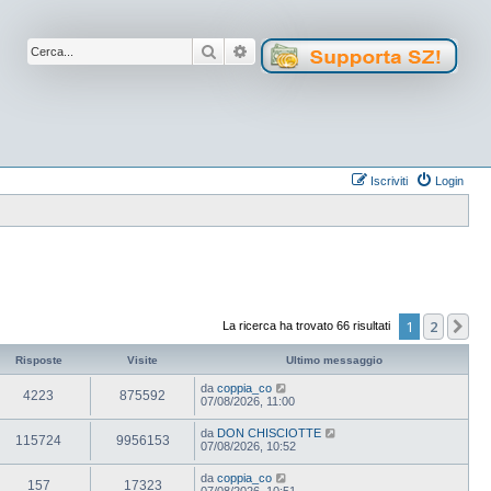
Cerca
Ricerca avanzata
Iscriviti
Login
1
2
Pr
La ricerca ha trovato 66 risultati
Risposte
Visite
Ultimo messaggio
da
coppia_co
4223
875592
07/08/2026, 11:00
da
DON CHISCIOTTE
115724
9956153
07/08/2026, 10:52
da
coppia_co
157
17323
07/08/2026, 10:51