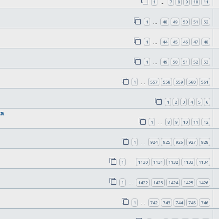
1
7
8
9
10
11
…
1
48
49
50
51
52
…
1
44
45
46
47
48
…
1
49
50
51
52
53
…
1
557
558
559
560
561
…
1
2
3
4
5
6
ta
1
8
9
10
11
12
…
1
924
925
926
927
928
…
1
1130
1131
1132
1133
1134
…
1
1422
1423
1424
1425
1426
…
1
742
743
744
745
746
…