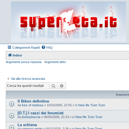
Collegamenti Rapidi
FAQ
Indice
Argomenti senza risposta
Argomenti attivi
Vai alla ricerca avanzata
Cerca
Ricerca avanzata
Argoment
Il Bikini definitivo
da
kiss of medusa
»
10/10/2005, 22:55
» in
New Ifix Tcen Tcen
[O.T.] I cazzi dei forumisti
da
jhonnybuccia
»
06/05/2009, 22:24
» in
New Ifix Tcen Tcen
La schiena
da
ramarro verde
»
04/11/2025, 7:38
» in
New Ifix Tcen Tcen