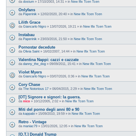
da
dostum
»
17/10/2003, 14:31
» in
New Ifix Tcen Tcen
Onlyfans
da
Paperinik
»
12/02/2020, 20:40
» in
New Ifix Tcen Tcen
Lilith Grace
da
Giancarlo Nigro
»
13/07/2026, 19:21
» in
New Ifix Tcen Tcen
Instabau
da
Paperinik
»
23/03/2016, 21:50
» in
New Ifix Tcen Tcen
Pornostar decedute
da
Olivia Saint
»
16/02/2007, 14:44
» in
New Ifix Tcen Tcen
Valentina Nappi: cazzi e cazzate
da
danny_the_dog
»
09/09/2011, 15:41
» in
New Ifix Tcen Tcen
Violet Myers
da
Giancarlo Nigro
»
03/07/2026, 0:36
» in
New Ifix Tcen Tcen
Cory Chase
da
The Notorious 17
»
06/04/2015, 2:29
» in
New Ifix Tcen Tcen
[OT] Signore e signori: la guerra.
da
nico
»
10/12/2005, 2:02
» in
New Ifix Tcen Tcen
Miti del porno degli anni 80 e 90
da
kappabi
»
15/09/2010, 19:59
» in
New Ifix Tcen Tcen
Retro - Vintage
da
maniac79
»
13/01/2026, 12:05
» in
New Ifix Tcen Tcen
[O.T.] Donald Trump