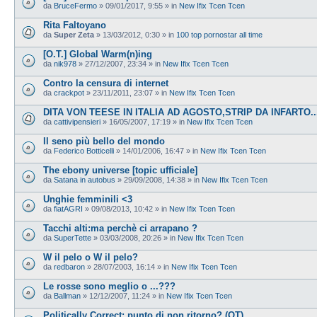
da
BruceFermo
»
09/01/2017, 9:55
» in
New Ifix Tcen Tcen
Rita Faltoyano
da
Super Zeta
»
13/03/2012, 0:30
» in
100 top pornostar all time
[O.T.] Global Warm(n)ing
da
nik978
»
27/12/2007, 23:34
» in
New Ifix Tcen Tcen
Contro la censura di internet
da
crackpot
»
23/11/2011, 23:07
» in
New Ifix Tcen Tcen
DITA VON TEESE IN ITALIA AD AGOSTO,STRIP DA INFARTO...
da
cattivipensieri
»
16/05/2007, 17:19
» in
New Ifix Tcen Tcen
Il seno più bello del mondo
da
Federico Botticelli
»
14/01/2006, 16:47
» in
New Ifix Tcen Tcen
The ebony universe [topic ufficiale]
da
Satana in autobus
»
29/09/2008, 14:38
» in
New Ifix Tcen Tcen
Unghie femminili <3
da
fiatAGRI
»
09/08/2013, 10:42
» in
New Ifix Tcen Tcen
Tacchi alti:ma perchè ci arrapano ?
da
SuperTette
»
03/03/2008, 20:26
» in
New Ifix Tcen Tcen
W il pelo o W il pelo?
da
redbaron
»
28/07/2003, 16:14
» in
New Ifix Tcen Tcen
Le rosse sono meglio o ...???
da
Ballman
»
12/12/2007, 11:24
» in
New Ifix Tcen Tcen
Politically Correct: punto di non ritorno? (OT)