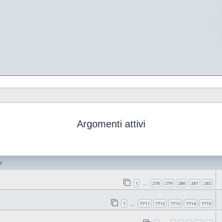
Argomenti attivi
i
1
278
279
280
281
282
…
1
7711
7712
7713
7714
7715
…