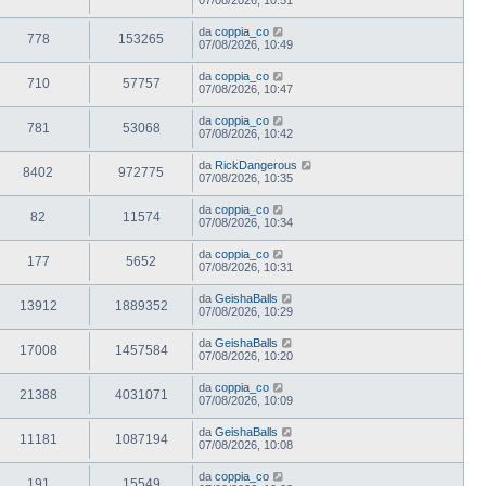
da
coppia_co
778
153265
07/08/2026, 10:49
da
coppia_co
710
57757
07/08/2026, 10:47
da
coppia_co
781
53068
07/08/2026, 10:42
da
RickDangerous
8402
972775
07/08/2026, 10:35
da
coppia_co
82
11574
07/08/2026, 10:34
da
coppia_co
177
5652
07/08/2026, 10:31
da
GeishaBalls
13912
1889352
07/08/2026, 10:29
da
GeishaBalls
17008
1457584
07/08/2026, 10:20
da
coppia_co
21388
4031071
07/08/2026, 10:09
da
GeishaBalls
11181
1087194
07/08/2026, 10:08
da
coppia_co
191
15549