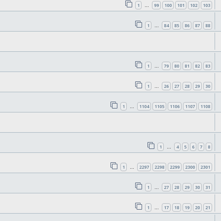
1
99
100
101
102
103
…
1
84
85
86
87
88
…
1
79
80
81
82
83
…
1
26
27
28
29
30
…
1
1104
1105
1106
1107
1108
…
1
4
5
6
7
8
…
1
2297
2298
2299
2300
2301
…
1
27
28
29
30
31
…
1
17
18
19
20
21
…