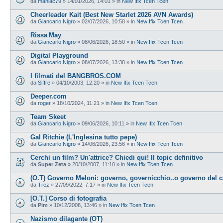
da
maniac79
»
14/01/2026, 14:01
» in
New Ifix Tcen Tcen
Cheerleader Kait (Best New Starlet 2026 AVN Awards)
da
Giancarlo Nigro
»
02/07/2026, 10:58
» in
New Ifix Tcen Tcen
Rissa May
da
Giancarlo Nigro
»
08/06/2026, 18:50
» in
New Ifix Tcen Tcen
Digital Playground
da
Giancarlo Nigro
»
08/07/2026, 13:38
» in
New Ifix Tcen Tcen
I filmati del BANGBROS.COM
da
Siffre
»
04/10/2003, 12:20
» in
New Ifix Tcen Tcen
Deeper.com
da
roger
»
18/10/2024, 11:21
» in
New Ifix Tcen Tcen
Team Skeet
da
Giancarlo Nigro
»
09/06/2026, 10:11
» in
New Ifix Tcen Tcen
Gal Ritchie (L'Inglesina tutto pepe)
da
Giancarlo Nigro
»
14/06/2026, 23:56
» in
New Ifix Tcen Tcen
Cerchi un film? Un'attrice? Chiedi qui! Il topic definitivo
da
Super Zeta
»
20/10/2007, 11:10
» in
New Ifix Tcen Tcen
(O.T) Governo Meloni: governo, governicchio..o governo del 
da
Trez
»
27/09/2022, 7:17
» in
New Ifix Tcen Tcen
[O.T.] Corso di fotografia
da
Pim
»
10/12/2008, 13:46
» in
New Ifix Tcen Tcen
Nazismo dilagante (OT)