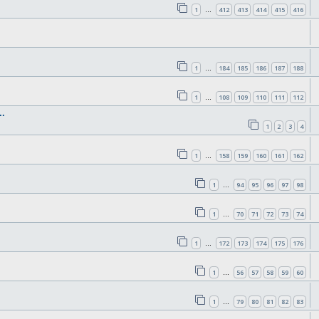
1
412
413
414
415
416
…
1
184
185
186
187
188
…
1
108
109
110
111
112
…
.
1
2
3
4
1
158
159
160
161
162
…
1
94
95
96
97
98
…
1
70
71
72
73
74
…
1
172
173
174
175
176
…
1
56
57
58
59
60
…
1
79
80
81
82
83
…