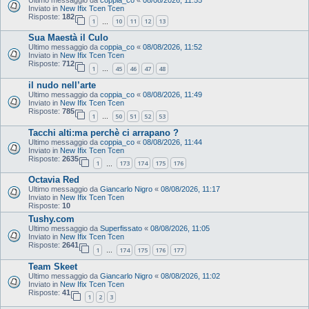
Inviato in
New Ifix Tcen Tcen
Risposte:
182
1
10
11
12
13
…
Sua Maestà il Culo
Ultimo messaggio da
coppia_co
«
08/08/2026, 11:52
Inviato in
New Ifix Tcen Tcen
Risposte:
712
1
45
46
47
48
…
il nudo nell’arte
Ultimo messaggio da
coppia_co
«
08/08/2026, 11:49
Inviato in
New Ifix Tcen Tcen
Risposte:
785
1
50
51
52
53
…
Tacchi alti:ma perchè ci arrapano ?
Ultimo messaggio da
coppia_co
«
08/08/2026, 11:44
Inviato in
New Ifix Tcen Tcen
Risposte:
2635
1
173
174
175
176
…
Octavia Red
Ultimo messaggio da
Giancarlo Nigro
«
08/08/2026, 11:17
Inviato in
New Ifix Tcen Tcen
Risposte:
10
Tushy.com
Ultimo messaggio da
Superfissato
«
08/08/2026, 11:05
Inviato in
New Ifix Tcen Tcen
Risposte:
2641
1
174
175
176
177
…
Team Skeet
Ultimo messaggio da
Giancarlo Nigro
«
08/08/2026, 11:02
Inviato in
New Ifix Tcen Tcen
Risposte:
41
1
2
3