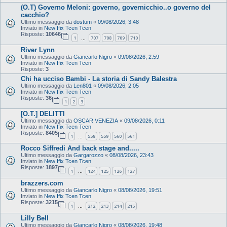
(O.T) Governo Meloni: governo, governicchio..o governo del
cacchio?
Ultimo messaggio da
dostum
«
09/08/2026, 3:48
Inviato in
New Ifix Tcen Tcen
Risposte:
10646
1
707
708
709
710
…
River Lynn
Ultimo messaggio da
Giancarlo Nigro
«
09/08/2026, 2:59
Inviato in
New Ifix Tcen Tcen
Risposte:
3
Chi ha ucciso Bambi - La storia di Sandy Balestra
Ultimo messaggio da
Len801
«
09/08/2026, 2:05
Inviato in
New Ifix Tcen Tcen
Risposte:
36
1
2
3
[O.T.] DELITTI
Ultimo messaggio da
OSCAR VENEZIA
«
09/08/2026, 0:11
Inviato in
New Ifix Tcen Tcen
Risposte:
8405
1
558
559
560
561
…
Rocco Siffredi And back stage and.....
Ultimo messaggio da
Gargarozzo
«
08/08/2026, 23:43
Inviato in
New Ifix Tcen Tcen
Risposte:
1897
1
124
125
126
127
…
brazzers.com
Ultimo messaggio da
Giancarlo Nigro
«
08/08/2026, 19:51
Inviato in
New Ifix Tcen Tcen
Risposte:
3215
1
212
213
214
215
…
Lilly Bell
Ultimo messaggio da
Giancarlo Nigro
«
08/08/2026, 19:48