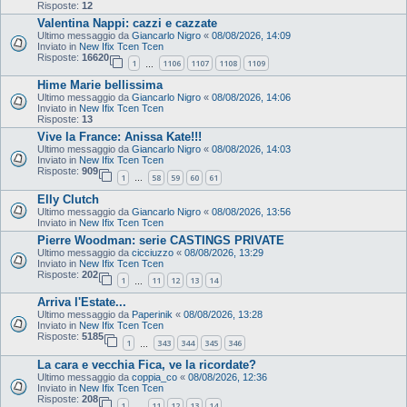
Risposte:
12
Valentina Nappi: cazzi e cazzate
Ultimo messaggio da
Giancarlo Nigro
«
08/08/2026, 14:09
Inviato in
New Ifix Tcen Tcen
Risposte:
16620
1
1106
1107
1108
1109
…
Hime Marie bellissima
Ultimo messaggio da
Giancarlo Nigro
«
08/08/2026, 14:06
Inviato in
New Ifix Tcen Tcen
Risposte:
13
Vive la France: Anissa Kate!!!
Ultimo messaggio da
Giancarlo Nigro
«
08/08/2026, 14:03
Inviato in
New Ifix Tcen Tcen
Risposte:
909
1
58
59
60
61
…
Elly Clutch
Ultimo messaggio da
Giancarlo Nigro
«
08/08/2026, 13:56
Inviato in
New Ifix Tcen Tcen
Pierre Woodman: serie CASTINGS PRIVATE
Ultimo messaggio da
cicciuzzo
«
08/08/2026, 13:29
Inviato in
New Ifix Tcen Tcen
Risposte:
202
1
11
12
13
14
…
Arriva l'Estate...
Ultimo messaggio da
Paperinik
«
08/08/2026, 13:28
Inviato in
New Ifix Tcen Tcen
Risposte:
5185
1
343
344
345
346
…
La cara e vecchia Fica, ve la ricordate?
Ultimo messaggio da
coppia_co
«
08/08/2026, 12:36
Inviato in
New Ifix Tcen Tcen
Risposte:
208
1
11
12
13
14
…