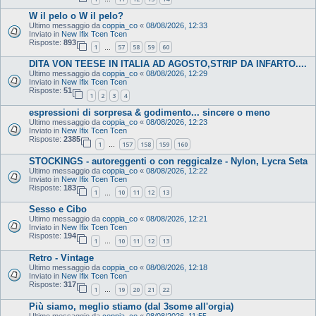
W il pelo o W il pelo?
Ultimo messaggio da
coppia_co
«
08/08/2026, 12:33
Inviato in
New Ifix Tcen Tcen
Risposte:
893
1
57
58
59
60
…
DITA VON TEESE IN ITALIA AD AGOSTO,STRIP DA INFARTO....
Ultimo messaggio da
coppia_co
«
08/08/2026, 12:29
Inviato in
New Ifix Tcen Tcen
Risposte:
51
1
2
3
4
espressioni di sorpresa & godimento... sincere o meno
Ultimo messaggio da
coppia_co
«
08/08/2026, 12:23
Inviato in
New Ifix Tcen Tcen
Risposte:
2385
1
157
158
159
160
…
STOCKINGS - autoreggenti o con reggicalze - Nylon, Lycra Seta
Ultimo messaggio da
coppia_co
«
08/08/2026, 12:22
Inviato in
New Ifix Tcen Tcen
Risposte:
183
1
10
11
12
13
…
Sesso e Cibo
Ultimo messaggio da
coppia_co
«
08/08/2026, 12:21
Inviato in
New Ifix Tcen Tcen
Risposte:
194
1
10
11
12
13
…
Retro - Vintage
Ultimo messaggio da
coppia_co
«
08/08/2026, 12:18
Inviato in
New Ifix Tcen Tcen
Risposte:
317
1
19
20
21
22
…
Più siamo, meglio stiamo (dal 3some all'orgia)
Ultimo messaggio da
coppia_co
«
08/08/2026, 11:55