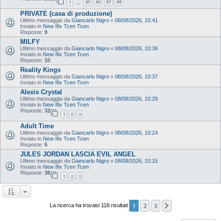
1
85
86
87
88
…
PRIVATE (casa di produzione)
Ultimo messaggio da
Giancarlo Nigro
«
08/08/2026, 10:41
Inviato in
New Ifix Tcen Tcen
Risposte:
9
MILFY
Ultimo messaggio da
Giancarlo Nigro
«
08/08/2026, 10:39
Inviato in
New Ifix Tcen Tcen
Risposte:
10
Reality Kings
Ultimo messaggio da
Giancarlo Nigro
«
08/08/2026, 10:37
Inviato in
New Ifix Tcen Tcen
Alexis Crystal
Ultimo messaggio da
Giancarlo Nigro
«
08/08/2026, 10:29
Inviato in
New Ifix Tcen Tcen
Risposte:
32
1
2
3
Adult Time
Ultimo messaggio da
Giancarlo Nigro
«
08/08/2026, 10:24
Inviato in
New Ifix Tcen Tcen
Risposte:
5
JULES JORDAN LASCIA EVIL ANGEL
Ultimo messaggio da
Giancarlo Nigro
«
08/08/2026, 10:15
Inviato in
New Ifix Tcen Tcen
Risposte:
36
1
2
3
1
2
3
Prossimo
La ricerca ha trovato 118 risultati