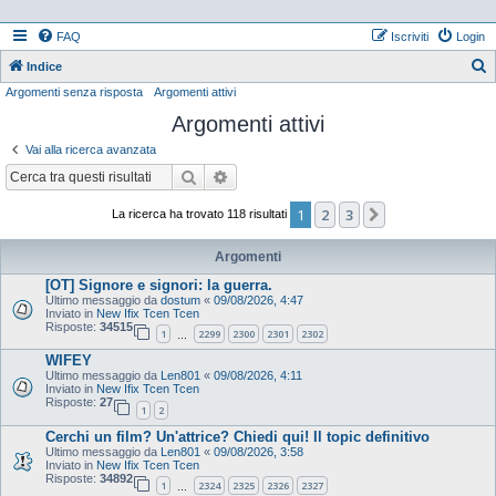
FAQ
Iscriviti
Login
Indice
Argomenti senza risposta
Argomenti attivi
e
Argomenti attivi
r
c
Vai alla ricerca avanzata
a
Cerca
Ricerca avanzata
1
2
3
Prossimo
La ricerca ha trovato 118 risultati
Argomenti
[OT] Signore e signori: la guerra.
Ultimo messaggio da
dostum
«
09/08/2026, 4:47
Inviato in
New Ifix Tcen Tcen
Risposte:
34515
1
2299
2300
2301
2302
…
WIFEY
Ultimo messaggio da
Len801
«
09/08/2026, 4:11
Inviato in
New Ifix Tcen Tcen
Risposte:
27
1
2
Cerchi un film? Un'attrice? Chiedi qui! Il topic definitivo
Ultimo messaggio da
Len801
«
09/08/2026, 3:58
Inviato in
New Ifix Tcen Tcen
Risposte:
34892
1
2324
2325
2326
2327
…