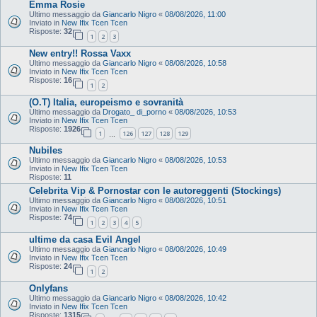
Emma Rosie
Ultimo messaggio da
Giancarlo Nigro
«
08/08/2026, 11:00
Inviato in
New Ifix Tcen Tcen
Risposte:
32
1
2
3
New entry!! Rossa Vaxx
Ultimo messaggio da
Giancarlo Nigro
«
08/08/2026, 10:58
Inviato in
New Ifix Tcen Tcen
Risposte:
16
1
2
(O.T) Italia, europeismo e sovranità
Ultimo messaggio da
Drogato_ di_porno
«
08/08/2026, 10:53
Inviato in
New Ifix Tcen Tcen
Risposte:
1926
1
126
127
128
129
…
Nubiles
Ultimo messaggio da
Giancarlo Nigro
«
08/08/2026, 10:53
Inviato in
New Ifix Tcen Tcen
Risposte:
11
Celebrita Vip & Pornostar con le autoreggenti (Stockings)
Ultimo messaggio da
Giancarlo Nigro
«
08/08/2026, 10:51
Inviato in
New Ifix Tcen Tcen
Risposte:
74
1
2
3
4
5
ultime da casa Evil Angel
Ultimo messaggio da
Giancarlo Nigro
«
08/08/2026, 10:49
Inviato in
New Ifix Tcen Tcen
Risposte:
24
1
2
Onlyfans
Ultimo messaggio da
Giancarlo Nigro
«
08/08/2026, 10:42
Inviato in
New Ifix Tcen Tcen
Risposte:
1315