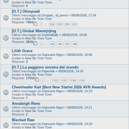
Inviato in
New Ifix Tcen Tcen
Risposte:
4
[O.T.] Olimpiadi
Ultimo messaggio da
Drogato_ di_porno
«
08/08/2026, 17:54
Inviato in
New Ifix Tcen Tcen
Risposte:
7964
1
528
529
530
531
…
[O.T.] Global Warm(n)ing
Ultimo messaggio da
GeishaBalls
«
08/08/2026, 16:06
Inviato in
New Ifix Tcen Tcen
Risposte:
2818
1
185
186
187
188
…
Lilith Grace
Ultimo messaggio da
Giancarlo Nigro
«
08/08/2026, 15:06
Inviato in
New Ifix Tcen Tcen
Risposte:
3
[O.T.] La peggiore sinistra del mondo
Ultimo messaggio da
Paperinik
«
08/08/2026, 14:24
Inviato in
New Ifix Tcen Tcen
Risposte:
17010
1
1132
1133
1134
1135
…
Cheerleader Kait (Best New Starlet 2026 AVN Awards)
Ultimo messaggio da
Giancarlo Nigro
«
08/08/2026, 14:23
Inviato in
New Ifix Tcen Tcen
Risposte:
7
Annaleigh Reno
Ultimo messaggio da
Giancarlo Nigro
«
08/08/2026, 14:21
Inviato in
New Ifix Tcen Tcen
Risposte:
2
Blacked Raw
Ultimo messaggio da
Giancarlo Nigro
«
08/08/2026, 14:20
Inviato in
New Ifix Tcen Tcen