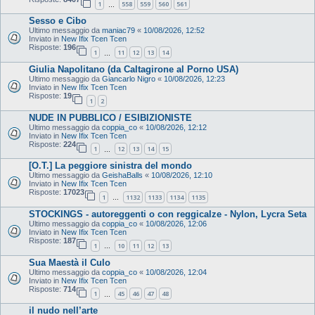
1
558
559
560
561
…
Sesso e Cibo
Ultimo messaggio da
maniac79
«
10/08/2026, 12:52
Inviato in
New Ifix Tcen Tcen
Risposte:
196
1
11
12
13
14
…
Giulia Napolitano (da Caltagirone al Porno USA)
Ultimo messaggio da
Giancarlo Nigro
«
10/08/2026, 12:23
Inviato in
New Ifix Tcen Tcen
Risposte:
19
1
2
NUDE IN PUBBLICO / ESIBIZIONISTE
Ultimo messaggio da
coppia_co
«
10/08/2026, 12:12
Inviato in
New Ifix Tcen Tcen
Risposte:
224
1
12
13
14
15
…
[O.T.] La peggiore sinistra del mondo
Ultimo messaggio da
GeishaBalls
«
10/08/2026, 12:10
Inviato in
New Ifix Tcen Tcen
Risposte:
17023
1
1132
1133
1134
1135
…
STOCKINGS - autoreggenti o con reggicalze - Nylon, Lycra Seta
Ultimo messaggio da
coppia_co
«
10/08/2026, 12:06
Inviato in
New Ifix Tcen Tcen
Risposte:
187
1
10
11
12
13
…
Sua Maestà il Culo
Ultimo messaggio da
coppia_co
«
10/08/2026, 12:04
Inviato in
New Ifix Tcen Tcen
Risposte:
714
1
45
46
47
48
…
il nudo nell’arte