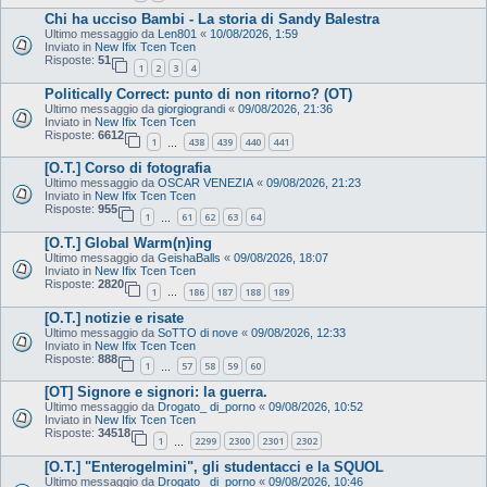
Chi ha ucciso Bambi - La storia di Sandy Balestra
Ultimo messaggio da
Len801
«
10/08/2026, 1:59
Inviato in
New Ifix Tcen Tcen
Risposte:
51
1
2
3
4
Politically Correct: punto di non ritorno? (OT)
Ultimo messaggio da
giorgiograndi
«
09/08/2026, 21:36
Inviato in
New Ifix Tcen Tcen
Risposte:
6612
1
438
439
440
441
…
[O.T.] Corso di fotografia
Ultimo messaggio da
OSCAR VENEZIA
«
09/08/2026, 21:23
Inviato in
New Ifix Tcen Tcen
Risposte:
955
1
61
62
63
64
…
[O.T.] Global Warm(n)ing
Ultimo messaggio da
GeishaBalls
«
09/08/2026, 18:07
Inviato in
New Ifix Tcen Tcen
Risposte:
2820
1
186
187
188
189
…
[O.T.] notizie e risate
Ultimo messaggio da
SoTTO di nove
«
09/08/2026, 12:33
Inviato in
New Ifix Tcen Tcen
Risposte:
888
1
57
58
59
60
…
[OT] Signore e signori: la guerra.
Ultimo messaggio da
Drogato_ di_porno
«
09/08/2026, 10:52
Inviato in
New Ifix Tcen Tcen
Risposte:
34518
1
2299
2300
2301
2302
…
[O.T.] "Enterogelmini", gli studentacci e la SQUOL
Ultimo messaggio da
Drogato_ di_porno
«
09/08/2026, 10:46