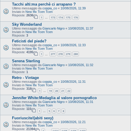
Tacchi alti:ma perchè ci arrapano ?
Ultimo messaggio da
coppia_co
«
10/08/2026, 11:39
Inviato in
New Ifix Tcen Tcen
Risposte:
2636
1
173
174
175
176
…
Sky Wonderland
Ultimo messaggio da
Giancarlo Nigro
«
10/08/2026, 11:37
Inviato in
New Ifix Tcen Tcen
Risposte:
3
Feticisti del piede?
Ultimo messaggio da
coppia_co
«
10/08/2026, 11:33
Inviato in
New Ifix Tcen Tcen
Risposte:
4195
1
277
278
279
280
…
Serena Sterling
Ultimo messaggio da
Giancarlo Nigro
«
10/08/2026, 11:32
Inviato in
New Ifix Tcen Tcen
Risposte:
1
Retro - Vintage
Ultimo messaggio da
coppia_co
«
10/08/2026, 11:31
Inviato in
New Ifix Tcen Tcen
Risposte:
318
1
19
20
21
22
…
Jennifer White:Medaglia al valore pornografico
Ultimo messaggio da
Giancarlo Nigro
«
10/08/2026, 11:31
Inviato in
New Ifix Tcen Tcen
Risposte:
115
1
5
6
7
8
…
Fuoriuscite!(abiti sexy)
Ultimo messaggio da
coppia_co
«
10/08/2026, 11:21
Inviato in
New Ifix Tcen Tcen
Risposte:
21394
1
1424
1425
1426
1427