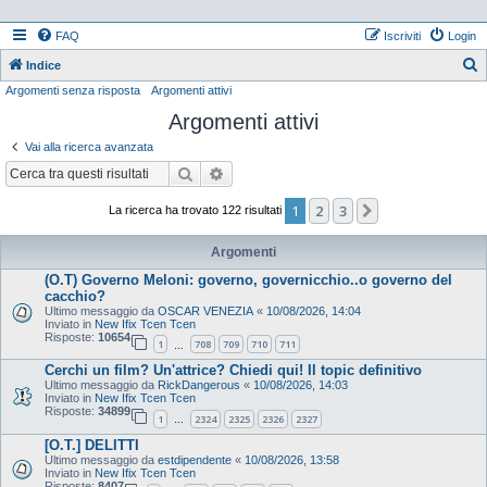
FAQ
Iscriviti
Login
Indice
Argomenti senza risposta
Argomenti attivi
e
Argomenti attivi
r
c
Vai alla ricerca avanzata
a
Cerca
Ricerca avanzata
1
2
3
Prossimo
La ricerca ha trovato 122 risultati
Argomenti
(O.T) Governo Meloni: governo, governicchio..o governo del
cacchio?
Ultimo messaggio da
OSCAR VENEZIA
«
10/08/2026, 14:04
Inviato in
New Ifix Tcen Tcen
Risposte:
10654
1
708
709
710
711
…
Cerchi un film? Un'attrice? Chiedi qui! Il topic definitivo
Ultimo messaggio da
RickDangerous
«
10/08/2026, 14:03
Inviato in
New Ifix Tcen Tcen
Risposte:
34899
1
2324
2325
2326
2327
…
[O.T.] DELITTI
Ultimo messaggio da
estdipendente
«
10/08/2026, 13:58
Inviato in
New Ifix Tcen Tcen
Risposte:
8407