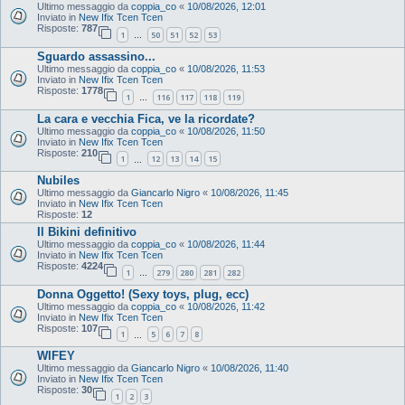
Ultimo messaggio da
coppia_co
«
10/08/2026, 12:01
Inviato in
New Ifix Tcen Tcen
Risposte:
787
1
50
51
52
53
…
Sguardo assassino...
Ultimo messaggio da
coppia_co
«
10/08/2026, 11:53
Inviato in
New Ifix Tcen Tcen
Risposte:
1778
1
116
117
118
119
…
La cara e vecchia Fica, ve la ricordate?
Ultimo messaggio da
coppia_co
«
10/08/2026, 11:50
Inviato in
New Ifix Tcen Tcen
Risposte:
210
1
12
13
14
15
…
Nubiles
Ultimo messaggio da
Giancarlo Nigro
«
10/08/2026, 11:45
Inviato in
New Ifix Tcen Tcen
Risposte:
12
Il Bikini definitivo
Ultimo messaggio da
coppia_co
«
10/08/2026, 11:44
Inviato in
New Ifix Tcen Tcen
Risposte:
4224
1
279
280
281
282
…
Donna Oggetto! (Sexy toys, plug, ecc)
Ultimo messaggio da
coppia_co
«
10/08/2026, 11:42
Inviato in
New Ifix Tcen Tcen
Risposte:
107
1
5
6
7
8
…
WIFEY
Ultimo messaggio da
Giancarlo Nigro
«
10/08/2026, 11:40
Inviato in
New Ifix Tcen Tcen
Risposte:
30
1
2
3