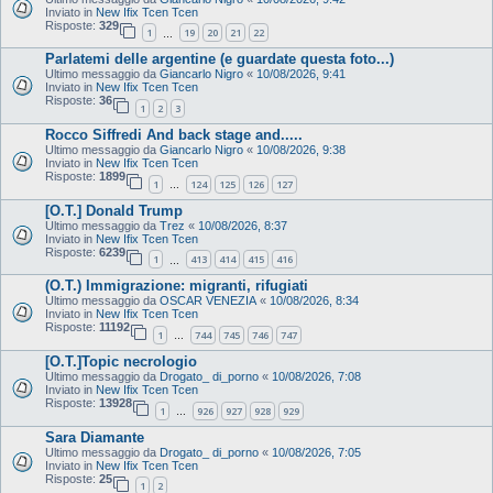
Inviato in
New Ifix Tcen Tcen
Risposte:
329
1
19
20
21
22
…
Parlatemi delle argentine (e guardate questa foto...)
Ultimo messaggio da
Giancarlo Nigro
«
10/08/2026, 9:41
Inviato in
New Ifix Tcen Tcen
Risposte:
36
1
2
3
Rocco Siffredi And back stage and.....
Ultimo messaggio da
Giancarlo Nigro
«
10/08/2026, 9:38
Inviato in
New Ifix Tcen Tcen
Risposte:
1899
1
124
125
126
127
…
[O.T.] Donald Trump
Ultimo messaggio da
Trez
«
10/08/2026, 8:37
Inviato in
New Ifix Tcen Tcen
Risposte:
6239
1
413
414
415
416
…
(O.T.) Immigrazione: migranti, rifugiati
Ultimo messaggio da
OSCAR VENEZIA
«
10/08/2026, 8:34
Inviato in
New Ifix Tcen Tcen
Risposte:
11192
1
744
745
746
747
…
[O.T.]Topic necrologio
Ultimo messaggio da
Drogato_ di_porno
«
10/08/2026, 7:08
Inviato in
New Ifix Tcen Tcen
Risposte:
13928
1
926
927
928
929
…
Sara Diamante
Ultimo messaggio da
Drogato_ di_porno
«
10/08/2026, 7:05
Inviato in
New Ifix Tcen Tcen
Risposte:
25
1
2