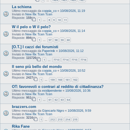
…
La schiena
Ultimo messaggio da
coppia_co
«
10/08/2026, 11:19
Inviato in
New Ifix Tcen Tcen
Risposte:
159
1
8
9
10
11
…
W il pelo o W il pelo?
Ultimo messaggio da
coppia_co
«
10/08/2026, 11:14
Inviato in
New Ifix Tcen Tcen
Risposte:
894
1
57
58
59
60
…
[O.T.] I cazzi dei forumisti
Ultimo messaggio da
Paperinik
«
10/08/2026, 11:12
Inviato in
New Ifix Tcen Tcen
Risposte:
115726
1
7713
7714
7715
7716
…
Il seno più bello del mondo
Ultimo messaggio da
coppia_co
«
10/08/2026, 10:52
Inviato in
New Ifix Tcen Tcen
Risposte:
2427
1
159
160
161
162
…
OT: favorevoli o contrari al reddito di cittadinanza?
Ultimo messaggio da
estdipendente
«
10/08/2026, 10:36
Inviato in
New Ifix Tcen Tcen
Risposte:
951
1
61
62
63
64
…
brazzers.com
Ultimo messaggio da
Giancarlo Nigro
«
10/08/2026, 9:59
Inviato in
New Ifix Tcen Tcen
Risposte:
3216
1
212
213
214
215
…
Rika Fane