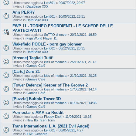
Ultimo messaggio da
Len801
«
20/07/2022, 20:07
Inviato in
DataBase XXX
Ann PERRY
Ultimo messaggio da
Len801
«
10/05/2022, 23:51
Inviato in
DataBase XXX
FWP 11 - TORNEO ESORDIENTI - LE SCHEDE DELLE
PARTECIPANTI
Ultimo messaggio da
SoTTO di nove
«
20/12/2021, 16:59
Inviato in
Figa World Player 11
Wakefield POOLE - porn gay pioneer
Ultimo messaggio da
Len801
«
08/12/2021, 20:31
Inviato in
DataBase XXX
[Arcade] Tagliali Tutti!
Ultimo messaggio da
kiss of medusa
«
25/11/2021, 21:13
Inviato in
Games Cafè
[Carte] Zero 21
Ultimo messaggio da
kiss of medusa
«
21/10/2021, 20:26
Inviato in
Games Cafè
[Tower Defence] Keeper of The Groove 2
Ultimo messaggio da
kiss of medusa
«
17/08/2021, 14:14
Inviato in
Games Cafè
[Puzzle] Bubble Tower 3D
Ultimo messaggio da
kiss of medusa
«
01/07/2021, 14:36
Inviato in
Games Cafè
Pornostar e AMA su Reddit
Ultimo messaggio da
Floppy Disk
«
11/06/2021, 10:16
Inviato in
New Ifix Tcen Tcen
Trans International L.A. (2021,Evil Angel)
Ultimo messaggio da
Len801
«
08/05/2021, 4:27
Inviato in
Il RE-Censore