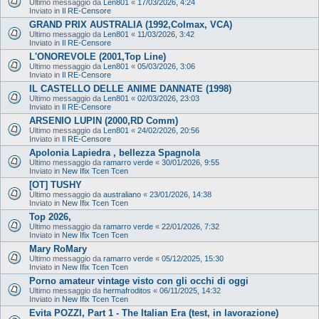
Ultimo messaggio da
Len801
«
17/03/2026, 4:24
Inviato in
Il RE-Censore
GRAND PRIX AUSTRALIA (1992,Colmax, VCA)
Ultimo messaggio da
Len801
«
11/03/2026, 3:42
Inviato in
Il RE-Censore
L'ONOREVOLE (2001,Top Line)
Ultimo messaggio da
Len801
«
05/03/2026, 3:06
Inviato in
Il RE-Censore
IL CASTELLO DELLE ANIME DANNATE (1998)
Ultimo messaggio da
Len801
«
02/03/2026, 23:03
Inviato in
Il RE-Censore
ARSENIO LUPIN (2000,RD Comm)
Ultimo messaggio da
Len801
«
24/02/2026, 20:56
Inviato in
Il RE-Censore
Apolonia Lapiedra , bellezza Spagnola
Ultimo messaggio da
ramarro verde
«
30/01/2026, 9:55
Inviato in
New Ifix Tcen Tcen
[OT] TUSHY
Ultimo messaggio da
australiano
«
23/01/2026, 14:38
Inviato in
New Ifix Tcen Tcen
Top 2026,
Ultimo messaggio da
ramarro verde
«
22/01/2026, 7:32
Inviato in
New Ifix Tcen Tcen
Mary RoMary
Ultimo messaggio da
ramarro verde
«
05/12/2025, 15:30
Inviato in
New Ifix Tcen Tcen
Porno amateur vintage visto con gli occhi di oggi
Ultimo messaggio da
hermafroditos
«
06/11/2025, 14:32
Inviato in
New Ifix Tcen Tcen
Evita POZZI, Part 1 - The Italian Era (test, in lavorazione)