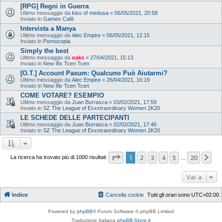
[RPG] Regni in Guerra
Ultimo messaggio da
kiss of medusa
«
06/05/2021, 20:58
Inviato in
Games Cafè
Intervista a Manya
Ultimo messaggio da
Alec Empire
«
06/05/2021, 12:15
Inviato in
Pornucopia
Simply the best
Ultimo messaggio da
oaks
«
27/04/2021, 15:13
Inviato in
New Ifix Tcen Tcen
[O.T.] Account Paxum: Qualcuno Può Aiutarmi?
Ultimo messaggio da
Alec Empire
«
26/04/2021, 16:19
Inviato in
New Ifix Tcen Tcen
COME VOTARE? ESEMPIO
Ultimo messaggio da
Juan Burrasca
«
03/02/2021, 17:59
Inviato in
SZ The League of Exxxtraordinary Women 2K20
LE SCHEDE DELLE PARTECIPANTI
Ultimo messaggio da
Juan Burrasca
«
02/02/2021, 17:46
Inviato in
SZ The League of Exxxtraordinary Women 2K20
Pagina
1
di
20
1
2
3
4
5
20
Pr
La ricerca ha trovato più di 1000 risultati
…
Vai a
Indice
Cancella cookie
Tutti gli orari sono
UTC+02:00
Powered by
phpBB
® Forum Software © phpBB Limited
Traduzione Italiana
phpBB-Store.it