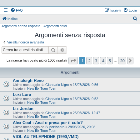
FAQ
Iscriviti
Login
Indice
Argomenti senza risposta
Argomenti attivi
e
Argomenti senza risposta
r
c
Vai alla ricerca avanzata
a
Cerca
Ricerca avanzata
Pagina
1
di
20
1
2
3
4
5
20
Pr
La ricerca ha trovato più di 1000 risultati
…
Argomenti
Annaleigh Reno
Ultimo messaggio da
Giancarlo Nigro
«
15/07/2026, 0:56
Inviato in
New Ifix Tcen Tcen
Lexi Lore
Ultimo messaggio da
Giancarlo Nigro
«
13/07/2026, 0:52
Inviato in
New Ifix Tcen Tcen
Liz Jordan
Ultimo messaggio da
Giancarlo Nigro
«
25/06/2026, 12:47
Inviato in
New Ifix Tcen Tcen
Alex Coal : Anal o presa per il culo?
Ultimo messaggio da
Superfissato
«
29/03/2026, 20:08
Inviato in
New Ifix Tcen Tcen
VIOL AU TELEPHONE (1990,VMD)