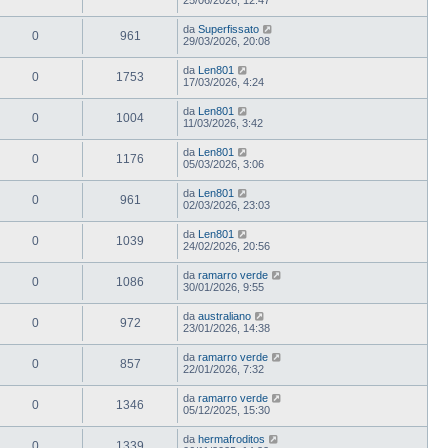
da
Superfissato
0
961
29/03/2026, 20:08
da
Len801
0
1753
17/03/2026, 4:24
da
Len801
0
1004
11/03/2026, 3:42
da
Len801
0
1176
05/03/2026, 3:06
da
Len801
0
961
02/03/2026, 23:03
da
Len801
0
1039
24/02/2026, 20:56
da
ramarro verde
0
1086
30/01/2026, 9:55
da
australiano
0
972
23/01/2026, 14:38
da
ramarro verde
0
857
22/01/2026, 7:32
da
ramarro verde
0
1346
05/12/2025, 15:30
da
hermafroditos
0
1339