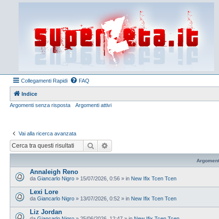
Collegamenti Rapidi
FAQ
Indice
Argomenti senza risposta
Argomenti attivi
Vai alla ricerca avanzata
Cerca
Ricerca avanzata
Argoment
Annaleigh Reno
da
Giancarlo Nigro
»
15/07/2026, 0:56
» in
New Ifix Tcen Tcen
Lexi Lore
da
Giancarlo Nigro
»
13/07/2026, 0:52
» in
New Ifix Tcen Tcen
Liz Jordan
da
Giancarlo Nigro
»
25/06/2026, 12:47
» in
New Ifix Tcen Tcen