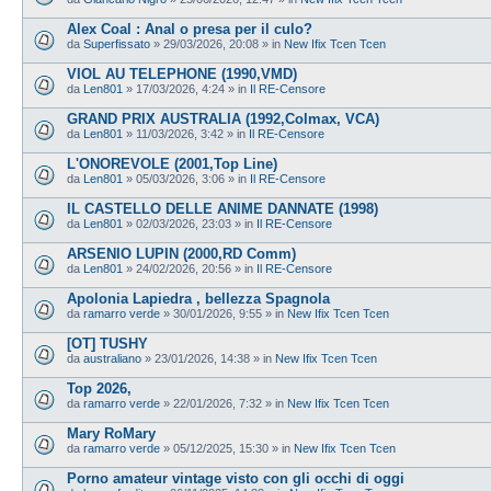
Alex Coal : Anal o presa per il culo?
da
Superfissato
»
29/03/2026, 20:08
» in
New Ifix Tcen Tcen
VIOL AU TELEPHONE (1990,VMD)
da
Len801
»
17/03/2026, 4:24
» in
Il RE-Censore
GRAND PRIX AUSTRALIA (1992,Colmax, VCA)
da
Len801
»
11/03/2026, 3:42
» in
Il RE-Censore
L'ONOREVOLE (2001,Top Line)
da
Len801
»
05/03/2026, 3:06
» in
Il RE-Censore
IL CASTELLO DELLE ANIME DANNATE (1998)
da
Len801
»
02/03/2026, 23:03
» in
Il RE-Censore
ARSENIO LUPIN (2000,RD Comm)
da
Len801
»
24/02/2026, 20:56
» in
Il RE-Censore
Apolonia Lapiedra , bellezza Spagnola
da
ramarro verde
»
30/01/2026, 9:55
» in
New Ifix Tcen Tcen
[OT] TUSHY
da
australiano
»
23/01/2026, 14:38
» in
New Ifix Tcen Tcen
Top 2026,
da
ramarro verde
»
22/01/2026, 7:32
» in
New Ifix Tcen Tcen
Mary RoMary
da
ramarro verde
»
05/12/2025, 15:30
» in
New Ifix Tcen Tcen
Porno amateur vintage visto con gli occhi di oggi