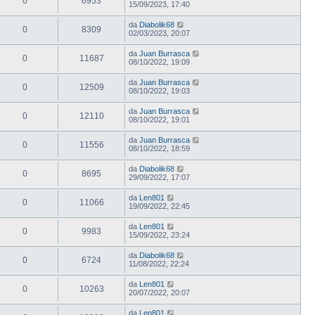
0
6953
15/09/2023, 17:40
da
Diabolik68
0
8309
02/03/2023, 20:07
da
Juan Burrasca
0
11687
08/10/2022, 19:09
da
Juan Burrasca
0
12509
08/10/2022, 19:03
da
Juan Burrasca
0
12110
08/10/2022, 19:01
da
Juan Burrasca
0
11556
08/10/2022, 18:59
da
Diabolik68
0
8695
29/09/2022, 17:07
da
Len801
0
11066
19/09/2022, 22:45
da
Len801
0
9983
15/09/2022, 23:24
da
Diabolik68
0
6724
11/08/2022, 22:24
da
Len801
0
10263
20/07/2022, 20:07
da
Len801