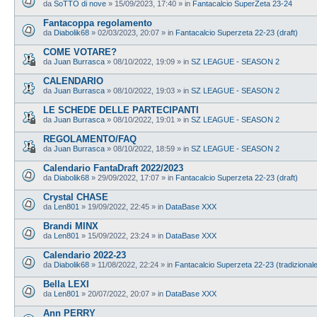
da
SoTTO di nove
»
15/09/2023, 17:40
» in
Fantacalcio SuperZeta 23-24
Fantacoppa regolamento
da
Diabolik68
»
02/03/2023, 20:07
» in
Fantacalcio Superzeta 22-23 (draft)
COME VOTARE?
da
Juan Burrasca
»
08/10/2022, 19:09
» in
SZ LEAGUE - SEASON 2
CALENDARIO
da
Juan Burrasca
»
08/10/2022, 19:03
» in
SZ LEAGUE - SEASON 2
LE SCHEDE DELLE PARTECIPANTI
da
Juan Burrasca
»
08/10/2022, 19:01
» in
SZ LEAGUE - SEASON 2
REGOLAMENTO/FAQ
da
Juan Burrasca
»
08/10/2022, 18:59
» in
SZ LEAGUE - SEASON 2
Calendario FantaDraft 2022/2023
da
Diabolik68
»
29/09/2022, 17:07
» in
Fantacalcio Superzeta 22-23 (draft)
Crystal CHASE
da
Len801
»
19/09/2022, 22:45
» in
DataBase XXX
Brandi MINX
da
Len801
»
15/09/2022, 23:24
» in
DataBase XXX
Calendario 2022-23
da
Diabolik68
»
11/08/2022, 22:24
» in
Fantacalcio Superzeta 22-23 (tradizional
Bella LEXI
da
Len801
»
20/07/2022, 20:07
» in
DataBase XXX
Ann PERRY