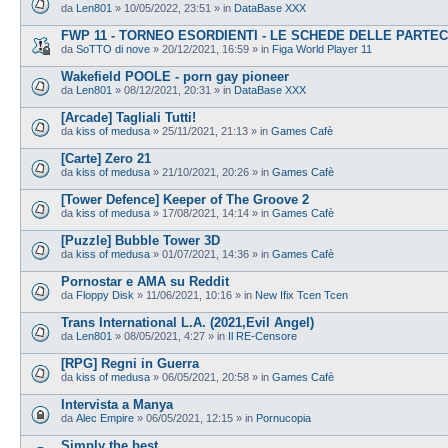
da
Len801
»
10/05/2022, 23:51
» in
DataBase XXX
FWP 11 - TORNEO ESORDIENTI - LE SCHEDE DELLE PARTEC
da
SoTTO di nove
»
20/12/2021, 16:59
» in
Figa World Player 11
Wakefield POOLE - porn gay pioneer
da
Len801
»
08/12/2021, 20:31
» in
DataBase XXX
[Arcade] Tagliali Tutti!
da
kiss of medusa
»
25/11/2021, 21:13
» in
Games Cafè
[Carte] Zero 21
da
kiss of medusa
»
21/10/2021, 20:26
» in
Games Cafè
[Tower Defence] Keeper of The Groove 2
da
kiss of medusa
»
17/08/2021, 14:14
» in
Games Cafè
[Puzzle] Bubble Tower 3D
da
kiss of medusa
»
01/07/2021, 14:36
» in
Games Cafè
Pornostar e AMA su Reddit
da
Floppy Disk
»
11/06/2021, 10:16
» in
New Ifix Tcen Tcen
Trans International L.A. (2021,Evil Angel)
da
Len801
»
08/05/2021, 4:27
» in
Il RE-Censore
[RPG] Regni in Guerra
da
kiss of medusa
»
06/05/2021, 20:58
» in
Games Cafè
Intervista a Manya
da
Alec Empire
»
06/05/2021, 12:15
» in
Pornucopia
Simply the best