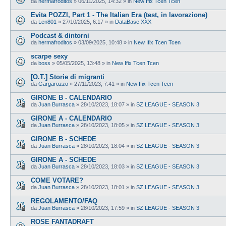
da
hermafroditos
»
06/11/2025, 14:32
» in
New Ifix Tcen Tcen
Evita POZZI, Part 1 - The Italian Era (test, in lavorazione)
da
Len801
»
27/10/2025, 6:17
» in
DataBase XXX
Podcast & dintorni
da
hermafroditos
»
03/09/2025, 10:48
» in
New Ifix Tcen Tcen
scarpe sexy
da
boss
»
05/05/2025, 13:48
» in
New Ifix Tcen Tcen
[O.T.] Storie di migranti
da
Gargarozzo
»
27/11/2023, 7:41
» in
New Ifix Tcen Tcen
GIRONE B - CALENDARIO
da
Juan Burrasca
»
28/10/2023, 18:07
» in
SZ LEAGUE - SEASON 3
GIRONE A - CALENDARIO
da
Juan Burrasca
»
28/10/2023, 18:05
» in
SZ LEAGUE - SEASON 3
GIRONE B - SCHEDE
da
Juan Burrasca
»
28/10/2023, 18:04
» in
SZ LEAGUE - SEASON 3
GIRONE A - SCHEDE
da
Juan Burrasca
»
28/10/2023, 18:03
» in
SZ LEAGUE - SEASON 3
COME VOTARE?
da
Juan Burrasca
»
28/10/2023, 18:01
» in
SZ LEAGUE - SEASON 3
REGOLAMENTO/FAQ
da
Juan Burrasca
»
28/10/2023, 17:59
» in
SZ LEAGUE - SEASON 3
ROSE FANTADRAFT