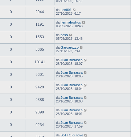
06/11/2025, 14:32
da
Len801
0
2044
27/10/2025, 6:17
da
hermafroditos
0
1191
03/09/2025, 10:48
da
boss
0
1553
05/05/2025, 13:48
da
Gargarozzo
0
5665
27/11/2023, 7:41
da
Juan Burrasca
0
10141
28/10/2023, 18:07
da
Juan Burrasca
0
9601
28/10/2023, 18:05
da
Juan Burrasca
0
9429
28/10/2023, 18:04
da
Juan Burrasca
0
9388
28/10/2023, 18:03
da
Juan Burrasca
0
9090
28/10/2023, 18:01
da
Juan Burrasca
0
9234
28/10/2023, 17:59
da
SoTTO di nove