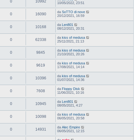
0
10992
10/05/2022, 23:51
da
SoTTO di nove
0
16090
20/12/2021, 16:59
da
Len801
0
10168
08/12/2021, 20:31
da
kiss of medusa
0
62338
25/11/2021, 21:13
da
kiss of medusa
0
9845
21/10/2021, 20:26
da
kiss of medusa
0
9619
17/08/2021, 14:14
da
kiss of medusa
0
10396
01/07/2021, 14:36
da
Floppy Disk
0
7608
11/06/2021, 10:16
da
Len801
0
10945
08/05/2021, 4:27
da
kiss of medusa
0
10098
06/05/2021, 20:58
da
Alec Empire
0
14931
06/05/2021, 12:15
da
oaks