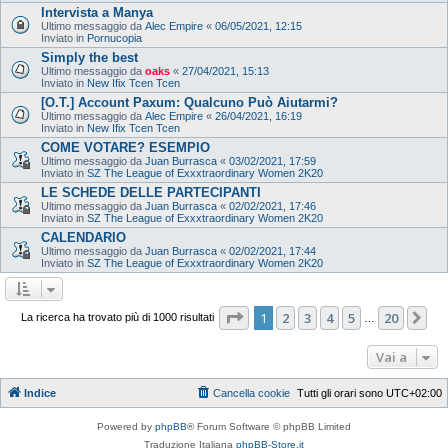
Intervista a Manya
Ultimo messaggio da
Alec Empire
«
06/05/2021, 12:15
Inviato in
Pornucopia
Simply the best
Ultimo messaggio da
oaks
«
27/04/2021, 15:13
Inviato in
New Ifix Tcen Tcen
[O.T.] Account Paxum: Qualcuno Può Aiutarmi?
Ultimo messaggio da
Alec Empire
«
26/04/2021, 16:19
Inviato in
New Ifix Tcen Tcen
COME VOTARE? ESEMPIO
Ultimo messaggio da
Juan Burrasca
«
03/02/2021, 17:59
Inviato in
SZ The League of Exxxtraordinary Women 2K20
LE SCHEDE DELLE PARTECIPANTI
Ultimo messaggio da
Juan Burrasca
«
02/02/2021, 17:46
Inviato in
SZ The League of Exxxtraordinary Women 2K20
CALENDARIO
Ultimo messaggio da
Juan Burrasca
«
02/02/2021, 17:44
Inviato in
SZ The League of Exxxtraordinary Women 2K20
Pagina
1
di
20
1
2
3
4
5
20
Pr
La ricerca ha trovato più di 1000 risultati
…
Vai a
Indice
Cancella cookie
Tutti gli orari sono
UTC+02:00
Powered by
phpBB
® Forum Software © phpBB Limited
Traduzione Italiana
phpBB-Store.it