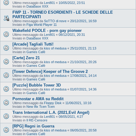
Ultimo messaggio da
Len801
«
10/05/2022, 23:51
Inviato in
DataBase XXX
FWP 11 - TORNEO ESORDIENTI - LE SCHEDE DELLE
PARTECIPANTI
Ultimo messaggio da
SoTTO di nove
«
20/12/2021, 16:59
Inviato in
Figa World Player 11
Wakefield POOLE - porn gay pioneer
Ultimo messaggio da
Len801
«
08/12/2021, 20:31
Inviato in
DataBase XXX
[Arcade] Tagliali Tutti!
Ultimo messaggio da
kiss of medusa
«
25/11/2021, 21:13
Inviato in
Games Cafè
[Carte] Zero 21
Ultimo messaggio da
kiss of medusa
«
21/10/2021, 20:26
Inviato in
Games Cafè
[Tower Defence] Keeper of The Groove 2
Ultimo messaggio da
kiss of medusa
«
17/08/2021, 14:14
Inviato in
Games Cafè
[Puzzle] Bubble Tower 3D
Ultimo messaggio da
kiss of medusa
«
01/07/2021, 14:36
Inviato in
Games Cafè
Pornostar e AMA su Reddit
Ultimo messaggio da
Floppy Disk
«
11/06/2021, 10:16
Inviato in
New Ifix Tcen Tcen
Trans International L.A. (2021,Evil Angel)
Ultimo messaggio da
Len801
«
08/05/2021, 4:27
Inviato in
Il RE-Censore
[RPG] Regni in Guerra
Ultimo messaggio da
kiss of medusa
«
06/05/2021, 20:58
Inviato in
Games Cafè