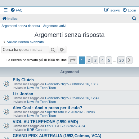
FAQ
Iscriviti
Login
Indice
Argomenti senza risposta
Argomenti attivi
e
Argomenti senza risposta
r
c
Vai alla ricerca avanzata
a
Cerca
Ricerca avanzata
Pagina
1
di
20
1
2
3
4
5
20
Pr
La ricerca ha trovato più di 1000 risultati
…
Argomenti
Elly Clutch
Ultimo messaggio da
Giancarlo Nigro
«
08/08/2026, 13:56
Inviato in
New Ifix Tcen Tcen
Liz Jordan
Ultimo messaggio da
Giancarlo Nigro
«
25/06/2026, 12:47
Inviato in
New Ifix Tcen Tcen
Alex Coal : Anal o presa per il culo?
Ultimo messaggio da
Superfissato
«
29/03/2026, 20:08
Inviato in
New Ifix Tcen Tcen
VIOL AU TELEPHONE (1990,VMD)
Ultimo messaggio da
Len801
«
17/03/2026, 4:24
Inviato in
Il RE-Censore
GRAND PRIX AUSTRALIA (1992,Colmax, VCA)