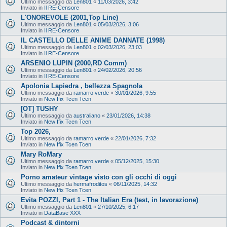
Ultimo messaggio da
Len801
«
11/03/2026, 3:42
Inviato in
Il RE-Censore
L'ONOREVOLE (2001,Top Line)
Ultimo messaggio da
Len801
«
05/03/2026, 3:06
Inviato in
Il RE-Censore
IL CASTELLO DELLE ANIME DANNATE (1998)
Ultimo messaggio da
Len801
«
02/03/2026, 23:03
Inviato in
Il RE-Censore
ARSENIO LUPIN (2000,RD Comm)
Ultimo messaggio da
Len801
«
24/02/2026, 20:56
Inviato in
Il RE-Censore
Apolonia Lapiedra , bellezza Spagnola
Ultimo messaggio da
ramarro verde
«
30/01/2026, 9:55
Inviato in
New Ifix Tcen Tcen
[OT] TUSHY
Ultimo messaggio da
australiano
«
23/01/2026, 14:38
Inviato in
New Ifix Tcen Tcen
Top 2026,
Ultimo messaggio da
ramarro verde
«
22/01/2026, 7:32
Inviato in
New Ifix Tcen Tcen
Mary RoMary
Ultimo messaggio da
ramarro verde
«
05/12/2025, 15:30
Inviato in
New Ifix Tcen Tcen
Porno amateur vintage visto con gli occhi di oggi
Ultimo messaggio da
hermafroditos
«
06/11/2025, 14:32
Inviato in
New Ifix Tcen Tcen
Evita POZZI, Part 1 - The Italian Era (test, in lavorazione)
Ultimo messaggio da
Len801
«
27/10/2025, 6:17
Inviato in
DataBase XXX
Podcast & dintorni