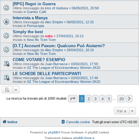
[RPG] Regni in Guerra
Ultimo messaggio da
kiss of medusa
«
06/05/2021, 20:58
Inviato in
Games Cafè
Intervista a Manya
Ultimo messaggio da
Alec Empire
«
06/05/2021, 12:15
Inviato in
Pornucopia
Simply the best
Ultimo messaggio da
oaks
«
27/04/2021, 15:13
Inviato in
New Ifix Tcen Tcen
[O.T.] Account Paxum: Qualcuno Può Aiutarmi?
Ultimo messaggio da
Alec Empire
«
26/04/2021, 16:19
Inviato in
New Ifix Tcen Tcen
COME VOTARE? ESEMPIO
Ultimo messaggio da
Juan Burrasca
«
03/02/2021, 17:59
Inviato in
SZ The League of Exxxtraordinary Women 2K20
LE SCHEDE DELLE PARTECIPANTI
Ultimo messaggio da
Juan Burrasca
«
02/02/2021, 17:46
Inviato in
SZ The League of Exxxtraordinary Women 2K20
Pagina
1
di
20
1
2
3
4
5
20
Pr
La ricerca ha trovato più di 1000 risultati
…
Vai a
Indice
Cancella cookie
Tutti gli orari sono
UTC+02:00
Powered by
phpBB
® Forum Software © phpBB Limited
Traduzione Italiana
phpBB-Store.it