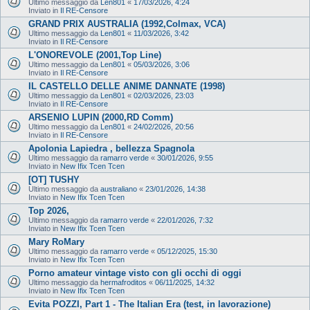
Ultimo messaggio da
Len801
«
17/03/2026, 4:24
Inviato in
Il RE-Censore
GRAND PRIX AUSTRALIA (1992,Colmax, VCA)
Ultimo messaggio da
Len801
«
11/03/2026, 3:42
Inviato in
Il RE-Censore
L'ONOREVOLE (2001,Top Line)
Ultimo messaggio da
Len801
«
05/03/2026, 3:06
Inviato in
Il RE-Censore
IL CASTELLO DELLE ANIME DANNATE (1998)
Ultimo messaggio da
Len801
«
02/03/2026, 23:03
Inviato in
Il RE-Censore
ARSENIO LUPIN (2000,RD Comm)
Ultimo messaggio da
Len801
«
24/02/2026, 20:56
Inviato in
Il RE-Censore
Apolonia Lapiedra , bellezza Spagnola
Ultimo messaggio da
ramarro verde
«
30/01/2026, 9:55
Inviato in
New Ifix Tcen Tcen
[OT] TUSHY
Ultimo messaggio da
australiano
«
23/01/2026, 14:38
Inviato in
New Ifix Tcen Tcen
Top 2026,
Ultimo messaggio da
ramarro verde
«
22/01/2026, 7:32
Inviato in
New Ifix Tcen Tcen
Mary RoMary
Ultimo messaggio da
ramarro verde
«
05/12/2025, 15:30
Inviato in
New Ifix Tcen Tcen
Porno amateur vintage visto con gli occhi di oggi
Ultimo messaggio da
hermafroditos
«
06/11/2025, 14:32
Inviato in
New Ifix Tcen Tcen
Evita POZZI, Part 1 - The Italian Era (test, in lavorazione)