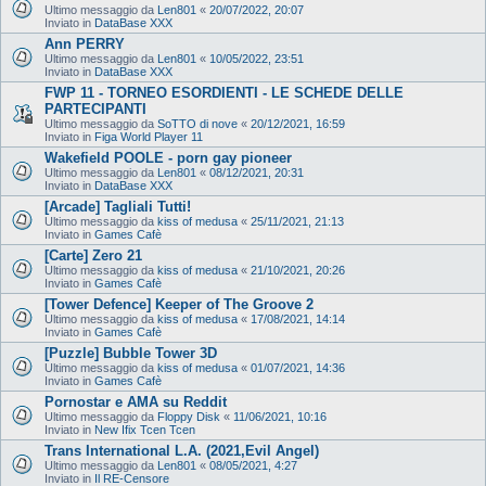
Ultimo messaggio da
Len801
«
20/07/2022, 20:07
Inviato in
DataBase XXX
Ann PERRY
Ultimo messaggio da
Len801
«
10/05/2022, 23:51
Inviato in
DataBase XXX
FWP 11 - TORNEO ESORDIENTI - LE SCHEDE DELLE
PARTECIPANTI
Ultimo messaggio da
SoTTO di nove
«
20/12/2021, 16:59
Inviato in
Figa World Player 11
Wakefield POOLE - porn gay pioneer
Ultimo messaggio da
Len801
«
08/12/2021, 20:31
Inviato in
DataBase XXX
[Arcade] Tagliali Tutti!
Ultimo messaggio da
kiss of medusa
«
25/11/2021, 21:13
Inviato in
Games Cafè
[Carte] Zero 21
Ultimo messaggio da
kiss of medusa
«
21/10/2021, 20:26
Inviato in
Games Cafè
[Tower Defence] Keeper of The Groove 2
Ultimo messaggio da
kiss of medusa
«
17/08/2021, 14:14
Inviato in
Games Cafè
[Puzzle] Bubble Tower 3D
Ultimo messaggio da
kiss of medusa
«
01/07/2021, 14:36
Inviato in
Games Cafè
Pornostar e AMA su Reddit
Ultimo messaggio da
Floppy Disk
«
11/06/2021, 10:16
Inviato in
New Ifix Tcen Tcen
Trans International L.A. (2021,Evil Angel)
Ultimo messaggio da
Len801
«
08/05/2021, 4:27
Inviato in
Il RE-Censore