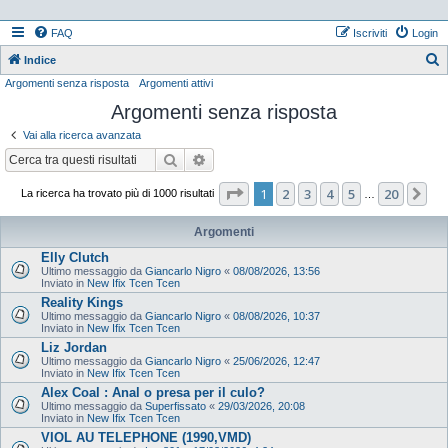
FAQ
Iscriviti
Login
Indice
Argomenti senza risposta
Argomenti attivi
e
Argomenti senza risposta
r
c
Vai alla ricerca avanzata
a
Cerca
Ricerca avanzata
Pagina
1
di
20
1
2
3
4
5
20
Pr
La ricerca ha trovato più di 1000 risultati
…
Argomenti
Elly Clutch
Ultimo messaggio da
Giancarlo Nigro
«
08/08/2026, 13:56
Inviato in
New Ifix Tcen Tcen
Reality Kings
Ultimo messaggio da
Giancarlo Nigro
«
08/08/2026, 10:37
Inviato in
New Ifix Tcen Tcen
Liz Jordan
Ultimo messaggio da
Giancarlo Nigro
«
25/06/2026, 12:47
Inviato in
New Ifix Tcen Tcen
Alex Coal : Anal o presa per il culo?
Ultimo messaggio da
Superfissato
«
29/03/2026, 20:08
Inviato in
New Ifix Tcen Tcen
VIOL AU TELEPHONE (1990,VMD)