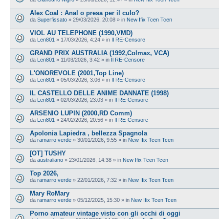
Alex Coal : Anal o presa per il culo?
da
Superfissato
»
29/03/2026, 20:08
» in
New Ifix Tcen Tcen
VIOL AU TELEPHONE (1990,VMD)
da
Len801
»
17/03/2026, 4:24
» in
Il RE-Censore
GRAND PRIX AUSTRALIA (1992,Colmax, VCA)
da
Len801
»
11/03/2026, 3:42
» in
Il RE-Censore
L'ONOREVOLE (2001,Top Line)
da
Len801
»
05/03/2026, 3:06
» in
Il RE-Censore
IL CASTELLO DELLE ANIME DANNATE (1998)
da
Len801
»
02/03/2026, 23:03
» in
Il RE-Censore
ARSENIO LUPIN (2000,RD Comm)
da
Len801
»
24/02/2026, 20:56
» in
Il RE-Censore
Apolonia Lapiedra , bellezza Spagnola
da
ramarro verde
»
30/01/2026, 9:55
» in
New Ifix Tcen Tcen
[OT] TUSHY
da
australiano
»
23/01/2026, 14:38
» in
New Ifix Tcen Tcen
Top 2026,
da
ramarro verde
»
22/01/2026, 7:32
» in
New Ifix Tcen Tcen
Mary RoMary
da
ramarro verde
»
05/12/2025, 15:30
» in
New Ifix Tcen Tcen
Porno amateur vintage visto con gli occhi di oggi