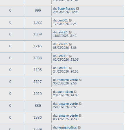
da
Superfissato
0
996
29/03/2026, 20:08
da
Len801
0
1822
17/03/2026, 4:24
da
Len801
0
1059
11/03/2026, 3:42
da
Len801
0
1246
05/03/2026, 3:06
da
Len801
0
1038
02/03/2026, 23:03
da
Len801
0
1105
24/02/2026, 20:56
da
ramarro verde
0
1127
30/01/2026, 9:55
da
australiano
0
1010
23/01/2026, 14:38
da
ramarro verde
0
886
22/01/2026, 7:32
da
ramarro verde
0
1386
05/12/2025, 15:30
da
hermafroditos
0
1389