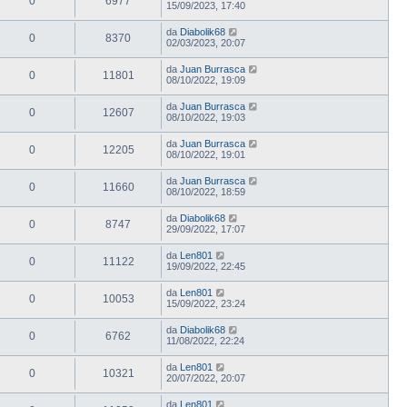
0
6977
15/09/2023, 17:40
da
Diabolik68
0
8370
02/03/2023, 20:07
da
Juan Burrasca
0
11801
08/10/2022, 19:09
da
Juan Burrasca
0
12607
08/10/2022, 19:03
da
Juan Burrasca
0
12205
08/10/2022, 19:01
da
Juan Burrasca
0
11660
08/10/2022, 18:59
da
Diabolik68
0
8747
29/09/2022, 17:07
da
Len801
0
11122
19/09/2022, 22:45
da
Len801
0
10053
15/09/2022, 23:24
da
Diabolik68
0
6762
11/08/2022, 22:24
da
Len801
0
10321
20/07/2022, 20:07
da
Len801