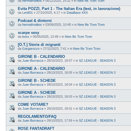
da
hermafroditos
»
06/11/2025, 14:32
» in
New Ifix Tcen Tcen
Evita POZZI, Part 1 - The Italian Era (test, in lavorazione)
da
Len801
»
27/10/2025, 6:17
» in
DataBase XXX
Podcast & dintorni
da
hermafroditos
»
03/09/2025, 10:48
» in
New Ifix Tcen Tcen
scarpe sexy
da
boss
»
05/05/2025, 13:48
» in
New Ifix Tcen Tcen
[O.T.] Storie di migranti
da
Gargarozzo
»
27/11/2023, 7:41
» in
New Ifix Tcen Tcen
GIRONE B - CALENDARIO
da
Juan Burrasca
»
28/10/2023, 18:07
» in
SZ LEAGUE - SEASON 3
GIRONE A - CALENDARIO
da
Juan Burrasca
»
28/10/2023, 18:05
» in
SZ LEAGUE - SEASON 3
GIRONE B - SCHEDE
da
Juan Burrasca
»
28/10/2023, 18:04
» in
SZ LEAGUE - SEASON 3
GIRONE A - SCHEDE
da
Juan Burrasca
»
28/10/2023, 18:03
» in
SZ LEAGUE - SEASON 3
COME VOTARE?
da
Juan Burrasca
»
28/10/2023, 18:01
» in
SZ LEAGUE - SEASON 3
REGOLAMENTO/FAQ
da
Juan Burrasca
»
28/10/2023, 17:59
» in
SZ LEAGUE - SEASON 3
ROSE FANTADRAFT