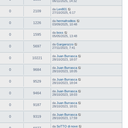
06/11/2025, 14:32
da
Len801
0
2109
27/10/2025, 6:17
da
hermafroditos
0
1226
03/09/2025, 10:48
da
boss
0
1595
05/05/2025, 13:48
da
Gargarozzo
0
5697
27/11/2023, 7:41
da
Juan Burrasca
0
10221
28/10/2023, 18:07
da
Juan Burrasca
0
9684
28/10/2023, 18:05
da
Juan Burrasca
0
9529
28/10/2023, 18:04
da
Juan Burrasca
0
9464
28/10/2023, 18:03
da
Juan Burrasca
0
9187
28/10/2023, 18:01
da
Juan Burrasca
0
9319
28/10/2023, 17:59
da
SoTTO di nove