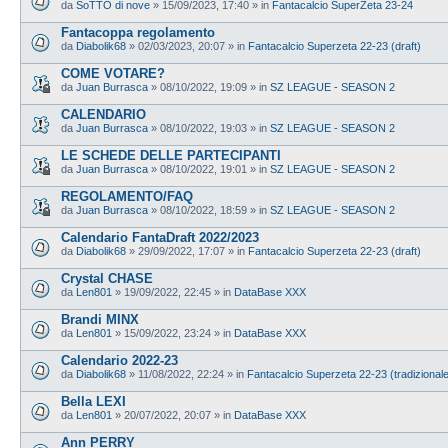
da
SoTTO di nove
»
15/09/2023, 17:40
» in
Fantacalcio SuperZeta 23-24
Fantacoppa regolamento
da
Diabolik68
»
02/03/2023, 20:07
» in
Fantacalcio Superzeta 22-23 (draft)
COME VOTARE?
da
Juan Burrasca
»
08/10/2022, 19:09
» in
SZ LEAGUE - SEASON 2
CALENDARIO
da
Juan Burrasca
»
08/10/2022, 19:03
» in
SZ LEAGUE - SEASON 2
LE SCHEDE DELLE PARTECIPANTI
da
Juan Burrasca
»
08/10/2022, 19:01
» in
SZ LEAGUE - SEASON 2
REGOLAMENTO/FAQ
da
Juan Burrasca
»
08/10/2022, 18:59
» in
SZ LEAGUE - SEASON 2
Calendario FantaDraft 2022/2023
da
Diabolik68
»
29/09/2022, 17:07
» in
Fantacalcio Superzeta 22-23 (draft)
Crystal CHASE
da
Len801
»
19/09/2022, 22:45
» in
DataBase XXX
Brandi MINX
da
Len801
»
15/09/2022, 23:24
» in
DataBase XXX
Calendario 2022-23
da
Diabolik68
»
11/08/2022, 22:24
» in
Fantacalcio Superzeta 22-23 (tradizional
Bella LEXI
da
Len801
»
20/07/2022, 20:07
» in
DataBase XXX
Ann PERRY