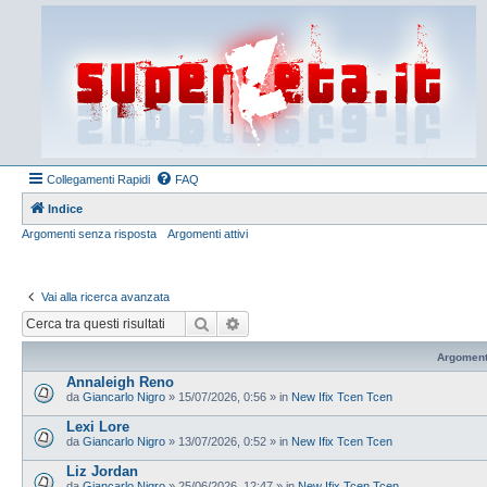
Collegamenti Rapidi
FAQ
Indice
Argomenti senza risposta
Argomenti attivi
Vai alla ricerca avanzata
Cerca
Ricerca avanzata
Argoment
Annaleigh Reno
da
Giancarlo Nigro
»
15/07/2026, 0:56
» in
New Ifix Tcen Tcen
Lexi Lore
da
Giancarlo Nigro
»
13/07/2026, 0:52
» in
New Ifix Tcen Tcen
Liz Jordan
da
Giancarlo Nigro
»
25/06/2026, 12:47
» in
New Ifix Tcen Tcen