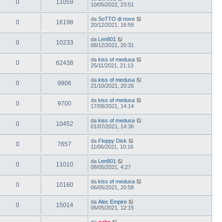
0
11059
10/05/2022, 23:51
da
SoTTO di nove
0
16198
20/12/2021, 16:59
da
Len801
0
10233
08/12/2021, 20:31
da
kiss of medusa
0
62438
25/11/2021, 21:13
da
kiss of medusa
0
9906
21/10/2021, 20:26
da
kiss of medusa
0
9700
17/08/2021, 14:14
da
kiss of medusa
0
10452
01/07/2021, 14:36
da
Floppy Disk
0
7657
11/06/2021, 10:16
da
Len801
0
11010
08/05/2021, 4:27
da
kiss of medusa
0
10160
06/05/2021, 20:58
da
Alec Empire
0
15014
06/05/2021, 12:15
da
oaks