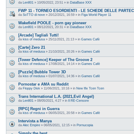
da
Len801
»
10/05/2022, 23:51
» in
DataBase XXX
FWP 11 - TORNEO ESORDIENTI - LE SCHEDE DELLE PARTEC
da
SoTTO di nove
»
20/12/2021, 16:59
» in
Figa World Player 11
Wakefield POOLE - porn gay pioneer
da
Len801
»
08/12/2021, 20:31
» in
DataBase XXX
[Arcade] Tagliali Tutti!
da
kiss of medusa
»
25/11/2021, 21:13
» in
Games Cafè
[Carte] Zero 21
da
kiss of medusa
»
21/10/2021, 20:26
» in
Games Cafè
[Tower Defence] Keeper of The Groove 2
da
kiss of medusa
»
17/08/2021, 14:14
» in
Games Cafè
[Puzzle] Bubble Tower 3D
da
kiss of medusa
»
01/07/2021, 14:36
» in
Games Cafè
Pornostar e AMA su Reddit
da
Floppy Disk
»
11/06/2021, 10:16
» in
New Ifix Tcen Tcen
Trans International L.A. (2021,Evil Angel)
da
Len801
»
08/05/2021, 4:27
» in
Il RE-Censore
[RPG] Regni in Guerra
da
kiss of medusa
»
06/05/2021, 20:58
» in
Games Cafè
Intervista a Manya
da
Alec Empire
»
06/05/2021, 12:15
» in
Pornucopia
Simply the best