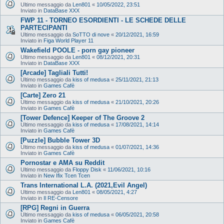
Ultimo messaggio da
Len801
«
10/05/2022, 23:51
Inviato in
DataBase XXX
FWP 11 - TORNEO ESORDIENTI - LE SCHEDE DELLE
PARTECIPANTI
Ultimo messaggio da
SoTTO di nove
«
20/12/2021, 16:59
Inviato in
Figa World Player 11
Wakefield POOLE - porn gay pioneer
Ultimo messaggio da
Len801
«
08/12/2021, 20:31
Inviato in
DataBase XXX
[Arcade] Tagliali Tutti!
Ultimo messaggio da
kiss of medusa
«
25/11/2021, 21:13
Inviato in
Games Cafè
[Carte] Zero 21
Ultimo messaggio da
kiss of medusa
«
21/10/2021, 20:26
Inviato in
Games Cafè
[Tower Defence] Keeper of The Groove 2
Ultimo messaggio da
kiss of medusa
«
17/08/2021, 14:14
Inviato in
Games Cafè
[Puzzle] Bubble Tower 3D
Ultimo messaggio da
kiss of medusa
«
01/07/2021, 14:36
Inviato in
Games Cafè
Pornostar e AMA su Reddit
Ultimo messaggio da
Floppy Disk
«
11/06/2021, 10:16
Inviato in
New Ifix Tcen Tcen
Trans International L.A. (2021,Evil Angel)
Ultimo messaggio da
Len801
«
08/05/2021, 4:27
Inviato in
Il RE-Censore
[RPG] Regni in Guerra
Ultimo messaggio da
kiss of medusa
«
06/05/2021, 20:58
Inviato in
Games Cafè