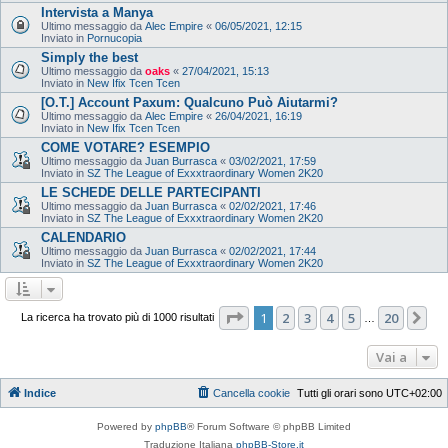
Intervista a Manya
Ultimo messaggio da
Alec Empire
«
06/05/2021, 12:15
Inviato in
Pornucopia
Simply the best
Ultimo messaggio da
oaks
«
27/04/2021, 15:13
Inviato in
New Ifix Tcen Tcen
[O.T.] Account Paxum: Qualcuno Può Aiutarmi?
Ultimo messaggio da
Alec Empire
«
26/04/2021, 16:19
Inviato in
New Ifix Tcen Tcen
COME VOTARE? ESEMPIO
Ultimo messaggio da
Juan Burrasca
«
03/02/2021, 17:59
Inviato in
SZ The League of Exxxtraordinary Women 2K20
LE SCHEDE DELLE PARTECIPANTI
Ultimo messaggio da
Juan Burrasca
«
02/02/2021, 17:46
Inviato in
SZ The League of Exxxtraordinary Women 2K20
CALENDARIO
Ultimo messaggio da
Juan Burrasca
«
02/02/2021, 17:44
Inviato in
SZ The League of Exxxtraordinary Women 2K20
Pagina
1
di
20
1
2
3
4
5
20
Pr
La ricerca ha trovato più di 1000 risultati
…
Vai a
Indice
Cancella cookie
Tutti gli orari sono
UTC+02:00
Powered by
phpBB
® Forum Software © phpBB Limited
Traduzione Italiana
phpBB-Store.it