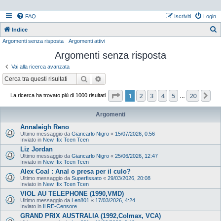
FAQ
Iscriviti
Login
Indice
Argomenti senza risposta
Argomenti attivi
e
Argomenti senza risposta
r
c
Vai alla ricerca avanzata
a
Cerca
Ricerca avanzata
Pagina
1
di
20
1
2
3
4
5
20
Pr
La ricerca ha trovato più di 1000 risultati
…
Argomenti
Annaleigh Reno
Ultimo messaggio da
Giancarlo Nigro
«
15/07/2026, 0:56
Inviato in
New Ifix Tcen Tcen
Liz Jordan
Ultimo messaggio da
Giancarlo Nigro
«
25/06/2026, 12:47
Inviato in
New Ifix Tcen Tcen
Alex Coal : Anal o presa per il culo?
Ultimo messaggio da
Superfissato
«
29/03/2026, 20:08
Inviato in
New Ifix Tcen Tcen
VIOL AU TELEPHONE (1990,VMD)
Ultimo messaggio da
Len801
«
17/03/2026, 4:24
Inviato in
Il RE-Censore
GRAND PRIX AUSTRALIA (1992,Colmax, VCA)