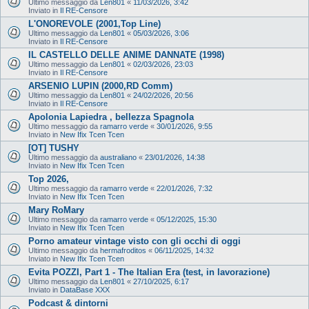
Ultimo messaggio da
Len801
«
11/03/2026, 3:42
Inviato in
Il RE-Censore
L'ONOREVOLE (2001,Top Line)
Ultimo messaggio da
Len801
«
05/03/2026, 3:06
Inviato in
Il RE-Censore
IL CASTELLO DELLE ANIME DANNATE (1998)
Ultimo messaggio da
Len801
«
02/03/2026, 23:03
Inviato in
Il RE-Censore
ARSENIO LUPIN (2000,RD Comm)
Ultimo messaggio da
Len801
«
24/02/2026, 20:56
Inviato in
Il RE-Censore
Apolonia Lapiedra , bellezza Spagnola
Ultimo messaggio da
ramarro verde
«
30/01/2026, 9:55
Inviato in
New Ifix Tcen Tcen
[OT] TUSHY
Ultimo messaggio da
australiano
«
23/01/2026, 14:38
Inviato in
New Ifix Tcen Tcen
Top 2026,
Ultimo messaggio da
ramarro verde
«
22/01/2026, 7:32
Inviato in
New Ifix Tcen Tcen
Mary RoMary
Ultimo messaggio da
ramarro verde
«
05/12/2025, 15:30
Inviato in
New Ifix Tcen Tcen
Porno amateur vintage visto con gli occhi di oggi
Ultimo messaggio da
hermafroditos
«
06/11/2025, 14:32
Inviato in
New Ifix Tcen Tcen
Evita POZZI, Part 1 - The Italian Era (test, in lavorazione)
Ultimo messaggio da
Len801
«
27/10/2025, 6:17
Inviato in
DataBase XXX
Podcast & dintorni