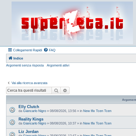
Collegamenti Rapidi
FAQ
Indice
Argomenti senza risposta
Argomenti attivi
Vai alla ricerca avanzata
Cerca
Ricerca avanzata
Argoment
Elly Clutch
da
Giancarlo Nigro
»
08/08/2026, 13:56
» in
New Ifix Tcen Tcen
Reality Kings
da
Giancarlo Nigro
»
08/08/2026, 10:37
» in
New Ifix Tcen Tcen
Liz Jordan
da
Giancarlo Nigro
»
25/06/2026, 12:47
» in
New Ifix Tcen Tcen