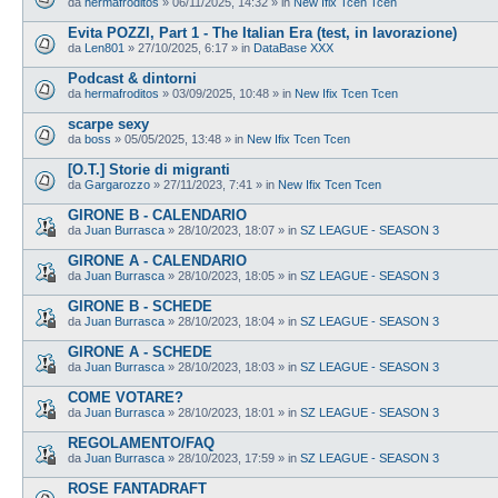
da
hermafroditos
»
06/11/2025, 14:32
» in
New Ifix Tcen Tcen
Evita POZZI, Part 1 - The Italian Era (test, in lavorazione)
da
Len801
»
27/10/2025, 6:17
» in
DataBase XXX
Podcast & dintorni
da
hermafroditos
»
03/09/2025, 10:48
» in
New Ifix Tcen Tcen
scarpe sexy
da
boss
»
05/05/2025, 13:48
» in
New Ifix Tcen Tcen
[O.T.] Storie di migranti
da
Gargarozzo
»
27/11/2023, 7:41
» in
New Ifix Tcen Tcen
GIRONE B - CALENDARIO
da
Juan Burrasca
»
28/10/2023, 18:07
» in
SZ LEAGUE - SEASON 3
GIRONE A - CALENDARIO
da
Juan Burrasca
»
28/10/2023, 18:05
» in
SZ LEAGUE - SEASON 3
GIRONE B - SCHEDE
da
Juan Burrasca
»
28/10/2023, 18:04
» in
SZ LEAGUE - SEASON 3
GIRONE A - SCHEDE
da
Juan Burrasca
»
28/10/2023, 18:03
» in
SZ LEAGUE - SEASON 3
COME VOTARE?
da
Juan Burrasca
»
28/10/2023, 18:01
» in
SZ LEAGUE - SEASON 3
REGOLAMENTO/FAQ
da
Juan Burrasca
»
28/10/2023, 17:59
» in
SZ LEAGUE - SEASON 3
ROSE FANTADRAFT