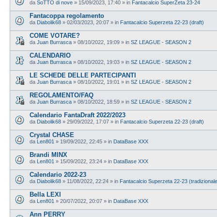
da
SoTTO di nove
»
15/09/2023, 17:40
» in
Fantacalcio SuperZeta 23-24
Fantacoppa regolamento
da
Diabolik68
»
02/03/2023, 20:07
» in
Fantacalcio Superzeta 22-23 (draft)
COME VOTARE?
da
Juan Burrasca
»
08/10/2022, 19:09
» in
SZ LEAGUE - SEASON 2
CALENDARIO
da
Juan Burrasca
»
08/10/2022, 19:03
» in
SZ LEAGUE - SEASON 2
LE SCHEDE DELLE PARTECIPANTI
da
Juan Burrasca
»
08/10/2022, 19:01
» in
SZ LEAGUE - SEASON 2
REGOLAMENTO/FAQ
da
Juan Burrasca
»
08/10/2022, 18:59
» in
SZ LEAGUE - SEASON 2
Calendario FantaDraft 2022/2023
da
Diabolik68
»
29/09/2022, 17:07
» in
Fantacalcio Superzeta 22-23 (draft)
Crystal CHASE
da
Len801
»
19/09/2022, 22:45
» in
DataBase XXX
Brandi MINX
da
Len801
»
15/09/2022, 23:24
» in
DataBase XXX
Calendario 2022-23
da
Diabolik68
»
11/08/2022, 22:24
» in
Fantacalcio Superzeta 22-23 (tradizional
Bella LEXI
da
Len801
»
20/07/2022, 20:07
» in
DataBase XXX
Ann PERRY