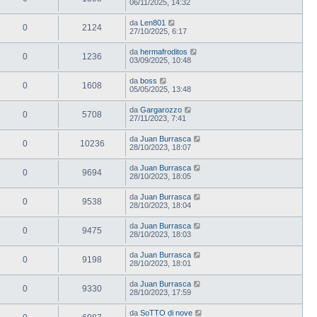
06/11/2025, 14:32
da
Len801
0
2124
27/10/2025, 6:17
da
hermafroditos
0
1236
03/09/2025, 10:48
da
boss
0
1608
05/05/2025, 13:48
da
Gargarozzo
0
5708
27/11/2023, 7:41
da
Juan Burrasca
0
10236
28/10/2023, 18:07
da
Juan Burrasca
0
9694
28/10/2023, 18:05
da
Juan Burrasca
0
9538
28/10/2023, 18:04
da
Juan Burrasca
0
9475
28/10/2023, 18:03
da
Juan Burrasca
0
9198
28/10/2023, 18:01
da
Juan Burrasca
0
9330
28/10/2023, 17:59
da
SoTTO di nove