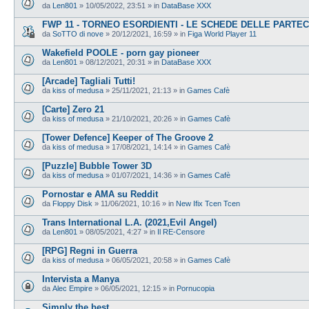
da
Len801
»
10/05/2022, 23:51
» in
DataBase XXX
FWP 11 - TORNEO ESORDIENTI - LE SCHEDE DELLE PARTEC
da
SoTTO di nove
»
20/12/2021, 16:59
» in
Figa World Player 11
Wakefield POOLE - porn gay pioneer
da
Len801
»
08/12/2021, 20:31
» in
DataBase XXX
[Arcade] Tagliali Tutti!
da
kiss of medusa
»
25/11/2021, 21:13
» in
Games Cafè
[Carte] Zero 21
da
kiss of medusa
»
21/10/2021, 20:26
» in
Games Cafè
[Tower Defence] Keeper of The Groove 2
da
kiss of medusa
»
17/08/2021, 14:14
» in
Games Cafè
[Puzzle] Bubble Tower 3D
da
kiss of medusa
»
01/07/2021, 14:36
» in
Games Cafè
Pornostar e AMA su Reddit
da
Floppy Disk
»
11/06/2021, 10:16
» in
New Ifix Tcen Tcen
Trans International L.A. (2021,Evil Angel)
da
Len801
»
08/05/2021, 4:27
» in
Il RE-Censore
[RPG] Regni in Guerra
da
kiss of medusa
»
06/05/2021, 20:58
» in
Games Cafè
Intervista a Manya
da
Alec Empire
»
06/05/2021, 12:15
» in
Pornucopia
Simply the best