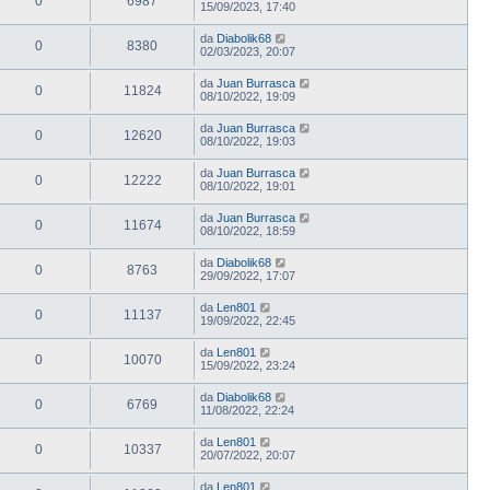
0
6987
15/09/2023, 17:40
da
Diabolik68
0
8380
02/03/2023, 20:07
da
Juan Burrasca
0
11824
08/10/2022, 19:09
da
Juan Burrasca
0
12620
08/10/2022, 19:03
da
Juan Burrasca
0
12222
08/10/2022, 19:01
da
Juan Burrasca
0
11674
08/10/2022, 18:59
da
Diabolik68
0
8763
29/09/2022, 17:07
da
Len801
0
11137
19/09/2022, 22:45
da
Len801
0
10070
15/09/2022, 23:24
da
Diabolik68
0
6769
11/08/2022, 22:24
da
Len801
0
10337
20/07/2022, 20:07
da
Len801