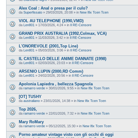
Alex Coal : Anal o presa per il culo?
da
Superfissato
»
29/03/2026, 20:08
» in
New Ifix Tcen Tcen
VIOL AU TELEPHONE (1990,VMD)
da
Len801
»
17/03/2026, 4:24
» in
Il RE-Censore
GRAND PRIX AUSTRALIA (1992,Colmax, VCA)
da
Len801
»
11/03/2026, 3:42
» in
Il RE-Censore
L'ONOREVOLE (2001,Top Line)
da
Len801
»
05/03/2026, 3:06
» in
Il RE-Censore
IL CASTELLO DELLE ANIME DANNATE (1998)
da
Len801
»
02/03/2026, 23:03
» in
Il RE-Censore
ARSENIO LUPIN (2000,RD Comm)
da
Len801
»
24/02/2026, 20:56
» in
Il RE-Censore
Apolonia Lapiedra , bellezza Spagnola
da
ramarro verde
»
30/01/2026, 9:55
» in
New Ifix Tcen Tcen
[OT] TUSHY
da
australiano
»
23/01/2026, 14:38
» in
New Ifix Tcen Tcen
Top 2026,
da
ramarro verde
»
22/01/2026, 7:32
» in
New Ifix Tcen Tcen
Mary RoMary
da
ramarro verde
»
05/12/2025, 15:30
» in
New Ifix Tcen Tcen
Porno amateur vintage visto con gli occhi di oggi