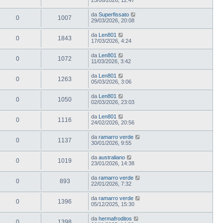
da
Superfissato
0
1007
29/03/2026, 20:08
da
Len801
0
1843
17/03/2026, 4:24
da
Len801
0
1072
11/03/2026, 3:42
da
Len801
0
1263
05/03/2026, 3:06
da
Len801
0
1050
02/03/2026, 23:03
da
Len801
0
1116
24/02/2026, 20:56
da
ramarro verde
0
1137
30/01/2026, 9:55
da
australiano
0
1019
23/01/2026, 14:38
da
ramarro verde
0
893
22/01/2026, 7:32
da
ramarro verde
0
1396
05/12/2025, 15:30
da
hermafroditos
0
1398