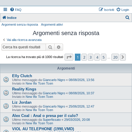
FAQ
Iscriviti
Login
Indice
Argomenti senza risposta
Argomenti attivi
e
Argomenti senza risposta
r
c
Vai alla ricerca avanzata
a
Cerca
Ricerca avanzata
Pagina
1
di
20
1
2
3
4
5
20
Pr
La ricerca ha trovato più di 1000 risultati
…
Argomenti
Elly Clutch
Ultimo messaggio da
Giancarlo Nigro
«
08/08/2026, 13:56
Inviato in
New Ifix Tcen Tcen
Reality Kings
Ultimo messaggio da
Giancarlo Nigro
«
08/08/2026, 10:37
Inviato in
New Ifix Tcen Tcen
Liz Jordan
Ultimo messaggio da
Giancarlo Nigro
«
25/06/2026, 12:47
Inviato in
New Ifix Tcen Tcen
Alex Coal : Anal o presa per il culo?
Ultimo messaggio da
Superfissato
«
29/03/2026, 20:08
Inviato in
New Ifix Tcen Tcen
VIOL AU TELEPHONE (1990,VMD)