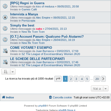
[RPG] Regni in Guerra
Ultimo messaggio da
kiss of medusa
«
06/05/2021, 20:58
Inviato in
Games Cafè
Intervista a Manya
Ultimo messaggio da
Alec Empire
«
06/05/2021, 12:15
Inviato in
Pornucopia
Simply the best
Ultimo messaggio da
oaks
«
27/04/2021, 15:13
Inviato in
New Ifix Tcen Tcen
[O.T.] Account Paxum: Qualcuno Può Aiutarmi?
Ultimo messaggio da
Alec Empire
«
26/04/2021, 16:19
Inviato in
New Ifix Tcen Tcen
COME VOTARE? ESEMPIO
Ultimo messaggio da
Juan Burrasca
«
03/02/2021, 17:59
Inviato in
SZ The League of Exxxtraordinary Women 2K20
LE SCHEDE DELLE PARTECIPANTI
Ultimo messaggio da
Juan Burrasca
«
02/02/2021, 17:46
Inviato in
SZ The League of Exxxtraordinary Women 2K20
Pagina
1
di
20
1
2
3
4
5
20
Pr
La ricerca ha trovato più di 1000 risultati
…
Vai a
Indice
Cancella cookie
Tutti gli orari sono
UTC+02:00
Powered by
phpBB
® Forum Software © phpBB Limited
Traduzione Italiana
phpBB-Store.it