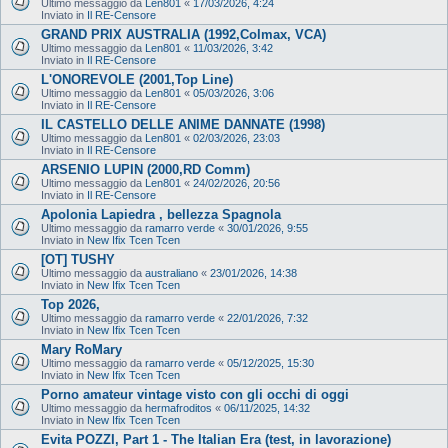
Ultimo messaggio da
Len801
«
17/03/2026, 4:24
Inviato in
Il RE-Censore
GRAND PRIX AUSTRALIA (1992,Colmax, VCA)
Ultimo messaggio da
Len801
«
11/03/2026, 3:42
Inviato in
Il RE-Censore
L'ONOREVOLE (2001,Top Line)
Ultimo messaggio da
Len801
«
05/03/2026, 3:06
Inviato in
Il RE-Censore
IL CASTELLO DELLE ANIME DANNATE (1998)
Ultimo messaggio da
Len801
«
02/03/2026, 23:03
Inviato in
Il RE-Censore
ARSENIO LUPIN (2000,RD Comm)
Ultimo messaggio da
Len801
«
24/02/2026, 20:56
Inviato in
Il RE-Censore
Apolonia Lapiedra , bellezza Spagnola
Ultimo messaggio da
ramarro verde
«
30/01/2026, 9:55
Inviato in
New Ifix Tcen Tcen
[OT] TUSHY
Ultimo messaggio da
australiano
«
23/01/2026, 14:38
Inviato in
New Ifix Tcen Tcen
Top 2026,
Ultimo messaggio da
ramarro verde
«
22/01/2026, 7:32
Inviato in
New Ifix Tcen Tcen
Mary RoMary
Ultimo messaggio da
ramarro verde
«
05/12/2025, 15:30
Inviato in
New Ifix Tcen Tcen
Porno amateur vintage visto con gli occhi di oggi
Ultimo messaggio da
hermafroditos
«
06/11/2025, 14:32
Inviato in
New Ifix Tcen Tcen
Evita POZZI, Part 1 - The Italian Era (test, in lavorazione)