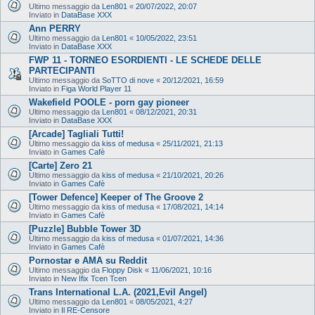
Ultimo messaggio da
Len801
«
20/07/2022, 20:07
Inviato in
DataBase XXX
Ann PERRY
Ultimo messaggio da
Len801
«
10/05/2022, 23:51
Inviato in
DataBase XXX
FWP 11 - TORNEO ESORDIENTI - LE SCHEDE DELLE
PARTECIPANTI
Ultimo messaggio da
SoTTO di nove
«
20/12/2021, 16:59
Inviato in
Figa World Player 11
Wakefield POOLE - porn gay pioneer
Ultimo messaggio da
Len801
«
08/12/2021, 20:31
Inviato in
DataBase XXX
[Arcade] Tagliali Tutti!
Ultimo messaggio da
kiss of medusa
«
25/11/2021, 21:13
Inviato in
Games Cafè
[Carte] Zero 21
Ultimo messaggio da
kiss of medusa
«
21/10/2021, 20:26
Inviato in
Games Cafè
[Tower Defence] Keeper of The Groove 2
Ultimo messaggio da
kiss of medusa
«
17/08/2021, 14:14
Inviato in
Games Cafè
[Puzzle] Bubble Tower 3D
Ultimo messaggio da
kiss of medusa
«
01/07/2021, 14:36
Inviato in
Games Cafè
Pornostar e AMA su Reddit
Ultimo messaggio da
Floppy Disk
«
11/06/2021, 10:16
Inviato in
New Ifix Tcen Tcen
Trans International L.A. (2021,Evil Angel)
Ultimo messaggio da
Len801
«
08/05/2021, 4:27
Inviato in
Il RE-Censore