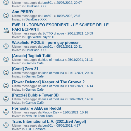
Ultimo messaggio da
Len801
«
20/07/2022, 20:07
Inviato in
DataBase XXX
Ann PERRY
Ultimo messaggio da
Len801
«
10/05/2022, 23:51
Inviato in
DataBase XXX
FWP 11 - TORNEO ESORDIENTI - LE SCHEDE DELLE
PARTECIPANTI
Ultimo messaggio da
SoTTO di nove
«
20/12/2021, 16:59
Inviato in
Figa World Player 11
Wakefield POOLE - porn gay pioneer
Ultimo messaggio da
Len801
«
08/12/2021, 20:31
Inviato in
DataBase XXX
[Arcade] Tagliali Tutti!
Ultimo messaggio da
kiss of medusa
«
25/11/2021, 21:13
Inviato in
Games Cafè
[Carte] Zero 21
Ultimo messaggio da
kiss of medusa
«
21/10/2021, 20:26
Inviato in
Games Cafè
[Tower Defence] Keeper of The Groove 2
Ultimo messaggio da
kiss of medusa
«
17/08/2021, 14:14
Inviato in
Games Cafè
[Puzzle] Bubble Tower 3D
Ultimo messaggio da
kiss of medusa
«
01/07/2021, 14:36
Inviato in
Games Cafè
Pornostar e AMA su Reddit
Ultimo messaggio da
Floppy Disk
«
11/06/2021, 10:16
Inviato in
New Ifix Tcen Tcen
Trans International L.A. (2021,Evil Angel)
Ultimo messaggio da
Len801
«
08/05/2021, 4:27
Inviato in
Il RE-Censore