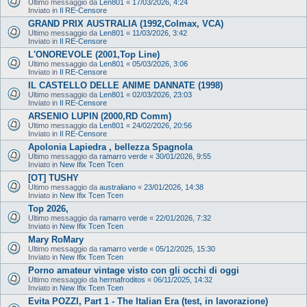
Ultimo messaggio da
Len801
«
17/03/2026, 4:24
Inviato in
Il RE-Censore
GRAND PRIX AUSTRALIA (1992,Colmax, VCA)
Ultimo messaggio da
Len801
«
11/03/2026, 3:42
Inviato in
Il RE-Censore
L'ONOREVOLE (2001,Top Line)
Ultimo messaggio da
Len801
«
05/03/2026, 3:06
Inviato in
Il RE-Censore
IL CASTELLO DELLE ANIME DANNATE (1998)
Ultimo messaggio da
Len801
«
02/03/2026, 23:03
Inviato in
Il RE-Censore
ARSENIO LUPIN (2000,RD Comm)
Ultimo messaggio da
Len801
«
24/02/2026, 20:56
Inviato in
Il RE-Censore
Apolonia Lapiedra , bellezza Spagnola
Ultimo messaggio da
ramarro verde
«
30/01/2026, 9:55
Inviato in
New Ifix Tcen Tcen
[OT] TUSHY
Ultimo messaggio da
australiano
«
23/01/2026, 14:38
Inviato in
New Ifix Tcen Tcen
Top 2026,
Ultimo messaggio da
ramarro verde
«
22/01/2026, 7:32
Inviato in
New Ifix Tcen Tcen
Mary RoMary
Ultimo messaggio da
ramarro verde
«
05/12/2025, 15:30
Inviato in
New Ifix Tcen Tcen
Porno amateur vintage visto con gli occhi di oggi
Ultimo messaggio da
hermafroditos
«
06/11/2025, 14:32
Inviato in
New Ifix Tcen Tcen
Evita POZZI, Part 1 - The Italian Era (test, in lavorazione)