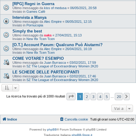
[RPG] Regni in Guerra
Ultimo messaggio da
kiss of medusa
«
06/05/2021, 20:58
Inviato in
Games Cafè
Intervista a Manya
Ultimo messaggio da
Alec Empire
«
06/05/2021, 12:15
Inviato in
Pornucopia
Simply the best
Ultimo messaggio da
oaks
«
27/04/2021, 15:13
Inviato in
New Ifix Tcen Tcen
[O.T.] Account Paxum: Qualcuno Può Aiutarmi?
Ultimo messaggio da
Alec Empire
«
26/04/2021, 16:19
Inviato in
New Ifix Tcen Tcen
COME VOTARE? ESEMPIO
Ultimo messaggio da
Juan Burrasca
«
03/02/2021, 17:59
Inviato in
SZ The League of Exxxtraordinary Women 2K20
LE SCHEDE DELLE PARTECIPANTI
Ultimo messaggio da
Juan Burrasca
«
02/02/2021, 17:46
Inviato in
SZ The League of Exxxtraordinary Women 2K20
Pagina
1
di
20
1
2
3
4
5
20
Pr
La ricerca ha trovato più di 1000 risultati
…
Vai a
Indice
Cancella cookie
Tutti gli orari sono
UTC+02:00
Powered by
phpBB
® Forum Software © phpBB Limited
Traduzione Italiana
phpBB-Store.it