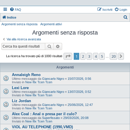
FAQ
Iscriviti
Login
Indice
Argomenti senza risposta
Argomenti attivi
e
Argomenti senza risposta
r
c
Vai alla ricerca avanzata
a
Cerca
Ricerca avanzata
Pagina
1
di
20
1
2
3
4
5
20
Pr
La ricerca ha trovato più di 1000 risultati
…
Argomenti
Annaleigh Reno
Ultimo messaggio da
Giancarlo Nigro
«
15/07/2026, 0:56
Inviato in
New Ifix Tcen Tcen
Lexi Lore
Ultimo messaggio da
Giancarlo Nigro
«
13/07/2026, 0:52
Inviato in
New Ifix Tcen Tcen
Liz Jordan
Ultimo messaggio da
Giancarlo Nigro
«
25/06/2026, 12:47
Inviato in
New Ifix Tcen Tcen
Alex Coal : Anal o presa per il culo?
Ultimo messaggio da
Superfissato
«
29/03/2026, 20:08
Inviato in
New Ifix Tcen Tcen
VIOL AU TELEPHONE (1990,VMD)