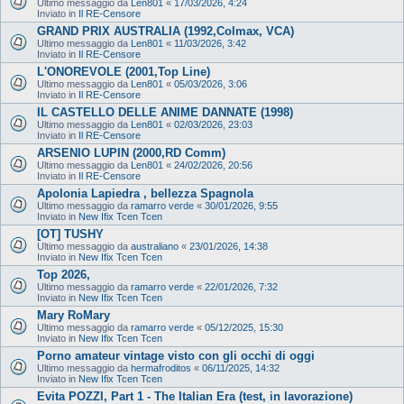
Ultimo messaggio da
Len801
«
17/03/2026, 4:24
Inviato in
Il RE-Censore
GRAND PRIX AUSTRALIA (1992,Colmax, VCA)
Ultimo messaggio da
Len801
«
11/03/2026, 3:42
Inviato in
Il RE-Censore
L'ONOREVOLE (2001,Top Line)
Ultimo messaggio da
Len801
«
05/03/2026, 3:06
Inviato in
Il RE-Censore
IL CASTELLO DELLE ANIME DANNATE (1998)
Ultimo messaggio da
Len801
«
02/03/2026, 23:03
Inviato in
Il RE-Censore
ARSENIO LUPIN (2000,RD Comm)
Ultimo messaggio da
Len801
«
24/02/2026, 20:56
Inviato in
Il RE-Censore
Apolonia Lapiedra , bellezza Spagnola
Ultimo messaggio da
ramarro verde
«
30/01/2026, 9:55
Inviato in
New Ifix Tcen Tcen
[OT] TUSHY
Ultimo messaggio da
australiano
«
23/01/2026, 14:38
Inviato in
New Ifix Tcen Tcen
Top 2026,
Ultimo messaggio da
ramarro verde
«
22/01/2026, 7:32
Inviato in
New Ifix Tcen Tcen
Mary RoMary
Ultimo messaggio da
ramarro verde
«
05/12/2025, 15:30
Inviato in
New Ifix Tcen Tcen
Porno amateur vintage visto con gli occhi di oggi
Ultimo messaggio da
hermafroditos
«
06/11/2025, 14:32
Inviato in
New Ifix Tcen Tcen
Evita POZZI, Part 1 - The Italian Era (test, in lavorazione)