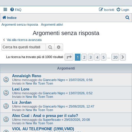
FAQ
Iscriviti
Login
Indice
Argomenti senza risposta
Argomenti attivi
e
Argomenti senza risposta
r
c
Vai alla ricerca avanzata
a
Cerca
Ricerca avanzata
Pagina
1
di
20
1
2
3
4
5
20
Pr
La ricerca ha trovato più di 1000 risultati
…
Argomenti
Annaleigh Reno
Ultimo messaggio da
Giancarlo Nigro
«
15/07/2026, 0:56
Inviato in
New Ifix Tcen Tcen
Lexi Lore
Ultimo messaggio da
Giancarlo Nigro
«
13/07/2026, 0:52
Inviato in
New Ifix Tcen Tcen
Liz Jordan
Ultimo messaggio da
Giancarlo Nigro
«
25/06/2026, 12:47
Inviato in
New Ifix Tcen Tcen
Alex Coal : Anal o presa per il culo?
Ultimo messaggio da
Superfissato
«
29/03/2026, 20:08
Inviato in
New Ifix Tcen Tcen
VIOL AU TELEPHONE (1990,VMD)