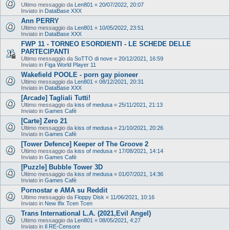
Ultimo messaggio da
Len801
«
20/07/2022, 20:07
Inviato in
DataBase XXX
Ann PERRY
Ultimo messaggio da
Len801
«
10/05/2022, 23:51
Inviato in
DataBase XXX
FWP 11 - TORNEO ESORDIENTI - LE SCHEDE DELLE
PARTECIPANTI
Ultimo messaggio da
SoTTO di nove
«
20/12/2021, 16:59
Inviato in
Figa World Player 11
Wakefield POOLE - porn gay pioneer
Ultimo messaggio da
Len801
«
08/12/2021, 20:31
Inviato in
DataBase XXX
[Arcade] Tagliali Tutti!
Ultimo messaggio da
kiss of medusa
«
25/11/2021, 21:13
Inviato in
Games Cafè
[Carte] Zero 21
Ultimo messaggio da
kiss of medusa
«
21/10/2021, 20:26
Inviato in
Games Cafè
[Tower Defence] Keeper of The Groove 2
Ultimo messaggio da
kiss of medusa
«
17/08/2021, 14:14
Inviato in
Games Cafè
[Puzzle] Bubble Tower 3D
Ultimo messaggio da
kiss of medusa
«
01/07/2021, 14:36
Inviato in
Games Cafè
Pornostar e AMA su Reddit
Ultimo messaggio da
Floppy Disk
«
11/06/2021, 10:16
Inviato in
New Ifix Tcen Tcen
Trans International L.A. (2021,Evil Angel)
Ultimo messaggio da
Len801
«
08/05/2021, 4:27
Inviato in
Il RE-Censore