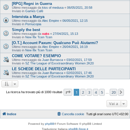
[RPG] Regni in Guerra
Ultimo messaggio da
kiss of medusa
«
06/05/2021, 20:58
Inviato in
Games Cafè
Intervista a Manya
Ultimo messaggio da
Alec Empire
«
06/05/2021, 12:15
Inviato in
Pornucopia
Simply the best
Ultimo messaggio da
oaks
«
27/04/2021, 15:13
Inviato in
New Ifix Tcen Tcen
[O.T.] Account Paxum: Qualcuno Può Aiutarmi?
Ultimo messaggio da
Alec Empire
«
26/04/2021, 16:19
Inviato in
New Ifix Tcen Tcen
COME VOTARE? ESEMPIO
Ultimo messaggio da
Juan Burrasca
«
03/02/2021, 17:59
Inviato in
SZ The League of Exxxtraordinary Women 2K20
LE SCHEDE DELLE PARTECIPANTI
Ultimo messaggio da
Juan Burrasca
«
02/02/2021, 17:46
Inviato in
SZ The League of Exxxtraordinary Women 2K20
Pagina
1
di
20
1
2
3
4
5
20
Pr
La ricerca ha trovato più di 1000 risultati
…
Vai a
Indice
Cancella cookie
Tutti gli orari sono
UTC+02:00
Powered by
phpBB
® Forum Software © phpBB Limited
Traduzione Italiana
phpBB-Store.it