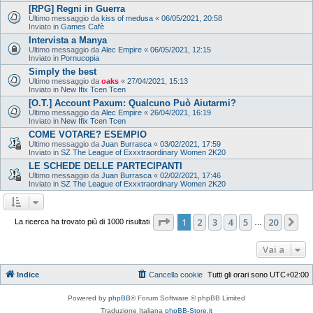
[RPG] Regni in Guerra
Ultimo messaggio da
kiss of medusa
«
06/05/2021, 20:58
Inviato in
Games Cafè
Intervista a Manya
Ultimo messaggio da
Alec Empire
«
06/05/2021, 12:15
Inviato in
Pornucopia
Simply the best
Ultimo messaggio da
oaks
«
27/04/2021, 15:13
Inviato in
New Ifix Tcen Tcen
[O.T.] Account Paxum: Qualcuno Può Aiutarmi?
Ultimo messaggio da
Alec Empire
«
26/04/2021, 16:19
Inviato in
New Ifix Tcen Tcen
COME VOTARE? ESEMPIO
Ultimo messaggio da
Juan Burrasca
«
03/02/2021, 17:59
Inviato in
SZ The League of Exxxtraordinary Women 2K20
LE SCHEDE DELLE PARTECIPANTI
Ultimo messaggio da
Juan Burrasca
«
02/02/2021, 17:46
Inviato in
SZ The League of Exxxtraordinary Women 2K20
Pagina
1
di
20
1
2
3
4
5
20
Pr
La ricerca ha trovato più di 1000 risultati
…
Vai a
Indice
Cancella cookie
Tutti gli orari sono
UTC+02:00
Powered by
phpBB
® Forum Software © phpBB Limited
Traduzione Italiana
phpBB-Store.it