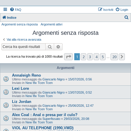
FAQ
Iscriviti
Login
Indice
Argomenti senza risposta
Argomenti attivi
e
Argomenti senza risposta
r
c
Vai alla ricerca avanzata
a
Cerca
Ricerca avanzata
Pagina
1
di
20
1
2
3
4
5
20
Pr
La ricerca ha trovato più di 1000 risultati
…
Argomenti
Annaleigh Reno
Ultimo messaggio da
Giancarlo Nigro
«
15/07/2026, 0:56
Inviato in
New Ifix Tcen Tcen
Lexi Lore
Ultimo messaggio da
Giancarlo Nigro
«
13/07/2026, 0:52
Inviato in
New Ifix Tcen Tcen
Liz Jordan
Ultimo messaggio da
Giancarlo Nigro
«
25/06/2026, 12:47
Inviato in
New Ifix Tcen Tcen
Alex Coal : Anal o presa per il culo?
Ultimo messaggio da
Superfissato
«
29/03/2026, 20:08
Inviato in
New Ifix Tcen Tcen
VIOL AU TELEPHONE (1990,VMD)