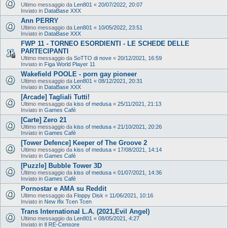
Ultimo messaggio da
Len801
«
20/07/2022, 20:07
Inviato in
DataBase XXX
Ann PERRY
Ultimo messaggio da
Len801
«
10/05/2022, 23:51
Inviato in
DataBase XXX
FWP 11 - TORNEO ESORDIENTI - LE SCHEDE DELLE
PARTECIPANTI
Ultimo messaggio da
SoTTO di nove
«
20/12/2021, 16:59
Inviato in
Figa World Player 11
Wakefield POOLE - porn gay pioneer
Ultimo messaggio da
Len801
«
08/12/2021, 20:31
Inviato in
DataBase XXX
[Arcade] Tagliali Tutti!
Ultimo messaggio da
kiss of medusa
«
25/11/2021, 21:13
Inviato in
Games Cafè
[Carte] Zero 21
Ultimo messaggio da
kiss of medusa
«
21/10/2021, 20:26
Inviato in
Games Cafè
[Tower Defence] Keeper of The Groove 2
Ultimo messaggio da
kiss of medusa
«
17/08/2021, 14:14
Inviato in
Games Cafè
[Puzzle] Bubble Tower 3D
Ultimo messaggio da
kiss of medusa
«
01/07/2021, 14:36
Inviato in
Games Cafè
Pornostar e AMA su Reddit
Ultimo messaggio da
Floppy Disk
«
11/06/2021, 10:16
Inviato in
New Ifix Tcen Tcen
Trans International L.A. (2021,Evil Angel)
Ultimo messaggio da
Len801
«
08/05/2021, 4:27
Inviato in
Il RE-Censore