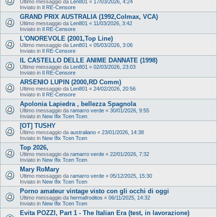
Ultimo messaggio da
Len801
«
17/03/2026, 4:24
Inviato in
Il RE-Censore
GRAND PRIX AUSTRALIA (1992,Colmax, VCA)
Ultimo messaggio da
Len801
«
11/03/2026, 3:42
Inviato in
Il RE-Censore
L'ONOREVOLE (2001,Top Line)
Ultimo messaggio da
Len801
«
05/03/2026, 3:06
Inviato in
Il RE-Censore
IL CASTELLO DELLE ANIME DANNATE (1998)
Ultimo messaggio da
Len801
«
02/03/2026, 23:03
Inviato in
Il RE-Censore
ARSENIO LUPIN (2000,RD Comm)
Ultimo messaggio da
Len801
«
24/02/2026, 20:56
Inviato in
Il RE-Censore
Apolonia Lapiedra , bellezza Spagnola
Ultimo messaggio da
ramarro verde
«
30/01/2026, 9:55
Inviato in
New Ifix Tcen Tcen
[OT] TUSHY
Ultimo messaggio da
australiano
«
23/01/2026, 14:38
Inviato in
New Ifix Tcen Tcen
Top 2026,
Ultimo messaggio da
ramarro verde
«
22/01/2026, 7:32
Inviato in
New Ifix Tcen Tcen
Mary RoMary
Ultimo messaggio da
ramarro verde
«
05/12/2025, 15:30
Inviato in
New Ifix Tcen Tcen
Porno amateur vintage visto con gli occhi di oggi
Ultimo messaggio da
hermafroditos
«
06/11/2025, 14:32
Inviato in
New Ifix Tcen Tcen
Evita POZZI, Part 1 - The Italian Era (test, in lavorazione)