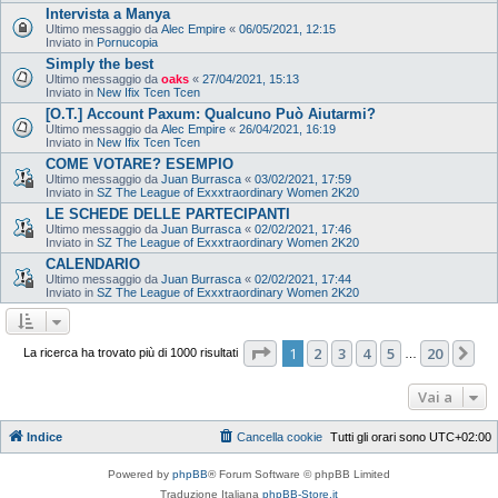
Intervista a Manya
Ultimo messaggio da
Alec Empire
«
06/05/2021, 12:15
Inviato in
Pornucopia
Simply the best
Ultimo messaggio da
oaks
«
27/04/2021, 15:13
Inviato in
New Ifix Tcen Tcen
[O.T.] Account Paxum: Qualcuno Può Aiutarmi?
Ultimo messaggio da
Alec Empire
«
26/04/2021, 16:19
Inviato in
New Ifix Tcen Tcen
COME VOTARE? ESEMPIO
Ultimo messaggio da
Juan Burrasca
«
03/02/2021, 17:59
Inviato in
SZ The League of Exxxtraordinary Women 2K20
LE SCHEDE DELLE PARTECIPANTI
Ultimo messaggio da
Juan Burrasca
«
02/02/2021, 17:46
Inviato in
SZ The League of Exxxtraordinary Women 2K20
CALENDARIO
Ultimo messaggio da
Juan Burrasca
«
02/02/2021, 17:44
Inviato in
SZ The League of Exxxtraordinary Women 2K20
Pagina
1
di
20
1
2
3
4
5
20
Pr
La ricerca ha trovato più di 1000 risultati
…
Vai a
Indice
Cancella cookie
Tutti gli orari sono
UTC+02:00
Powered by
phpBB
® Forum Software © phpBB Limited
Traduzione Italiana
phpBB-Store.it