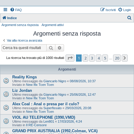
FAQ
Iscriviti
Login
Indice
Argomenti senza risposta
Argomenti attivi
e
Argomenti senza risposta
r
c
Vai alla ricerca avanzata
a
Cerca
Ricerca avanzata
Pagina
1
di
20
1
2
3
4
5
20
Pr
La ricerca ha trovato più di 1000 risultati
…
Argomenti
Reality Kings
Ultimo messaggio da
Giancarlo Nigro
«
08/08/2026, 10:37
Inviato in
New Ifix Tcen Tcen
Liz Jordan
Ultimo messaggio da
Giancarlo Nigro
«
25/06/2026, 12:47
Inviato in
New Ifix Tcen Tcen
Alex Coal : Anal o presa per il culo?
Ultimo messaggio da
Superfissato
«
29/03/2026, 20:08
Inviato in
New Ifix Tcen Tcen
VIOL AU TELEPHONE (1990,VMD)
Ultimo messaggio da
Len801
«
17/03/2026, 4:24
Inviato in
Il RE-Censore
GRAND PRIX AUSTRALIA (1992,Colmax, VCA)