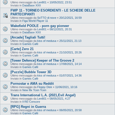
Ultimo messaggio da
Len801
«
10/05/2022, 23:51
Inviato in
DataBase XXX
FWP 11 - TORNEO ESORDIENTI - LE SCHEDE DELLE
PARTECIPANTI
Ultimo messaggio da
SoTTO di nove
«
20/12/2021, 16:59
Inviato in
Figa World Player 11
Wakefield POOLE - porn gay pioneer
Ultimo messaggio da
Len801
«
08/12/2021, 20:31
Inviato in
DataBase XXX
[Arcade] Tagliali Tutti!
Ultimo messaggio da
kiss of medusa
«
25/11/2021, 21:13
Inviato in
Games Cafè
[Carte] Zero 21
Ultimo messaggio da
kiss of medusa
«
21/10/2021, 20:26
Inviato in
Games Cafè
[Tower Defence] Keeper of The Groove 2
Ultimo messaggio da
kiss of medusa
«
17/08/2021, 14:14
Inviato in
Games Cafè
[Puzzle] Bubble Tower 3D
Ultimo messaggio da
kiss of medusa
«
01/07/2021, 14:36
Inviato in
Games Cafè
Pornostar e AMA su Reddit
Ultimo messaggio da
Floppy Disk
«
11/06/2021, 10:16
Inviato in
New Ifix Tcen Tcen
Trans International L.A. (2021,Evil Angel)
Ultimo messaggio da
Len801
«
08/05/2021, 4:27
Inviato in
Il RE-Censore
[RPG] Regni in Guerra
Ultimo messaggio da
kiss of medusa
«
06/05/2021, 20:58
Inviato in
Games Cafè