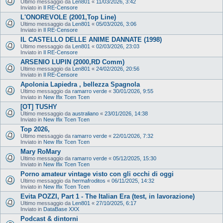
Ultimo messaggio da
Len801
«
11/03/2026, 3:42
Inviato in
Il RE-Censore
L'ONOREVOLE (2001,Top Line)
Ultimo messaggio da
Len801
«
05/03/2026, 3:06
Inviato in
Il RE-Censore
IL CASTELLO DELLE ANIME DANNATE (1998)
Ultimo messaggio da
Len801
«
02/03/2026, 23:03
Inviato in
Il RE-Censore
ARSENIO LUPIN (2000,RD Comm)
Ultimo messaggio da
Len801
«
24/02/2026, 20:56
Inviato in
Il RE-Censore
Apolonia Lapiedra , bellezza Spagnola
Ultimo messaggio da
ramarro verde
«
30/01/2026, 9:55
Inviato in
New Ifix Tcen Tcen
[OT] TUSHY
Ultimo messaggio da
australiano
«
23/01/2026, 14:38
Inviato in
New Ifix Tcen Tcen
Top 2026,
Ultimo messaggio da
ramarro verde
«
22/01/2026, 7:32
Inviato in
New Ifix Tcen Tcen
Mary RoMary
Ultimo messaggio da
ramarro verde
«
05/12/2025, 15:30
Inviato in
New Ifix Tcen Tcen
Porno amateur vintage visto con gli occhi di oggi
Ultimo messaggio da
hermafroditos
«
06/11/2025, 14:32
Inviato in
New Ifix Tcen Tcen
Evita POZZI, Part 1 - The Italian Era (test, in lavorazione)
Ultimo messaggio da
Len801
«
27/10/2025, 6:17
Inviato in
DataBase XXX
Podcast & dintorni