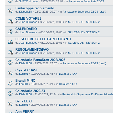
da
SoTTO di nove
»
15/09/2023, 17:40
» in
Fantacalcio SuperZeta 23-24
Fantacoppa regolamento
da
Diabolik68
»
02/03/2023, 20:07
» in
Fantacalcio Superzeta 22-23 (draft)
COME VOTARE?
da
Juan Burrasca
»
08/10/2022, 19:09
» in
SZ LEAGUE - SEASON 2
CALENDARIO
da
Juan Burrasca
»
08/10/2022, 19:03
» in
SZ LEAGUE - SEASON 2
LE SCHEDE DELLE PARTECIPANTI
da
Juan Burrasca
»
08/10/2022, 19:01
» in
SZ LEAGUE - SEASON 2
REGOLAMENTO/FAQ
da
Juan Burrasca
»
08/10/2022, 18:59
» in
SZ LEAGUE - SEASON 2
Calendario FantaDraft 2022/2023
da
Diabolik68
»
29/09/2022, 17:07
» in
Fantacalcio Superzeta 22-23 (draft)
Crystal CHASE
da
Len801
»
19/09/2022, 22:45
» in
DataBase XXX
Brandi MINX
da
Len801
»
15/09/2022, 23:24
» in
DataBase XXX
Calendario 2022-23
da
Diabolik68
»
11/08/2022, 22:24
» in
Fantacalcio Superzeta 22-23 (tradizional
Bella LEXI
da
Len801
»
20/07/2022, 20:07
» in
DataBase XXX
Ann PERRY