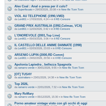
Alex Coal : Anal o presa per il culo?
da
Superfissato
»
29/03/2026, 20:08
» in
New Ifix Tcen Tcen
VIOL AU TELEPHONE (1990,VMD)
da
Len801
»
17/03/2026, 4:24
» in
Il RE-Censore
GRAND PRIX AUSTRALIA (1992,Colmax, VCA)
da
Len801
»
11/03/2026, 3:42
» in
Il RE-Censore
L'ONOREVOLE (2001,Top Line)
da
Len801
»
05/03/2026, 3:06
» in
Il RE-Censore
IL CASTELLO DELLE ANIME DANNATE (1998)
da
Len801
»
02/03/2026, 23:03
» in
Il RE-Censore
ARSENIO LUPIN (2000,RD Comm)
da
Len801
»
24/02/2026, 20:56
» in
Il RE-Censore
Apolonia Lapiedra , bellezza Spagnola
da
ramarro verde
»
30/01/2026, 9:55
» in
New Ifix Tcen Tcen
[OT] TUSHY
da
australiano
»
23/01/2026, 14:38
» in
New Ifix Tcen Tcen
Top 2026,
da
ramarro verde
»
22/01/2026, 7:32
» in
New Ifix Tcen Tcen
Mary RoMary
da
ramarro verde
»
05/12/2025, 15:30
» in
New Ifix Tcen Tcen
Porno amateur vintage visto con gli occhi di oggi