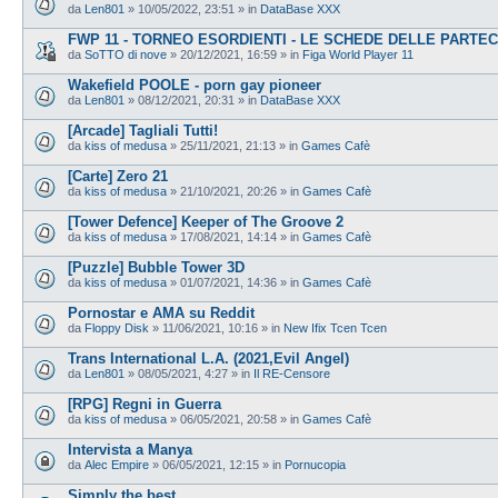
da
Len801
»
10/05/2022, 23:51
» in
DataBase XXX
FWP 11 - TORNEO ESORDIENTI - LE SCHEDE DELLE PARTEC
da
SoTTO di nove
»
20/12/2021, 16:59
» in
Figa World Player 11
Wakefield POOLE - porn gay pioneer
da
Len801
»
08/12/2021, 20:31
» in
DataBase XXX
[Arcade] Tagliali Tutti!
da
kiss of medusa
»
25/11/2021, 21:13
» in
Games Cafè
[Carte] Zero 21
da
kiss of medusa
»
21/10/2021, 20:26
» in
Games Cafè
[Tower Defence] Keeper of The Groove 2
da
kiss of medusa
»
17/08/2021, 14:14
» in
Games Cafè
[Puzzle] Bubble Tower 3D
da
kiss of medusa
»
01/07/2021, 14:36
» in
Games Cafè
Pornostar e AMA su Reddit
da
Floppy Disk
»
11/06/2021, 10:16
» in
New Ifix Tcen Tcen
Trans International L.A. (2021,Evil Angel)
da
Len801
»
08/05/2021, 4:27
» in
Il RE-Censore
[RPG] Regni in Guerra
da
kiss of medusa
»
06/05/2021, 20:58
» in
Games Cafè
Intervista a Manya
da
Alec Empire
»
06/05/2021, 12:15
» in
Pornucopia
Simply the best