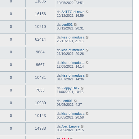
0
11035
10/05/2022, 23:51
da
SoTTO di nove
0
16156
20/12/2021, 16:59
da
Len801
0
10210
08/12/2021, 20:31
da
kiss of medusa
0
62414
25/11/2021, 21:13
da
kiss of medusa
0
9884
21/10/2021, 20:26
da
kiss of medusa
0
9667
17/08/2021, 14:14
da
kiss of medusa
0
10431
01/07/2021, 14:36
da
Floppy Disk
0
7633
11/06/2021, 10:16
da
Len801
0
10980
08/05/2021, 4:27
da
kiss of medusa
0
10143
06/05/2021, 20:58
da
Alec Empire
0
14983
06/05/2021, 12:15
da
oaks