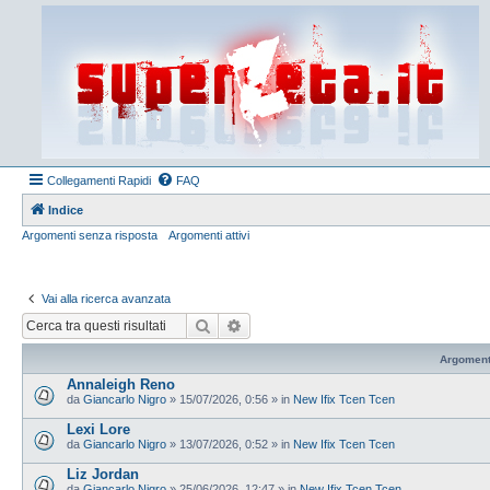
Collegamenti Rapidi
FAQ
Indice
Argomenti senza risposta
Argomenti attivi
Vai alla ricerca avanzata
Cerca
Ricerca avanzata
Argoment
Annaleigh Reno
da
Giancarlo Nigro
»
15/07/2026, 0:56
» in
New Ifix Tcen Tcen
Lexi Lore
da
Giancarlo Nigro
»
13/07/2026, 0:52
» in
New Ifix Tcen Tcen
Liz Jordan
da
Giancarlo Nigro
»
25/06/2026, 12:47
» in
New Ifix Tcen Tcen