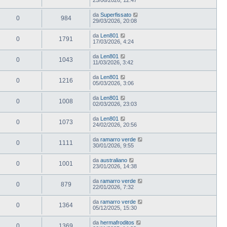
da
Superfissato
0
984
29/03/2026, 20:08
da
Len801
0
1791
17/03/2026, 4:24
da
Len801
0
1043
11/03/2026, 3:42
da
Len801
0
1216
05/03/2026, 3:06
da
Len801
0
1008
02/03/2026, 23:03
da
Len801
0
1073
24/02/2026, 20:56
da
ramarro verde
0
1111
30/01/2026, 9:55
da
australiano
0
1001
23/01/2026, 14:38
da
ramarro verde
0
879
22/01/2026, 7:32
da
ramarro verde
0
1364
05/12/2025, 15:30
da
hermafroditos
0
1369