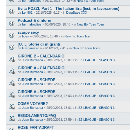
da
hermafroditos
»
06/11/2025, 14:32
» in
New Ifix Tcen Tcen
Evita POZZI, Part 1 - The Italian Era (test, in lavorazione)
da
Len801
»
27/10/2025, 6:17
» in
DataBase XXX
Podcast & dintorni
da
hermafroditos
»
03/09/2025, 10:48
» in
New Ifix Tcen Tcen
scarpe sexy
da
boss
»
05/05/2025, 13:48
» in
New Ifix Tcen Tcen
[O.T.] Storie di migranti
da
Gargarozzo
»
27/11/2023, 7:41
» in
New Ifix Tcen Tcen
GIRONE B - CALENDARIO
da
Juan Burrasca
»
28/10/2023, 18:07
» in
SZ LEAGUE - SEASON 3
GIRONE A - CALENDARIO
da
Juan Burrasca
»
28/10/2023, 18:05
» in
SZ LEAGUE - SEASON 3
GIRONE B - SCHEDE
da
Juan Burrasca
»
28/10/2023, 18:04
» in
SZ LEAGUE - SEASON 3
GIRONE A - SCHEDE
da
Juan Burrasca
»
28/10/2023, 18:03
» in
SZ LEAGUE - SEASON 3
COME VOTARE?
da
Juan Burrasca
»
28/10/2023, 18:01
» in
SZ LEAGUE - SEASON 3
REGOLAMENTO/FAQ
da
Juan Burrasca
»
28/10/2023, 17:59
» in
SZ LEAGUE - SEASON 3
ROSE FANTADRAFT