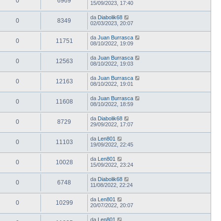
0
6969
15/09/2023, 17:40
da
Diabolik68
0
8349
02/03/2023, 20:07
da
Juan Burrasca
0
11751
08/10/2022, 19:09
da
Juan Burrasca
0
12563
08/10/2022, 19:03
da
Juan Burrasca
0
12163
08/10/2022, 19:01
da
Juan Burrasca
0
11608
08/10/2022, 18:59
da
Diabolik68
0
8729
29/09/2022, 17:07
da
Len801
0
11103
19/09/2022, 22:45
da
Len801
0
10028
15/09/2022, 23:24
da
Diabolik68
0
6748
11/08/2022, 22:24
da
Len801
0
10299
20/07/2022, 20:07
da
Len801