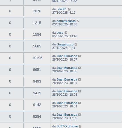
06/11/2025, 14:32
da
Len801
0
2076
27/10/2025, 6:17
da
hermafroditos
0
1215
03/09/2025, 10:48
da
boss
0
1584
05/05/2025, 13:48
da
Gargarozzo
0
5685
27/11/2023, 7:41
da
Juan Burrasca
0
10196
28/10/2023, 18:07
da
Juan Burrasca
0
9651
28/10/2023, 18:05
da
Juan Burrasca
0
9493
28/10/2023, 18:04
da
Juan Burrasca
0
9435
28/10/2023, 18:03
da
Juan Burrasca
0
9142
28/10/2023, 18:01
da
Juan Burrasca
0
9284
28/10/2023, 17:59
da
SoTTO di nove