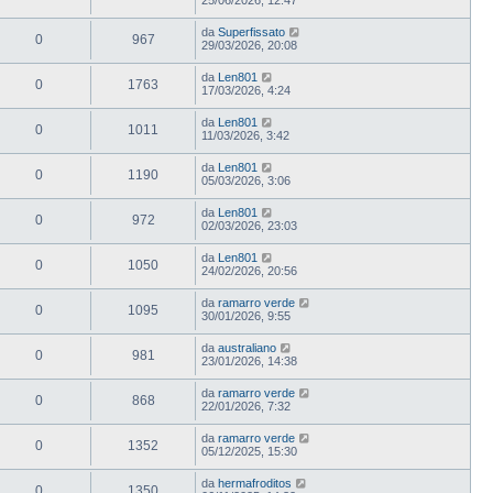
da
Superfissato
0
967
29/03/2026, 20:08
da
Len801
0
1763
17/03/2026, 4:24
da
Len801
0
1011
11/03/2026, 3:42
da
Len801
0
1190
05/03/2026, 3:06
da
Len801
0
972
02/03/2026, 23:03
da
Len801
0
1050
24/02/2026, 20:56
da
ramarro verde
0
1095
30/01/2026, 9:55
da
australiano
0
981
23/01/2026, 14:38
da
ramarro verde
0
868
22/01/2026, 7:32
da
ramarro verde
0
1352
05/12/2025, 15:30
da
hermafroditos
0
1350