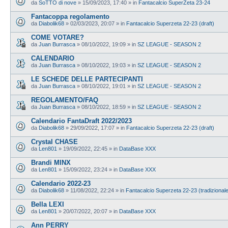
da
SoTTO di nove
»
15/09/2023, 17:40
» in
Fantacalcio SuperZeta 23-24
Fantacoppa regolamento
da
Diabolik68
»
02/03/2023, 20:07
» in
Fantacalcio Superzeta 22-23 (draft)
COME VOTARE?
da
Juan Burrasca
»
08/10/2022, 19:09
» in
SZ LEAGUE - SEASON 2
CALENDARIO
da
Juan Burrasca
»
08/10/2022, 19:03
» in
SZ LEAGUE - SEASON 2
LE SCHEDE DELLE PARTECIPANTI
da
Juan Burrasca
»
08/10/2022, 19:01
» in
SZ LEAGUE - SEASON 2
REGOLAMENTO/FAQ
da
Juan Burrasca
»
08/10/2022, 18:59
» in
SZ LEAGUE - SEASON 2
Calendario FantaDraft 2022/2023
da
Diabolik68
»
29/09/2022, 17:07
» in
Fantacalcio Superzeta 22-23 (draft)
Crystal CHASE
da
Len801
»
19/09/2022, 22:45
» in
DataBase XXX
Brandi MINX
da
Len801
»
15/09/2022, 23:24
» in
DataBase XXX
Calendario 2022-23
da
Diabolik68
»
11/08/2022, 22:24
» in
Fantacalcio Superzeta 22-23 (tradizional
Bella LEXI
da
Len801
»
20/07/2022, 20:07
» in
DataBase XXX
Ann PERRY