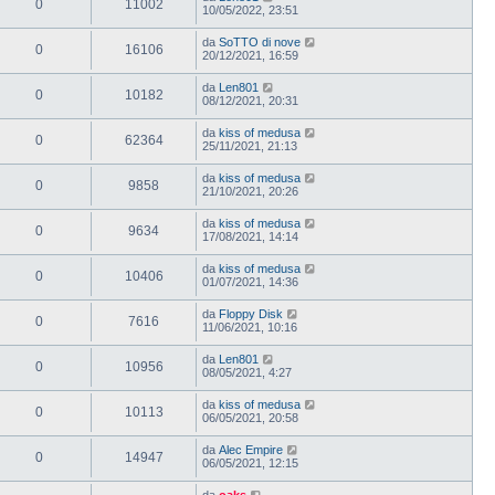
0
11002
10/05/2022, 23:51
da
SoTTO di nove
0
16106
20/12/2021, 16:59
da
Len801
0
10182
08/12/2021, 20:31
da
kiss of medusa
0
62364
25/11/2021, 21:13
da
kiss of medusa
0
9858
21/10/2021, 20:26
da
kiss of medusa
0
9634
17/08/2021, 14:14
da
kiss of medusa
0
10406
01/07/2021, 14:36
da
Floppy Disk
0
7616
11/06/2021, 10:16
da
Len801
0
10956
08/05/2021, 4:27
da
kiss of medusa
0
10113
06/05/2021, 20:58
da
Alec Empire
0
14947
06/05/2021, 12:15
da
oaks