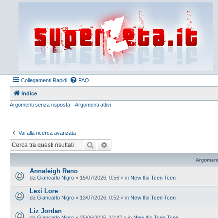
Collegamenti Rapidi
FAQ
Indice
Argomenti senza risposta
Argomenti attivi
Vai alla ricerca avanzata
Cerca
Ricerca avanzata
Argoment
Annaleigh Reno
da
Giancarlo Nigro
»
15/07/2026, 0:56
» in
New Ifix Tcen Tcen
Lexi Lore
da
Giancarlo Nigro
»
13/07/2026, 0:52
» in
New Ifix Tcen Tcen
Liz Jordan
da
Giancarlo Nigro
»
25/06/2026, 12:47
» in
New Ifix Tcen Tcen