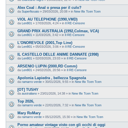
Alex Coal : Anal o presa per il culo?
da
Superfissato
»
29/03/2026, 20:08
» in
New Ifix Tcen Tcen
VIOL AU TELEPHONE (1990,VMD)
da
Len801
»
17/03/2026, 4:24
» in
Il RE-Censore
GRAND PRIX AUSTRALIA (1992,Colmax, VCA)
da
Len801
»
11/03/2026, 3:42
» in
Il RE-Censore
L'ONOREVOLE (2001,Top Line)
da
Len801
»
05/03/2026, 3:06
» in
Il RE-Censore
IL CASTELLO DELLE ANIME DANNATE (1998)
da
Len801
»
02/03/2026, 23:03
» in
Il RE-Censore
ARSENIO LUPIN (2000,RD Comm)
da
Len801
»
24/02/2026, 20:56
» in
Il RE-Censore
Apolonia Lapiedra , bellezza Spagnola
da
ramarro verde
»
30/01/2026, 9:55
» in
New Ifix Tcen Tcen
[OT] TUSHY
da
australiano
»
23/01/2026, 14:38
» in
New Ifix Tcen Tcen
Top 2026,
da
ramarro verde
»
22/01/2026, 7:32
» in
New Ifix Tcen Tcen
Mary RoMary
da
ramarro verde
»
05/12/2025, 15:30
» in
New Ifix Tcen Tcen
Porno amateur vintage visto con gli occhi di oggi