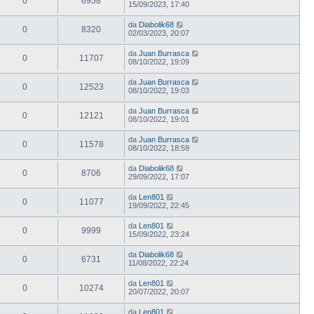
0
6958
15/09/2023, 17:40
da
Diabolik68
0
8320
02/03/2023, 20:07
da
Juan Burrasca
0
11707
08/10/2022, 19:09
da
Juan Burrasca
0
12523
08/10/2022, 19:03
da
Juan Burrasca
0
12121
08/10/2022, 19:01
da
Juan Burrasca
0
11578
08/10/2022, 18:59
da
Diabolik68
0
8706
29/09/2022, 17:07
da
Len801
0
11077
19/09/2022, 22:45
da
Len801
0
9999
15/09/2022, 23:24
da
Diabolik68
0
6731
11/08/2022, 22:24
da
Len801
0
10274
20/07/2022, 20:07
da
Len801