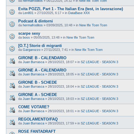
da
hermafroditos
»
06/11/2025, 14:32
» in
New Ifix Tcen Tcen
Evita POZZI, Part 1 - The Italian Era (test, in lavorazione)
da
Len801
»
27/10/2025, 6:17
» in
DataBase XXX
Podcast & dintorni
da
hermafroditos
»
03/09/2025, 10:48
» in
New Ifix Tcen Tcen
scarpe sexy
da
boss
»
05/05/2025, 13:48
» in
New Ifix Tcen Tcen
[O.T.] Storie di migranti
da
Gargarozzo
»
27/11/2023, 7:41
» in
New Ifix Tcen Tcen
GIRONE B - CALENDARIO
da
Juan Burrasca
»
28/10/2023, 18:07
» in
SZ LEAGUE - SEASON 3
GIRONE A - CALENDARIO
da
Juan Burrasca
»
28/10/2023, 18:05
» in
SZ LEAGUE - SEASON 3
GIRONE B - SCHEDE
da
Juan Burrasca
»
28/10/2023, 18:04
» in
SZ LEAGUE - SEASON 3
GIRONE A - SCHEDE
da
Juan Burrasca
»
28/10/2023, 18:03
» in
SZ LEAGUE - SEASON 3
COME VOTARE?
da
Juan Burrasca
»
28/10/2023, 18:01
» in
SZ LEAGUE - SEASON 3
REGOLAMENTO/FAQ
da
Juan Burrasca
»
28/10/2023, 17:59
» in
SZ LEAGUE - SEASON 3
ROSE FANTADRAFT