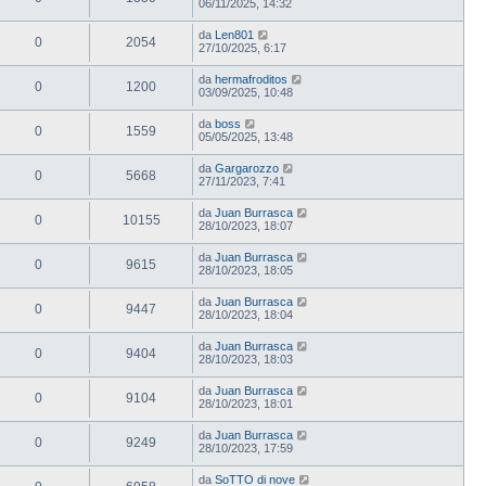
06/11/2025, 14:32
da
Len801
0
2054
27/10/2025, 6:17
da
hermafroditos
0
1200
03/09/2025, 10:48
da
boss
0
1559
05/05/2025, 13:48
da
Gargarozzo
0
5668
27/11/2023, 7:41
da
Juan Burrasca
0
10155
28/10/2023, 18:07
da
Juan Burrasca
0
9615
28/10/2023, 18:05
da
Juan Burrasca
0
9447
28/10/2023, 18:04
da
Juan Burrasca
0
9404
28/10/2023, 18:03
da
Juan Burrasca
0
9104
28/10/2023, 18:01
da
Juan Burrasca
0
9249
28/10/2023, 17:59
da
SoTTO di nove