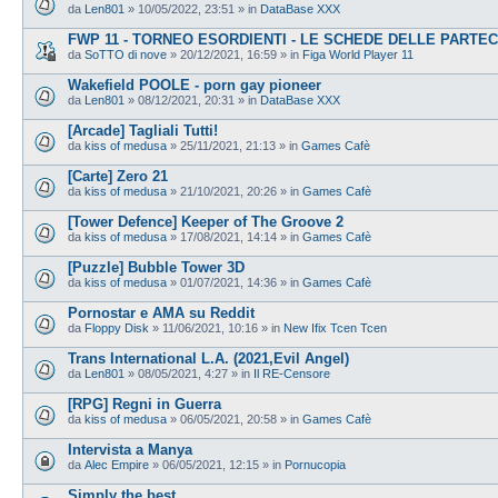
da
Len801
»
10/05/2022, 23:51
» in
DataBase XXX
FWP 11 - TORNEO ESORDIENTI - LE SCHEDE DELLE PARTEC
da
SoTTO di nove
»
20/12/2021, 16:59
» in
Figa World Player 11
Wakefield POOLE - porn gay pioneer
da
Len801
»
08/12/2021, 20:31
» in
DataBase XXX
[Arcade] Tagliali Tutti!
da
kiss of medusa
»
25/11/2021, 21:13
» in
Games Cafè
[Carte] Zero 21
da
kiss of medusa
»
21/10/2021, 20:26
» in
Games Cafè
[Tower Defence] Keeper of The Groove 2
da
kiss of medusa
»
17/08/2021, 14:14
» in
Games Cafè
[Puzzle] Bubble Tower 3D
da
kiss of medusa
»
01/07/2021, 14:36
» in
Games Cafè
Pornostar e AMA su Reddit
da
Floppy Disk
»
11/06/2021, 10:16
» in
New Ifix Tcen Tcen
Trans International L.A. (2021,Evil Angel)
da
Len801
»
08/05/2021, 4:27
» in
Il RE-Censore
[RPG] Regni in Guerra
da
kiss of medusa
»
06/05/2021, 20:58
» in
Games Cafè
Intervista a Manya
da
Alec Empire
»
06/05/2021, 12:15
» in
Pornucopia
Simply the best